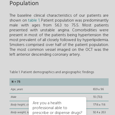
Population
The baseline clinical characteristics of our patients are
shown on
table 1
. Patient population was predominantly
male with ages from 56.3 to 75.5. Most patients
presented with unstable angina. Comorbidities were
present in most of the patients being hypertension the
most prevalent of all closely followed by hyperlipidemia.
Smokers comprised over half of the patient population.
The most common vessel imaged on the OCT was the
left anterior descending coronary artery.
Table 1. Patient demographics and angiographic findings
N = 75
Age, years
65.9 ± 9.6
Male
55 (73.3)
Are you a health
Body height, cm
171.6 ± 11.6
professional able to
prescribe or dispense drugs?
Body weight, kg
92.4 ± 20.3