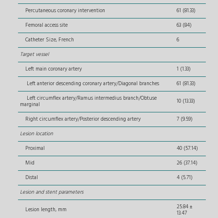
Percutaneous coronary intervention
61 (81.33)
Femoral access site
63 (84)
Catheter Size, French
6
Target vessel
Left main coronary artery
1 (1.33)
Left anterior descending coronary artery/Diagonal branches
61 (81.33)
Left circumflex artery/Ramus intermedius branch/Obtuse
10 (13.33)
marginal
Right circumflex artery/Posterior descending artery
7 (9.59)
Lesion location
Proximal
40 (57.14)
Mid
26 (37.14)
Distal
4 (5.71)
Lesion and stent parameters
25.84 ±
Lesion length, mm
13.47