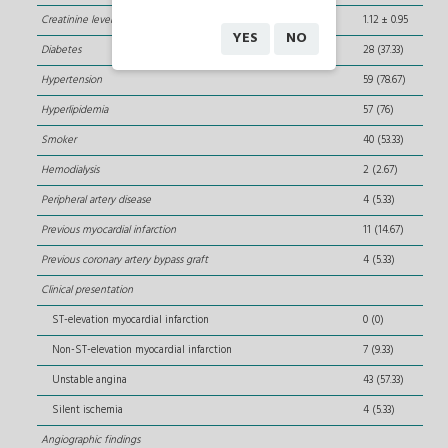
Creatinine levels, mg/dL
1.12 ± 0.95
YES
NO
Diabetes
28 (37.33)
Hypertension
59 (78.67)
Hyperlipidemia
57 (76)
Smoker
40 (53.33)
Hemodialysis
2 (2.67)
Peripheral artery disease
4 (5.33)
Previous myocardial infarction
11 (14.67)
Previous coronary artery bypass graft
4 (5.33)
Clinical presentation
ST-elevation myocardial infarction
0 (0)
Non-ST-elevation myocardial infarction
7 (9.33)
Unstable angina
43 (57.33)
Silent ischemia
4 (5.33)
Angiographic findings