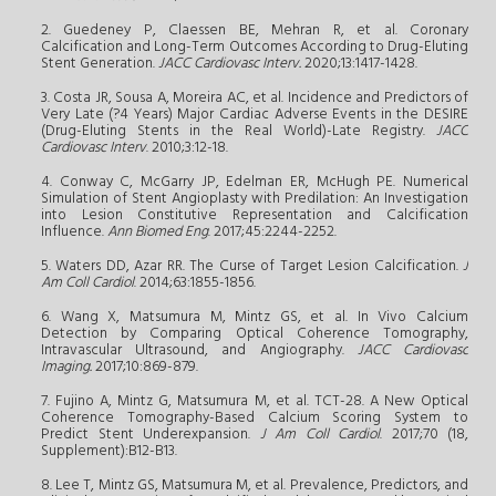
2. Guedeney P, Claessen BE, Mehran R, et al. Coronary
Calcification and Long-Term Outcomes According to Drug-Eluting
Stent Generation.
JACC Cardiovasc Interv.
2020;13:1417-1428.
3. Costa JR, Sousa A, Moreira AC, et al. Incidence and Predictors of
Very Late (?4 Years) Major Cardiac Adverse Events in the DESIRE
(Drug-Eluting Stents in the Real World)-Late Registry.
JACC
Cardiovasc Interv
. 2010;3:12-18.
4. Conway C, McGarry JP, Edelman ER, McHugh PE. Numerical
Simulation of Stent Angioplasty with Predilation: An Investigation
into Lesion Constitutive Representation and Calcification
Influence.
Ann Biomed Eng
. 2017;45:2244-2252.
5. Waters DD, Azar RR. The Curse of Target Lesion Calcification.
J
Am Coll Cardiol
. 2014;63:1855-1856.
6. Wang X, Matsumura M, Mintz GS, et al. In Vivo Calcium
Detection by Comparing Optical Coherence Tomography,
Intravascular Ultrasound, and Angiography.
JACC Cardiovasc
Imaging.
2017;10:869-879.
7. Fujino A, Mintz G, Matsumura M, et al. TCT-28. A New Optical
Coherence Tomography-Based Calcium Scoring System to
Predict Stent Underexpansion.
J Am Coll Cardiol
. 2017;70 (18,
Supplement):B12-B13.
8. Lee T, Mintz GS, Matsumura M, et al. Prevalence, Predictors, and