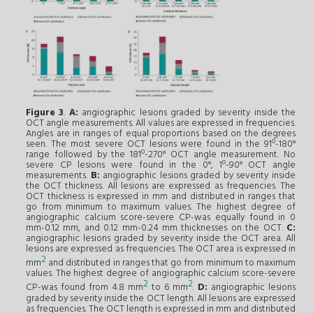
Figure 3
.
A:
angiographic lesions graded by severity inside the
OCT angle measurements. All values are expressed in frequencies.
Angles are in ranges of equal proportions based on the degrees
seen. The most severe OCT lesions were found in the 91º-180°
range followed by the 181º-270° OCT angle measurement. No
severe CP lesions were found in the 0°, 1º-90° OCT angle
measurements.
B:
angiographic lesions graded by severity inside
the OCT thickness. All lesions are expressed as frequencies. The
OCT thickness is expressed in mm and distributed in ranges that
go from minimum to maximum values. The highest degree of
angiographic calcium score-severe CP-was equally found in 0
mm-0.12 mm, and 0.12 mm-0.24 mm thicknesses on the OCT.
C:
angiographic lesions graded by severity inside the OCT area. All
lesions are expressed as frequencies. The OCT area is expressed in
2
mm
and distributed in ranges that go from minimum to maximum
values. The highest degree of angiographic calcium score-severe
2
2
CP-was found from 4.8 mm
to 6 mm
.
D:
angiographic lesions
graded by severity inside the OCT length. All lesions are expressed
as frequencies. The OCT length is expressed in mm and distributed