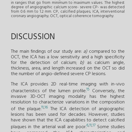
in ranges that go from minimum to maximum values. The highest
degree of angiographic calcium score- severe CP- was detected
from 0.6 mm to 1.2 mm. CP, calcified plaques; ICA, interventional
coronary angiography; OCT, optical coherence tomography.
DISCUSSION
The main findings of our study are:
a)
compared to the
OCT, the ICA has a low sensitivity and a high specificity
for the detection of calcium;
b)
as calcium angle,
thickness, area, and length increased on the OCT so did
the number of angio-defined severe CP lesions.
The ICA provides 2D real-time imaging with in-vivo
15
characteristics of the lumen profile.
Conversely, the
invasive 3D-OCT imaging modality has the highest
resolution to characterize variations in the composition
11
,
16
of the plaque.
The ICA detection of angiographic
lesions has been used for decades. However, studies
have shown that the ICA capabilities to detect calcified
6
,
11
,
17
plaques in the arterial wall are poor.
Some studies