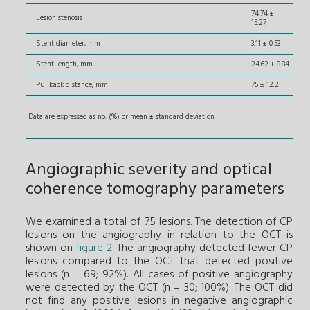
74.74 ±
Lesion stenosis
15.27
Stent diameter, mm
3.11 ± 0.53
Stent length, mm
24.62 ± 8.84
Pullback distance, mm
75 ± 12.2
Data are expressed as no. (%) or mean ± standard deviation.
Angiographic severity and optical
coherence tomography parameters
We examined a total of 75 lesions. The detection of CP
lesions on the angiography in relation to the OCT is
shown on
figure 2
. The angiography detected fewer CP
lesions compared to the OCT that detected positive
lesions (n = 69; 92%). All cases of positive angiography
were detected by the OCT (n = 30; 100%). The OCT did
not find any positive lesions in negative angiographic