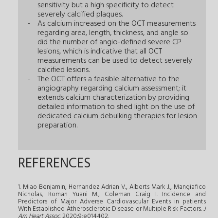
sensitivity but a high specificity to detect
severely calcified plaques.
As calcium increased on the OCT measurements
regarding area, length, thickness, and angle so
did the number of angio-defined severe CP
lesions, which is indicative that all OCT
measurements can be used to detect severely
calcified lesions.
The OCT offers a feasible alternative to the
angiography regarding calcium assessment; it
extends calcium characterization by providing
detailed information to shed light on the use of
dedicated calcium debulking therapies for lesion
preparation.
REFERENCES
1. Miao Benjamin, Hernandez Adrian V., Alberts Mark J., Mangiafico
Nicholas, Roman Yuani M., Coleman Craig I. Incidence and
Predictors of Major Adverse Cardiovascular Events in patients
With Established Atherosclerotic Disease or Multiple Risk Factors.
J
Am Heart Assoc
. 2020;9:e014402.