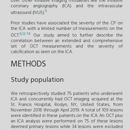
over other invasive imaging modalities like the invasive
coronary angiography (ICA) and the intravascular
11
ultrasound (IVUS).
Prior studies have associated the severity of the CP on
the ICA with a limited number of measurements on the
6
,
12
-
14
OCT.
Our study aimed to further describe the
correlation between an extended and comprehensive
set of OCT measurements and the severity of
calcification as seen on the ICA.
METHODS
Study population
We retrospectively studied 75 patients who underwent
ICA and concurrently had OCT imaging acquired at the
St. Francis Hospital, Roslyn, NY, United States, from
November 2018 through April 2019. A total of 109 lesions
were identified in these patients on the ICA. An OCT plus
an ICA analysis were performed on 75 of these lesions
deemed primary lesions while 34 lesions were excluded