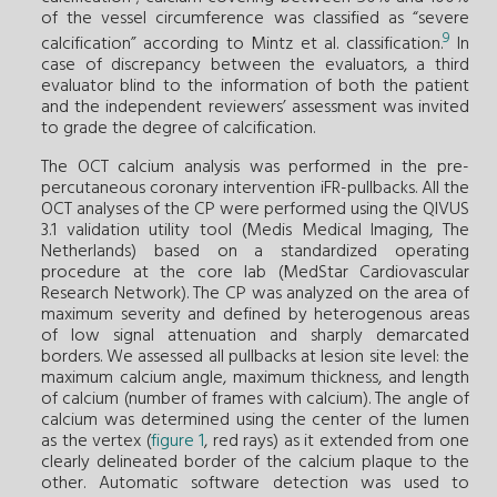
of the vessel circumference was classified as “severe
9
calcification” according to Mintz et al. classification.
In
case of discrepancy between the evaluators, a third
evaluator blind to the information of both the patient
and the independent reviewers’ assessment was invited
to grade the degree of calcification.
The OCT calcium analysis was performed in the pre-
percutaneous coronary intervention iFR-pullbacks. All the
OCT analyses of the CP were performed using the QIVUS
3.1 validation utility tool (Medis Medical Imaging, The
Netherlands) based on a standardized operating
procedure at the core lab (MedStar Cardiovascular
Research Network). The CP was analyzed on the area of
maximum severity and defined by heterogenous areas
of low signal attenuation and sharply demarcated
borders. We assessed all pullbacks at lesion site level: the
maximum calcium angle, maximum thickness, and length
of calcium (number of frames with calcium). The angle of
calcium was determined using the center of the lumen
as the vertex (
figure 1
, red rays) as it extended from one
clearly delineated border of the calcium plaque to the
other. Automatic software detection was used to