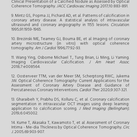
Clinical Presentation of a Calcified Nodule as Assessed by Optical
Coherence Tomography.
JACC Cardiovasc Imaging
. 2017;10:883-891.
9. Mintz GS, Popma JJ, Pichard AD, et al. Patterns of calcification in
coronary artery disease. A statistical analysis of intravascular
ultrasound and coronary angiography in 1155 lesions.
Circulation
.
1995;91:1959-1965.
10. Brezinski ME, Tearney GJ, Bouma BE, et al. Imaging of coronary
artery microstructure (in vitro) with optical coherence
tomography.
Am J Cardiol
. 1996;77:92-93.
11. Wang Ying, Osborne Michael T., Tung Brian, Li Ming, Li Yaming.
Imaging Cardiovascular Calcification.
J Am Heart Assoc
.
2018;7:e008564.
12. Oosterveer TTM, van der Meer SM, Scherptong RWC, Jukema
JW. Optical Coherence Tomography: Current Applications for the
Assessment of Coronary Artery Disease and Guidance of
Percutaneous Coronary Interventions.
Cardiol Ther
. 2020;9:307-321.
13. Gharaibeh Y, Prabhu DS, Kolluru C, et al. Coronary calcification
segmentation in intravascular OCT images using deep learning:
application to calcification scoring.
J Med Imaging (Bellingham).
2019;6:045002.
14. Kume T, Akasaka T, Kawamoto T, et al. Assessment of Coronary
Intima - Me-dia Thickness by Optical Coherence Tomography
. Circ
J.
2005;69:903-907.