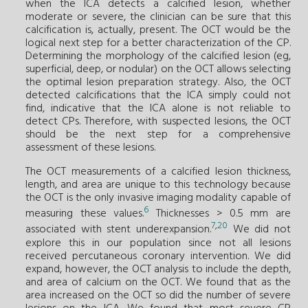
when the ICA detects a calcified lesion, whether
moderate or severe, the clinician can be sure that this
calcification is, actually, present. The OCT would be the
logical next step for a better characterization of the CP.
Determining the morphology of the calcified lesion (eg,
superficial, deep, or nodular) on the OCT allows selecting
the optimal lesion preparation strategy. Also, the OCT
detected calcifications that the ICA simply could not
find, indicative that the ICA alone is not reliable to
detect CPs. Therefore, with suspected lesions, the OCT
should be the next step for a comprehensive
assessment of these lesions.
The OCT measurements of a calcified lesion thickness,
length, and area are unique to this technology because
the OCT is the only invasive imaging modality capable of
6
measuring these values.
Thicknesses > 0.5 mm are
7
,
20
associated with stent underexpansion.
We did not
explore this in our population since not all lesions
received percutaneous coronary intervention. We did
expand, however, the OCT analysis to include the depth,
and area of calcium on the OCT. We found that as the
area increased on the OCT so did the number of severe