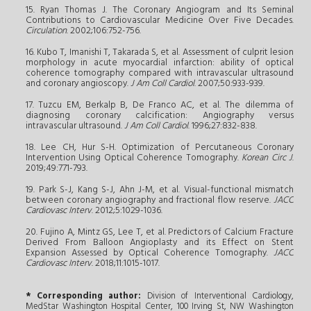
15. Ryan Thomas J. The Coronary Angiogram and Its Seminal
Contributions to Cardiovascular Medicine Over Five Decades.
Circulation
. 2002;106:752-756.
16. Kubo T, Imanishi T, Takarada S, et al. Assessment of culprit lesion
morphology in acute myocardial infarction: ability of optical
coherence tomography compared with intravascular ultrasound
and coronary angioscopy.
J Am Coll Cardiol
. 2007;50:933-939.
17. Tuzcu EM, Berkalp B, De Franco AC, et al. The dilemma of
diagnosing coronary calcification: Angiography versus
intravascular ultrasound.
J Am Coll Cardiol
. 1996;27:832-838.
18. Lee CH, Hur S-H. Optimization of Percutaneous Coronary
Intervention Using Optical Coherence Tomography.
Korean Circ J
.
2019;49:771-793.
19. Park S-J, Kang S-J, Ahn J-M, et al. Visual-functional mismatch
between coronary angiography and fractional flow reserve.
JACC
Cardiovasc Interv
. 2012;5:1029-1036.
20. Fujino A, Mintz GS, Lee T, et al. Predictors of Calcium Fracture
Derived From Balloon Angioplasty and its Effect on Stent
Expansion Assessed by Optical Coherence Tomography.
JACC
Cardiovasc Interv
. 2018;11:1015-1017.
* Corresponding author:
Division of Interventional Cardiology,
MedStar Washington Hospital Center, 100 Irving St, NW Washington