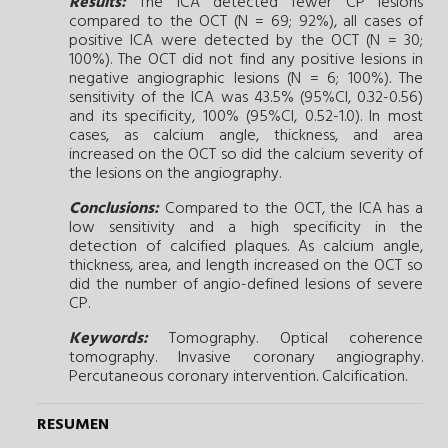
Results:
The ICA detected fewer CP lesions
compared to the OCT (N = 69; 92%), all cases of
positive ICA were detected by the OCT (N = 30;
100%). The OCT did not find any positive lesions in
negative angiographic lesions (N = 6; 100%). The
sensitivity of the ICA was 43.5% (95%CI, 0.32-0.56)
and its specificity, 100% (95%CI, 0.52-1.0). In most
cases, as calcium angle, thickness, and area
increased on the OCT so did the calcium severity of
the lesions on the angiography.
Conclusions:
Compared to the OCT, the ICA has a
low sensitivity and a high specificity in the
detection of calcified plaques. As calcium angle,
thickness, area, and length increased on the OCT so
did the number of angio-defined lesions of severe
CP.
Keywords:
Tomography.
Optical coherence
tomography.
Invasive coronary angiography.
Percutaneous coronary intervention.
Calcification.
RESUMEN