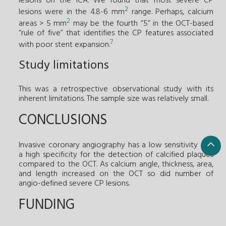
lesions on the ICA. We found that most severe CP
2
lesions were in the 4.8-6 mm
range. Perhaps, calcium
2
areas > 5 mm
may be the fourth “5” in the OCT-based
“rule of five” that identifies the CP features associated
7
with poor stent expansion.
Study limitations
This was a retrospective observational study with its
inherent limitations. The sample size was relatively small.
CONCLUSIONS
Invasive coronary angiography has a low sensitivity and
a high specificity for the detection of calcified plaques
compared to the OCT. As calcium angle, thickness, area,
and length increased on the OCT so did number of
angio-defined severe CP lesions.
FUNDING