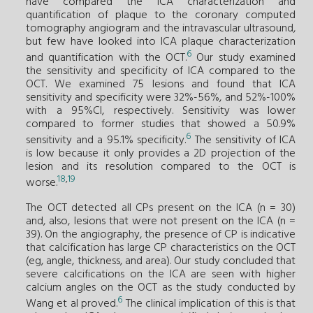
have compared the ICA characterization and
quantification of plaque to the coronary computed
tomography angiogram and the intravascular ultrasound,
but few have looked into ICA plaque characterization
6
and quantification with the OCT.
Our study examined
the sensitivity and specificity of ICA compared to the
OCT. We examined 75 lesions and found that ICA
sensitivity and specificity were 32%-56%, and 52%-100%
with a 95%CI, respectively. Sensitivity was lower
compared to former studies that showed a 50.9%
6
sensitivity and a 95.1% specificity.
The sensitivity of ICA
is low because it only provides a 2D projection of the
lesion and its resolution compared to the OCT is
18
,
19
worse.
The OCT detected all CPs present on the ICA (n = 30)
and, also, lesions that were not present on the ICA (n =
39). On the angiography, the presence of CP is indicative
that calcification has large CP characteristics on the OCT
(eg, angle, thickness, and area). Our study concluded that
severe calcifications on the ICA are seen with higher
calcium angles on the OCT as the study conducted by
6
Wang et al proved.
The clinical implication of this is that