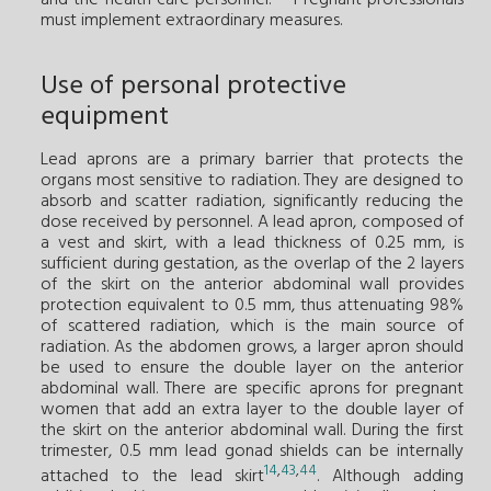
and the health care personnel.
Pregnant professionals
must implement extraordinary measures.
Use of personal protective
equipment
Lead aprons are a primary barrier that protects the
organs most sensitive to radiation. They are designed to
absorb and scatter radiation, significantly reducing the
dose received by personnel. A lead apron, composed of
a vest and skirt, with a lead thickness of 0.25 mm, is
sufficient during gestation, as the overlap of the 2 layers
of the skirt on the anterior abdominal wall provides
protection equivalent to 0.5 mm, thus attenuating 98%
of scattered radiation, which is the main source of
radiation. As the abdomen grows, a larger apron should
be used to ensure the double layer on the anterior
abdominal wall. There are specific aprons for pregnant
women that add an extra layer to the double layer of
the skirt on the anterior abdominal wall. During the first
trimester, 0.5 mm lead gonad shields can be internally
14
,
43
,
44
attached to the lead skirt
. Although adding