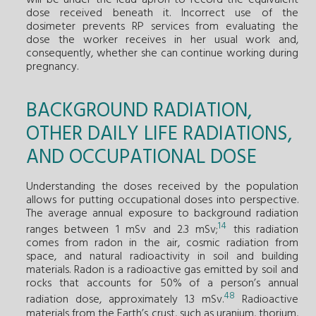
will be under the lead apron to record the equivalent
dose received beneath it. Incorrect use of the
dosimeter prevents RP services from evaluating the
dose the worker receives in her usual work and,
consequently, whether she can continue working during
pregnancy.
BACKGROUND RADIATION,
OTHER DAILY LIFE RADIATIONS,
AND OCCUPATIONAL DOSE
Understanding the doses received by the population
allows for putting occupational doses into perspective.
The average annual exposure to background radiation
14
ranges between 1 mSv and 2.3 mSv;
this radiation
comes from radon in the air, cosmic radiation from
space, and natural radioactivity in soil and building
materials. Radon is a radioactive gas emitted by soil and
rocks that accounts for 50% of a person’s annual
48
radiation dose, approximately 1.3 mSv.
Radioactive
materials from the Earth’s crust, such as uranium, thorium,