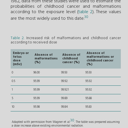
1982, data from these studies were used to estimate the
probabilities of childhood cancer and malformations
according to the exposure level (
table 2
). These values
30
are the most widely used to this date.
Table 2
. Increased risk of malformations and childhood cancer
according to received dose
Embryo or
Absence of
Absence of
Absence of
fetus
malformations or
malformations
childhood
dose
childhood cancer
(%)
cancer (%)
(mSv)
(%)
0
96.00
99.93
95.93
0.5
95.99
99.92
95.92
1
95.99
99.921
95.92
5
95.99
99.89
95.88
10
95.98
99.84
95.83
30
Adapted with permission from Wagner et al.
. The table was prepared assuming
a dose increase above existing environmental radiation.