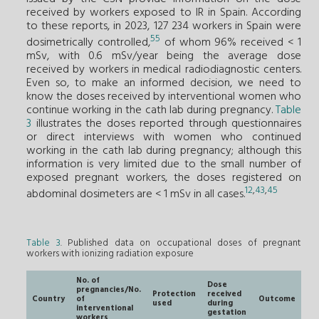
received by workers exposed to IR in Spain. According
to these reports, in 2023, 127 234 workers in Spain were
55
dosimetrically controlled,
of whom 96% received < 1
mSv, with 0.6 mSv/year being the average dose
received by workers in medical radiodiagnostic centers.
Even so, to make an informed decision, we need to
know the doses received by interventional women who
continue working in the cath lab during pregnancy.
Table
3
illustrates the doses reported through questionnaires
or direct interviews with women who continued
working in the cath lab during pregnancy; although this
information is very limited due to the small number of
exposed pregnant workers, the doses registered on
12
,
43
,
45
abdominal dosimeters are < 1 mSv in all cases.
Table 3
. Published data on occupational doses of pregnant
workers with ionizing radiation exposure
No. of
Dose
pregnancies/No.
Protection
received
Country
of
Outcome
used
during
interventional
gestation
workers