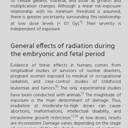
to cellular genetic material, and show as growth and
multiplication changes. Although a linear risk-exposure
relationship with no minimum threshold is assumed,
there is greater uncertainty surrounding this relationship
15
at low dose levels (< 0.1 Gy).
Their severity is
independent of exposure.
General effects of radiation during
the embryonic and fetal period
Evidence of these effects in humans comes from
longitudinal studies of survivors of nuclear disasters,
pregnant women exposed to medical or occupational
radiation, and case-control studies of childhood
16
leukemias and tumors.
The only experimental studies
13
have been conducted with animals.
The magnitude of
exposure is the main determinant of damage. Thus,
irradiation at moderate-to-high doses can cause
abortions, malformations, intellectual disability, and
17
,
18
intrauterine growth restriction;
at low doses, results
are inconsistent. Damage varies depending on the stage