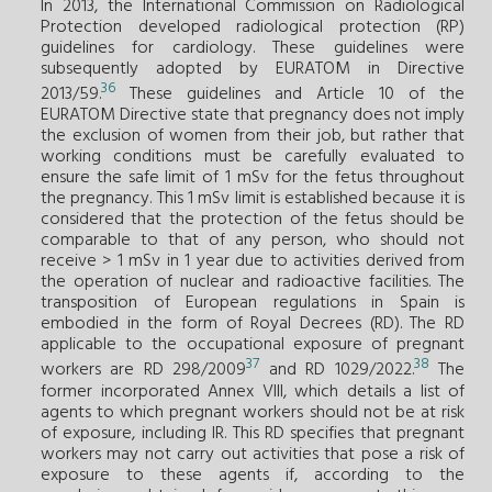
In 2013, the International Commission on Radiological
Protection developed radiological protection (RP)
guidelines for cardiology. These guidelines were
subsequently adopted by EURATOM in Directive
36
2013/59.
These guidelines and Article 10 of the
EURATOM Directive state that pregnancy does not imply
the exclusion of women from their job, but rather that
working conditions must be carefully evaluated to
ensure the safe limit of 1 mSv for the fetus throughout
the pregnancy. This 1 mSv limit is established because it is
considered that the protection of the fetus should be
comparable to that of any person, who should not
receive > 1 mSv in 1 year due to activities derived from
the operation of nuclear and radioactive facilities. The
transposition of European regulations in Spain is
embodied in the form of Royal Decrees (RD). The RD
applicable to the occupational exposure of pregnant
37
38
workers are RD 298/2009
and RD 1029/2022.
The
former incorporated Annex VIII, which details a list of
agents to which pregnant workers should not be at risk
of exposure, including IR. This RD specifies that pregnant
workers may not carry out activities that pose a risk of
exposure to these agents if, according to the