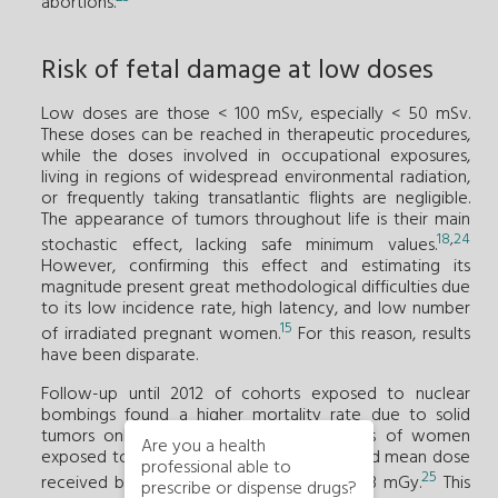
abortions.
Risk of fetal damage at low doses
Low doses are those < 100 mSv, especially < 50 mSv.
These doses can be reached in therapeutic procedures,
while the doses involved in occupational exposures,
living in regions of widespread environmental radiation,
or frequently taking transatlantic flights are negligible.
The appearance of tumors throughout life is their main
18
,
24
stochastic effect, lacking safe minimum values.
However, confirming this effect and estimating its
magnitude present great methodological difficulties due
to its low incidence rate, high latency, and low number
15
of irradiated pregnant women.
For this reason, results
have been disparate.
Follow-up until 2012 of cohorts exposed to nuclear
bombings found a higher mortality rate due to solid
tumors only from adulthood in daughters of women
Are you a health
exposed to this radiation, with an estimated mean dose
professional able to
25
received by these pregnant women of 123 mGy.
This
prescribe or dispense drugs?