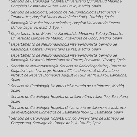
Servicio de Cardiología, Hospital Universitario Quirónsalud Madrid y
Complejo Hospitalario Ruber Juan Bravo, Madrid, Spain
e
Servicio de Radiología, Sección de Neurorradiología Diagnóstica y
Terapéutica, Hospital Universitario Reina Sofía, Córdoba, Spain
f
Radiología Vascular Intervencionista, Hospital Universitario Severo
Ochoa, Leganés, Madrid, Spain
g
Departamento de Medicina, Facultad de Medicina, Salud y Deporte,
Universidad Europea de Madrid, Villaviciosa de Odón, Madrid, Spain
h
Departamento de Neurorradiología Intervencionista, Servicio de
Radiología, Hospital Universitario La Paz, Madrid, Spain
i
Departamento de Neurorradiología Intervencionista, Servicio de
Radiología, Hospital Universitario de Cruces, Barakaldo, Vizcaya, Spain
j
Sección de Neurorradiología, Servicio de Radiodiagnóstico, Centre de
Diagnòstic per la Imatge, Hospital Clínic, Universitat de Barcelona,
Institut de Recerca Biomédica August Pi i Sunyer (IDIBAPS), Barcelona,
Spain
k
Servicio de Cardiología, Hospital Universitario de La Princesa, Madrid,
Spain
l
Servicio de Cardiología, Hospital de la Santa Creu i Sant Pau, Barcelona,
Spain
m
Servicio de Cardiología, Hospital Universitario de Salamanca, Instituto
de Investigación Biomédica de Salamanca (IBSAL), Salamanca, Spain
n
Servicio de Cardiología, Hospital Clínico Universitario de Santiago de
Compostela, Santiago de Compostela, A Coruña, Spain