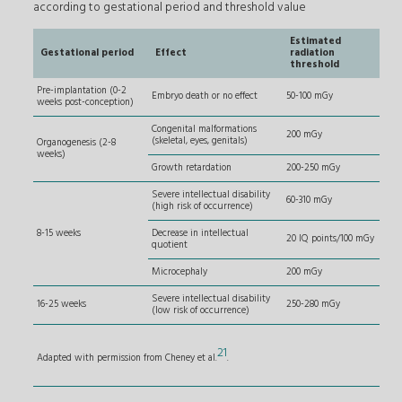
according to gestational period and threshold value
Estimated
Gestational period
Effect
radiation
threshold
Pre-implantation (0-2
Embryo death or no effect
50-100 mGy
weeks post-conception)
Congenital malformations
200 mGy
(skeletal, eyes, genitals)
Organogenesis (2-8
weeks)
Growth retardation
200-250 mGy
Severe intellectual disability
60-310 mGy
(high risk of occurrence)
8-15 weeks
Decrease in intellectual
20 IQ points/100 mGy
quotient
Microcephaly
200 mGy
Severe intellectual disability
16-25 weeks
250-280 mGy
(low risk of occurrence)
21
Adapted with permission from Cheney et al.
.