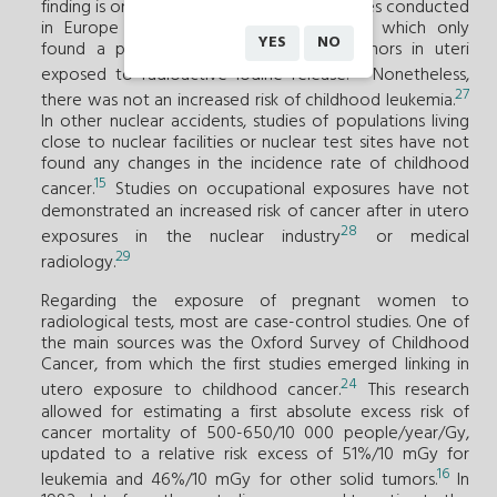
finding is only partially consistent with studies conducted
in Europe after the Chernobyl accident, which only
YES
NO
found a possible increase in thyroid tumors in uteri
26
exposed to radioactive iodine release.
Nonetheless,
27
there was not an increased risk of childhood leukemia.
In other nuclear accidents, studies of populations living
close to nuclear facilities or nuclear test sites have not
found any changes in the incidence rate of childhood
15
cancer.
Studies on occupational exposures have not
demonstrated an increased risk of cancer after in utero
28
exposures in the nuclear industry
or medical
29
radiology.
Regarding the exposure of pregnant women to
radiological tests, most are case-control studies. One of
the main sources was the Oxford Survey of Childhood
Cancer, from which the first studies emerged linking in
24
utero exposure to childhood cancer.
This research
allowed for estimating a first absolute excess risk of
cancer mortality of 500-650/10 000 people/year/Gy,
updated to a relative risk excess of 51%/10 mGy for
16
leukemia and 46%/10 mGy for other solid tumors.
In