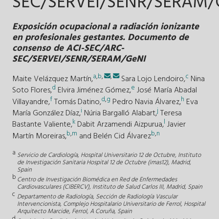
SEC/SERVEI/SENR/SERAM/
Exposición ocupacional a radiación ionizante
en profesionales gestantes. Documento de
consenso de ACI-SEC/ARC-
SEC/SERVEI/SENR/SERAM/GeNI
a
,
b
,
,
c
Maite Velázquez Martín,
Sara Lojo Lendoiro,
Nina
d
e
Soto Flores,
Elvira Jiménez Gómez,
José María Abadal
f
d
,
g
h
Villayandre,
Tomás Datino,
Pedro Navia Álvarez,
Eva
i
j
María González Díaz,
Núria Bargalló Alabart,
Teresa
k
l
Bastante Valiente,
Dabit Arzamendi Aizpurua,
Javier
b
,
m
b
,
n
Martín Moreiras,
and
Belén Cid Álvarez
a
Servicio de Cardiología, Hospital Universitario 12 de Octubre, Instituto
de Investigación Sanitaria Hospital 12 de Octubre (imas12), Madrid,
Spain
b
Centro de Investigación Biomédica en Red de Enfermedades
Cardiovasculares (CIBERCV), Instituto de Salud Carlos III, Madrid, Spain
c
Departamento de Radiología, Sección de Radiología Vascular
Intervencionista, Complejo Hospitalario Universitario de Ferrol, Hospital
Arquitecto Marcide, Ferrol, A Coruña, Spain
d