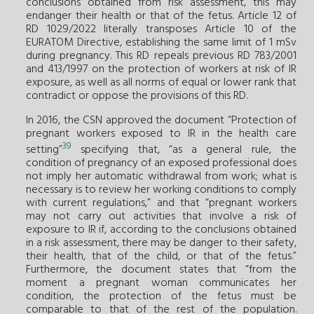
conclusions obtained from risk assessment, this may
endanger their health or that of the fetus. Article 12 of
RD 1029/2022 literally transposes Article 10 of the
EURATOM Directive, establishing the same limit of 1 mSv
during pregnancy. This RD repeals previous RD 783/2001
and 413/1997 on the protection of workers at risk of IR
exposure, as well as all norms of equal or lower rank that
contradict or oppose the provisions of this RD.
In 2016, the CSN approved the document “Protection of
pregnant workers exposed to IR in the health care
39
setting”
specifying that, “as a general rule, the
condition of pregnancy of an exposed professional does
not imply her automatic withdrawal from work; what is
necessary is to review her working conditions to comply
with current regulations,” and that “pregnant workers
may not carry out activities that involve a risk of
exposure to IR if, according to the conclusions obtained
in a risk assessment, there may be danger to their safety,
their health, that of the child, or that of the fetus.”
Furthermore, the document states that “from the
moment a pregnant woman communicates her
condition, the protection of the fetus must be
comparable to that of the rest of the population.