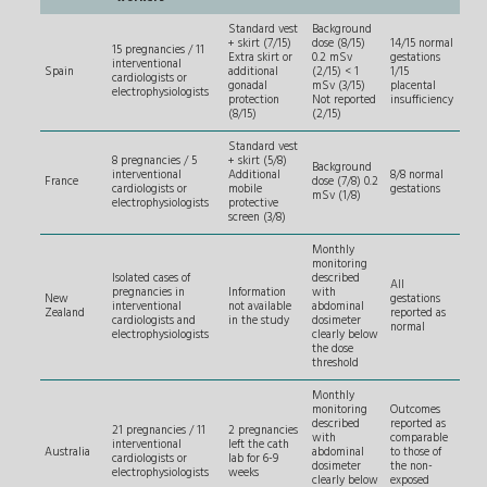
Standard vest
Background
+ skirt (7/15)
dose (8/15)
14/15 normal
15 pregnancies / 11
Extra skirt or
0.2 mSv
gestations
interventional
Spain
additional
(2/15) < 1
1/15
cardiologists or
gonadal
mSv (3/15)
placental
electrophysiologists
protection
Not reported
insufficiency
(8/15)
(2/15)
Standard vest
8 pregnancies / 5
+ skirt (5/8)
Background
interventional
Additional
8/8 normal
France
dose (7/8) 0.2
cardiologists or
mobile
gestations
mSv (1/8)
electrophysiologists
protective
screen (3/8)
Monthly
monitoring
Isolated cases of
described
All
pregnancies in
Information
with
New
gestations
interventional
not available
abdominal
Zealand
reported as
cardiologists and
in the study
dosimeter
normal
electrophysiologists
clearly below
the dose
threshold
Monthly
monitoring
Outcomes
described
reported as
21 pregnancies / 11
2 pregnancies
with
comparable
interventional
left the cath
Australia
abdominal
to those of
cardiologists or
lab for 6-9
dosimeter
the non-
electrophysiologists
weeks
clearly below
exposed