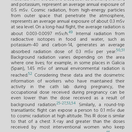
and potassium, represent an average annual exposure of
0.5 mSv. Cosmic radiation, from high-energy particles
from outer space that penetrate the atmosphere,
represents an average annual exposure of about 0.3 mSv
at sea level. On a long-haul flight, the average radiation is
49
about 0.003-0.0097 mSv/h.
Internal radiation from
radioactive isotopes in food and water, such as
potassium-40 and carbon-14, generates an average
50
,
51
absorbed radiation dose of 0.3 mSv per year.
Background radiation varies depending on the area
where one lives; for example, in some places in Galicia
(Spain), 1.45 mSv of annual environmental radiation is
52
reached.
Considering these data and the dosimetric
information of workers who have maintained their
activity in the cath lab during pregnancy, the
occupational dose received during pregnancy can be
even lower than the dose received as a result of
25
-
27
,
53
,
54
background radiation.
Similarly, a round-trip
transatlantic flight can expose a person to 0.1 mSv due
to cosmic radiation at high altitude. This IR dose is similar
to that of a chest X-ray and greater than the doses
received by most interventional women who keep