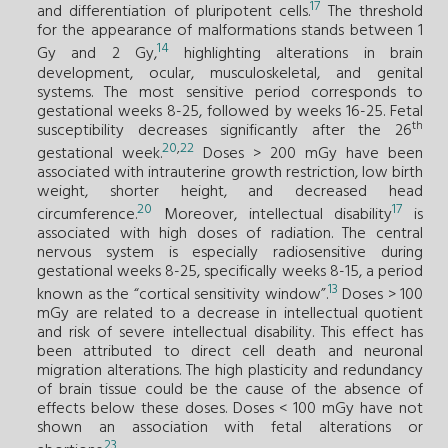
17
and differentiation of pluripotent cells.
The threshold
for the appearance of malformations stands between 1
14
Gy and 2 Gy,
highlighting alterations in brain
development, ocular, musculoskeletal, and genital
systems. The most sensitive period corresponds to
gestational weeks 8-25, followed by weeks 16-25. Fetal
th
susceptibility decreases significantly after the 26
20
,
22
gestational week.
Doses > 200 mGy have been
associated with intrauterine growth restriction, low birth
weight, shorter height, and decreased head
20
17
circumference.
Moreover, intellectual disability
is
associated with high doses of radiation. The central
nervous system is especially radiosensitive during
gestational weeks 8-25, specifically weeks 8-15, a period
13
known as the “cortical sensitivity window”.
Doses > 100
mGy are related to a decrease in intellectual quotient
and risk of severe intellectual disability. This effect has
been attributed to direct cell death and neuronal
migration alterations. The high plasticity and redundancy
of brain tissue could be the cause of the absence of
effects below these doses. Doses < 100 mGy have not
shown an association with fetal alterations or
23