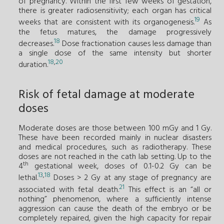
of pregnancy. Within the first few weeks of gestation,
there is greater radiosensitivity; each organ has critical
19
weeks that are consistent with its organogenesis.
As
the fetus matures, the damage progressively
18
decreases.
Dose fractionation causes less damage than
a single dose of the same intensity but shorter
18
,
20
duration.
Risk of fetal damage at moderate
doses
Moderate doses are those between 100 mGy and 1 Gy.
These have been recorded mainly in nuclear disasters
and medical procedures, such as radiotherapy. These
doses are not reached in the cath lab setting. Up to the
th
4
gestational week, doses of 0.1-0.2 Gy can be
13
,
18
lethal.
Doses > 2 Gy at any stage of pregnancy are
21
associated with fetal death.
This effect is an “all or
nothing” phenomenon, where a sufficiently intense
aggression can cause the death of the embryo or be
completely repaired, given the high capacity for repair