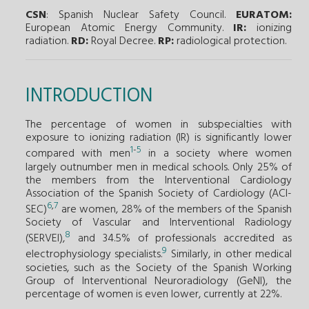
CSN
: Spanish Nuclear Safety Council.
EURATOM:
European Atomic Energy Community.
IR:
ionizing
radiation.
RD:
Royal Decree.
RP:
radiological protection.
INTRODUCTION
The percentage of women in subspecialties with
exposure to ionizing radiation (IR) is significantly lower
1
-
5
compared with men
in a society where women
largely outnumber men in medical schools. Only 25% of
the members from the Interventional Cardiology
Association of the Spanish Society of Cardiology (ACI-
6
,
7
SEC)
are women, 28% of the members of the Spanish
Society of Vascular and Interventional Radiology
8
(SERVEI),
and 34.5% of professionals accredited as
9
electrophysiology specialists.
Similarly, in other medical
societies, such as the Society of the Spanish Working
Group of Interventional Neuroradiology (GeNI), the
percentage of women is even lower, currently at 22%.