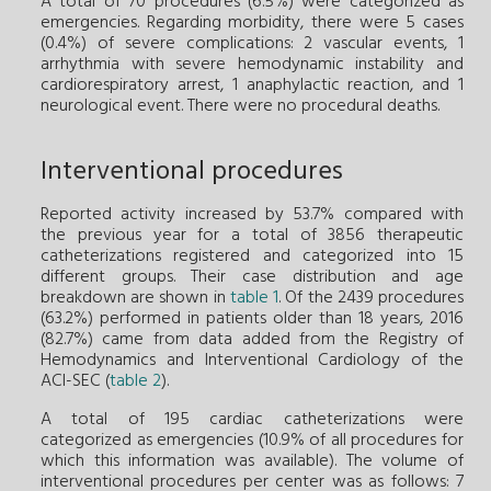
A total of 70 procedures (6.5%) were categorized as
emergencies. Regarding morbidity, there were 5 cases
(0.4%) of severe complications: 2 vascular events, 1
arrhythmia with severe hemodynamic instability and
cardiorespiratory arrest, 1 anaphylactic reaction, and 1
neurological event. There were no procedural deaths.
Interventional procedures
Reported activity increased by 53.7% compared with
the previous year for a total of 3856 therapeutic
catheterizations registered and categorized into 15
different groups. Their case distribution and age
breakdown are shown in
table 1
. Of the 2439 procedures
(63.2%) performed in patients older than 18 years, 2016
(82.7%) came from data added from the Registry of
Hemodynamics and Interventional Cardiology of the
ACI-SEC (
table 2
).
A total of 195 cardiac catheterizations were
categorized as emergencies (10.9% of all procedures for
which this information was available). The volume of
interventional procedures per center was as follows: 7