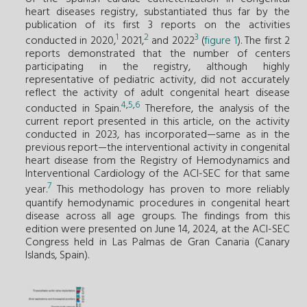
heart diseases registry, substantiated thus far by the
publication of its first 3 reports on the activities
1
2
3
conducted in 2020,
2021,
and 2022
(
figure 1
). The first 2
reports demonstrated that the number of centers
participating in the registry, although highly
representative of pediatric activity, did not accurately
reflect the activity of adult congenital heart disease
4
,
5
,
6
conducted in Spain.
Therefore, the analysis of the
current report presented in this article, on the activity
conducted in 2023, has incorporated—same as in the
previous report—the interventional activity in congenital
heart disease from the Registry of Hemodynamics and
Interventional Cardiology of the ACI-SEC for that same
7
year.
This methodology has proven to more reliably
quantify hemodynamic procedures in congenital heart
disease across all age groups. The findings from this
edition were presented on June 14, 2024, at the ACI-SEC
Congress held in Las Palmas de Gran Canaria (Canary
Islands, Spain).