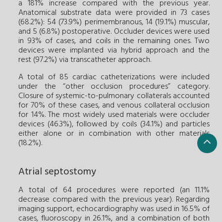
a 181% increase compared with the previous year.
Anatomical substrate data were provided in 73 cases
(68.2%): 54 (73.9%) perimembranous, 14 (19.1%) muscular,
and 5 (6.8%) postoperative. Occluder devices were used
in 93% of cases, and coils in the remaining ones. Two
devices were implanted via hybrid approach and the
rest (97.2%) via transcatheter approach.
A total of 85 cardiac catheterizations were included
under the “other occlusion procedures” category.
Closure of systemic-to-pulmonary collaterals accounted
for 70% of these cases, and venous collateral occlusion
for 14%. The most widely used materials were occluder
devices (46.3%), followed by coils (34.1%) and particles
either alone or in combination with other materials
(18.2%).
Atrial septostomy
A total of 64 procedures were reported (an 11.1%
decrease compared with the previous year). Regarding
imaging support, echocardiography was used in 16.5% of
cases, fluoroscopy in 26.1%, and a combination of both