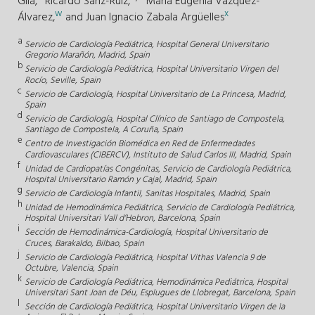
Gila,
Ricardo Sanz-Ruiz,
María Eugenia Vázquez-
w
x
Álvarez,
and
Juan Ignacio Zabala Argüelles
a
Servicio de Cardiología Pediátrica, Hospital General Universitario
Gregorio Marañón, Madrid, Spain
b
Servicio de Cardiología Pediátrica, Hospital Universitario Virgen del
Rocío, Seville, Spain
c
Servicio de Cardiología, Hospital Universitario de La Princesa, Madrid,
Spain
d
Servicio de Cardiología, Hospital Clínico de Santiago de Compostela,
Santiago de Compostela, A Coruña, Spain
e
Centro de Investigación Biomédica en Red de Enfermedades
Cardiovasculares (CIBERCV), Instituto de Salud Carlos III, Madrid, Spain
f
Unidad de Cardiopatías Congénitas, Servicio de Cardiología Pediátrica,
Hospital Universitario Ramón y Cajal, Madrid, Spain
g
Servicio de Cardiología Infantil, Sanitas Hospitales, Madrid, Spain
h
Unidad de Hemodinámica Pediátrica, Servicio de Cardiología Pediátrica,
Hospital Universitari Vall d’Hebron, Barcelona, Spain
i
Sección de Hemodinámica-Cardiología, Hospital Universitario de
Cruces, Barakaldo, Bilbao, Spain
j
Servicio de Cardiología Pediátrica, Hospital Vithas Valencia 9 de
Octubre, Valencia, Spain
k
Servicio de Cardiología Pediátrica, Hemodinámica Pediátrica, Hospital
Universitari Sant Joan de Déu, Esplugues de Llobregat, Barcelona, Spain
l
Sección de Cardiología Pediátrica, Hospital Universitario Virgen de la