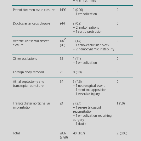
– 4 arrhythmias
Patent foramen ovale closure
1498
1 (0.06)
0
– 1 embolization
Ductus arteriosus closure
344
3 (0.8)
0
– 2 embolizations
– 1 aortic protrusion
e
Ventricular septal defect
107
3 (3.4)
0
closure
(86)
– 1 atrioventricular block
– 2 hemodynamic instability
Other occlusions
85
1 (1.1)
0
– 1 embolization
Foreign dody removal
20
0 (0.0)
0
Atrial septostomy and
64
3 (4.6)
0
transseptal puncture
– 1 neurological event
– 1 stent malapposition
– 1 vascular injury
Transcatheter aortic valve
93
3 (2.1)
1 (1,0)
implantation
– 1 severe tricuspid
regurgitation
– 1 embolization requiring
surgery
– 1 death
Total
3856
40 (1.07)
2 (0.05)
(3738)