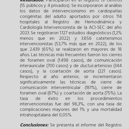
Resultados:
Participaron en el registro 19 centros
(15 públicos y 4 privados). Se incorporaron al análisis
los datos de intervencionismo en cardiopatías
congénitas del adulto aportados por otros 114
hospitales al Registro de Hemodinámica y
Cardiología Intervencionista de la ACI-SEC del año
2023. Se registraron 1.127 estudios diagnósticos (1,2%
menos que en 2022) y 3.856 cateterismos
intervencionistas (53,7% más que en 2022), de los
que 2.439 (65%) se realizaron en mayores de 18
años. Las técnicas más frecuentes fueron los cierres
de foramen oval (1.498 casos), de comunicación
interauricular (700 casos) y de
ductus
arterioso (344
casos), y la coartación de aorta (221 casos).
Respecto al año anterior, se incrementaron
significativamente las técnicas de cierre de
comunicación interventricular (181%), cierre de
foramen oval (87%) y coartación de aorta (75%). La
tasa de éxito en los procedimientos
intervencionistas fue del 98,3%, con una tasa de
complicaciones mayores del 1% y una mortalidad
intrahospitalaria del 0,05%.
Conclusiones:
Se presenta el informe del Registro