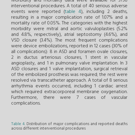
Morbidity and mortality data were available for 3738
interventional procedures. A total of 40 serious adverse
events were reported (
table 4
), including 2 deaths,
resulting in a major complication rate of 1.07% and a
mortality rate of 0.05%. The categories with the highest
morbidity were mitral and aortic valvuloplasties (5.2%
and 4.8%, respectively), atrial septostomy (4.6%), and
VSD closure (3.4%). The most frequent complications
were device embolizations, reported in 12 cases (30% of
all complications): 8 in ASD and foramen ovale closures,
2 in ductus arteriosus closures, 1 stent in vascular
angioplasty, and 1 in pulmonary valve implantation. In 3
ASD closures and 1 valve implantation, surgical retrieval
of the embolized prosthesis was required; the rest were
resolved via transcatheter approach. A total of 8 serious
arrhythmia events occurred, including 1 cardiac arrest
which required extracorporeal membrane oxygenation.
Furthermore, there were 7 cases of vascular
complications.
Table 4
. Distribution of major complications and reported deaths
across different interventional procedures