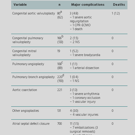
Variable
n
Major complications
Deaths
a
Congenital aortic valvuloplasty
80
3 (4.8)
1 (1.2)
(62)
– 1 severe aortic
regurgitation
– 1 CPR-ECMO
– 1 death
b
Congenital pulmonary
166
2 (1.5)
0
valvuloplasty
(133)
– 2 NS
Congenital mitral
19
1 (5.2)
0
valvuloplasty
– 1 severe bradycardia
c
Pulmonary angioplasty
108
1 (1.1)
0
(89)
– 1 arterial dissection
d
Pulmonary branch angioplasty
220
1 (0.4)
0
(193)
– 1 NS
Aortic coarctation
221
3 (1.3)
0
– 1 severe arrhythmia
– 1 coronary occlusion
– 1 vascular injury
Other angioplasties
131
4 (3.0)
0
– 4 vascular injuries
Atrial septal defect closure
700
11 (1.5)
0
– 7 embolizations (3
surgical removals)