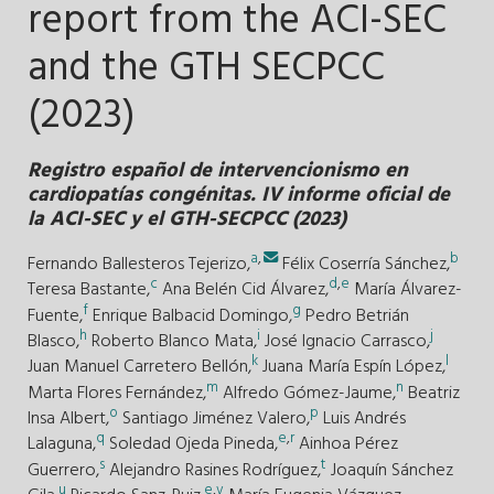
report from the ACI-SEC
and the GTH SECPCC
(2023)
Registro español de intervencionismo en
cardiopatías congénitas. IV informe oficial de
la ACI-SEC y el GTH-SECPCC (2023)
a
,
b
Fernando Ballesteros Tejerizo,
Félix Coserría Sánchez,
c
d
,
e
Teresa Bastante,
Ana Belén Cid Álvarez,
María Álvarez-
f
g
Fuente,
Enrique Balbacid Domingo,
Pedro Betrián
h
i
j
Blasco,
Roberto Blanco Mata,
José Ignacio Carrasco,
k
l
Juan Manuel Carretero Bellón,
Juana María Espín López,
m
n
Marta Flores Fernández,
Alfredo Gómez-Jaume,
Beatriz
o
p
Insa Albert,
Santiago Jiménez Valero,
Luis Andrés
q
e
,
r
Lalaguna,
Soledad Ojeda Pineda,
Ainhoa Pérez
s
t
Guerrero,
Alejandro Rasines Rodríguez,
Joaquín Sánchez
u
e
,
v