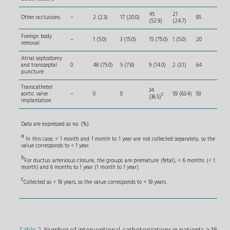
45
21
Other occlusions
–
2 (2.3)
17 (20.0)
85
(52.9)
(24.7)
Foreign body
–
1 (5.0)
3 (15.0)
15 (75.0)
1 (5.0)
20
removal
Atrial septostomy
and transseptal
0
48 (75.0)
5 (7.8)
9 (14.0)
2 (3.1)
64
puncture
Transcatheter
34
c
aortic valve
–
0
0
59 (63.4)
93
(36.5)
implantation
Data are expressed as no. (%).
a
In this case, < 1 month and 1 month to 1 year are not collected separately, so the
value corresponds to < 1 year.
b
For ductus arteriosus closure, the groups are premature (fetal), < 6 months (< 1
month) and 6 months to 1 year (1 month to 1 year).
c
Collected as < 18 years, so the value corresponds to < 18 years.