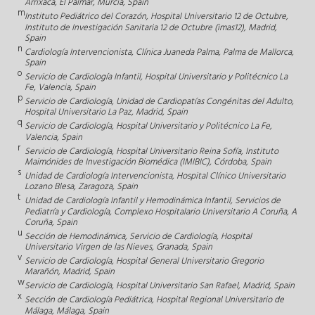
Arrixaca, El Palmar, Murcia, Spain
m
Instituto Pediátrico del Corazón, Hospital Universitario 12 de Octubre,
Instituto de Investigación Sanitaria 12 de Octubre (imas12), Madrid,
Spain
n
Cardiología Intervencionista, Clínica Juaneda Palma, Palma de Mallorca,
Spain
o
Servicio de Cardiología Infantil, Hospital Universitario y Politécnico La
Fe, Valencia, Spain
p
Servicio de Cardiología, Unidad de Cardiopatías Congénitas del Adulto,
Hospital Universitario La Paz, Madrid, Spain
q
Servicio de Cardiología, Hospital Universitario y Politécnico La Fe,
Valencia, Spain
r
Servicio de Cardiología, Hospital Universitario Reina Sofía, Instituto
Maimónides de Investigación Biomédica (IMIBIC), Córdoba, Spain
s
Unidad de Cardiología Intervencionista, Hospital Clínico Universitario
Lozano Blesa, Zaragoza, Spain
t
Unidad de Cardiología Infantil y Hemodinámica Infantil, Servicios de
Pediatría y Cardiología, Complexo Hospitalario Universitario A Coruña, A
Coruña, Spain
u
Sección de Hemodinámica, Servicio de Cardiología, Hospital
Universitario Virgen de las Nieves, Granada, Spain
v
Servicio de Cardiología, Hospital General Universitario Gregorio
Marañón, Madrid, Spain
w
Servicio de Cardiología, Hospital Universitario San Rafael, Madrid, Spain
x
Sección de Cardiología Pediátrica, Hospital Regional Universitario de
Málaga, Málaga, Spain