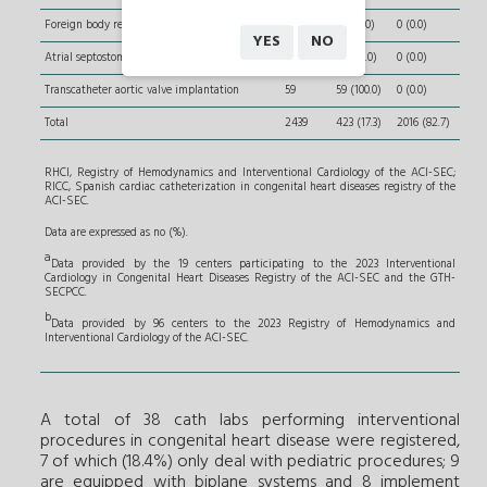
Foreign body removal
1
1 (100.0)
0 (0.0)
YES
NO
Atrial septostomy and transseptal puncture
2
2 (100.0)
0 (0.0)
Transcatheter aortic valve implantation
59
59 (100.0)
0 (0.0)
Total
2439
423 (17.3)
2016 (82.7)
RHCI, Registry of Hemodynamics and Interventional Cardiology of the ACI-SEC;
RICC, Spanish cardiac catheterization in congenital heart diseases registry of the
ACI-SEC.
Data are expressed as no (%).
a
Data provided by the 19 centers participating to the 2023 Interventional
Cardiology in Congenital Heart Diseases Registry of the ACI-SEC and the GTH-
SECPCC.
b
Data provided by 96 centers to the 2023 Registry of Hemodynamics and
Interventional Cardiology of the ACI-SEC.
A total of 38 cath labs performing interventional
procedures in congenital heart disease were registered,
7 of which (18.4%) only deal with pediatric procedures; 9
are equipped with biplane systems and 8 implement