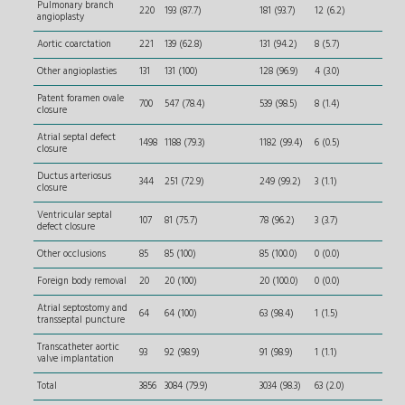
Pulmonary branch
220
193 (87.7)
181 (93.7)
12 (6.2)
angioplasty
Aortic coarctation
221
139 (62.8)
131 (94.2)
8 (5.7)
Other angioplasties
131
131 (100)
128 (96.9)
4 (3.0)
Patent foramen ovale
700
547 (78.4)
539 (98.5)
8 (1.4)
closure
Atrial septal defect
1498
1188 (79.3)
1182 (99.4)
6 (0.5)
closure
Ductus arteriosus
344
251 (72.9)
249 (99.2)
3 (1.1)
closure
Ventricular septal
107
81 (75.7)
78 (96.2)
3 (3.7)
defect closure
Other occlusions
85
85 (100)
85 (100.0)
0 (0.0)
Foreign body removal
20
20 (100)
20 (100.0)
0 (0.0)
Atrial septostomy and
64
64 (100)
63 (98.4)
1 (1.5)
transseptal puncture
Transcatheter aortic
93
92 (98.9)
91 (98.9)
1 (1.1)
valve implantation
Total
3856
3084 (79.9)
3034 (98.3)
63 (2.0)