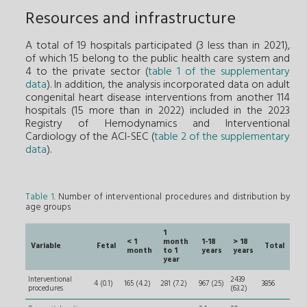
Resources and infrastructure
A total of 19 hospitals participated (3 less than in 2021),
of which 15 belong to the public health care system and
4 to the private sector (
table 1 of the supplementary
data
). In addition, the analysis incorporated data on adult
congenital heart disease interventions from another 114
hospitals (15 more than in 2022) included in the 2023
Registry of Hemodynamics and Interventional
Cardiology of the ACI-SEC (
table 2 of the supplementary
data
).
Table 1
. Number of interventional procedures and distribution by
age groups
1
< 1
month
1-18
> 18
Variable
Fetal
Total
month
to 1
years
years
year
Interventional
2439
4 (0.1)
165 (4.2)
281 (7.2)
967 (25)
3856
procedures
(63.2)