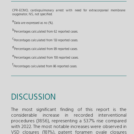
CPR-ECMO, cardiopulmonary arrest with need for extracorporeal membrane
oxygenator; NS, not specified.
a
Data are expressed as no (%).
b
Percentages calculated from 62 reported cases.
c
Percentages calculated from 133 reported cases.
d
Percentages calculated from 89 reported cases.
e
Percentages calculated from 193 reported cases.
f
Percentages calculated from 86 reported cases.
DISCUSSION
The most significant finding of this report is the
considerable increase in recorded interventional
procedures (3856), representing a 53.7% rise compared
with 2022. The most notable increases were observed in
VSD closures (181%), patent foramen ovale closures