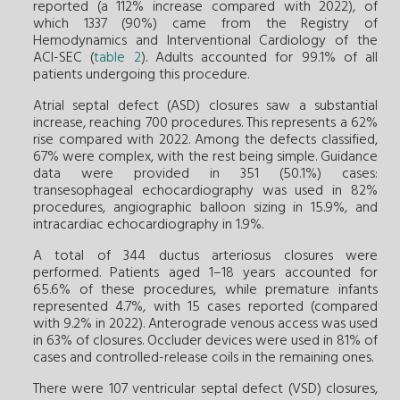
reported (a 112% increase compared with 2022), of
which 1337 (90%) came from the Registry of
Hemodynamics and Interventional Cardiology of the
ACI-SEC (
table 2
). Adults accounted for 99.1% of all
patients undergoing this procedure.
Atrial septal defect (ASD) closures saw a substantial
increase, reaching 700 procedures. This represents a 62%
rise compared with 2022. Among the defects classified,
67% were complex, with the rest being simple. Guidance
data were provided in 351 (50.1%) cases:
transesophageal echocardiography was used in 82%
procedures, angiographic balloon sizing in 15.9%, and
intracardiac echocardiography in 1.9%.
A total of 344 ductus arteriosus closures were
performed. Patients aged 1–18 years accounted for
65.6% of these procedures, while premature infants
represented 4.7%, with 15 cases reported (compared
with 9.2% in 2022). Anterograde venous access was used
in 63% of closures. Occluder devices were used in 81% of
cases and controlled-release coils in the remaining ones.
There were 107 ventricular septal defect (VSD) closures,