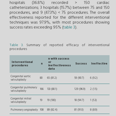
hospitals (36.8%) recorded > 150 cardiac
catheterizations; 3 hospitals (15.7%) between 75 and 150
procedures, and 9 (47.3%) < 75 procedures. The overall
effectiveness reported for the different interventional
techniques was 97.9%, with most procedures showing
success rates exceeding 95% (
table 3
).
Table 3
. Summary of reported efficacy of interventional
procedures
n with success
Interventional
or
n
Success
Ineffective
procedures
ineffectiveness
data
Congenital aortic
80
65 (81.2)
59 (90.7)
6 (9.2)
valvuloplasty
Congenital pulmonary
166
133 (80.1)
129 (96.9)
2 (1.5)
valvuloplasty
Congenital mitral
19
19 (100)
18 (94.7)
1 (5.3)
valvuloplasty
Pulmonary angioplasty
108
89 (82.4)
81 (91.0)
8 (8.9)