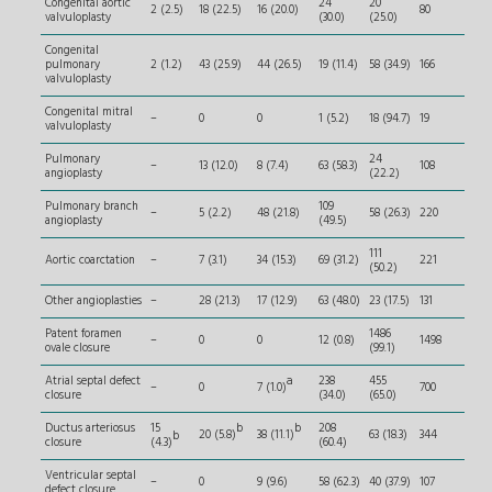
Congenital aortic
24
20
2 (2.5)
18 (22.5)
16 (20.0)
80
valvuloplasty
(30.0)
(25.0)
Congenital
pulmonary
2 (1.2)
43 (25.9)
44 (26.5)
19 (11.4)
58 (34.9)
166
valvuloplasty
Congenital mitral
–
0
0
1 (5.2)
18 (94.7)
19
valvuloplasty
Pulmonary
24
–
13 (12.0)
8 (7.4)
63 (58.3)
108
angioplasty
(22.2)
Pulmonary branch
109
–
5 (2.2)
48 (21.8)
58 (26.3)
220
angioplasty
(49.5)
111
Aortic coarctation
–
7 (3.1)
34 (15.3)
69 (31.2)
221
(50.2)
Other angioplasties
–
28 (21.3)
17 (12.9)
63 (48.0)
23 (17.5)
131
Patent foramen
1486
–
0
0
12 (0.8)
1498
ovale closure
(99.1)
a
Atrial septal defect
238
455
–
0
7 (1.0)
700
closure
(34.0)
(65.0)
b
b
Ductus arteriosus
15
208
b
20 (5.8)
38 (11.1)
63 (18.3)
344
closure
(4.3)
(60.4)
Ventricular septal
–
0
9 (9.6)
58 (62.3)
40 (37.9)
107
defect closure