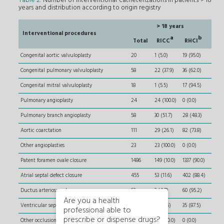
Table 2
. Number of interventional catheterizations in patients > 18
years and distribution according to origin registry
> 18 years
Interventional procedures
a
b
Total
RICC
RHCI
Congenital aortic valvuloplasty
20
1 (5.0)
19 (95.0)
Congenital pulmonary valvuloplasty
58
22 (37.9)
36 (62.0)
Congenital mitral valvuloplasty
18
1 (5.5)
17 (94.5)
Pulmonary angioplasty
24
24 (100.0)
0 (0.0)
Pulmonary branch angioplasty
58
30 (51.7)
28 (48.3)
Aortic coarctation
111
29 (26.1)
82 (73.8)
Other angioplasties
23
23 (100.0)
0 (0.0)
Patent foramen ovale closure
1486
149 (10.0)
1337 (90.0)
Atrial septal defect closure
455
53 (11.6)
402 (88.4)
Ductus arteriosus closure
63
3 (4.7)
60 (95.2)
Are you a health
Ventricular septal defect closure
40
5 (12.5)
35 (87.5)
professional able to
prescribe or dispense drugs?
Other occlusions
21
21 (100.0)
0 (0.0)