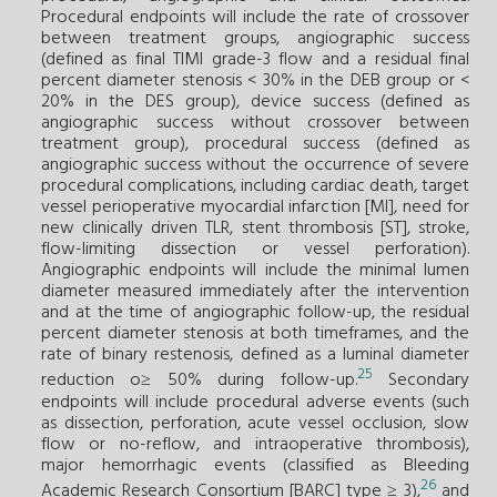
Procedural endpoints will include the rate of crossover
between treatment groups, angiographic success
(defined as final TIMI grade-3 flow and a residual final
percent diameter stenosis < 30% in the DEB group or <
20% in the DES group), device success (defined as
angiographic success without crossover between
treatment group), procedural success (defined as
angiographic success without the occurrence of severe
procedural complications, including cardiac death, target
vessel perioperative myocardial infarction [MI], need for
new clinically driven TLR, stent thrombosis [ST], stroke,
flow-limiting dissection or vessel perforation).
Angiographic endpoints will include the minimal lumen
diameter measured immediately after the intervention
and at the time of angiographic follow-up, the residual
percent diameter stenosis at both timeframes, and the
rate of binary restenosis, defined as a luminal diameter
25
reduction o≥ 50% during follow-up.
Secondary
endpoints will include procedural adverse events (such
as dissection, perforation, acute vessel occlusion, slow
flow or no-reflow, and intraoperative thrombosis),
major hemorrhagic events (classified as Bleeding
26
Academic Research Consortium [BARC] type ≥ 3),
and