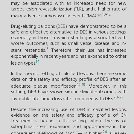
may be associated with an increased need for new
target lesion revascularization (TLR), and a higher rate of
10
-
12
major adverse cardiovascular events (MACE).
Drug-eluting balloons (DEB) have demonstrated to be a
safe and effective alternative to DES in various settings,
especially in those in which stenting is associated with
worse outcomes, such as small vessel disease and in-
13
stent restenosis.
Therefore, their use has increased
exponentially in recent years and has expanded to other
14
lesion types.
In the specific setting of calcified lesions, there are some
data on the safety and efficacy profile of DEB after an
15
-
19
adequate plaque modification.
Moreover, in this
setting, DEB have shown similar clinical outcomes with
20
-
23
favorable late lumen loss rate compared with DES.
Despite the increasing use of DEB in calcified lesions,
evidence on the safety and efficacy profile of CN
treatment is lacking. In this setting, where the risj of
suboptimal stent expansion and apposition—and the
24
consequent likelihood of MACE— is higher,
a leave-