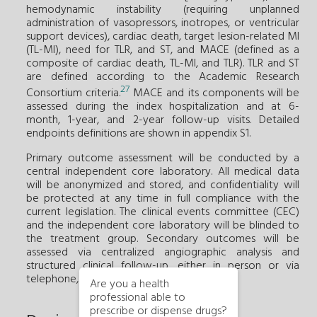
hemodynamic instability (requiring unplanned
administration of vasopressors, inotropes, or ventricular
support devices), cardiac death, target lesion-related MI
(TL-MI), need for TLR, and ST, and MACE (defined as a
composite of cardiac death, TL-MI, and TLR). TLR and ST
are defined according to the Academic Research
27
Consortium criteria.
MACE and its components will be
assessed during the index hospitalization and at 6-
month, 1-year, and 2-year follow-up visits. Detailed
endpoints definitions are shown in appendix S1.
Primary outcome assessment will be conducted by a
central independent core laboratory. All medical data
will be anonymized and stored, and confidentiality will
be protected at any time in full compliance with the
current legislation. The clinical events committee (CEC)
and the independent core laboratory will be blinded to
the treatment group. Secondary outcomes will be
assessed via centralized angiographic analysis and
structured clinical follow-up, either in person or via
telephone, at scheduled time points.
Are you a health
professional able to
prescribe or dispense drugs?