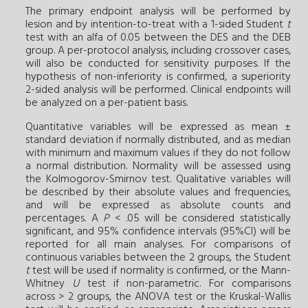
The primary endpoint analysis will be performed by
lesion and by intention-to-treat with a 1-sided Student
t
test with an alfa of 0.05 between the DES and the DEB
group. A per-protocol analysis, including crossover cases,
will also be conducted for sensitivity purposes. If the
hypothesis of non-inferiority is confirmed, a superiority
2-sided analysis will be performed. Clinical endpoints will
be analyzed on a per-patient basis.
Quantitative variables will be expressed as mean ±
standard deviation if normally distributed, and as median
with minimum and maximum values if they do not follow
a normal distribution. Normality will be assessed using
the Kolmogorov-Smirnov test. Qualitative variables will
be described by their absolute values and frequencies,
and will be expressed as absolute counts and
percentages. A
P
< .05 will be considered statistically
significant, and 95% confidence intervals (95%CI) will be
reported for all main analyses. For comparisons of
continuous variables between the 2 groups, the Student
t
test will be used if normality is confirmed, or the Mann-
Whitney
U
test if non-parametric. For comparisons
across > 2 groups, the ANOVA test or the Kruskal-Wallis