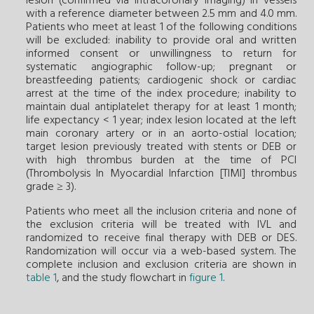
lesion (confirmed via intracoronary imaging) in vessels
with a reference diameter between 2.5 mm and 4.0 mm.
Patients who meet at least 1 of the following conditions
will be excluded: inability to provide oral and written
informed consent or unwillingness to return for
systematic angiographic follow-up; pregnant or
breastfeeding patients; cardiogenic shock or cardiac
arrest at the time of the index procedure; inability to
maintain dual antiplatelet therapy for at least 1 month;
life expectancy < 1 year; index lesion located at the left
main coronary artery or in an aorto-ostial location;
target lesion previously treated with stents or DEB or
with high thrombus burden at the time of PCI
(Thrombolysis In Myocardial Infarction [TIMI] thrombus
grade ≥ 3).
Patients who meet all the inclusion criteria and none of
the exclusion criteria will be treated with IVL and
randomized to receive final therapy with DEB or DES.
Randomization will occur via a web-based system. The
complete inclusion and exclusion criteria are shown in
table 1
, and the study flowchart in
figure 1
.