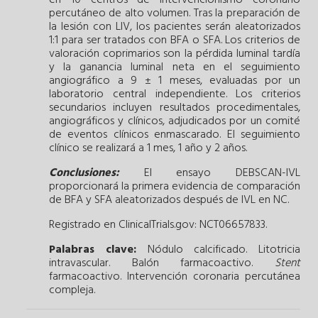
en 10 centros de intervencionismo coronario
percutáneo de alto volumen. Tras la preparación de
la lesión con LIV, los pacientes serán aleatorizados
1:1 para ser tratados con BFA o SFA. Los criterios de
valoración coprimarios son la pérdida luminal tardía
y la ganancia luminal neta en el seguimiento
angiográfico a 9 ± 1 meses, evaluadas por un
laboratorio central independiente. Los criterios
secundarios incluyen resultados procedimentales,
angiográficos y clínicos, adjudicados por un comité
de eventos clínicos enmascarado. El seguimiento
clínico se realizará a 1 mes, 1 año y 2 años.
Conclusiones:
El ensayo DEBSCAN-IVL
proporcionará la primera evidencia de comparación
de BFA y SFA aleatorizados después de IVL en NC.
Registrado en ClinicalTrials.gov: NCT06657833.
Palabras clave:
Nódulo calcificado.
Litotricia
intravascular.
Balón farmacoactivo.
Stent
farmacoactivo.
Intervención coronaria percutánea
compleja.