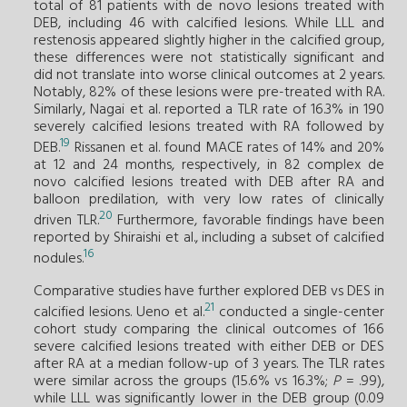
total of 81 patients with de novo lesions treated with
DEB, including 46 with calcified lesions. While LLL and
restenosis appeared slightly higher in the calcified group,
these differences were not statistically significant and
did not translate into worse clinical outcomes at 2 years.
Notably, 82% of these lesions were pre-treated with RA.
Similarly, Nagai et al. reported a TLR rate of 16.3% in 190
severely calcified lesions treated with RA followed by
19
DEB.
Rissanen et al. found MACE rates of 14% and 20%
at 12 and 24 months, respectively, in 82 complex de
novo calcified lesions treated with DEB after RA and
balloon predilation, with very low rates of clinically
20
driven TLR.
Furthermore, favorable findings have been
reported by Shiraishi et al., including a subset of calcified
16
nodules.
Comparative studies have further explored DEB vs DES in
21
calcified lesions. Ueno et al.
conducted a single-center
cohort study comparing the clinical outcomes of 166
severe calcified lesions treated with either DEB or DES
after RA at a median follow-up of 3 years. The TLR rates
were similar across the groups (15.6% vs 16.3%;
P
= .99),
while LLL was significantly lower in the DEB group (0.09