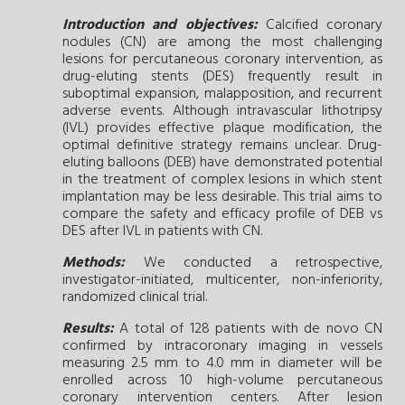
Introduction and objectives:
Calcified coronary
nodules (CN) are among the most challenging
lesions for percutaneous coronary intervention, as
drug-eluting stents (DES) frequently result in
suboptimal expansion, malapposition, and recurrent
adverse events. Although intravascular lithotripsy
(IVL) provides effective plaque modification, the
optimal definitive strategy remains unclear. Drug-
eluting balloons (DEB) have demonstrated potential
in the treatment of complex lesions in which stent
implantation may be less desirable. This trial aims to
compare the safety and efficacy profile of DEB vs
DES after IVL in patients with CN.
Methods:
We conducted a retrospective,
investigator-initiated, multicenter, non-inferiority,
randomized clinical trial.
Results:
A total of 128 patients with de novo CN
confirmed by intracoronary imaging in vessels
measuring 2.5 mm to 4.0 mm in diameter will be
enrolled across 10 high-volume percutaneous
coronary intervention centers. After lesion