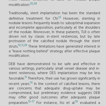
29
,
38
modification.
Traditionally, stent implantation has been the standard
23
definitive treatment for CN.
However, stenting in
nodular lesions frequently leads to suboptimal expansion
and incomplete apposition, particularly at the shoulders
of the nodule. Moreover, In these patients, TLR is often
driven not by classic in-stent restenosis, but by late
protrusion of the calcified nodule through the stent
10
,
11
,
39
struts.
These limitations have generated interest in
a “leave nothing behind” strategy after effective plaque
modification.
DEB have demonstrated to be safe and effective in
various settings, particularly small vessel disease and in-
stent restenosis, where DES implantation may be less
13
favorable.
Therefore, their use has grown significantly in
14
recent years.
In the context of calcified lesions, there
are concerns that adequate drug-uptake may be
compromised, but preliminary evidence suggests DEB
may offer good outcomes after adequate plaque
15
-
17
18
preparation.
For instance, Ito et al.
evaluated a