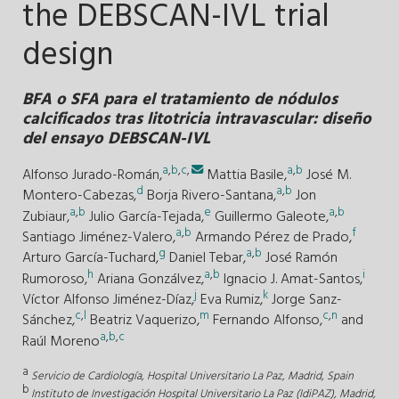
the DEBSCAN-IVL trial
design
BFA o SFA para el tratamiento de nódulos
calcificados tras litotricia intravascular: diseño
del ensayo DEBSCAN-IVL
a
,
b
,
c
,
a
,
b
Alfonso Jurado-Román,
Mattia Basile,
José M.
d
a
,
b
Montero-Cabezas,
Borja Rivero-Santana,
Jon
a
,
b
e
a
,
b
Zubiaur,
Julio García-Tejada,
Guillermo Galeote,
a
,
b
f
Santiago Jiménez-Valero,
Armando Pérez de Prado,
g
a
,
b
Arturo García-Tuchard,
Daniel Tebar,
José Ramón
h
a
,
b
i
Rumoroso,
Ariana Gonzálvez,
Ignacio J. Amat-Santos,
j
k
Víctor Alfonso Jiménez-Díaz,
Eva Rumiz,
Jorge Sanz-
c
,
l
m
c
,
n
Sánchez,
Beatriz Vaquerizo,
Fernando Alfonso,
and
a
,
b
,
c
Raúl Moreno
a
Servicio de Cardiología, Hospital Universitario La Paz, Madrid, Spain
b
Instituto de Investigación Hospital Universitario La Paz (IdiPAZ), Madrid,