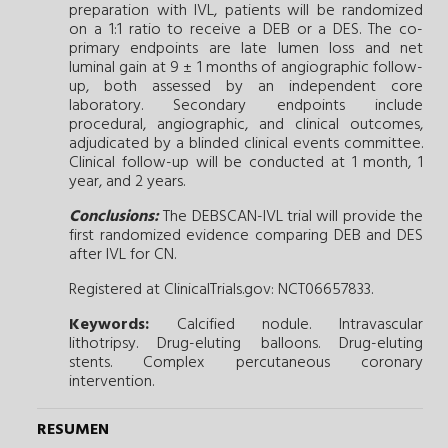
preparation with IVL, patients will be randomized
on a 1:1 ratio to receive a DEB or a DES. The co-
primary endpoints are late lumen loss and net
luminal gain at 9 ± 1 months of angiographic follow-
up, both assessed by an independent core
laboratory. Secondary endpoints include
procedural, angiographic, and clinical outcomes,
adjudicated by a blinded clinical events committee.
Clinical follow-up will be conducted at 1 month, 1
year, and 2 years.
Conclusions:
The DEBSCAN-IVL trial will provide the
first randomized evidence comparing DEB and DES
after IVL for CN.
Registered at ClinicalTrials.gov: NCT06657833.
Keywords:
Calcified nodule.
Intravascular
lithotripsy.
Drug-eluting balloons.
Drug-eluting
stents.
Complex percutaneous coronary
intervention.
RESUMEN