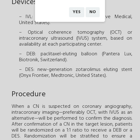
Devices
YES
NO
– IVL: Shockwave Balloon (Shockwave Medical,
United States).
– Optical coherence tomography (OCT) or
intracoronary ultrasound (IVUS) system, based on
availability at each participating center.
– DEB: paclitaxel-eluting balloon (Pantera Lux,
Biotronik, Switzerland).
– DES: new-generation zotarolimus eluting stent
(Onyx Frontier, Medtronic, United States).
Procedure
When a CN is suspected on coronary angiography,
intracoronary imaging—preferably OCT, with IVUS as an
alternative—will be performed to confirm the diagnosis.
After confirmation of a CN in the target lesion, patients
will be randomized on a 1:1 ratio to receive a DEB or a
DES. Randomization will be stratified to ensure a