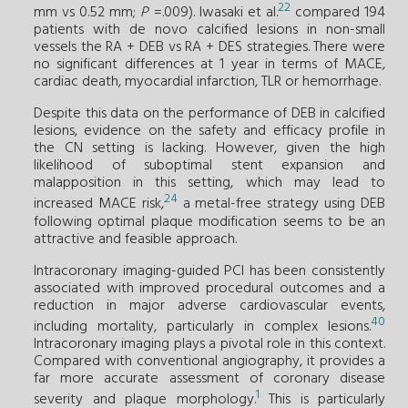
22
mm vs 0.52 mm;
P
=.009). Iwasaki et al.
compared 194
patients with de novo calcified lesions in non-small
vessels the RA + DEB vs RA + DES strategies. There were
no significant differences at 1 year in terms of MACE,
cardiac death, myocardial infarction, TLR or hemorrhage.
Despite this data on the performance of DEB in calcified
lesions, evidence on the safety and efficacy profile in
the CN setting is lacking. However, given the high
likelihood of suboptimal stent expansion and
malapposition in this setting, which may lead to
24
increased MACE risk,
a metal-free strategy using DEB
following optimal plaque modification seems to be an
attractive and feasible approach.
Intracoronary imaging-guided PCI has been consistently
associated with improved procedural outcomes and a
reduction in major adverse cardiovascular events,
40
including mortality, particularly in complex lesions.
Intracoronary imaging plays a pivotal role in this context.
Compared with conventional angiography, it provides a
far more accurate assessment of coronary disease
1
severity and plaque morphology.
This is particularly