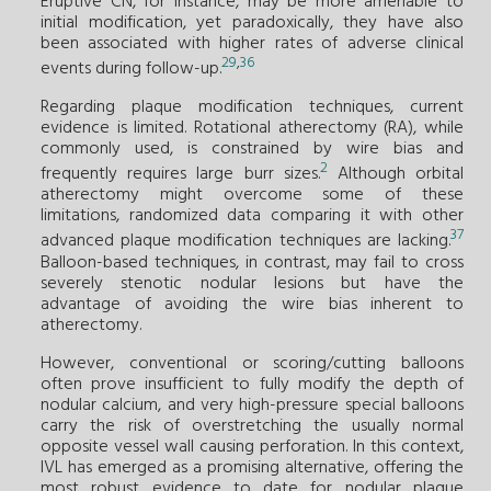
Eruptive CN, for instance, may be more amenable to
initial modification, yet paradoxically, they have also
been associated with higher rates of adverse clinical
29
,
36
events during follow-up.
Regarding plaque modification techniques, current
evidence is limited. Rotational atherectomy (RA), while
commonly used, is constrained by wire bias and
2
frequently requires large burr sizes.
Although orbital
atherectomy might overcome some of these
limitations, randomized data comparing it with other
37
advanced plaque modification techniques are lacking.
Balloon-based techniques, in contrast, may fail to cross
severely stenotic nodular lesions but have the
advantage of avoiding the wire bias inherent to
atherectomy.
However, conventional or scoring/cutting balloons
often prove insufficient to fully modify the depth of
nodular calcium, and very high-pressure special balloons
carry the risk of overstretching the usually normal
opposite vessel wall causing perforation. In this context,
IVL has emerged as a promising alternative, offering the
most robust evidence to date for nodular plaque