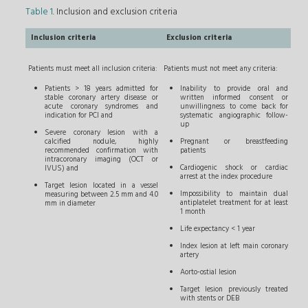
Table 1
. Inclusion and exclusion criteria
Inclusion criteria
Exclusion criteria
Patients must meet all inclusion criteria:
Patients must not meet any criteria:
Patients > 18 years admitted for
Inability to provide oral and
stable coronary artery disease or
written informed consent or
acute coronary syndromes and
unwillingness to come back for
indication for PCI and
systematic angiographic follow-
up
Severe coronary lesion with a
calcified nodule, highly
Pregnant or breastfeeding
recommended confirmation with
patients
intracoronary imaging (OCT or
Cardiogenic shock or cardiac
IVUS) and
arrest at the index procedure
Target lesion located in a vessel
Impossibility to maintain dual
measuring between 2.5 mm and 4.0
antiplatelet treatment for at least
mm in diameter
1 month
Life expectancy < 1 year
Index lesion at left main coronary
artery
Aorto-ostial lesion
Target lesion previously treated
with stents or DEB