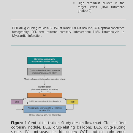
High thrombus burden in the
target lesion (TIMI thrombus
grade ≥ 3)
DEB, drug-eluting balloon; IVUS, intravascular ultrasound; OCT, optical coherence
tomography; PCI, percutaneous coronary intervention; TIMI, Thrombolysis in
Myocardial Infarction.
Figure 1
. Central illustration. Study design flowchart. CN, calcified
coronary nodule; DEB, drug-eluting balloons; DES, drug-eluting
stents; IVL, intravascular lithotripsy; OCT, optical coherence