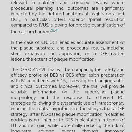
relevant in calcified and complex lesions, where
procedural planning and outcomes are significantly
impacted by the detailed anatomical insights obtained.
OCT, in particular, offers superior spatial resolution
compared to IVUS, allowing for precise quantification of
28
,
41
the calcium burden.
In the case of CN, OCT enables accurate assessment of
the plaque substrate and procedural results, including
stent expansion and apposition, or in DEB-treated
lesions, the extent of plaque modification.
The DEBSCAN-IVL trial will be comparing the safety and
efficacy profile of DEB vs DES after lesion preparation
with IVL in patients with CN, assessing both angiographic
and clinical outcomes. Moreover, the trial will provide
valuable information on the underlying plaque
morphology and the response to different PCI
strategies following the systematic use of intracoronary
imaging. The central hypothesis of the study is that a DEB
strategy, after IVL-based plaque modification in calcified
nodules, is not inferior to DES implantation in terms of
LLL and net gain, while potentially reducing the risk of
long-term adverse events through improved