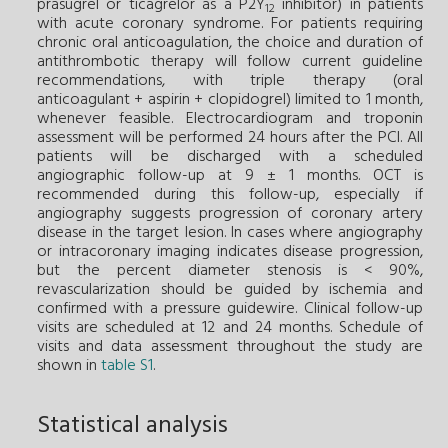
prasugrel or ticagrelor as a P2Y
inhibitor) in patients
12
with acute coronary syndrome. For patients requiring
chronic oral anticoagulation, the choice and duration of
antithrombotic therapy will follow current guideline
recommendations, with triple therapy (oral
anticoagulant + aspirin + clopidogrel) limited to 1 month,
whenever feasible. Electrocardiogram and troponin
assessment will be performed 24 hours after the PCI. All
patients will be discharged with a scheduled
angiographic follow-up at 9 ± 1 months. OCT is
recommended during this follow-up, especially if
angiography suggests progression of coronary artery
disease in the target lesion. In cases where angiography
or intracoronary imaging indicates disease progression,
but the percent diameter stenosis is < 90%,
revascularization should be guided by ischemia and
confirmed with a pressure guidewire
. Clinical follow-up
visits are scheduled at 12 and 24 months. Schedule of
visits and data assessment throughout the study are
shown in
table S1
.
Statistical analysis