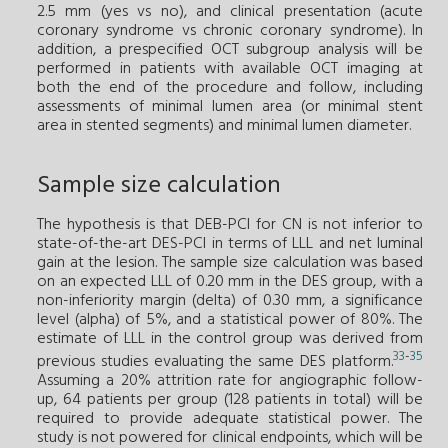
2.5 mm (yes vs no), and clinical presentation (acute
coronary syndrome vs chronic coronary syndrome). In
addition, a prespecified OCT subgroup analysis will be
performed in patients with available OCT imaging at
both the end of the procedure and follow, including
assessments of minimal lumen area (or minimal stent
area in stented segments) and minimal lumen diameter.
Sample size calculation
The hypothesis is that DEB-PCI for CN is not inferior to
state-of-the-art DES-PCI in terms of LLL and net luminal
gain at the lesion. The sample size calculation was based
on an expected LLL of 0.20 mm in the DES group, with a
non-inferiority margin (delta) of 0.30 mm, a significance
level (alpha) of 5%, and a statistical power of 80%. The
estimate of LLL in the control group was derived from
33
-
35
previous studies evaluating the same DES platform.
Assuming a 20% attrition rate for angiographic follow-
up, 64 patients per group (128 patients in total) will be
required to provide adequate statistical power. The
study is not powered for clinical endpoints, which will be