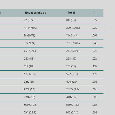
d
Revascularized
Total
P
82 (6.7)
83.1 (5.9)
.015
44 (47.8%)
220 (58.0%)
.022
36 (39.1%)
119 (31.4%)
.066
73 (79.3%)
292 (77.0%)
.546
65 (70.7%)
230 (60.6%)
.025
28.3 (5.5)
29.3 (5.3)
.032
11.8 (1.8)
12.1 (1.7)
.160
53.6 (21.4)
55.2 (21.0)
.420
3.5% (3.8)
4.3% (2.9)
.002
8.6% (5.2)
12.2% (7.5)
.001
2.6% (1.9)
4.0% (3.2)
.001
56.9% (13.5)
59.0% (13.3)
.083
79.1 (22.2)
80.3 (24.4)
.602