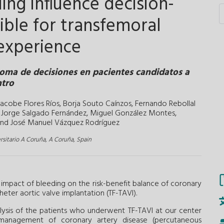
ng influence decision-
gible for transfemoral
 experience
oma de decisiones en pacientes candidatos a
ntro
acobe Flores Ríos,
Borja Souto Caínzos,
Fernando Rebollal
Jorge Salgado Fernández,
Miguel González Montes,
and
José Manuel Vázquez Rodríguez
rsitario A Coruña, A Coruña, Spain
impact of bleeding on the risk-benefit balance of coronary
heter aortic valve implantation (TF-TAVI).
sis of the patients who underwent TF-TAVI at our center
anagement of coronary artery disease (percutaneous