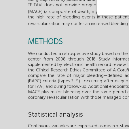
TF-TAVI does not provide prognostic benefit in t
(MACE) (a composite of death, myocardial infarction
the high rate of bleeding events in these patients,
revascularization may confer an increased bleeding ri
METHODS
We conducted a retrospective study based on the h
center from 2008 through 2018. Study informa
supplemented by electronic health record review
the Clinical Research Ethics Committee of A Coruñ
compare the rate of major bleeding—defined ac
(BARC) criteria (types 3–5)—occurring after diagno
for TAVI, and during follow-up. Additional endpoin
MACE plus major bleeding over the same period 
coronary revascularization with those managed con
Statistical analysis
Continuous variables are expressed as mean ± stand