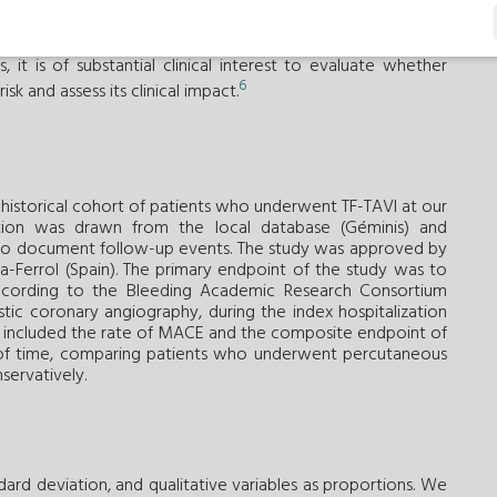
erms of mortality or major adverse cardiovascular events
7
, stroke, and heart failure-related hospitalization.)
Given
 it is of substantial clinical interest to evaluate whether
6
sk and assess its clinical impact.
istorical cohort of patients who underwent TF-TAVI at our
tion was drawn from the local database (Géminis) and
 to document follow-up events. The study was approved by
a-Ferrol (Spain). The primary endpoint of the study was to
cording to the Bleeding Academic Research Consortium
stic coronary angiography, during the index hospitalization
ts included the rate of MACE and the composite endpoint of
of time, comparing patients who underwent percutaneous
servatively.
ard deviation, and qualitative variables as proportions. We