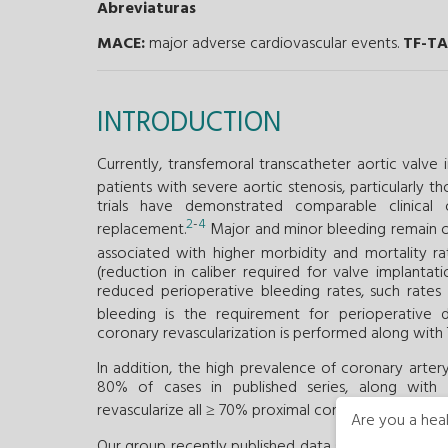
Abreviaturas
MACE:
major adverse cardiovascular events.
TF-TA
INTRODUCTION
Currently, transfemoral transcatheter aortic valve
patients with severe aortic stenosis, particularly t
trials have demonstrated comparable clinical
2
-
4
replacement.
Major and minor bleeding remain o
associated with higher morbidity and mortality rat
(reduction in caliber required for valve implantat
reduced perioperative bleeding rates, such rates r
bleeding is the requirement for perioperative du
coronary revascularization is performed along with 
In addition, the high prevalence of coronary arter
80% of cases in published series, along with c
revascularize all ≥ 70% proximal coronary stenoses, re
Are you a heal
Our group recently published data showing that sys