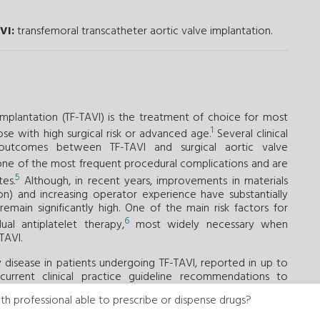
VI:
transfemoral transcatheter aortic valve implantation.
 implantation (TF-TAVI) is the treatment of choice for most
1
hose with high surgical risk or advanced age.
Several clinical
 outcomes between TF-TAVI and surgical aortic valve
ne of the most frequent procedural complications and are
5
es.
Although, in recent years, improvements in materials
ion) and increasing operator experience have substantially
emain significantly high. One of the main risk factors for
6
al antiplatelet therapy,
most widely necessary when
TAVI.
y disease in patients undergoing TF-TAVI, reported in up to
urrent clinical practice guideline recommendations to
1
sults in a high rate of revascularization.
th professional able to prescribe or dispense drugs?
tematic, complete revascularization in patients undergoing