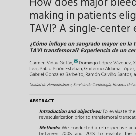
How does major bleedi
making in patients eli
TAVI? A single-center
¿Cómo influye un sangrado mayor en la t
TAVI transfemoral? Experiencia de un ce
Carmen Vidau Getán,
Domingo López Vázquez,
X
Leal,
Pablo Piñón Esteban,
Guillermo Aldama López,
Gabriel González Barbeito,
Ramón Calviño Santos, 
Unidad de Hemodinámica, Servicio de Cardiología, Hospital Unive
ABSTRACT
Introduction and objectives:
To evaluate the 
revascularization prior to transfemoral transcat
Methods:
We conducted a retrospective analy
between 2008 and 2018 to evalute the m