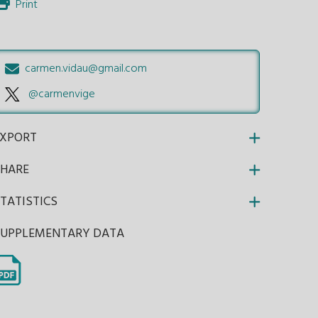
Print
carmen.vidau@gmail.com
@carmenvige
EXPORT
SHARE
TATISTICS
SUPPLEMENTARY DATA