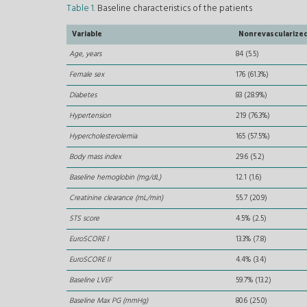
Table 1.
Baseline characteristics of the patients
Variable
Nonrevascularize
Age, years
84 (5.5)
Female sex
176 (61.3%)
Diabetes
83 (28.9%)
Hypertension
219 (76.3%)
Hypercholesterolemia
165 (57.5%)
Body mass index
29.6 (5.2)
Baseline hemoglobin (mg/dL)
12.1 (1.6)
Creatinine clearance (mL/min)
55.7 (20.9)
STS score
4.5% (2.5)
EuroSCORE I
13.3% (7.8)
EuroSCORE II
4.4% (3.4)
Baseline LVEF
59.7% (13.2)
Baseline Max PG (mmHg)
80.6 (25.0)