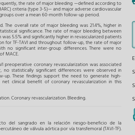
bsequently, the rate of major bleeding —defined according to
RC) criteria (type 3-5)— and major adverse cardiovascular
roups over a mean 60-month follow-up period.
. The overall rate of major bleeding was 21.4%, higher in
tatistical significance. The rate of major bleeding between
was 5.5% and significantly higher in revascularized patients
tion for TF-TAVI and throughout follow-up, the rate of major
th no significant inter-group differences. There were no
e of MACE.
VI preoperative coronary revascularization was associated
r, no statistically significant differences were observed in
w-up. These findings support the need to generate high-
net clinical benefit of coronary revascularization in this
S
tion.
Coronary revascularization.
Bleeding.
to del sangrado en la relación riesgo-beneficio de la
percutáneo de válvula aórtica por vía transfemoral (TAVI-TF).