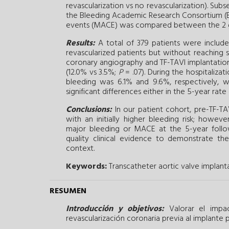
revascularization vs no revascularization). Su
the Bleeding Academic Research Consortium (BA
events (MACE) was compared between the 2 g
Results:
A total of 379 patients were included
revascularized patients but without reaching s
coronary angiography and TF-TAVI implantation 
(12.0% vs 3.5%;
P
= .07). During the hospitaliza
bleeding was 6.1% and 9.6%, respectively, wi
significant differences either in the 5-year rat
Conclusions:
In our patient cohort, pre-TF-TA
with an initially higher bleeding risk; howeve
major bleeding or MACE at the 5-year follo
quality clinical evidence to demonstrate the 
context.
Keywords:
Transcatheter aortic valve implanta
RESUMEN
Introducción y objetivos:
Valorar el impac
revascularización coronaria previa al implante 