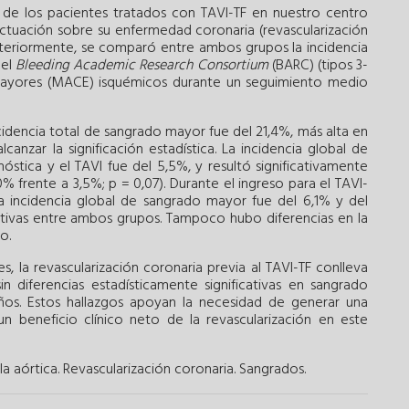
o de los pacientes tratados con TAVI-TF en nuestro centro
 actuación sobre su enfermedad coronaria (revascularización
steriormente, se comparó entre ambos grupos la incidencia
del
Bleeding Academic Research Consortium
(BARC) (tipos 3-
 mayores (MACE) isquémicos durante un seguimiento medio
cidencia total de sangrado mayor fue del 21,4%, más alta en
lcanzar la significación estadística. La incidencia global de
óstica y el TAVI fue del 5,5%, y resultó significativamente
0% frente a 3,5%; p = 0,07). Durante el ingreso para el TAVI-
a incidencia global de sangrado mayor fue del 6,1% y del
icativas entre ambos grupos. Tampoco hubo diferencias en la
o.
, la revascularización coronaria previa al TAVI-TF conlleva
n diferencias estadísticamente significativas en sangrado
os. Estos hallazgos apoyan la necesidad de generar una
n beneficio clínico neto de la revascularización en este
a aórtica.
Revascularización coronaria.
Sangrados.