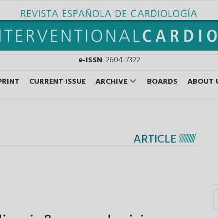
e-ISSN
: 2604-7322
PRINT
CURRENT ISSUE
ARCHIVE
BOARDS
ABOUT 
ARTICLE
S