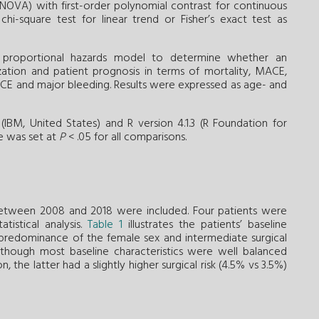
ANOVA) with first-order polynomial contrast for continuous
chi-square test for linear trend or Fisher’s exact test as
 proportional hazards model to determine whether an
zation and patient prognosis in terms of mortality, MACE,
CE and major bleeding. Results were expressed as age- and
(IBM, United States) and R version 4.1.3 (R Foundation for
nce was set at
P
< .05 for all comparisons.
etween 2008 and 2018 were included. Four patients were
tistical analysis.
Table 1
illustrates the patients’ baseline
d predominance of the female sex and intermediate surgical
Although most baseline characteristics were well balanced
the latter had a slightly higher surgical risk (4.5% vs 3.5%)