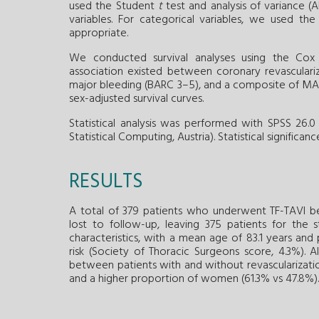
used the Student
t
test and analysis of variance (
variables. For categorical variables, we used the 
appropriate.
We conducted survival analyses using the Cox
association existed between coronary revasculari
major bleeding (BARC 3–5), and a composite of MA
sex-adjusted survival curves.
Statistical analysis was performed with SPSS 26.0 
Statistical Computing, Austria). Statistical significa
RESULTS
A total of 379 patients who underwent TF-TAVI b
lost to follow-up, leaving 375 patients for the sta
characteristics, with a mean age of 83.1 years an
risk (Society of Thoracic Surgeons score, 4.3%). 
between patients with and without revascularization, 
and a higher proportion of women (61.3% vs 47.8%).