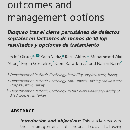
outcomes and
management options
Bloqueo tras el cierre percutáneo de defectos
septales en lactantes de menos de 10 kg:
resultados y opciones de tratamiento
a
,
a
b
Sedef Oksuz,
Kaan Yildiz,
Rasit Aktas,
Muhammed Akif
a
a
c
c
Atlan,
Engin Gerceker,
Cem Karadeniz,
and
Nazmi Narin
a
Department of Pediatric Cardiology, Izmir City Hospital, Izmir, Turkey
b
Department of Pediatric Cardiology, SBU Tepecik Training and Research
Hospital, Izmir, Turkey
c
Department of Pediatric Cardiology, Katip Celebi University Faculty of
Medicine, Izmir, Turkey
ABSTRACT
Introduction and objectives:
This study reviewed
the management of heart block following