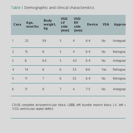
Table 1
. Demographic and clinical characteristics
VSD
VSD
Body
Age,
LV
RV
Case
weight,
Device
VSA
Approach
months
side
side
kg
(mm)
(mm)
1
25
9.9
5
4
6-4
No
Antegrade
2
15
8
5
4
6-4
No
Retrograde
3
8
6.4
5
4.5
6-4
No
Antegrade
4
14
8
6
5.5
8-6
Yes
Retrograde
5
11
7
6
3.5
6-4
No
Retrograde
6
11
9
7
4
7-5
No
Antegrade
CAVB, complete atrioventricular block; LBBB, left bundle branch block; LV, left ventri
VSD, ventricular septal defect.