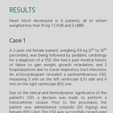
RESULTS
Heart block developed in 6 patients, all of whom
weighed less than 10 kg: 1 CAVB and 5 LBBB.
Case 1
rd
th
A 2-year-old female patient, weighing 9.9 kg (3
to 10
percentile), was being followed by pediatric cardiology
for a diagnosis of a VSD. She had a past medical history
of failure to gain weight, growth retardation, and 2
hospitalizations due to lower respiratory tract infections.
An echocardiogram revealed a perimembranous VSD,
measuring 5 mm on the left ventricular (LV) side and 4
mm on the right ventricular (RV) one.
Due to the clinical and hemodynamic significance of the
patient’s VSD, a decision was made to perform a
transcatheter closure. Prior to the procedure, the
patient was administered cefazolin (50 mg/kg) and
heparin (100 U/kg). The VSD was successfully closed using