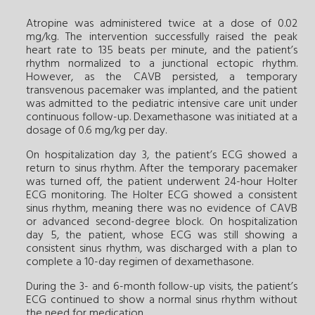
Atropine was administered twice at a dose of 0.02
mg/kg. The intervention successfully raised the peak
heart rate to 135 beats per minute, and the patient’s
rhythm normalized to a junctional ectopic rhythm.
However, as the CAVB persisted, a temporary
transvenous pacemaker was implanted, and the patient
was admitted to the pediatric intensive care unit under
continuous follow-up. Dexamethasone was initiated at a
dosage of 0.6 mg/kg per day.
On hospitalization day 3, the patient’s ECG showed a
return to sinus rhythm. After the temporary pacemaker
was turned off, the patient underwent 24-hour Holter
ECG monitoring. The Holter ECG showed a consistent
sinus rhythm, meaning there was no evidence of CAVB
or advanced second-degree block. On hospitalization
day 5, the patient, whose ECG was still showing a
consistent sinus rhythm, was discharged with a plan to
complete a 10-day regimen of dexamethasone.
During the 3- and 6-month follow-up visits, the patient’s
ECG continued to show a normal sinus rhythm without
the need for medication.