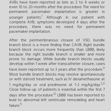
AVBs have been reported as late as 2 to 4 weeks or
even 10 to 20 months after the procedure. The need for
permanent pacemaker implantation is greater in
7
younger patients.
Although in our patient with
complete AVB, symptoms developed 4 days after the
procedure, there was no need for permanent
pacemaker implantation.
After the perimembranous closure of VSD, bundle
branch block is a more finding than CAVB. Right bundle
branch block occurs more frequently than LBBB, likely
because the right bundle branch is smaller and more
prone to damage. While bundle branch blocks usually
develop within 1 week after transcatheter closure, cases
11
have been reported up to 3 years after the procedure.
Most bundle branch blocks may resolve spontaneously
or with steroid treatment, such as IV dexamethasone at
2
,
9
1 mg/kg/day or oral prednisone at 1-2 mg/kg/day.
Close follow-up of patients is essential within the first 7
10
days after the procedure.
LBBB has been reported to
lead to abnormal left ventricular remodeling and heart
11
failure.