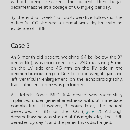
without being released. The patient then began
dexamethasone at a dosage of 0.6 mg/kg per day.
By the end of week 1 of postoperative follow-up, the
patient’s ECG showed a normal sinus rhythm with no
evidence of LBBB.
Case 3
rd
An 8-month-old patient, weighing 6.4 kg (below the 3
percentile), was monitored for a VSD measuring 5 mm
on the LV side and 4.5 mm on the RV side in the
perimembranous region. Due to poor weight gain and
left ventricular enlargement on the echocardiography,
transcatheter closure was performed.
A Lifetech Konar MFO 6-4 device was successfully
implanted under general anesthesia without immediate
complications. However, 3 hours later, the patient
developed a LBBB on the ECG (
figure 2
). Although
dexamethasone was started at 0.6 mg/kg/day, the LBBB
persisted by day 4, and the patient was discharged.