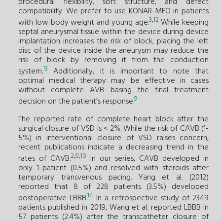
procedural flexibility, soft structure, and defect
compatibility. We prefer to use KONAR-MFO in patients
3
,
12
with low body weight and young age.
While keeping
septal aneurysmal tissue within the device during device
implantation increases the risk of block, placing the left
disc of the device inside the aneurysm may reduce the
risk of block by removing it from the conduction
13
system.
Additionally, it is important to note that
optimal medical therapy may be effective in cases
without complete AVB basing the final treatment
9
decision on the patient’s response.
The reported rate of complete heart block after the
surgical closure of VSD is < 2%. While the risk of CAVB (1-
5%) in interventional closure of VSD raises concern,
recent publications indicate a decreasing trend in the
2
,
9
,
10
rates of CAVB.
In our series, CAVB developed in
only 1 patient (0.5%) and resolved with steroids after
temporary transvenous pacing. Yang et al. (2012)
reported that 8 of 228 patients (3.5%) developed
14
postoperative LBBB.
In a retrospective study of 2349
patients published in 2019, Wang et al. reported LBBB in
57 patients (2.4%) after the transcatheter closure of