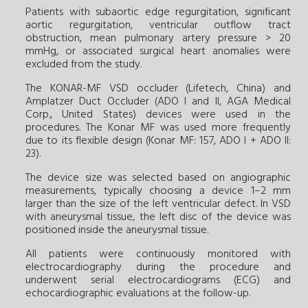
Patients with subaortic edge regurgitation, significant
aortic regurgitation, ventricular outflow tract
obstruction, mean pulmonary artery pressure > 20
mmHg, or associated surgical heart anomalies were
excluded from the study.
The KONAR-MF VSD occluder (Lifetech, China) and
Amplatzer Duct Occluder (ADO I and II, AGA Medical
Corp., United States) devices were used in the
procedures. The Konar MF was used more frequently
due to its flexible design (Konar MF: 157, ADO I + ADO II:
23).
The device size was selected based on angiographic
measurements, typically choosing a device 1–2 mm
larger than the size of the left ventricular defect. In VSD
with aneurysmal tissue, the left disc of the device was
positioned inside the aneurysmal tissue.
All patients were continuously monitored with
electrocardiography during the procedure and
underwent serial electrocardiograms (ECG) and
echocardiographic evaluations at the follow-up.