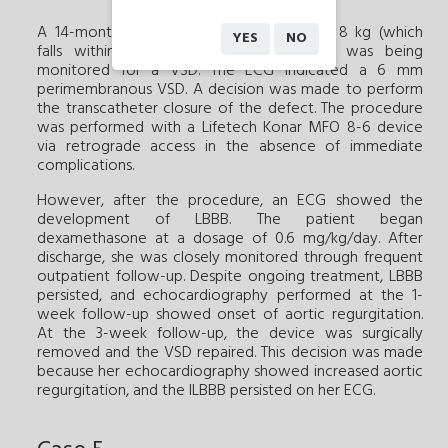
A 14-month-old female patient, weighing 8 kg (which
YES
NO
rd
th
falls within the 3
to 10
percentile), was being
monitored for a VSD. The ECG indicated a 6 mm
perimembranous VSD. A decision was made to perform
the transcatheter closure of the defect. The procedure
was performed with a Lifetech Konar MFO 8-6 device
via retrograde access in the absence of immediate
complications.
However, after the procedure, an ECG showed the
development of LBBB. The patient began
dexamethasone at a dosage of 0.6 mg/kg/day. After
discharge, she was closely monitored through frequent
outpatient follow-up. Despite ongoing treatment, LBBB
persisted, and echocardiography performed at the 1-
week follow-up showed onset of aortic regurgitation.
At the 3-week follow-up, the device was surgically
removed and the VSD repaired. This decision was made
because her echocardiography showed increased aortic
regurgitation, and the lLBBB persisted on her ECG.