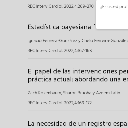
REC Interv Cardiol. 2022;4
:
269-270
¿Es usted prof
Estadística bayesiana frente a fr
Ignacio Ferreira-González
y
Chelo Ferreira-Gonzále
REC Interv Cardiol. 2022;4
:
167-168
El papel de las intervenciones per
práctica actual: abordando una
Zach Rozenbaum
,
Sharon Bruoha
y
Azeem Latib
REC Interv Cardiol. 2022;4
:
169-172
La necesidad de un registro espa