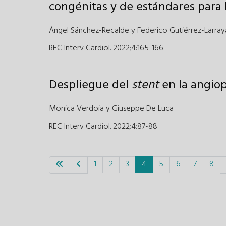
congénitas y de estándares para 
Ángel Sánchez-Recalde
y
Federico Gutiérrez-Larray
REC Interv Cardiol. 2022;4
:
165-166
Despliegue del
stent
en la angiop
Monica Verdoia
y
Giuseppe De Luca
REC Interv Cardiol. 2022;4
:
87-88
1
2
3
4
5
6
7
8