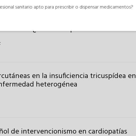
esional sanitario apto para prescribir o dispensar medicamentos?
ecuentista: ¿temor a la pérdida del referen
z
cutáneas en la insuficiencia tricuspídea en
 enfermedad heterogénea
ñol de intervencionismo en cardiopatías