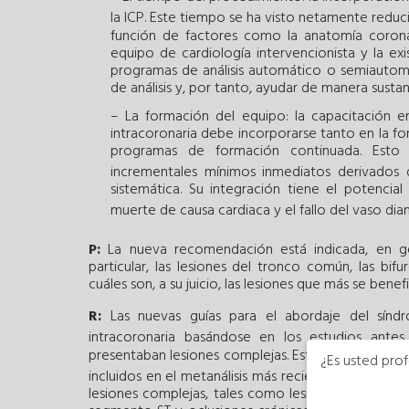
la ICP. Este tiempo se ha visto netamente reduci
función de factores como la anatomía coronari
equipo de cardiología intervencionista y la exi
programas de análisis automático o semiautomá
de análisis y, por tanto, ayudar de manera sustan
– La formación del equipo: la capacitación en
intracoronaria debe incorporarse tanto en la fo
programas de formación continuada. Esto 
incrementales mínimos inmediatos derivados 
sistemática. Su integración tiene el potencia
muerte de causa cardiaca y el fallo del vaso dia
P:
La nueva recomendación está indicada, en gen
particular, las lesiones del tronco común, las bif
cuáles son, a su juicio, las lesiones que más se bene
R:
Las nuevas guías para el abordaje del sínd
intracoronaria basándose en los estudios ante
presentaban lesiones complejas. Esto representa a
¿Es usted prof
5
incluidos en el metanálisis más reciente
; sin emba
lesiones complejas, tales como lesiones largas, af