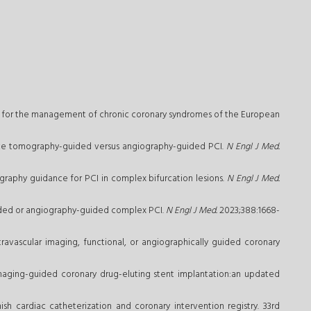
ines for the management of chronic coronary syndromes of the European
ence tomography-guided versus angiography-guided PCI.
N Engl J Med.
raphy guidance for PCI in complex bifurcation lesions.
N Engl J Med.
guided or angiography-guided complex PCI.
N Engl J Med.
2023;388:1668-
ravascular imaging, functional, or angiographically guided coronary
 imaging-guided coronary drug-eluting stent implantation:an updated
ish cardiac catheterization and coronary intervention registry. 33rd