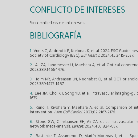
CONFLICTO DE INTERESES
Sin conflictos de intereses.
BIBLIOGRAFÍA
1
. Vrints C, Andreotti F, Koskinas K, et al. 2024 ESC Guidel
Society of Cardiology (ESC).
Eur Heart J.
2024;45:3415-3537.
2
. Ali ZA, Landmesser U, Maehara A, et al. Optical coher
2023;389:1466-1476.
3
. Holm NR, Andreasen LN, Neghabat O, et al. OCT or angiog
2023;389:1477-1487.
4
. Lee JM, Choi KH, Song YB, et al. Intravascular imaging-
1679.
5
. Kuno T, Kiyohara Y, Maehara A, et al. Comparison of int
intervention.
J Am Coll Cardiol.
2023;82:2167-2176.
6
. Stone GW, Christiansen EH, Ali ZA, et al. Intravascular
network meta-analysis.
Lancet
. 2024;403:824-837.
7
. Bastante T, Arzamendi D, Martín-Moreiras J, et al. Span