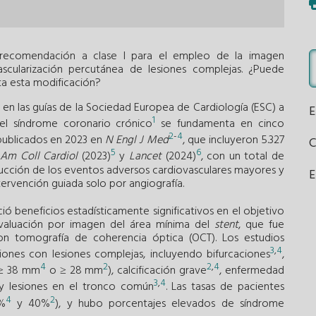
 recomendación a clase I para el empleo de la imagen
ascularización percutánea de lesiones complejas. ¿Puede
a esta modificación?
n las guías de la Sociedad Europea de Cardiología (ESC) a
1
el síndrome coronario crónico
se fundamenta en cinco
2
-
4
s publicados en 2023 en
N Engl J Med
, que incluyeron 5.327
5
6
 Am Coll Cardiol
(2023)
y
Lancet
(2024)
, con un total de
ducción de los eventos adversos cardiovasculares mayores y
E
tervención guiada solo por angiografía.
ó beneficios estadísticamente significativos en el objetivo
 evaluación por imagen del área mínima del
stent
, que fue
on tomografía de coherencia óptica (OCT). Los estudios
3
,
4
iones con lesiones complejas, incluyendo bifurcaciones
,
4
2
2
,
4
(≥ 38 mm
o ≥ 28 mm
), calcificación grave
, enfermedad
3
,
4
 lesiones en el tronco común
. Las tasas de pacientes
4
2
%
y 40%
), y hubo porcentajes elevados de síndrome