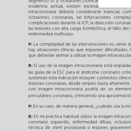
segmento ST y oclusiones crónicas totales, ademá
evidencia actual, existen escenarios —más qu
intracoronaria debería considerarse esencial, co
oclusiones coronarias, las bifurcaciones complej
complicaciones durante la ICP, la disección coronari
las lesiones con alta carga trombótica, el fallo de
enfermedad multivaso.
P:
La complejidad de las intervenciones no viene 
hay situaciones clínicas que imponen dificultades. A
que deberían animar a utilizar la imagen intravascul
R:
El uso de la imagen intracoronaria está respald
las guías de la ESC para el síndrome coronario crón
sustentan esta indicación incluyen contextos clíni
lesiones coronarias, desde simples hasta altamente 
con imagen intracoronaria podría ser un element
percutáneo coronario, ofreciendo una aproximación
P:
En su caso, de manera general, ¿cuándo usa la im
R:
En mi práctica habitual utilizo la imagen intrac
coronario izquierdo, enfermedad difusa, oclusio
técnica de
stent
provisional o lesiones gravement