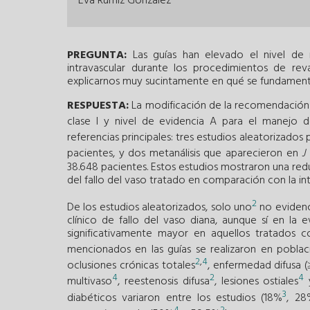
Eva Rumiz González
PREGUNTA:
Las guías han elevado el nivel de
intravascular durante los procedimientos de rev
explicarnos muy sucintamente en qué se fundament
RESPUESTA:
La modificación de la recomendación e
clase I y nivel de evidencia A para el manejo d
referencias principales: tres estudios aleatorizado
pacientes, y dos metanálisis que aparecieron en
J
38.648 pacientes. Estos estudios mostraron una re
del fallo del vaso tratado en comparación con la in
2
De los estudios aleatorizados, solo uno
no evidenci
clínico de fallo del vaso diana, aunque sí en la
significativamente mayor en aquellos tratados c
mencionados en las guías se realizaron en poblac
2
,
4
oclusiones crónicas totales
, enfermedad difusa 
4
2
4
multivaso
, reestenosis difusa
, lesiones ostiales
y
3
diabéticos variaron entre los estudios (18%
, 28