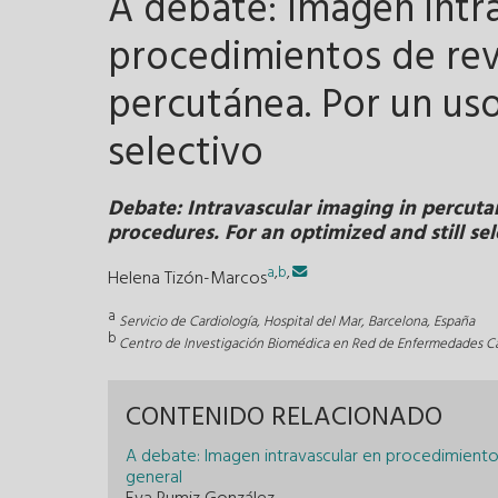
A debate: Imagen intr
procedimientos de rev
percutánea. Por un us
selectivo
Debate: Intravascular imaging in percuta
procedures. For an optimized and still se
a
,
b
,
Helena Tizón-Marcos
a
Servicio de Cardiología, Hospital del Mar, Barcelona, España
b
Centro de Investigación Biomédica en Red de Enfermedades Ca
CONTENIDO RELACIONADO
A debate: Imagen intravascular en procedimiento
general