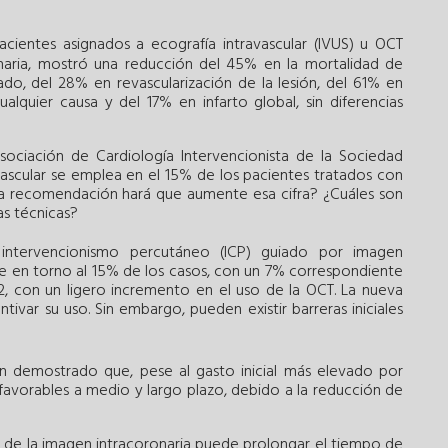
acientes asignados a ecografía intravascular (IVUS) u OCT
onaria, mostró una reducción del 45% en la mortalidad de
ado, del 28% en revascularización de la lesión, del 61% en
alquier causa y del 17% en infarto global, sin diferencias
ociación de Cardiología Intervencionista de la Sociedad
vascular se emplea en el 15% de los pacientes tratados con
va recomendación hará que aumente esa cifra? ¿Cuáles son
as técnicas?
 intervencionismo percutáneo (ICP) guiado por imagen
le en torno al 15% de los casos, con un 7% correspondiente
22, con un ligero incremento en el uso de la OCT. La nueva
ivar su uso. Sin embargo, pueden existir barreras iniciales
han demostrado que, pese al gasto inicial más elevado por
avorables a medio y largo plazo, debido a la reducción de
n de la imagen intracoronaria puede prolongar el tiempo de