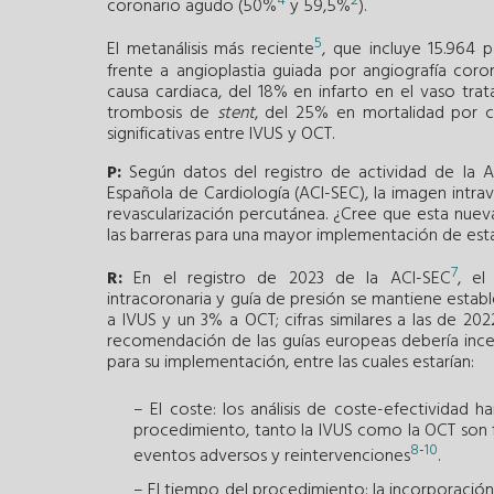
4
2
coronario agudo (50%
y 59,5%
).
5
El metanálisis más reciente
, que incluye 15.964 p
frente a angioplastia guiada por angiografía cor
causa cardiaca, del 18% en infarto en el vaso trat
trombosis de
stent
, del 25% en mortalidad por cu
significativas entre IVUS y OCT.
P:
Según datos del registro de actividad de la As
Española de Cardiología (ACI-SEC), la imagen intra
revascularización percutánea. ¿Cree que esta nue
las barreras para una mayor implementación de est
7
R:
En el registro de 2023 de la ACI-SEC
, el
intracoronaria y guía de presión se mantiene estab
a IVUS y un 3% a OCT; cifras similares a las de 20
recomendación de las guías europeas debería incent
para su implementación, entre las cuales estarían:
– El coste: los análisis de coste-efectividad 
procedimiento, tanto la IVUS como la OCT son f
8
-
10
eventos adversos y reintervenciones
.
– El tiempo del procedimiento: la incorporació