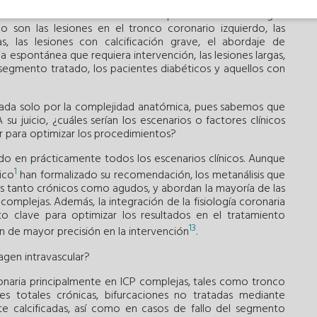
s de pacientes con lesiones de menor complejidad. Con la
e lesiones individuales— en los que el uso de imagen
mo son las lesiones en el tronco coronario izquierdo, las
as, las lesiones con calcificación grave, el abordaje de
a espontánea que requiera intervención, las lesiones largas,
l segmento tratado, los pacientes diabéticos y aquellos con
dada solo por la complejidad anatómica, pues sabemos que
 su juicio, ¿cuáles serían los escenarios o factores clínicos
ar para optimizar los procedimientos?
ado en prácticamente todos los escenarios clínicos. Aunque
1
ico
han formalizado su recomendación, los metanálisis que
cos tanto crónicos como agudos, y abordan la mayoría de las
complejas. Además, la integración de la fisiología coronaria
o clave para optimizar los resultados en el tratamiento
13
 de mayor precisión en la intervención
.
agen intravascular?
oronaria principalmente en ICP complejas, tales como tronco
nes totales crónicas, bifurcaciones no tratadas mediante
e calcificadas, así como en casos de fallo del segmento