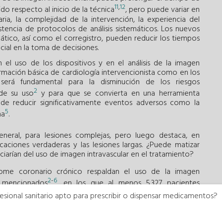
11
,
12
do respecto al inicio de la técnica
, pero puede variar en
a, la complejidad de la intervención, la experiencia del
stencia de protocolos de análisis sistemáticos. Los nuevos
tico, así como el corregistro, pueden reducir los tiempos
cial en la toma de decisiones.
 el uso de los dispositivos y en el análisis de la imagen
rmación básica de cardiología intervencionista como en los
será fundamental para la disminución de los riesgos
2
de su uso
y para que se convierta en una herramienta
l de reducir significativamente eventos adversos como la
5
na
.
eral, para lesiones complejas, pero luego destaca, en
urcaciones verdaderas y las lesiones largas. ¿Puede matizar
ficiarían del uso de imagen intravascular en el tratamiento?
rome coronario crónico respaldan el uso de la imagen
2
-
6
s mencionados
, en los que al menos 5.327 pacientes
proximadamente un tercio del total de los 15.964 pacientes
esional sanitario apto para prescribir o dispensar medicamentos?
rgo, este incluyó también otros estudios con pacientes con
ectación del tronco común, infartos con y sin elevación del