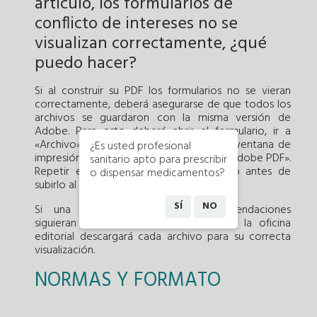
artículo, los formularios de
conflicto de intereses no se
visualizan correctamente, ¿qué
puedo hacer?
Si al construir su PDF los formularios no se vieran
correctamente, deberá asegurarse de que todos los
archivos se guardaron con la misma versión de
Adobe. Para esto deberá abrir el formulario, ir a
«Archivo», seleccionar «Imprimir» y en la ventana de
¿Es usted profesional
impresión seleccionar como impresora «Adobe PDF».
sanitario apto para prescribir
Repetir el proceso con cada formulario antes de
o dispensar medicamentos?
subirlo al sistema.
SÍ
NO
Si una vez realizadas estas recomendaciones
siguieran sin visualizarse correctamente, la oficina
editorial descargará cada archivo para su correcta
visualización.
NORMAS Y FORMATO