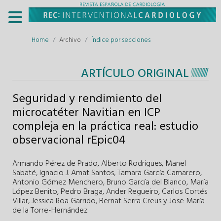
Home
Archivo
Índice por secciones
ARTÍCULO ORIGINAL
Seguridad y rendimiento del
microcatéter Navitian en ICP
compleja en la práctica real: estudio
observacional rEpic04
Armando Pérez de Prado
,
Alberto Rodrigues
,
Manel
Sabaté
,
Ignacio J. Amat Santos
,
Tamara García Camarero
,
Antonio Gómez Menchero
,
Bruno García del Blanco
,
María
López Benito
,
Pedro Braga
,
Ander Regueiro
,
Carlos Cortés
Villar
,
Jessica Roa Garrido
,
Bernat Serra Creus
y
Jose María
de la Torre-Hernández