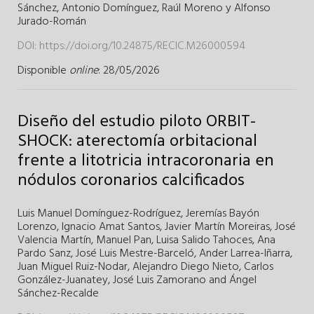
Sánchez
,
Antonio Domínguez
,
Raúl Moreno
y
Alfonso
Jurado-Román
DOI:
https://doi.org/10.24875/RECIC.M26000594
Disponible
online
: 28/05/2026
Diseño del estudio piloto ORBIT-
SHOCK: aterectomía orbitacional
frente a litotricia intracoronaria en
nódulos coronarios calcificados
Luis Manuel Domínguez-Rodríguez
,
Jeremías Bayón
Lorenzo
,
Ignacio Amat Santos
,
Javier Martín Moreiras
,
José
Valencia Martín
,
Manuel Pan
,
Luisa Salido Tahoces
,
Ana
Pardo Sanz
,
José Luis Mestre-Barceló
,
Ander Larrea-Iñarra
,
Juan Miguel Ruiz-Nodar
,
Alejandro Diego Nieto
,
Carlos
González-Juanatey
,
José Luis Zamorano
and
Ángel
Sánchez-Recalde