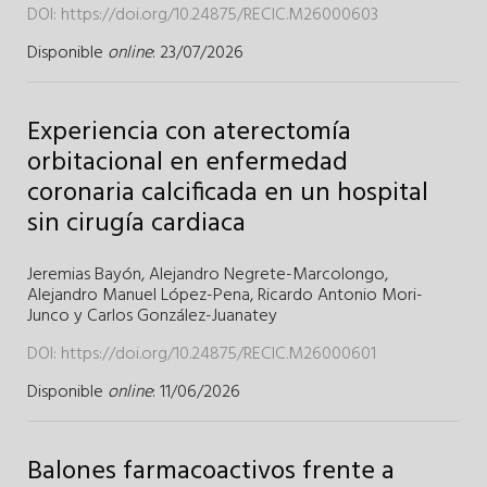
DOI:
https://doi.org/10.24875/RECIC.M26000603
Disponible
online
: 23/07/2026
Experiencia con aterectomía
orbitacional en enfermedad
coronaria calcificada en un hospital
sin cirugía cardiaca
Jeremias Bayón,
Alejandro Negrete-Marcolongo,
Alejandro Manuel López-Pena,
Ricardo Antonio Mori-
Junco y
Carlos González-Juanatey
DOI:
https://doi.org/10.24875/RECIC.M26000601
Disponible
online
: 11/06/2026
Balones farmacoactivos frente a