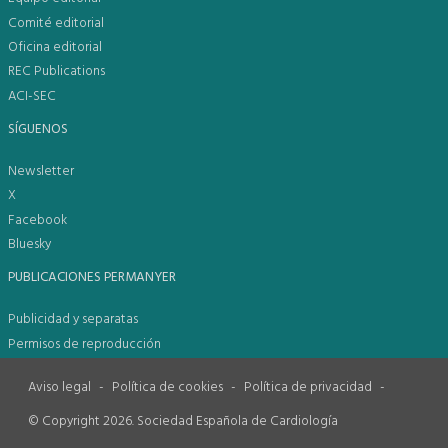
Comité editorial
Oficina editorial
REC Publications
ACI-SEC
SÍGUENOS
Newsletter
X
Facebook
Bluesky
PUBLICACIONES PERMANYER
Publicidad y separatas
Permisos de reproducción
Aviso legal
-
Política de cookies
-
Política de privacidad
-
© Copyright 2026. Sociedad Española de Cardiología