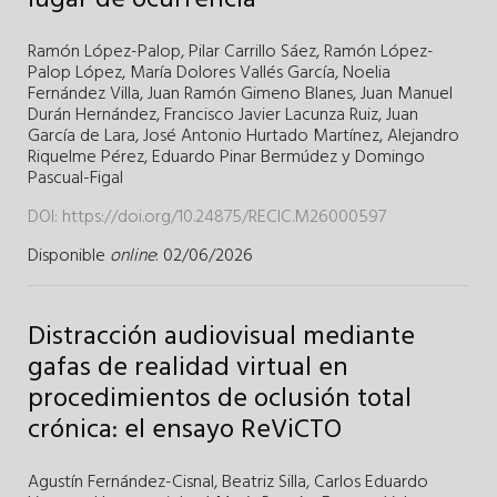
Ramón López-Palop
,
Pilar Carrillo Sáez
,
Ramón López-
Palop López
,
María Dolores Vallés García
,
Noelia
Fernández Villa
,
Juan Ramón Gimeno Blanes
,
Juan Manuel
Durán Hernández
,
Francisco Javier Lacunza Ruiz
,
Juan
García de Lara
,
José Antonio Hurtado Martínez
,
Alejandro
Riquelme Pérez
,
Eduardo Pinar Bermúdez
y
Domingo
Pascual-Figal
DOI:
https://doi.org/10.24875/RECIC.M26000597
Disponible
online
: 02/06/2026
Distracción audiovisual mediante
gafas de realidad virtual en
procedimientos de oclusión total
crónica: el ensayo ReViCTO
Agustín Fernández-Cisnal
,
Beatriz Silla
,
Carlos Eduardo