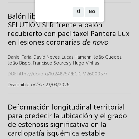
SÍ
NO
Balón liberador de sirolimus
SELUTION SLR frente a balón
recubierto con paclitaxel Pantera Lux
en lesiones coronarias
de novo
Daniel Faria
,
David Neves
,
Lucas Hamann
,
João Guedes
,
João Bispo
,
Francisco Soares
y
Hugo Vinhas
DOI:
https://doi.org/10.24875/RECIC.M26000577
Disponible
online
: 23/03/2026
Deformación longitudinal territorial
para predecir la ubicación y el grado
de estenosis significativa en la
cardiopatía isquémica estable