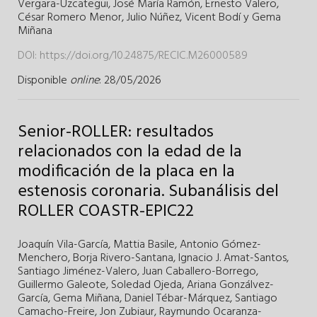
Vergara-Uzcategui
,
José María Ramón
,
Ernesto Valero
,
César Romero Menor
,
Julio Núñez
,
Vicent Bodí
y
Gema
Miñana
DOI:
https://doi.org/10.24875/RECIC.M26000589
Disponible
online
: 28/05/2026
Senior-ROLLER: resultados
relacionados con la edad de la
modificación de la placa en la
estenosis coronaria. Subanálisis del
ROLLER COASTR-EPIC22
Joaquín Vila-García
,
Mattia Basile
,
Antonio Gómez-
Menchero
,
Borja Rivero-Santana
,
Ignacio J. Amat-Santos
,
Santiago Jiménez-Valero
,
Juan Caballero-Borrego
,
Guillermo Galeote
,
Soledad Ojeda
,
Ariana Gonzálvez-
García
,
Gema Miñana
,
Daniel Tébar-Márquez
,
Santiago
Camacho-Freire
,
Jon Zubiaur
,
Raymundo Ocaranza-