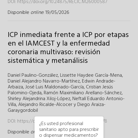
DOI:
https://doi.org/10.24875/RECIC.M26000587
Disponible
online
: 19/05/2026
ICP inmediata frente a ICP por etapas
en el IAMCEST y la enfermedad
coronaria multivaso: revisión
sistemática y metanálisis
Daniel Paulino-González
,
Lissette Haydee García-Mena
,
Daniel Alejandro Navarro-Martínez
,
Edwin Andrade-
Arbaiza
,
José Luis Maldonado-García
,
Cristian Jesús
Palomino-Ojeda
,
Ramón Maximiliano Arellano-Sánchez
,
Shirley Alejandrina Xiloj-López
,
Neftalí Eduardo Antonio-
Villa
,
Alejandro Ricalde-Alcocer
y
Diego Araiza-
Garaygordobil
DOI:
https://doi.org/10.24875/RECIC.M26000578
¿Es usted profesional
sanitario apto para prescribir
Disponible
online
: 17/04/2026
o dispensar medicamentos?