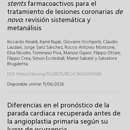
stents
farmacoactivos para el
tratamiento de lesiones coronarias
de
novo
: revisión sistemática y
metanálisis
Riccardo Rinaldi
,
Kamil Bujak
,
Giovanni Occhipinti
,
Claudio
Laudani
,
Jorge Sanz Sánchez
,
Rocco Antonio Montone
,
Elisa Nicolini
,
Tommaso Piva
,
Mariusz Gąsior
,
Filippo Ottani
,
Filippo Crea
,
Simon Eccleshall
,
Manel Sabaté
y
Salvatore
Brugaletta
DOI:
https://doi.org/10.24875/RECIC.M26000588
Disponible
online
: 11/06/2026
Diferencias en el pronóstico de la
parada cardiaca recuperada antes de
la angioplastia primaria según su
lugar de ocurrencia