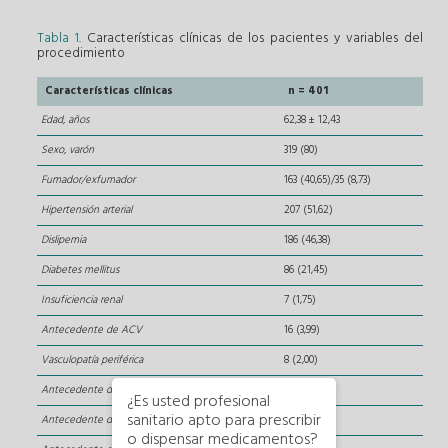
Tabla 1
. Características clínicas de los pacientes y variables del
procedimiento
Características clínicas
n = 401
Edad, años
62,38 ± 12,43
Sexo, varón
319 (80)
Fumador/exfumador
163 (40,65)/35 (8,73)
Hipertensión arterial
207 (51,62)
Dislipemia
186 (46,38)
Diabetes mellitus
86 (21,45)
Insuficiencia renal
7 (1,75)
Antecedente de ACV
16 (3,99)
Vasculopatía periférica
8 (2,00)
Antecedente de IAM
48 (11,97)
¿Es usted profesional
sanitario apto para prescribir
Antecedente de ICP
50 (12,47)
o dispensar medicamentos?