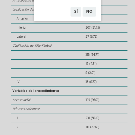
Antecedente de CABG
5 (1,25)
Localización del infarto
SÍ
NO
Anterior
166 (41,50)
Inferior
207 (51,75)
Lateral
27 (6,75)
Clasificación de Killip-Kimball
I
338 (84,71)
II
18 (4,51)
III
8 (2,01)
IV
35 (8,77)
Variables del procedimiento
Acceso radial
385 (96,01)
N.º vasos enfermos*
1
233 (58,10)
2
111 (27,68)