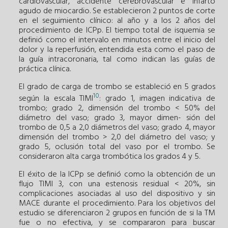
cardiovascular, accidente cerebrovascular e infarto
agudo de miocardio. Se establecieron 2 puntos de corte
en el seguimiento clínico: al año y a los 2 años del
procedimiento de ICPp. El tiempo total de isquemia se
definió como el intervalo en minutos entre el inicio del
dolor y la reperfusión, entendida esta como el paso de
la guía intracoronaria, tal como indican las guías de
práctica clínica.
El grado de carga de trombo se estableció en 5 grados
10
según la escala TIMI
: grado 1, imagen indicativa de
trombo; grado 2, dimensión del trombo < 50% del
diámetro del vaso; grado 3, mayor dimen- sión del
trombo de 0,5 a 2,0 diámetros del vaso; grado 4, mayor
dimensión del trombo > 2,0 del diámetro del vaso; y
grado 5, oclusión total del vaso por el trombo. Se
consideraron alta carga trombótica los grados 4 y 5.
El éxito de la ICPp se definió como la obtención de un
flujo TIMI 3, con una estenosis residual < 20%, sin
complicaciones asociadas al uso del dispositivo y sin
MACE durante el procedimiento. Para los objetivos del
estudio se diferenciaron 2 grupos en función de si la TM
fue o no efectiva, y se compararon para buscar