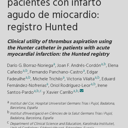
pacientes con infarto
agudo de miocardio:
registro Hunted
Clinical utility of thrombus aspiration using
the Hunter catheter in patients with acute
myocardial infarction: the Hunted registry
a
a
,
b
Darío G. Borraz-Noriega
,
Joan F. Andrés-Cordón
,
Elena
a
,
b
a
Cañedo
,
Fernando Panchano-Castro
,
Edgar
a
,
b
a
a
,
b
Fadeuilhe
,
Michele Trichilo
,
Victoria Vilalta
,
Eduard
a
a
,
b
Fernández-Nofrerias
,
Oriol Rodríguez-Leor
,
Irene
a
,
b
,
c
a
,
b
,
Santos-Pardo
y
Xavier Carrillo
a
Institut del Cor, Hospital Universitari Germans Trias i Pujol, Badalona,
Barcelona, España
b
Institut d’Investigació en Ciències de la Salut Germans Trias i Pujol,
Badalona, Barcelona, España
c
Department of Clinical Science and Education, Karolinska Institutet,