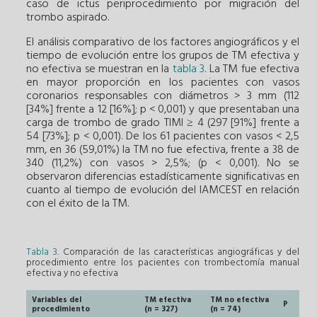
caso de ictus periprocedimiento por migración del
trombo aspirado.
El análisis comparativo de los factores angiográficos y el
tiempo de evolución entre los grupos de TM efectiva y
no efectiva se muestran en la
tabla 3
. La TM fue efectiva
en mayor proporción en los pacientes con vasos
coronarios responsables con diámetros > 3 mm (112
[34%] frente a 12 [16%]; p < 0,001) y que presentaban una
carga de trombo de grado TIMI ≥ 4 (297 [91%] frente a
54 [73%]; p < 0,001). De los 61 pacientes con vasos < 2,5
mm, en 36 (59,01%) la TM no fue efectiva, frente a 38 de
340 (11,2%) con vasos > 2,5%; (p < 0,001). No se
observaron diferencias estadísticamente significativas en
cuanto al tiempo de evolución del IAMCEST en relación
con el éxito de la TM.
Tabla 3
. Comparación de las características angiográficas y del
procedimiento entre los pacientes con trombectomía manual
efectiva y no efectiva
Variables del
TM efectiva
TM no efectiva
P
procedimiento
(n = 327)
(n = 74)