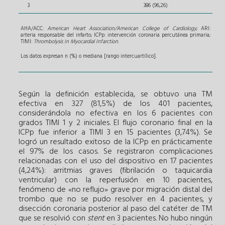
3
386 (96,26)
AHA/ACC:
American Heart Association/American College of Cardiology
; ARI:
arteria responsable del infarto; ICPp: intervención coronaria percutánea primaria;
TIMI:
Thrombolysis In Myocardial Infarction
.
Los datos expresan n (%) o mediana [rango intercuartílico].
Según la definición establecida, se obtuvo una TM
efectiva en 327 (81,5%) de los 401 pacientes,
considerándola no efectiva en los 6 pacientes con
grados TIMI 1 y 2 iniciales. El flujo coronario final en la
ICPp fue inferior a TIMI 3 en 15 pacientes (3,74%). Se
logró un resultado exitoso de la ICPp en prácticamente
el 97% de los casos. Se registraron complicaciones
relacionadas con el uso del dispositivo en 17 pacientes
(4,24%): arritmias graves (fibrilación o taquicardia
ventricular) con la reperfusión en 10 pacientes,
fenómeno de «no reflujo» grave por migración distal del
trombo que no se pudo resolver en 4 pacientes, y
disección coronaria posterior al paso del catéter de TM
que se resolvió con
stent
en 3 pacientes. No hubo ningún