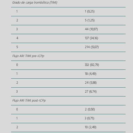
Grado de carga trombótica (TIMI)
1
1 (0,25)
2
5 (1,25)
3
44 (10,97)
4
137 (34,16)
5
214 (53,37)
Flujo ARI TIMI pre-ICPp
0
332 (82,79)
1
18 (4,49)
2
24 (5,98)
3
27 (6,74)
Flujo ARI TIMI post-ICPp
0
2 (0,50)
1
3 (0,75)
2
10 (2,49)