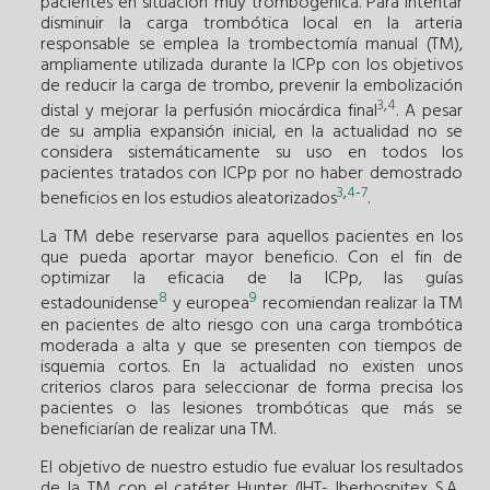
pacientes en situación muy trombogénica. Para intentar
disminuir la carga trombótica local en la arteria
responsable se emplea la trombectomía manual (TM),
ampliamente utilizada durante la ICPp con los objetivos
de reducir la carga de trombo, prevenir la embolización
3
,
4
distal y mejorar la perfusión miocárdica final
. A pesar
de su amplia expansión inicial, en la actualidad no se
considera sistemáticamente su uso en todos los
pacientes tratados con ICPp por no haber demostrado
3
,
4
-
7
beneficios en los estudios aleatorizados
.
La TM debe reservarse para aquellos pacientes en los
que pueda aportar mayor beneficio. Con el fin de
optimizar la eficacia de la ICPp, las guías
8
9
estadounidense
y europea
recomiendan realizar la TM
en pacientes de alto riesgo con una carga trombótica
moderada a alta y que se presenten con tiempos de
isquemia cortos. En la actualidad no existen unos
criterios claros para seleccionar de forma precisa los
pacientes o las lesiones trombóticas que más se
beneficiarían de realizar una TM.
El objetivo de nuestro estudio fue evaluar los resultados
de la TM con el catéter Hunter (IHT- Iberhospitex S.A.,