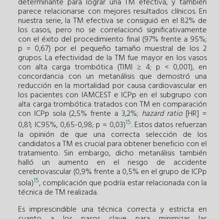
determinante para lograr una TM efectiva, y también
parece relacionarse con mejores resultados clínicos. En
nuestra serie, la TM efectiva se consiguió en el 82% de
los casos, pero no se correlacionó significativamente
con el éxito del procedimiento final (97% frente a 95%;
p = 0,67) por el pequeño tamaño muestral de los 2
grupos. La efectividad de la TM fue mayor en los vasos
con alta carga trombótica (TIMI ≥ 4; p < 0,001), en
concordancia con un metanálisis que demostró una
reducción en la mortalidad por causa cardiovascular en
los pacientes con IAMCEST e ICPp en el subgrupo con
alta carga trombótica tratados con TM en comparación
con ICPp sola (2,5% frente a 3,2%;
hazard ratio
[HR] =
15
0,81; IC95%, 0,65-0,98; p = 0,03)
. Estos datos refuerzan
la opinión de que una correcta selección de los
candidatos a TM es crucial para obtener beneficio con el
tratamiento. Sin embargo, dicho metanálisis también
halló un aumento en el riesgo de accidente
cerebrovascular (0,9% frente a 0,5% en el grupo de ICPp
15
sola)
, complicación que podría estar relacionada con la
técnica de TM realizada.
Es imprescindible una técnica correcta y estricta en
cuanto a los pasos clave para minimizar las