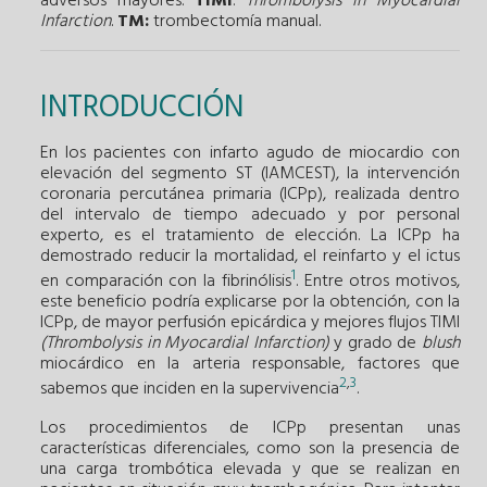
adversos mayores.
TIMI
:
Thrombolysis in Myocardial
Infarction
.
TM:
trombectomía manual.
INTRODUCCIÓN
En los pacientes con infarto agudo de miocardio con
elevación del segmento ST (IAMCEST), la intervención
coronaria percutánea primaria (ICPp), realizada dentro
del intervalo de tiempo adecuado y por personal
experto, es el tratamiento de elección. La ICPp ha
demostrado reducir la mortalidad, el reinfarto y el ictus
1
en comparación con la fibrinólisis
. Entre otros motivos,
este beneficio podría explicarse por la obtención, con la
ICPp, de mayor perfusión epicárdica y mejores flujos TIMI
(Thrombolysis in Myocardial Infarction)
y grado de
blush
miocárdico en la arteria responsable, factores que
2
,
3
sabemos que inciden en la supervivencia
.
Los procedimientos de ICPp presentan unas
características diferenciales, como son la presencia de
una carga trombótica elevada y que se realizan en