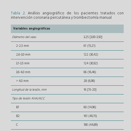
Tabla 2
. Análisis angiográfico de los pacientes tratados con
intervención coronaria percutánea y trombectomía manual
Variables angiográficas
Diámetro del vaso
3,25 [3,00-3,50]
2-2,5 mm
61 (15,21)
2,6-3,0 mm
122 (30,42)
3,1-3,5 mm
124 (30,92)
3,6-4,0 mm
66 (16,46)
> 4,0 mm
28 (6,98)
Longitud de la lesión, mm
16 [15-20]
Tipo de lesión AHA/ACC
B1
60 (14,96)
B2
161 (40,15)
C
180 (44,89)