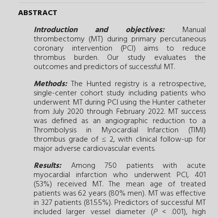
ABSTRACT
Introduction and objectives:
Manual
thrombectomy (MT) during primary percutaneous
coronary intervention (PCI) aims to reduce
thrombus burden. Our study evaluates the
outcomes and predictors of successful MT.
Methods:
The Hunted registry is a retrospective,
single-center cohort study including patients who
underwent MT during PCI using the Hunter catheter
from July 2020 through February 2022. MT success
was defined as an angiographic reduction to a
Thrombolysis in Myocardial Infarction (TIMI)
thrombus grade of ≤ 2, with clinical follow-up for
major adverse cardiovascular events.
Results:
Among 750 patients with acute
myocardial infarction who underwent PCI, 401
(53%) received MT. The mean age of treated
patients was 62 years (80% men). MT was effective
in 327 patients (81.55%). Predictors of successful MT
included larger vessel diameter (
P
< .001), high