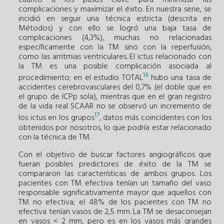
complicaciones y maximizar el éxito. En nuestra serie, se
incidió en seguir una técnica estricta (descrita en
Métodos) y con ello se logró una baja tasa de
complicaciones (4,3%), muchas no relacionadas
específicamente con la TM sino con la reperfusión,
como las arritmias ventriculares. El ictus relacionado con
la TM es una posible complicación asociada al
16
procedimiento; en el estudio TOTAL
hubo una tasa de
accidentes cerebrovasculares del 0,7% (el doble que en
el grupo de ICPp sola), mientras que en el gran registro
de la vida real SCAAR no se observó un incremento de
17
los ictus en los grupos
, datos más coincidentes con los
obtenidos por nosotros, lo que podría estar relacionado
con la técnica de TM.
Con el objetivo de buscar factores angiográficos que
fueran posibles predictores de éxito de la TM se
compararon las características de ambos grupos. Los
pacientes con TM efectiva tenían un tamaño del vaso
responsable significativamente mayor que aquellos con
TM no efectiva; el 48% de los pacientes con TM no
efectiva tenían vasos de 2,5 mm. La TM se desaconsejan
en vasos < 2 mm, pero es en los vasos más grandes