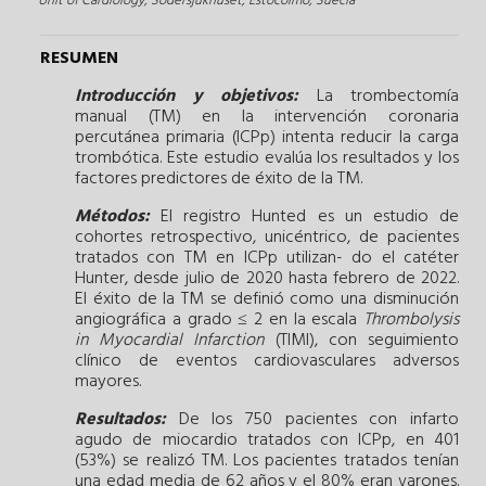
Unit of Cardiology, Södersjukhuset, Estocolmo, Suecia
RESUMEN
Introducción y objetivos:
La trombectomía
manual (TM) en la intervención coronaria
percutánea primaria (ICPp) intenta reducir la carga
trombótica. Este estudio evalúa los resultados y los
factores predictores de éxito de la TM.
Métodos:
El registro Hunted es un estudio de
cohortes retrospectivo, unicéntrico, de pacientes
tratados con TM en ICPp utilizan- do el catéter
Hunter, desde julio de 2020 hasta febrero de 2022.
El éxito de la TM se definió como una disminución
angiográfica a grado ≤ 2 en la escala
Thrombolysis
in Myocardial Infarction
(TIMI), con seguimiento
clínico de eventos cardiovasculares adversos
mayores.
Resultados:
De los 750 pacientes con infarto
agudo de miocardio tratados con ICPp, en 401
(53%) se realizó TM. Los pacientes tratados tenían
una edad media de 62 años y el 80% eran varones.