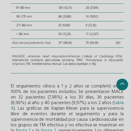
91-180 min
139 (42,51)
28 (37,84)
181-270 min
68 (20,80)
14 (18,92)
271-360 min
33 (10,09)
9 (12,16)
> 360 min
50 (15,29)
17 (22,97)
Éxito del procedimiento final
317 (96,94)
70 (94,59)
0,61
AHA/ACC:
American Heart Association/American College of Cardiology
; ICPp:
intervención coronaria percutánea primaria; TIMI:
Thrombolysis in Myocardial
infarction;
TM: trombectomía manual. Los datos expresan n (%).
El seguimiento clínico a 1 y 2 años se completó en el
100% de los pacientes incluidos. Se presentaron MACE
en 32 pacientes (7,98%) a los 30 días, 36 pacientes
(8,98%) al año y 40 pacientes (9,97%) a los 2 años (
tabla
4
). Las gráficas de Kaplan-Meier para la supervivencia
libre de eventos durante el seguimiento y para la
supervivencia de mortalidad por causa cardiovascular en
los grupos de TM efectiva y no efectiva se muestran en
la
figura 1
y la
figura 2
, respectivamente. Los diferentes