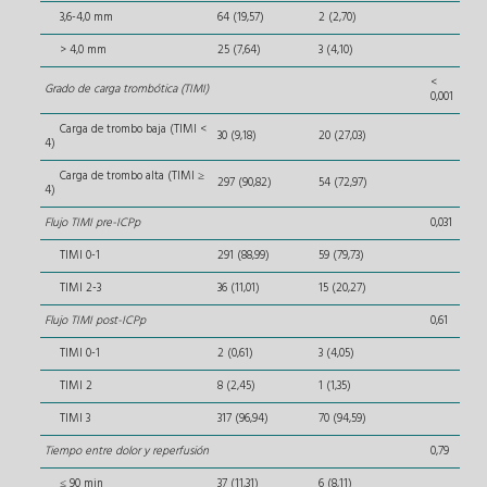
3,6-4,0 mm
64 (19,57)
2 (2,70)
> 4,0 mm
25 (7,64)
3 (4,10)
<
Grado de carga trombótica (TIMI)
0,001
Carga de trombo baja (TIMI <
30 (9,18)
20 (27,03)
4)
Carga de trombo alta (TIMI ≥
297 (90,82)
54 (72,97)
4)
Flujo TIMI pre-ICPp
0,031
TIMI 0-1
291 (88,99)
59 (79,73)
TIMI 2-3
36 (11,01)
15 (20,27)
Flujo TIMI post-ICPp
0,61
TIMI 0-1
2 (0,61)
3 (4,05)
TIMI 2
8 (2,45)
1 (1,35)
TIMI 3
317 (96,94)
70 (94,59)
Tiempo entre dolor y reperfusión
0,79
≤ 90 min
37 (11,31)
6 (8,11)