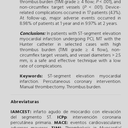
thrombus burden (TIMI grade ≥ 4 flow;
P
< .001), and
non-circumflex target vessels (
P
< .001). Device-
related complications occurred in 17 patients (4.3%).
At follow-up, major adverse events occurred in
8.98% of patients at 1 year and in 9.97% at 2 years.
Conclusions:
In patients with ST-segment elevation
myocardial infarction undergoing PCI, MT with the
Hunter catheter in selected cases with high
thrombus burden (TIMI grade ≥ 4 flow), non-
circumflex target vessels, and vessel diameters > 2.5
mm, is a safe and effective technique with a low
rate of complications.
Keywords:
ST-segment elevation myocardial
infarction.
Percutaneous coronary intervention.
Manual thrombectomy.
Thrombus burden.
Abreviaturas
IAMCEST:
infarto agudo de miocardio con elevación
del segmento ST.
ICPp
: intervención coronaria
percutánea primaria.
MACE:
eventos cardiovasculares