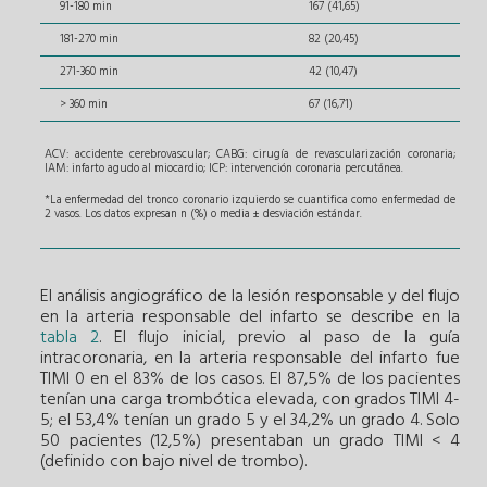
91-180 min
167 (41,65)
181-270 min
82 (20,45)
271-360 min
42 (10,47)
> 360 min
67 (16,71)
ACV: accidente cerebrovascular; CABG: cirugía de revascularización coronaria;
IAM: infarto agudo al miocardio; ICP: intervención coronaria percutánea.
*La enfermedad del tronco coronario izquierdo se cuantifica como enfermedad de
2 vasos. Los datos expresan n (%) o media ± desviación estándar.
El análisis angiográfico de la lesión responsable y del flujo
en la arteria responsable del infarto se describe en la
tabla 2
. El flujo inicial, previo al paso de la guía
intracoronaria, en la arteria responsable del infarto fue
TIMI 0 en el 83% de los casos. El 87,5% de los pacientes
tenían una carga trombótica elevada, con grados TIMI 4-
5; el 53,4% tenían un grado 5 y el 34,2% un grado 4. Solo
50 pacientes (12,5%) presentaban un grado TIMI < 4
(definido con bajo nivel de trombo).