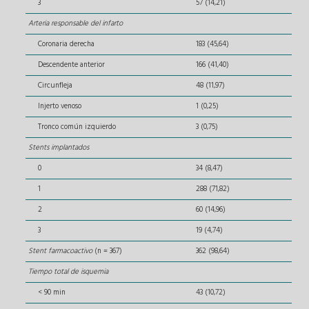
3
57 (14,21)
Arteria responsable del infarto
Coronaria derecha
183 (45,64)
Descendente anterior
166 (41,40)
Circunfleja
48 (11,97)
Injerto venoso
1 (0,25)
Tronco común izquierdo
3 (0,75)
Stents implantados
0
34 (8,47)
1
288 (71,82)
2
60 (14,96)
3
19 (4,74)
Stent farmacoactivo
(n = 367)
362 (98,64)
Tiempo total de isquemia
< 90 min
43 (10,72)