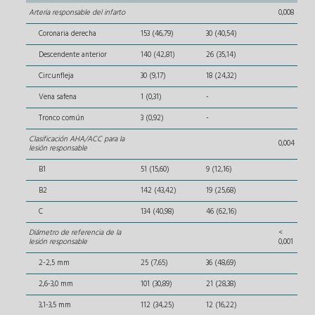
Arteria responsable del infarto
0,008
Coronaria derecha
153 (46,79)
30 (40,54)
Descendente anterior
140 (42,81)
26 (35,14)
Circunfleja
30 (9,17)
18 (24,32)
Vena safena
1 (0,31)
-
Tronco común
3 (0,92)
-
Clasificación AHA/ACC para la
0,004
lesión responsable
B1
51 (15,60)
9 (12,16)
B2
142 (43,42)
19 (25,68)
C
134 (40,98)
46 (62,16)
Diámetro de referencia de la
<
lesión responsable
0,001
2-2,5 mm
25 (7,65)
36 (48,69)
2,6-3,0 mm
101 (30,89)
21 (28,38)
3,1-3,5 mm
112 (34,25)
12 (16,22)