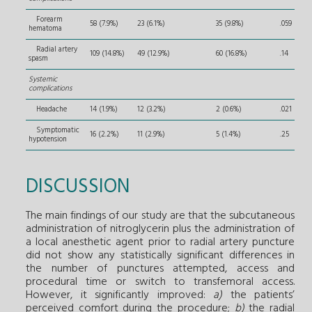
Forearm
58 (7.9%)
23 (6.1%)
35 (9.8%)
.059
hematoma
Radial artery
109 (14.8%)
49 (12.9%)
60 (16.8%)
.14
spasm
Systemic
complications
Headache
14 (1.9%)
12 (3.2%)
2 (0.6%)
.021
Symptomatic
16 (2.2%)
11 (2.9%)
5 (1.4%)
.25
hypotension
DISCUSSION
The main findings of our study are that the subcutaneous
administration of nitroglycerin plus the administration of
a local anesthetic agent prior to radial artery puncture
did not show any statistically significant differences in
the number of punctures attempted, access and
procedural time or switch to transfemoral access.
However, it significantly improved:
a)
the patients’
perceived comfort during the procedure;
b)
the radial