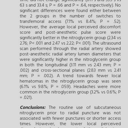
63 s and 33.4 s; P = .66 and P = .64, respectively). No
significant differences were found either between
the 2 groups in the number of switches to
transfemoral access (7.1% vs 8.4%; P = .52).
However, the average local perceived discomfort
score and post-anesthetic pulse score were
significantly better in the nitroglycerin group (2.34 vs
2.76; P< .001 and 2.47 vs 2.22; P< .001). The ultrasound
scan performed through the radial artery showed
post-anesthetic radial artery lumen diameters that
were significantly higher in the nitroglycerin group
in both the longitudinal (3.11 mm vs 2.43 mm; P =
.002) and cross-sectional planes (2.83 mm vs 2.41
mm; P = .002). A trend towards fewer local
hematomas in the nitroglycerin group was seen
(6.1% vs 9.8%; P = .059). Headaches were more
common in the nitroglycerin group (3.2% vs 0.6%; P
= .021).
Conclusions:
The routine use of subcutaneous
nitroglycerin prior to radial puncture was not
associated with fewer punctures or shorter access
times. However, the lower local perceived