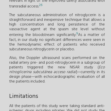
relevant in light of the improved safety associated with
26
transradial access.
The subcutaneous administration of nitroglycerin is a
straightforward and inexpensive technique that allows a
high concentration and long persistence of the
vasoactive agent at the spasm site level without
9
entering the bloodstream significantly.
As a matter of
fact, in our study no significant differences were seen in
the hemodynamic effect of patients who received
subcutaneous nitroglycerin or placebo.
Also, the Doppler ultrasound scans performed on the
radial artery pre- and post-nitroglycerin in a subgroup of
patients triggered the new NISAR study (
Eco
nitroglicerina subcutánea acceso radial
)—currently in its
design phase—with echocardiographic evaluation of all
the patients included.
Limitations
All the patients of this study were taking standard anti-
ischemic drugs including nitrates. We did not study the