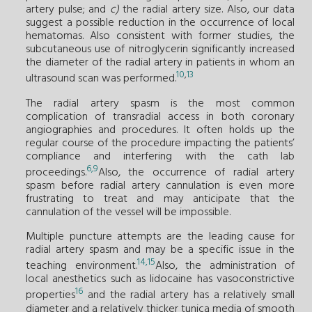
artery pulse; and
c)
the radial artery size. Also, our data
suggest a possible reduction in the occurrence of local
hematomas. Also consistent with former studies, the
subcutaneous use of nitroglycerin significantly increased
the diameter of the radial artery in patients in whom an
10
,
13
ultrasound scan was performed.
The radial artery spasm is the most common
complication of transradial access in both coronary
angiographies and procedures. It often holds up the
regular course of the procedure impacting the patients’
compliance and interfering with the cath lab
6
,
9
proceedings.
Also, the occurrence of radial artery
spasm before radial artery cannulation is even more
frustrating to treat and may anticipate that the
cannulation of the vessel will be impossible.
Multiple puncture attempts are the leading cause for
radial artery spasm and may be a specific issue in the
14
,
15
teaching environment.
Also, the administration of
local anesthetics such as lidocaine has vasoconstrictive
16
properties
and the radial artery has a relatively small
diameter and a relatively thicker tunica media of smooth