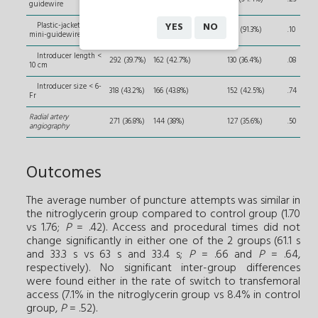
guidewire
YES
NO
Plastic-jacketed
684 (92.9%)
358 (94.4%)
326 (91.3%)
.10
mini-guidewire
Introducer length <
292 (39.7%)
162 (42.7%)
130 (36.4%)
.08
10 cm
Introducer size < 6-
318 (43.2%)
166 (43.8%)
152 (42.5%)
.74
Fr
Radial artery
271 (36.8%)
144 (38%)
127 (35.6%)
.50
angiography
Outcomes
The average number of puncture attempts was similar in
the nitroglycerin group compared to control group (1.70
vs 1.76;
P
= .42). Access and procedural times did not
change significantly in either one of the 2 groups (61.1 s
and 33.3 s vs 63 s and 33.4 s;
P
= .66 and
P
= .64,
respectively). No significant inter-group differences
were found either in the rate of switch to transfemoral
access (7.1% in the nitroglycerin group vs 8.4% in control
group,
P
= .52).