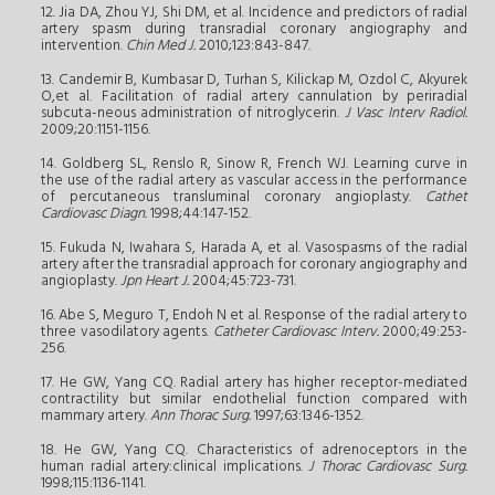
12. Jia DA, Zhou YJ, Shi DM, et al. Incidence and predictors of radial
artery spasm during transradial coronary angiography and
intervention.
Chin Med J.
2010;123:843-847.
13. Candemir B, Kumbasar D, Turhan S, Kilickap M, Ozdol C, Akyurek
O,et al. Facilitation of radial artery cannulation by periradial
subcuta-neous administration of nitroglycerin.
J Vasc Interv Radiol.
2009;20:1151-1156.
14. Goldberg SL, Renslo R, Sinow R, French WJ. Learning curve in
the use of the radial artery as vascular access in the performance
of percutaneous transluminal coronary angioplasty.
Cathet
Cardiovasc Diagn.
1998;44:147-152.
15. Fukuda N, Iwahara S, Harada A, et al. Vasospasms of the radial
artery after the transradial approach for coronary angiography and
angioplasty.
Jpn Heart J.
2004;45:723-731.
16. Abe S, Meguro T, Endoh N et al. Response of the radial artery to
three vasodilatory agents.
Catheter Cardiovasc Interv.
2000;49:253-
256.
17. He GW, Yang CQ. Radial artery has higher receptor-mediated
contractility but similar endothelial function compared with
mammary artery.
Ann Thorac Surg.
1997;63:1346-1352.
18. He GW, Yang CQ. Characteristics of adrenoceptors in the
human radial artery:clinical implications.
J Thorac Cardiovasc Surg.
1998;115:1136-1141.