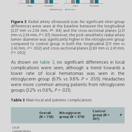
Figure 3
. Radial artery ultrasound scan. No significant inter-group
differences were seen at the baseline between the longitudinal
(2.37 mm vs 2.34 mm;
P
= .84) and the cross-sectional planes (2.31
mm vs 2.34 mm;
P
= .97). However, the post-anesthetic radial artery
lumen diameter was significantly higher in the nitroglycerin group
compared to control group in both the longitudinal (3.11 mm vs
2.43 mm;
P
= .002) and cross-sectional planes (2.83 mm vs 2.41 mm;
P
= .002).
As shown on
table 3
, no significant differences in local
complications were seen, although a trend towards a
lower rate of local hematomas was seen in the
nitroglycerin group (6.1% vs 9.8%
P
= .059). Headaches
were more common among patients from nitroglycerin
groups (3.2% vs 0.6%,
P
= .021).
Table 3
. Main local and systemic complications
Control
Overall
Nitroglycerin
group (N =
P
(N = 736)
group (N = 379)
357)
Local
complications