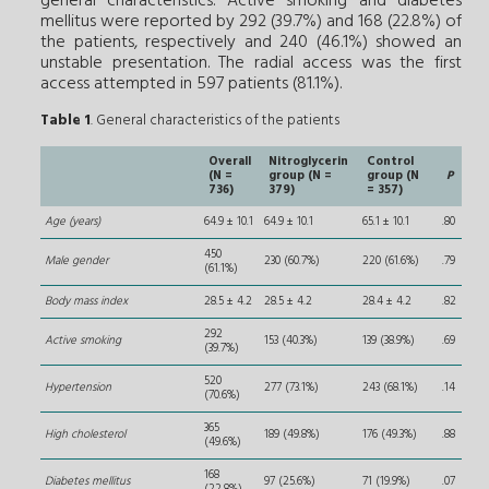
general characteristics. Active smoking and diabetes
mellitus were reported by 292 (39.7%) and 168 (22.8%) of
the patients, respectively and 240 (46.1%) showed an
unstable presentation. The radial access was the first
access attempted in 597 patients (81.1%).
Table 1
. General characteristics of the patients
Overall
Nitroglycerin
Control
(N =
group (N =
group (N
P
736)
379)
= 357)
Age (years)
64.9 ± 10.1
64.9 ± 10.1
65.1 ± 10.1
.80
450
Male gender
230 (60.7%)
220 (61.6%)
.79
(61.1%)
Body mass index
28.5 ± 4.2
28.5 ± 4.2
28.4 ± 4.2
.82
292
Active smoking
153 (40.3%)
139 (38.9%)
.69
(39.7%)
520
Hypertension
277 (73.1%)
243 (68.1%)
.14
(70.6%)
365
High cholesterol
189 (49.8%)
176 (49.3%)
.88
(49.6%)
168
Diabetes mellitus
97 (25.6%)
71 (19.9%)
.07