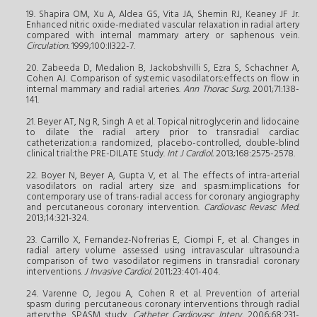
19. Shapira OM, Xu A, Aldea GS, Vita JA, Shemin RJ, Keaney JF Jr.
Enhanced nitric oxide-mediated vascular relaxation in radial artery
compared with internal mammary artery or saphenous vein.
Circulation.
1999;100:II322-7.
20. Zabeeda D, Medalion B, Jackobshvilli S, Ezra S, Schachner A,
Cohen AJ. Comparison of systemic vasodilators:effects on flow in
internal mammary and radial arteries.
Ann Thorac Surg.
2001;71:138-
141.
21. Beyer AT, Ng R, Singh A et al. Topical nitroglycerin and lidocaine
to dilate the radial artery prior to transradial cardiac
catheterization:a randomized, placebo-controlled, double-blind
clinical trial:the PRE-DILATE Study.
Int J Cardiol.
2013;168:2575-2578.
22. Boyer N, Beyer A, Gupta V, et al. The effects of intra-arterial
vasodilators on radial artery size and spasm:implications for
contemporary use of trans-radial access for coronary angiography
and percutaneous coronary intervention.
Cardiovasc Revasc Med.
2013;14:321-324.
23. Carrillo X, Fernandez-Nofrerias E, Ciompi F, et al. Changes in
radial artery volume assessed using intravascular ultrasound:a
comparison of two vasodilator regimens in transradial coronary
interventions.
J Invasive Cardiol.
2011;23:401-404.
24. Varenne O, Jegou A, Cohen R et al. Prevention of arterial
spasm during percutaneous coronary interventions through radial
artery:the SPASM study.
Catheter Cardiovasc Interv.
2006;68:231-