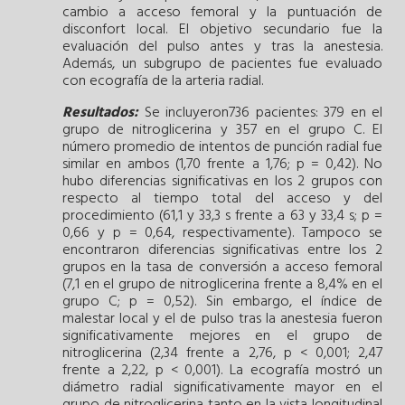
cambio a acceso femoral y la puntuación de
disconfort local. El objetivo secundario fue la
evaluación del pulso antes y tras la anestesia.
Además, un subgrupo de pacientes fue evaluado
con ecografía de la arteria radial.
Resultados:
Se incluyeron736 pacientes: 379 en el
grupo de nitroglicerina y 357 en el grupo C. El
número promedio de intentos de punción radial fue
similar en ambos (1,70 frente a 1,76; p = 0,42). No
hubo diferencias significativas en los 2 grupos con
respecto al tiempo total del acceso y del
procedimiento (61,1 y 33,3 s frente a 63 y 33,4 s; p =
0,66 y p = 0,64, respectivamente). Tampoco se
encontraron diferencias significativas entre los 2
grupos en la tasa de conversión a acceso femoral
(7,1 en el grupo de nitroglicerina frente a 8,4% en el
grupo C; p = 0,52). Sin embargo, el índice de
malestar local y el de pulso tras la anestesia fueron
significativamente mejores en el grupo de
nitroglicerina (2,34 frente a 2,76, p < 0,001; 2,47
frente a 2,22, p < 0,001). La ecografía mostró un
diámetro radial significativamente mayor en el
grupo de nitroglicerina tanto en la vista longitudinal