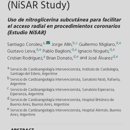
(NiSAR Study)
Uso de nitroglicerina subcutánea para facilitar
el acceso radial en procedimientos coronarios
(Estudio NiSAR)
a
,
.
b
,
c
d
,
e
Santiago Coroleu,
Jorge Allín,
Guillermo Migliaro,
d
,
e
d
,
e
d
,
e
Gustavo Leiva,
Pablo Baglioni,
Ignacio Nogués,
a
d
,
e
d
,
e
Cristian Rodríguez,
Brian Donato,
and
José Álvarez
a
Servicio de Cardioangiología Intervencionista, Instituto de Cardiología,
Santiago del Estero, Argentine
b
Servicio de Cardioangiología Intervencionista, Sanatorio Nosti, Rafaela,
Argentine
c
Servicio de Cardioangiología Intervencionista, Sanatorio Esperanza,
Esperanza, Argentine
d
Servicio de Cardioangiología Intervencionista, Hospital Británico de
Buenos Aires, Buenos Aires, Argentine
e
Servicio de Cardioangiología Intervencionista, Hospital Alemán, Buenos
Aires, Argentine