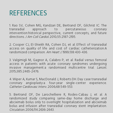
REFERENCES
1. Rao SV, Cohen MG, Kandzari DE, Bertrand OF, Gilchrist IC. The
transradial approach to percutaneous coronary
intervention:historical perspective, current concepts, and future
directions.
J Am Coll Cardiol.
2010;55:2187-2195.
2. Cooper CJ, El-Shiekh RA, Cohen DJ, et al. Effect of transradial
access on quality of life and cost of cardiac catheterization:A
randomized comparison.
Am Heart J.
1999;138:430-436.
3. Valgimigli M, Gagnor A, Calabro P, et al. Radial versus femoral
access in patients with acute coronary syndromes undergoing
invasive management:a randomised multicentre trial.
Lancet.
2015;385:2465-2476.
4. Wiper A, Kumar S, MacDonald J, Roberts DH. Day case transradial
coronary angioplasty:a four-year single-center experience.
Catheter Cardiovasc Interv.
2006;68:549-553.
5. Bertrand OF, De Larochelliere R, Rodes-Cabau J, et al. A
randomized study comparing same-day home discharge and
abciximab bolus only to overnight hospitalization and abciximab
bolus and infusion after transradial coronary stent implantation.
Circulation.
2006;114:2636-2643.