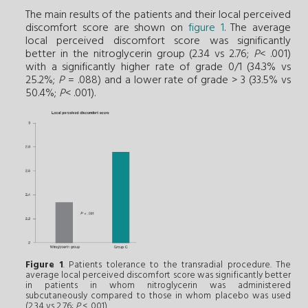
The main results of the patients and their local perceived
discomfort score are shown on
figure 1
. The average
local perceived discomfort score was significantly
better in the nitroglycerin group (2.34 vs 2.76;
P
< .001)
with a significantly higher rate of grade 0/1 (34.3% vs
25.2%;
P
= .088) and a lower rate of grade > 3 (33.5% vs
50.4%;
P
< .001).
Figure 1
. Patients tolerance to the transradial procedure. The
average local perceived discomfort score was significantly better
in patients in whom nitroglycerin was administered
subcutaneously compared to those in whom placebo was used
(2.34 vs 2.76;
P
< .001).