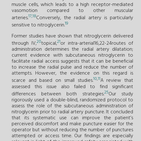
muscle cells, which leads to a high receptor-mediated
vasomotion compared to other muscular
17
,
18
arteries.
Conversely, the radial artery is particularly
19
sensitive to nitroglycerin.
Former studies have shown that nitroglycerin delivered
20
21
through IV,
topical,
or intra-arterial16,22-24routes of
administration determines the radial artery dilatation;
current evidence with subcutaneous nitroglycerin to
facilitate radial access suggests that it can be beneficial
to increase the radial pulse and reduce the number of
attempts. However, the evidence on this regard is
10
,
11
scarce and based on small studies.
A review that
assessed this issue also failed to find significant
25
differences between both strategies.
Our study
rigorously used a double-blind, randomized protocol to
assess the role of the subcutaneous administration of
nitroglycerin prior to radial artery puncture. It concluded
that its systematic use can improve the patient’s
perceived discomfort and make puncture easier for the
operator but without reducing the number of punctures
attempted or access time. Our findings are especially