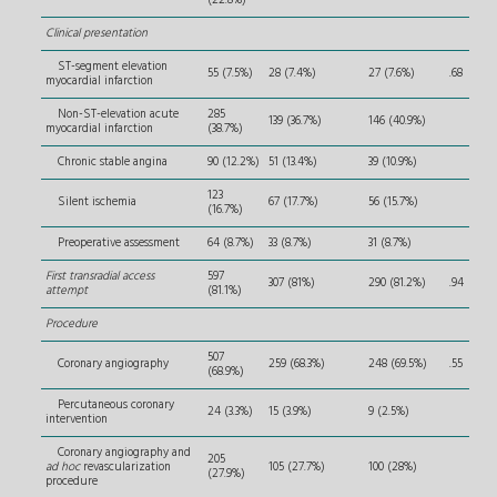
(22.8%)
Clinical presentation
ST-segment elevation
55 (7.5%)
28 (7.4%)
27 (7.6%)
.68
myocardial infarction
Non-ST-elevation acute
285
139 (36.7%)
146 (40.9%)
myocardial infarction
(38.7%)
Chronic stable angina
90 (12.2%)
51 (13.4%)
39 (10.9%)
123
Silent ischemia
67 (17.7%)
56 (15.7%)
(16.7%)
Preoperative assessment
64 (8.7%)
33 (8.7%)
31 (8.7%)
First transradial access
597
307 (81%)
290 (81.2%)
.94
attempt
(81.1%)
Procedure
507
Coronary angiography
259 (68.3%)
248 (69.5%)
.55
(68.9%)
Percutaneous coronary
24 (3.3%)
15 (3.9%)
9 (2.5%)
intervention
Coronary angiography and
205
ad hoc
revascularization
105 (27.7%)
100 (28%)
(27.9%)
procedure