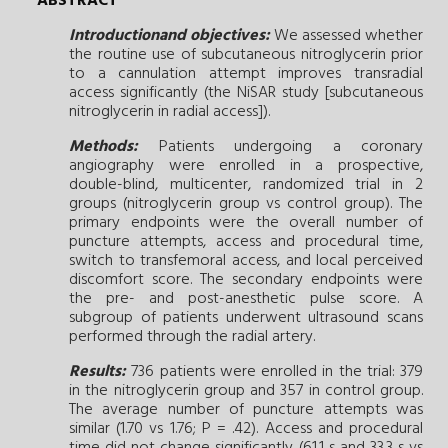
ABSTRACT
Introductionand objectives:
We assessed whether
the routine use of subcutaneous nitroglycerin prior
to a cannulation attempt improves transradial
access significantly (the NiSAR study [subcutaneous
nitroglycerin in radial access]).
Methods:
Patients undergoing a coronary
angiography were enrolled in a prospective,
double-blind, multicenter, randomized trial in 2
groups (nitroglycerin group vs control group). The
primary endpoints were the overall number of
puncture attempts, access and procedural time,
switch to transfemoral access, and local perceived
discomfort score. The secondary endpoints were
the pre- and post-anesthetic pulse score. A
subgroup of patients underwent ultrasound scans
performed through the radial artery.
Results:
736 patients were enrolled in the trial: 379
in the nitroglycerin group and 357 in control group.
The average number of puncture attempts was
similar (1.70 vs 1.76; P = .42). Access and procedural
time did not change significantly (61.1 s and 33.3 s vs