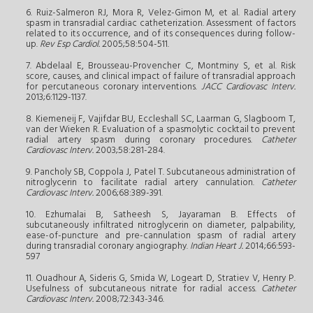
6. Ruiz-Salmeron RJ, Mora R, Velez-Gimon M, et al. Radial artery
spasm in transradial cardiac catheterization. Assessment of factors
related to its occurrence, and of its consequences during follow-
up.
Rev Esp Cardiol.
2005;58:504-511.
7. Abdelaal E, Brousseau-Provencher C, Montminy S, et al. Risk
score, causes, and clinical impact of failure of transradial approach
for percutaneous coronary interventions.
JACC Cardiovasc Interv.
2013;6:1129-1137.
8. Kiemeneij F, Vajifdar BU, Eccleshall SC, Laarman G, Slagboom T,
van der Wieken R. Evaluation of a spasmolytic cocktail to prevent
radial artery spasm during coronary procedures.
Catheter
Cardiovasc Interv.
2003;58:281-284.
9. Pancholy SB, Coppola J, Patel T. Subcutaneous administration of
nitroglycerin to facilitate radial artery cannulation.
Catheter
Cardiovasc Interv.
2006;68:389-391.
10. Ezhumalai B, Satheesh S, Jayaraman B. Effects of
subcutaneously infiltrated nitroglycerin on diameter, palpability,
ease-of-puncture and pre-cannulation spasm of radial artery
during transradial coronary angiography.
Indian Heart J.
2014;66:593-
597
11. Ouadhour A, Sideris G, Smida W, Logeart D, Stratiev V, Henry P.
Usefulness of subcutaneous nitrate for radial access.
Catheter
Cardiovasc Interv.
2008;72:343-346.