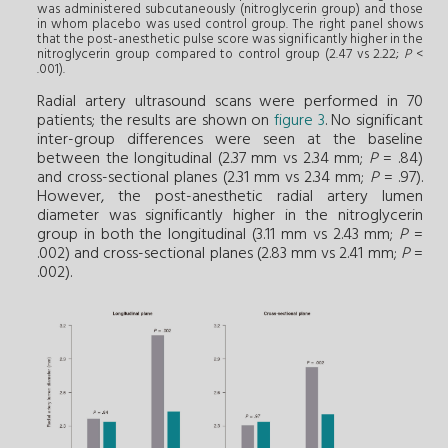
was administered subcutaneously (nitroglycerin group) and those
in whom placebo was used control group. The right panel shows
that the post-anesthetic pulse score was significantly higher in the
nitroglycerin group compared to control group (2.47 vs 2.22;
P
<
.001).
Radial artery ultrasound scans were performed in 70
patients; the results are shown on
figure 3
. No significant
inter-group differences were seen at the baseline
between the longitudinal (2.37 mm vs 2.34 mm;
P
= .84)
and cross-sectional planes (2.31 mm vs 2.34 mm;
P
= .97).
However, the post-anesthetic radial artery lumen
diameter was significantly higher in the nitroglycerin
group in both the longitudinal (3.11 mm vs 2.43 mm;
P
=
.002) and cross-sectional planes (2.83 mm vs 2.41 mm;
P
=
.002).