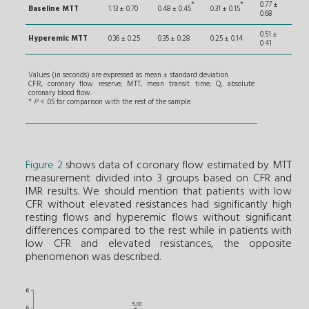
*
*
0.77 ±
Baseline MTT
1.13 ± 0.70
0.48 ± 0.45
0.31 ± 0.15
0.68
0.51 ±
Hyperemic MTT
0.36 ± 0.25
0.35 ± 0.28
0.25 ± 0.14
0.41
Values (in seconds) are expressed as mean ± standard deviation.
CFR, coronary flow reserve; MTT, mean transit time; Q, absolute
coronary blood flow.
*
P
< .05 for comparison with the rest of the sample.
Figure 2
shows data of coronary flow estimated by MTT
measurement divided into 3 groups based on CFR and
IMR results. We should mention that patients with low
CFR without elevated resistances had significantly high
resting flows and hyperemic flows without significant
differences compared to the rest while in patients with
low CFR and elevated resistances, the opposite
phenomenon was described.