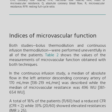
CFR, coronary flow reserve; FFR, fractional flow reserve; IMR, index of
microvascular resistance; Q, absolute coronary blood flow; R, microvascular
resistance; RFR: resting full-cycle ratio.
Indices of microvascular function
Both studies—bolus thermodilution and continuous
infusion thermodilution—were performed uneventfully in
all of the patients.
Table 2
shows the values of the
measurements of microvascular function obtained with
both techniques.
In the continuous infusion study, a median of absolute
flow in the left anterior descending coronary artery of
170 mL/min [138-219 mL/min] was described while the
median of microvascular resistance was 496 WU [381-
654 WU].
A total of 18% of the patients (11/60) had a reduced CFR
(CFR < 2) while 33% (20/60) showed elevated resistances
(IMR ≥ 25).