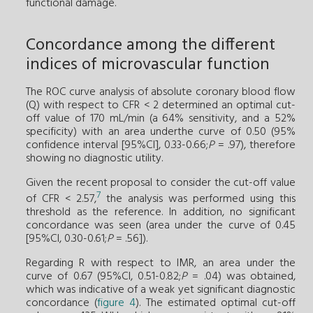
functional damage.
Concordance among the different
indices of microvascular function
The ROC curve analysis of absolute coronary blood flow
(Q) with respect to CFR < 2 determined an optimal cut-
off value of 170 mL/min (a 64% sensitivity, and a 52%
specificity) with an area underthe curve of 0.50 (95%
confidence interval [95%CI], 0.33-0.66;
P
= .97), therefore
showing no diagnostic utility.
Given the recent proposal to consider the cut-off value
7
of CFR < 2.57,
the analysis was performed using this
threshold as the reference. In addition, no significant
concordance was seen (area under the curve of 0.45
[95%CI, 0.30-0.61;
P
= .56]).
Regarding R with respect to IMR, an area under the
curve of 0.67 (95%CI, 0.51-0.82;
P
= .04) was obtained,
which was indicative of a weak yet significant diagnostic
concordance (
figure 4
). The estimated optimal cut-off