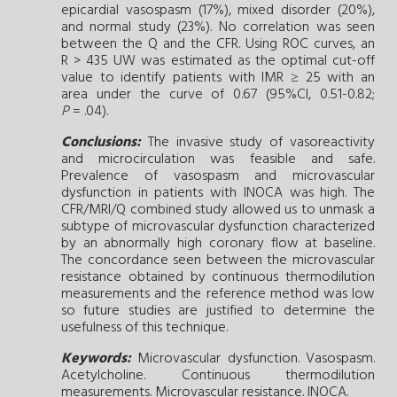
epicardial vasospasm (17%), mixed disorder (20%),
and normal study (23%). No correlation was seen
between the Q and the CFR. Using ROC curves, an
R > 435 UW was estimated as the optimal cut-off
value to identify patients with IMR ≥ 25 with an
area under the curve of 0.67 (95%CI, 0.51-0.82;
P
= .04).
Conclusions:
The invasive study of vasoreactivity
and microcirculation was feasible and safe.
Prevalence of vasospasm and microvascular
dysfunction in patients with INOCA was high. The
CFR/MRI/Q combined study allowed us to unmask a
subtype of microvascular dysfunction characterized
by an abnormally high coronary flow at baseline.
The concordance seen between the microvascular
resistance obtained by continuous thermodilution
measurements and the reference method was low
so future studies are justified to determine the
usefulness of this technique.
Keywords:
Microvascular dysfunction.
Vasospasm.
Acetylcholine.
Continuous thermodilution
measurements.
Microvascular resistance.
INOCA.