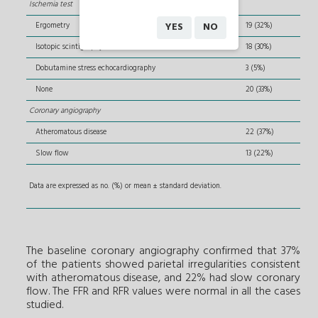
Ischemia test
Ergometry
19 (32%)
YES
NO
Isotopic scintigraphy
18 (30%)
Dobutamine stress echocardiography
3 (5%)
None
20 (33%)
Coronary angiography
Atheromatous disease
22 (37%)
Slow flow
13 (22%)
Data are expressed as no. (%) or mean ± standard deviation.
The baseline coronary angiography confirmed that 37%
of the patients showed parietal irregularities consistent
with atheromatous disease, and 22% had slow coronary
flow. The FFR and RFR values were normal in all the cases
studied.