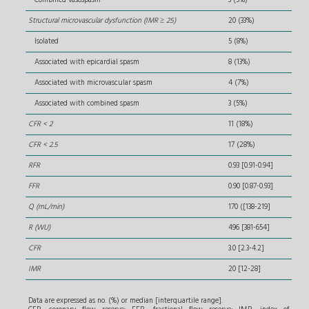
Structural microvascular dysfunction (IMR ≥ 25)
20 (33%)
Isolated
5 (8%)
Associated with epicardial spasm
8 (13%)
Associated with microvascular spasm
4 (7%)
Associated with combined spasm
3 (5%)
CFR < 2
11 (18%)
CFR < 2.5
17 (28%)
RFR
0.93 [0.91-0.94]
FFR
0.90 [0.87-0.93]
Q (mL/min)
170 ([138-219]
R (WU)
496 [381-654]
CFR
3.0 [2.3-4.2]
IMR
20 [12-28]
Data are expressed as no. (%) or median [interquartile range].