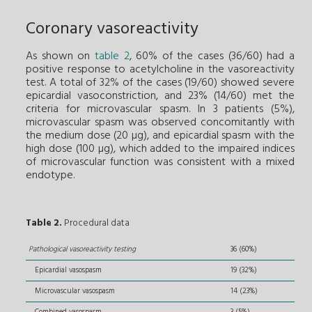
Coronary vasoreactivity
As shown on
table 2
, 60% of the cases (36/60) had a
positive response to acetylcholine in the vasoreactivity
test. A total of 32% of the cases (19/60) showed severe
epicardial vasoconstriction, and 23% (14/60) met the
criteria for microvascular spasm. In 3 patients (5%),
microvascular spasm was observed concomitantly with
the medium dose (20 µg), and epicardial spasm with the
high dose (100 µg), which added to the impaired indices
of microvascular function was consistent with a mixed
endotype.
Table 2.
Procedural data
Pathological vasoreactivity testing
36 (60%)
Epicardial vasospasm
19 (32%)
Microvascular vasospasm
14 (23%)
Combined vasospasm
3 (5%)