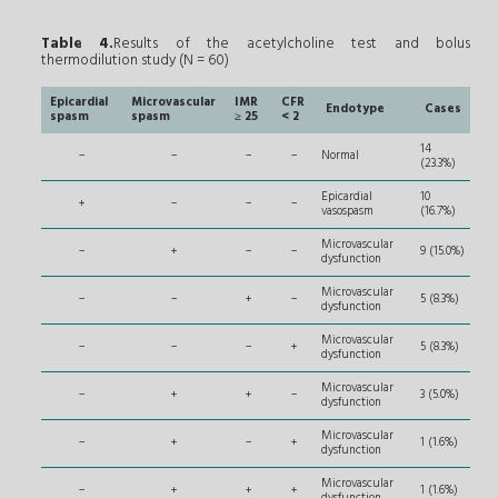
Table 4.
Results of the acetylcholine test and bolus
thermodilution study (N = 60)
Epicardial
Microvascular
IMR
CFR
Endotype
Cases
spasm
spasm
≥ 25
< 2
14
−
−
−
−
Normal
(23.3%)
Epicardial
10
+
−
−
−
vasospasm
(16.7%)
Microvascular
−
+
−
−
9 (15.0%)
dysfunction
Microvascular
−
−
+
−
5 (8.3%)
dysfunction
Microvascular
−
−
−
+
5 (8.3%)
dysfunction
Microvascular
−
+
+
−
3 (5.0%)
dysfunction
Microvascular
−
+
−
+
1 (1.6%)
dysfunction
Microvascular
−
+
+
+
1 (1.6%)