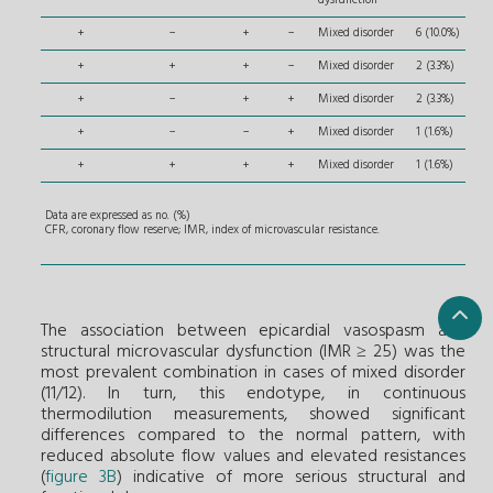
dysfunction
+
−
+
−
Mixed disorder
6 (10.0%)
+
+
+
−
Mixed disorder
2 (3.3%)
+
−
+
+
Mixed disorder
2 (3.3%)
+
−
−
+
Mixed disorder
1 (1.6%)
+
+
+
+
Mixed disorder
1 (1.6%)
Data are expressed as no. (%)
CFR, coronary flow reserve; IMR, index of microvascular resistance.
The association between epicardial vasospasm and
structural microvascular dysfunction (IMR ≥ 25) was the
most prevalent combination in cases of mixed disorder
(11/12). In turn, this endotype, in continuous
thermodilution measurements, showed significant
differences compared to the normal pattern, with
reduced absolute flow values and elevated resistances
(
figure 3B
) indicative of more serious structural and