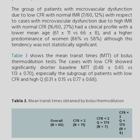
The group of patients with microvascular dysfunction
due to low CFR with normal IMR (7/60, 12%) with respect
to cases with microvascular dysfunction due to high IMR
with normal CFR (16/60, 27%) had a clinical profile with a
lower mean age (61 ± 11 vs 66 ± 8), and a higher
predominance of women (86% vs 58%) although this
tendency was not statistically significant.
Table 3
shows the mean transit times (MTT) of bolus
thermodilution tests. The cases with low CFR showed
significantly shorter baseline MTT (0.48 ± 0.45 vs
1.13 ± 0.70), especially the subgroup of patients with low
CFR and high Q (0.31 ± 0.15 vs 0.77 ± 0.68).
Table 3.
Mean transit times obtained by bolus thermodilution
CFR <
2
CFR < 2
Overall
CFR < 2
Q <
Q > 170
(N = 60)
(N = 11)
170
(N = 7)
(N =
4)