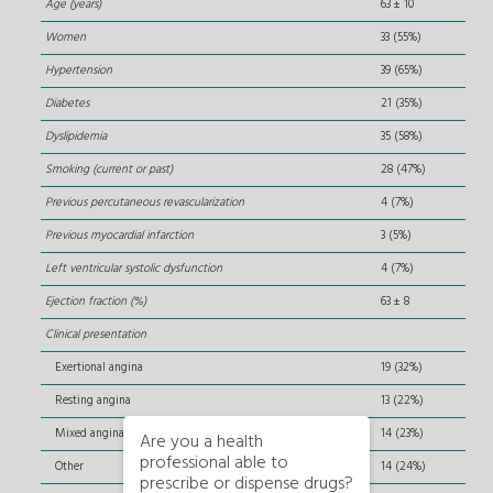
Age (years)
63 ± 10
Women
33 (55%)
Hypertension
39 (65%)
Diabetes
21 (35%)
Dyslipidemia
35 (58%)
Smoking (current or past)
28 (47%)
Previous percutaneous revascularization
4 (7%)
Previous myocardial infarction
3 (5%)
Left ventricular systolic dysfunction
4 (7%)
Ejection fraction (%)
63 ± 8
Clinical presentation
Exertional angina
19 (32%)
Resting angina
13 (22%)
Mixed angina
14 (23%)
Are you a health
professional able to
Other
14 (24%)
prescribe or dispense drugs?