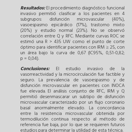
Resultados:
El procedimiento diagnóstico funcional
invasivo permitió clasificar a los pacientes en 4
subgrupos: disfunción microvascular (40%),
vasoespasmo epicárdico (17%), trastorno mixto
(20%) y estudio normal (23%). No se observó
correlación entre Q y RFC. Mediante curvas ROC se
estimó una R > 435 UW como el punto de corte
óptimo para identificar pacientes con IRM ≥ 25, con
un área bajo la curva de 0,67 (IC95%, 0,51-0,82;
p = 0,04).
Conclusiones:
El estudio invasivo de la
vasorreactividad y la microcirculación fue factible y
seguro. La prevalencia de vasoespasmo y de
disfunción microvascular en pacientes con INOCA
fue elevada. El análisis conjunto de RFC, IRM y Q
permitió desenmascarar un subtipo de disfunción
microvascular caracterizado por un flujo coronario
basal anormalmente elevado. La concordancia
entre la resistencia microvascular obtenida por
termodilución continua respecto al método de
referencia fue baja, por lo que se requieren futuros
estudios para determinar la utilidad de esta técnica.