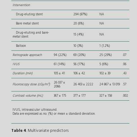
Intervention
Drug-eluting stent
294 (87%)
NA
Bare metal stent
20 (6%)
NA
Drug-eluting and bare-
15 (4%)
NA
metal stent
Balloon
10 (3%)
1 (1.2%)
Retrograde approach
94 (22%)
69 (20%)
25 (29%)
.07
IVUS
61 (14%)
56 (17%)
5 (6%)
.06
Duration (min)
105 ± 41
106 ± 42
102 ± 39
.43
26 037 ±
Fluoroscopy dose (cGy/m²)
26 403 ± 2222
24 867 ± 13 019
.57
2066
Contrast volume (mL)
367 ± 175
377 ± 177
327 ± 158
.002
IVUS, intravascular ultrasound.
Data are expressed as no. (%) or mean ± standard deviation.
Table 4
. Multivariate predictors