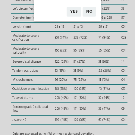
Left circumflex artery
81 (19%)
62 (18%)
19 (22%)
.39
YES
NO
Diameter (mm)
3.15 ± 0.45
3.15 ± 0.46
3.16 ± 0.58
.97
Length (mm)
23 ± 16
21 ± 13
29 ± 21
.001
Moderate-to-severe
303 (74%)
232 (72%)
71 (84%)
.028
calcification
Moderate-to-severe
150 (35%)
95 (28%)
55 (65%)
.001
tortuosity
Severe distal disease
122 (29%)
91 (27%)
31 (36%)
.14
Tandem occlusions
53 (13%)
31 (9%)
22 (26%)
.001
Microchannels
86 (20%)
75 (22%)
11 (13%)
.04
Ostial/side branch location
163 (38%)
120 (35%)
43 (51%)
.033
Tapered stump
208 (49%)
171 (50%)
37 (44%)
.12
Rentrop grade 3 collateral
206 (48%)
171 (50%)
35 (41%)
.09
flow
J score > 3
192 (45%)
129 (38%)
63 (74%)
.001
Data are expressed as no. (%) or mean ± standard deviation.