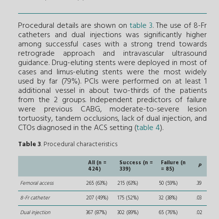
Procedural details are shown on
table 3
. The use of 8-Fr
catheters and dual injections was significantly higher
among successful cases with a strong trend towards
retrograde approach and intravascular ultrasound
guidance. Drug-eluting stents were deployed in most of
cases and limus-eluting stents were the most widely
used by far (79%). PCIs were performed on at least 1
additional vessel in about two-thirds of the patients
from the 2 groups. Independent predictors of failure
were previous CABG, moderate-to-severe lesion
tortuosity, tandem occlusions, lack of dual injection, and
CTOs diagnosed in the ACS setting (
table 4
).
Table 3
. Procedural characteristics
All (n =
Success (n =
Failure (n
P
424)
339)
= 85)
Femoral access
265 (63%)
215 (63%)
50 (59%)
.39
8-Fr catheter
207 (49%)
175 (52%)
32 (38%)
.03
Dual injection
367 (87%)
302 (89%)
65 (76%)
.02