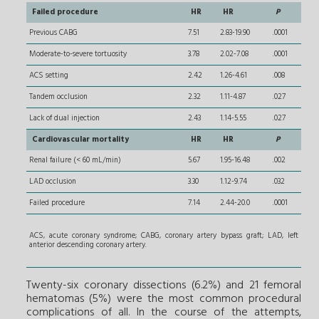
Failed procedure
HR
HR
P
Previous CABG
7.51
2.83-19.90
.0001
Moderate-to-severe tortuosity
3.78
2.02-7.08
.0001
ACS setting
2.42
1.26-4.61
.008
Tandem occlusion
2.32
1.11-4.87
.027
Lack of dual injection
2.43
1.14-5.55
.027
Cardiovascular mortality
HR
HR
P
Renal failure (< 60 mL/min)
5.67
1.95-16.48
.002
LAD occlusion
3.30
1.12-9.74
.032
Failed procedure
7.14
2.44-20.0
.0001
ACS, acute coronary syndrome; CABG, coronary artery bypass graft; LAD, left
anterior descending coronary artery.
Twenty-six coronary dissections (6.2%) and 21 femoral
hematomas (5%) were the most common procedural
complications of all. In the course of the attempts,