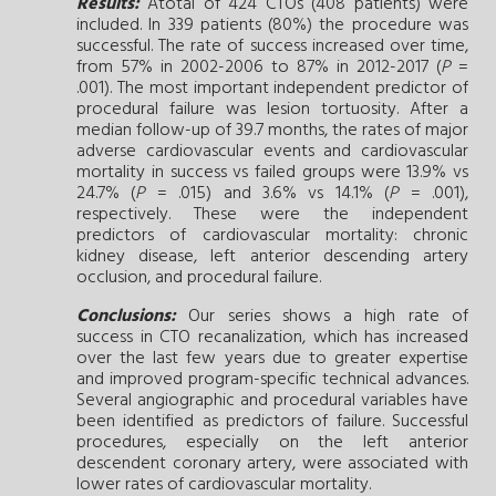
Results:
Atotal of 424 CTOs (408 patients) were
included. In 339 patients (80%) the procedure was
successful. The rate of success increased over time,
from 57% in 2002-2006 to 87% in 2012-2017 (
P
=
.001). The most important independent predictor of
procedural failure was lesion tortuosity. After a
median follow-up of 39.7 months, the rates of major
adverse cardiovascular events and cardiovascular
mortality in success vs failed groups were 13.9% vs
24.7% (
P
= .015) and 3.6% vs 14.1% (
P
= .001),
respectively. These were the independent
predictors of cardiovascular mortality: chronic
kidney disease, left anterior descending artery
occlusion, and procedural failure.
Conclusions:
Our series shows a high rate of
success in CTO recanalization, which has increased
over the last few years due to greater expertise
and improved program-specific technical advances.
Several angiographic and procedural variables have
been identified as predictors of failure. Successful
procedures, especially on the left anterior
descendent coronary artery, were associated with
lower rates of cardiovascular mortality.