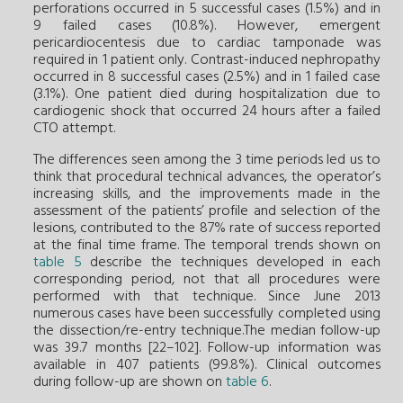
perforations occurred in 5 successful cases (1.5%) and in
9 failed cases (10.8%). However, emergent
pericardiocentesis due to cardiac tamponade was
required in 1 patient only. Contrast-induced nephropathy
occurred in 8 successful cases (2.5%) and in 1 failed case
(3.1%). One patient died during hospitalization due to
cardiogenic shock that occurred 24 hours after a failed
CTO attempt.
The differences seen among the 3 time periods led us to
think that procedural technical advances, the operator’s
increasing skills, and the improvements made in the
assessment of the patients’ profile and selection of the
lesions, contributed to the 87% rate of success reported
at the final time frame. The temporal trends shown on
table 5
describe the techniques developed in each
corresponding period, not that all procedures were
performed with that technique. Since June 2013
numerous cases have been successfully completed using
the dissection/re-entry technique.The median follow-up
was 39.7 months [22–102]. Follow-up information was
available in 407 patients (99.8%). Clinical outcomes
during follow-up are shown on
table 6
.