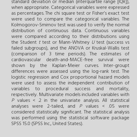
standard deviation or median (interquartile range [IQR]),
when appropriate. Categorical variables were expressed
as percentages. The chi square test or Fisher’s exact test
were used to compare the categorical variables. The
Kolmogorov-Smirnov test was used to verify the normal
distribution of continuous data. Continuous variables
were compared according to their distributions using
the Student
t
test or Mann-Whitney
U
test (success vs
failed subgroups), and the ANOVA or Kruskal-Wallis test
(comparison of 3 time periods). The estimates of
cardiovascular death-and-MACE-free survival were
shown by the Kaplan-Meier curves. Inter-groupt
differences were assessed using the log-rank test. The
logistic regression and Cox proportional hazard models
were used to assess the independent contribution of
variables to procedural success and mortality,
respectively. Multivariate models included variables with
P
values < .2 in the univariate analysis. All statistical
analyses were 2-tailed, and
P
values < .05 were
considered statistically significant. The statistical analysis
was performed using the statistical software package
SPSS 15.0 (SPSS Inc., United States).