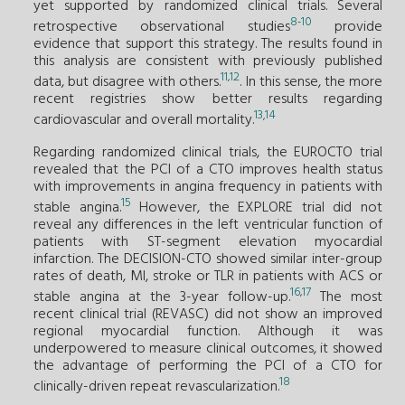
yet supported by randomized clinical trials. Several
8
10
-
retrospective observational studies
provide
evidence that support this strategy. The results found in
this analysis are consistent with previously published
11
12
,
data, but disagree with others.
. In this sense, the more
recent registries show better results regarding
13
14
,
cardiovascular and overall mortality.
Regarding randomized clinical trials, the EUROCTO trial
revealed that the PCI of a CTO improves health status
with improvements in angina frequency in patients with
15
stable angina.
However, the EXPLORE trial did not
reveal any differences in the left ventricular function of
patients with ST-segment elevation myocardial
infarction. The DECISION-CTO showed similar inter-group
rates of death, MI, stroke or TLR in patients with ACS or
16
17
,
stable angina at the 3-year follow-up.
The most
recent clinical trial (REVASC) did not show an improved
regional myocardial function. Although it was
underpowered to measure clinical outcomes, it showed
the advantage of performing the PCI of a CTO for
18
clinically-driven repeat revascularization.