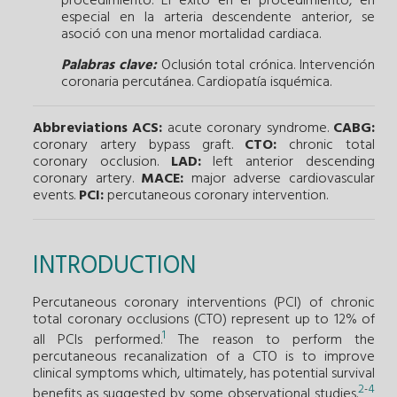
procedimiento. El éxito en el procedimiento, en
especial en la arteria descendente anterior, se
asoció con una menor mortalidad cardiaca.
Palabras clave:
Oclusión total crónica.
Intervención
coronaria percutánea.
Cardiopatía isquémica.
Abbreviations
ACS:
acute coronary syndrome.
CABG:
coronary artery bypass graft.
CTO:
chronic total
coronary occlusion.
LAD:
left anterior descending
coronary artery.
MACE:
major adverse cardiovascular
events.
PCI:
percutaneous coronary intervention.
INTRODUCTION
Percutaneous coronary interventions (PCI) of chronic
total coronary occlusions (CTO) represent up to 12% of
1
all PCIs performed.
The reason to perform the
percutaneous recanalization of a CTO is to improve
clinical symptoms which, ultimately, has potential survival
2
4
-
benefits as suggested by some observational studies.