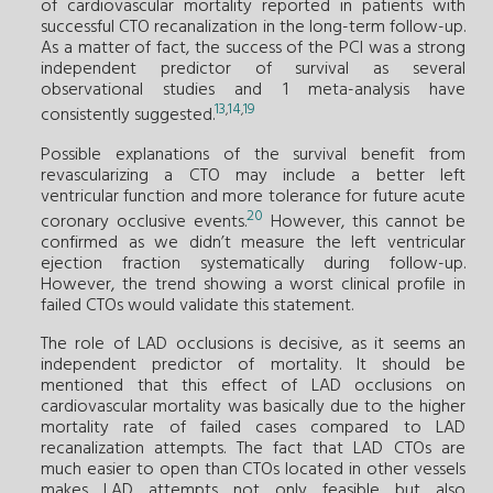
of cardiovascular mortality reported in patients with
successful CTO recanalization in the long-term follow-up.
As a matter of fact, the success of the PCI was a strong
independent predictor of survival as several
observational studies and 1 meta-analysis have
13
14
19
,
,
consistently suggested.
Possible explanations of the survival benefit from
revascularizing a CTO may include a better left
ventricular function and more tolerance for future acute
20
coronary occlusive events.
However, this cannot be
confirmed as we didn’t measure the left ventricular
ejection fraction systematically during follow-up.
However, the trend showing a worst clinical profile in
failed CTOs would validate this statement.
The role of LAD occlusions is decisive, as it seems an
independent predictor of mortality. It should be
mentioned that this effect of LAD occlusions on
cardiovascular mortality was basically due to the higher
mortality rate of failed cases compared to LAD
recanalization attempts. The fact that LAD CTOs are
much easier to open than CTOs located in other vessels
makes LAD attempts not only feasible but also