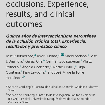
occlusions. Experience,
results, and clinical
outcomes
Quince años de intervencionismo percutáneo
de la oclusión crónica total. Experiencia,
resultados y pronóstico clínico
a
a
,
a
José R. Rumoroso,
Asier Subinas,
Mario Sádaba,
José
a
a
a
J. Onaindia,
Garazi Oria,
Germán Zugazabeitia,
Alaitz
a
a
a
Romero,
Ángela Cacicedo,
Alazne Urkullu,
Olga
a
a
Quintana,
Iñaki Lekuona,
and
José M. de la Torre
b
Hernández
a
Servicio Cardiología, Hospital de Galdakao-Usansolo, Galdakao, Vizcaya,
Spain
b
Servicio de Cardiología, Instituto de Investigación Sanitaria Valdecilla
(IDIVAL), Hospital Universitario Marqués de Valdecilla, Santander,
Cantabria, Spain