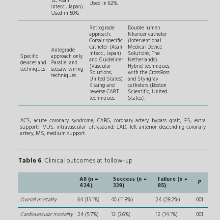
12, Asahi
Used in 62%.
Intecc., Japan).
Used in 58%.
Retrograde
Double lumen
approach,
Nhancer catheter
Corsair specific
(Interventional
catheter (Asahi
Medical Device
Antegrade
Intecc., Japan)
Solutions, The
Specific
approach only.
and Guideliner
Netherlands).
devices and
Parallel and
(Vascular
Hybrid techniques
techniques
seesaw wiring
Solutions,
with the CrossBoss
techniques.
United States).
and Styngray
Kissing and
catheters (Boston
reverse CART
Scientific, United
techniques.
States).
ACS, acute coronary syndrome; CABG, coronary artery bypass graft; ES, extra
support; IVUS, intravascular ultrasound; LAD, left anterior descending coronary
artery; MS, medium support.
Table 6
. Clinical outcomes at follow-up
All (n =
Success (n =
Failure (n =
P
424)
339)
85)
Overall mortality
64 (15.1%)
40 (11.8%)
24 (28.2%)
.001
Cardiovascular mortality
24 (5.7%)
12 (3.6%)
12 (14.1%)
.001