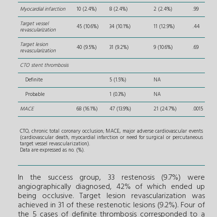
Myocardial infarction
10 (2.4%)
8 (2.4%)
2 (2.4%)
.99
Target vessel
45 (10.6%)
34 (10.1%)
11 (12.9%)
.44
revascularization
Target lesion
40 (9.5%)
31 (9.2%)
9 (10.6%)
.69
revascularization
CTO stent thrombosis
Definite
5 (1.5%)
NA
Probable
1 (0.3%)
NA
MACE
68 (16.1%)
47 (13.9%)
21 (24.7%)
.0015
CTO, chronic total coronary occlusion; MACE, major adverse cardiovascular events
(cardiovascular death, myocardial infarction or need for surgical or percutaneous
target vessel revascularization).
Data are expressed as no. (%).
In the success group, 33 restenosis (9.7%) were
angiographically diagnosed, 42% of which ended up
being occlusive. Target lesion revascularization was
achieved in 31 of these restenotic lesions (9.2%). Four of
the 5 cases of definite thrombosis corresponded to a