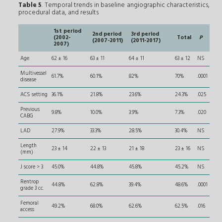
Table 5
. Temporal trends in baseline angiographic characteristics,
procedural data, and results
1st period
2nd period
3rd period
(2002-
Total
P
(2007-2011)
(2011-2017)
2007)
Age
62 ± 16
63 ± 11
64 ± 11
63 ± 12
NS
Multivessel
61.7%
60.1%
82%
70%
.0001
disease
ACS setting
36.1%
21.8%
23.6%
24.3%
.025
Previous
9.8%
10.0%
3.9%
7.3%
.020
CABG
LAD
27.9%
33.3%
28.5%
30.4%
NS
Length
23 ± 14
22 ± 13
21 ± 18
23 ± 16
NS
(mm)
J score > 3
45.0%
44.8%
45.8%
45.2%
NS
Rentrop
44.8%
62.8%
39.4%
48.6%
.0001
grade 3 cc.
Femoral
49.2%
68.0%
62.6%
62.5%
.016
access