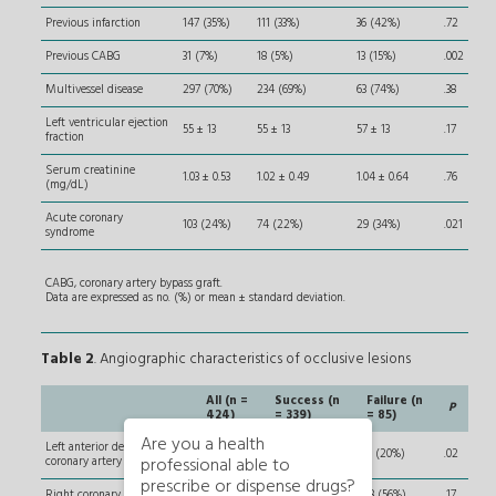
Previous infarction
147 (35%)
111 (33%)
36 (42%)
.72
Previous CABG
31 (7%)
18 (5%)
13 (15%)
.002
Multivessel disease
297 (70%)
234 (69%)
63 (74%)
.38
Left ventricular ejection
55 ± 13
55 ± 13
57 ± 13
.17
fraction
Serum creatinine
1.03 ± 0.53
1.02 ± 0.49
1.04 ± 0.64
.76
(mg/dL)
Acute coronary
103 (24%)
74 (22%)
29 (34%)
.021
syndrome
CABG, coronary artery bypass graft.
Data are expressed as no. (%) or mean ± standard deviation.
Table 2
. Angiographic characteristics of occlusive lesions
All (n =
Success (n
Failure (n
P
424)
= 339)
= 85)
Are you a health
Left anterior descending
129 (30%)
112 (33%)
17 (20%)
.02
coronary artery
professional able to
prescribe or dispense drugs?
Right coronary artery
211 (50%)
163 (48%)
48 (56%)
.17