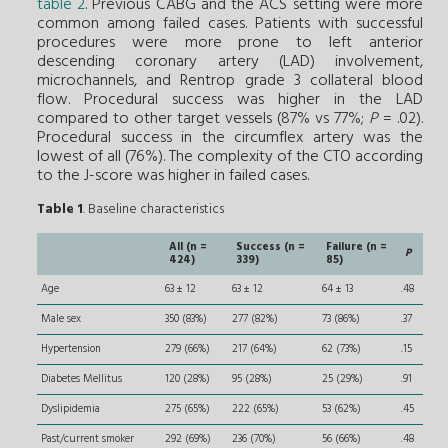
table 2
. Previous CABG and the ACS setting were more
common among failed cases. Patients with successful
procedures were more prone to left anterior
descending coronary artery (LAD) involvement,
microchannels, and Rentrop grade 3 collateral blood
flow. Procedural success was higher in the LAD
compared to other target vessels (87% vs 77%;
P
= .02).
Procedural success in the circumflex artery was the
lowest of all (76%). The complexity of the CTO according
to the J-score was higher in failed cases.
Table 1
. Baseline characteristics
All (n =
Success (n =
Failure (n =
P
424)
339)
85)
Age
63 ± 12
63 ± 12
64 ± 13
.48
Male sex
350 (83%)
277 (82%)
73 (86%)
.37
Hypertension
279 (66%)
217 (64%)
62 (73%)
.15
Diabetes Mellitus
120 (28%)
95 (28%)
25 (29%)
.91
Dyslipidemia
275 (65%)
222 (65%)
53 (62%)
.45
Past/current smoker
292 (69%)
236 (70%)
56 (66%)
.48