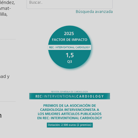
Méndez
,
 Amat-
Búsqueda avanzada
illa
,
aad
y
n