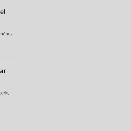
el
Jiménez
lar
terki
,