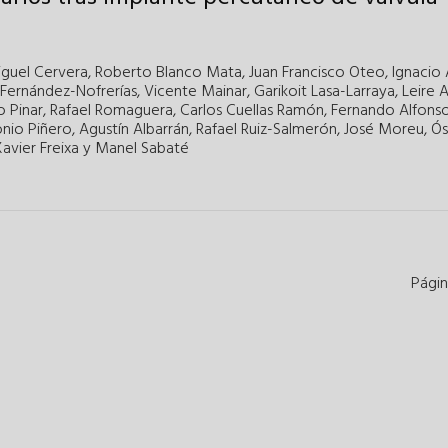
iguel Cervera
,
Roberto Blanco Mata
,
Juan Francisco Oteo
,
Ignacio
Fernández-Nofrerías
,
Vicente Mainar
,
Garikoit Lasa-Larraya
,
Leire 
 Pinar
,
Rafael Romaguera
,
Carlos Cuellas Ramón
,
Fernando Alfons
nio Piñero
,
Agustín Albarrán
,
Rafael Ruiz-Salmerón
,
José Moreu
,
Ós
avier Freixa
y
Manel Sabaté
Págin