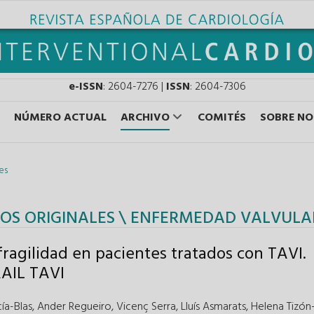
e-ISSN
: 2604-7276 |
ISSN
: 2604-7306
NÚMERO ACTUAL
ARCHIVO
COMITÉS
SOBRE N
les
OS ORIGINALES \
ENFERMEDAD VALVULA
fragilidad en pacientes tratados con TAVI.
RAIL TAVI
ía-Blas
,
Ander Regueiro
,
Vicenç Serra
,
Lluís Asmarats
,
Helena Tizón