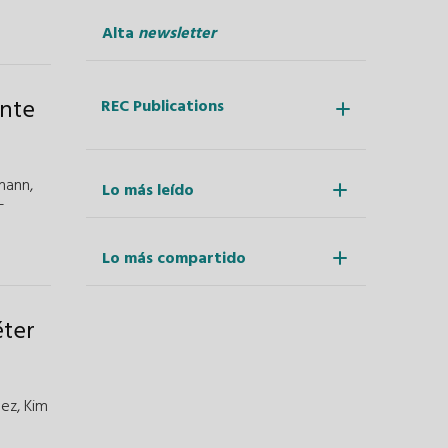
Alta
newsletter
ante
REC Publications
mann
,
Lo más leído
-
Lo más compartido
éter
lez
,
Kim