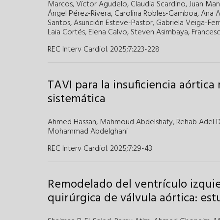
Marcos
,
Víctor Agudelo
,
Claudia Scardino
,
Juan Man
Ángel Pérez-Rivera
,
Carolina Robles-Gamboa
,
Ana A
Santos
,
Asunción Esteve-Pastor
,
Gabriela Veiga-Fe
Laia Cortés
,
Elena Calvo
,
Steven Asimbaya
,
Frances
REC Interv Cardiol. 2025;7
:
223-228
TAVI para la insuficiencia aórtic
sistemática
Ahmed Hassan
,
Mahmoud Abdelshafy
,
Rehab Adel D
Mohammad Abdelghani
REC Interv Cardiol. 2025;7
:
29-43
Remodelado del ventrículo izquie
quirúrgica de válvula aórtica: e