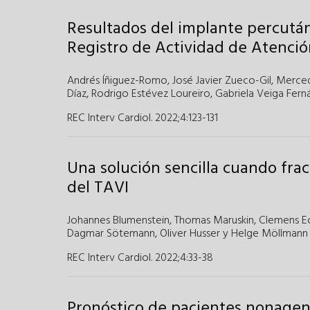
Resultados del implante percután
Registro de Actividad de Atenció
Andrés Íñiguez-Romo
,
José Javier Zueco-Gil
,
Merced
Díaz
,
Rodrigo Estévez Loureiro
,
Gabriela Veiga Fern
REC Interv Cardiol. 2022;4
:
123-131
Una solución sencilla cuando frac
del TAVI
Johannes Blumenstein
,
Thomas Maruskin
,
Clemens E
Dagmar Sötemann
,
Oliver Husser
y
Helge Möllmann
REC Interv Cardiol. 2022;4
:
33-38
Pronóstico de pacientes nonagena