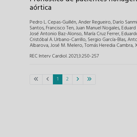
aórtica
Pedro L. Cepas-Guillén
,
Ander Regueiro
,
Darío Sanm
Santos
,
Francisco Ten
,
Juan Manuel Nogales
,
Eduard 
José Antonio Baz-Alonso
,
María Cruz Ferrer
,
Eduardo
Cristóbal A. Urbano-Carrillo
,
Sergio García-Blas
,
Anto
Albarova
,
José M. Melero
,
Tomás Heredia Cambra
,
X
REC Interv Cardiol. 2021;3
:
250-257
1
2