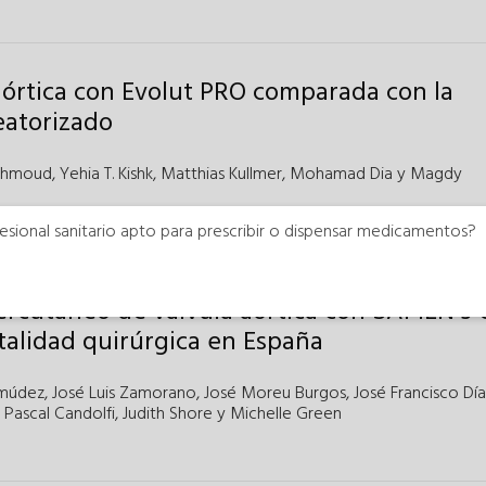
aórtica con Evolut PRO comparada con la
eatorizado
ahmoud
,
Yehia T. Kishk
,
Matthias Kullmer
,
Mohamad Dia
y
Magdy
esional sanitario apto para prescribir o dispensar medicamentos?
ercutáneo de válvula aórtica con SAPIEN 3 
talidad quirúrgica en España
rmúdez
,
José Luis Zamorano
,
José Moreu Burgos
,
José Francisco Día
Pascal Candolfi
,
Judith Shore
y
Michelle Green