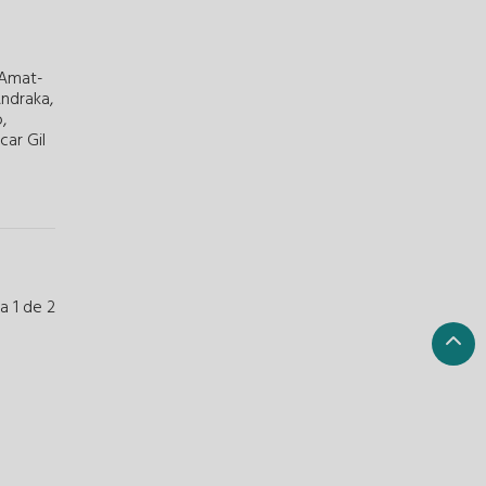
 Amat-
Andraka
,
o
,
car Gil
a 1 de 2