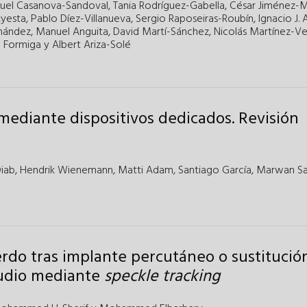
uel Casanova-Sandoval
,
Tania Rodríguez-Gabella
,
César Jiménez-
yesta
,
Pablo Díez-Villanueva
,
Sergio Raposeiras-Roubín
,
Ignacio J.
rnández
,
Manuel Anguita
,
David Martí-Sánchez
,
Nicolás Martínez-Vel
c Formiga
y
Albert Ariza-Solé
a mediante dispositivos dedicados. Revisión
iab
,
Hendrik Wienemann
,
Matti Adam
,
Santiago García
,
Marwan S
rdo tras implante percutáneo o sustitució
studio mediante
speckle tracking