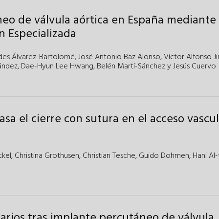
eo de válvula aórtica en España mediante 
n Especializada
es Álvarez-Bartolomé
,
José Antonio Baz Alonso
,
Víctor Alfonso 
ández
,
Dae-Hyun Lee Hwang
,
Belén Martí-Sánchez
y
Jesús Cuervo
asa el cierre con sutura en el acceso vascu
ckel
,
Christina Grothusen
,
Christian Tesche
,
Guido Dohmen
,
Hani Al-
rios tras implante percutáneo de válvula