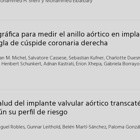
ohammed H. Sherif
y
Mohammed Elbarbary
ráfica para medir el anillo aórtico en impl
egla de cúspide coronaria derecha
an M. Michel
,
Salvatore Cassese
,
Sebastian Kufner
,
Charlotte Dues
,
Heribert Schunkert
,
Adnan Kastrati
,
Erion Xhepa
,
Gabriela Borrayo
alud del implante valvular aórtico transcat
n su perfil de riesgo
guel Robles
,
Gunnar Leithold
,
Belén Martí-Sánchez
,
Paloma Gonzá