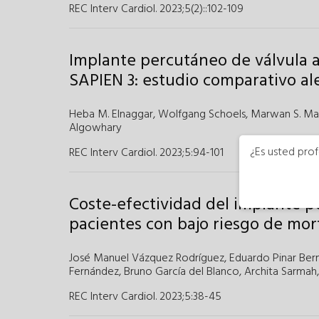
REC Interv Cardiol. 2023;5(2):
:
102-109
Implante percutáneo de válvula 
SAPIEN 3: estudio comparativo al
Heba M. Elnaggar
,
Wolfgang Schoels
,
Marwan S. M
Algowhary
¿Es usted prof
REC Interv Cardiol. 2023;5
:
94-101
Coste-efectividad del implante p
pacientes con bajo riesgo de mor
José Manuel Vázquez Rodríguez
,
Eduardo Pinar Be
Fernández
,
Bruno García del Blanco
,
Archita Sarmah
,
REC Interv Cardiol. 2023;5
:
38-45