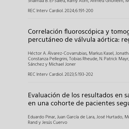
Shaimaa B. El-Saied
,
Ramy Atlm
,
Ahmed Ghoneim
,
M
REC Interv Cardiol. 2024;6
:
191-200
Correlación fluoroscópica y tomog
percutáneo de válvula aórtica: r
Héctor A. Álvarez-Covarrubias
,
Markus Kasel
,
Jonath
Constanza Pellegrini
,
Tobias Rheude
,
N. Patrick Mayr
Sánchez
y Michael Joner
REC Interv Cardiol. 2023;5
:
193-202
Evaluación de los resultados en s
en una cohorte de pacientes segú
Eduardo Pinar
,
Juan García de Lara
,
José Hurtado
,
Mi
Rand
y Jesús Cuervo