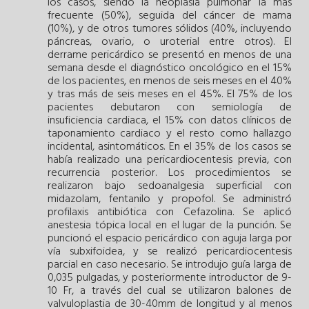
los casos, siendo la neoplasia pulmonar la más
frecuente (50%), seguida del cáncer de mama
(10%), y de otros tumores sólidos (40%, incluyendo
páncreas, ovario, o uroterial entre otros). El
derrame pericárdico se presentó en menos de una
semana desde el diagnóstico oncológico en el 15%
de los pacientes, en menos de seis meses en el 40%
y tras más de seis meses en el 45%. El 75% de los
pacientes debutaron con semiología de
insuficiencia cardiaca, el 15% con datos clínicos de
taponamiento cardiaco y el resto como hallazgo
incidental, asintomáticos. En el 35% de los casos se
había realizado una pericardiocentesis previa, con
recurrencia posterior. Los procedimientos se
realizaron bajo sedoanalgesia superficial con
midazolam, fentanilo y propofol. Se administró
profilaxis antibiótica con Cefazolina. Se aplicó
anestesia tópica local en el lugar de la punción. Se
puncionó el espacio pericárdico con aguja larga por
vía subxifoidea, y se realizó pericardiocentesis
parcial en caso necesario. Se introdujo guía larga de
0,035 pulgadas, y posteriormente introductor de 9-
10 Fr, a través del cual se utilizaron balones de
valvuloplastia de 30-40mm de longitud y al menos