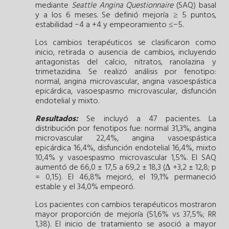
mediante
Seattle Angina Questionnaire
(SAQ) basal
y a los 6 meses. Se definió mejoría ≥ 5 puntos,
estabilidad −4 a +4 y empeoramiento ≤−5.
Los cambios terapéuticos se clasificaron como
inicio, retirada o ausencia de cambios, incluyendo
antagonistas del calcio, nitratos, ranolazina y
trimetazidina. Se realizó análisis por fenotipo:
normal, angina microvascular, angina vasoespástica
epicárdica, vasoespasmo microvascular, disfunción
endotelial y mixto.
Resultados:
Se incluyó a 47 pacientes. La
distribución por fenotipos fue: normal 31,3%, angina
microvascular 22,4%, angina vasoespástica
epicárdica 16,4%, disfunción endotelial 16,4%, mixto
10,4% y vasoespasmo microvascular 1,5%. El SAQ
aumentó de 66,0 ± 17,5 a 69,2 ± 18,3 (Δ +3,2 ± 12,8; p
= 0,15). El 46,8% mejoró, el 19,1% permaneció
estable y el 34,0% empeoró.
Los pacientes con cambios terapéuticos mostraron
mayor proporción de mejoría (51,6% vs 37,5%; RR
1,38). El inicio de tratamiento se asoció a mayor