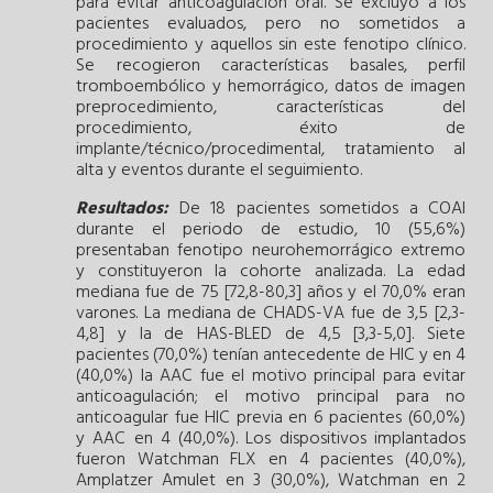
para evitar anticoagulación oral. Se excluyó a los
pacientes evaluados, pero no sometidos a
procedimiento y aquellos sin este fenotipo clínico.
Se recogieron características basales, perfil
tromboembólico y hemorrágico, datos de imagen
preprocedimiento, características del
procedimiento, éxito de
implante/técnico/procedimental, tratamiento al
alta y eventos durante el seguimiento.
Resultados:
De 18 pacientes sometidos a COAI
durante el periodo de estudio, 10 (55,6%)
presentaban fenotipo neurohemorrágico extremo
y constituyeron la cohorte analizada. La edad
mediana fue de 75 [72,8-80,3] años y el 70,0% eran
varones. La mediana de CHADS-VA fue de 3,5 [2,3-
4,8] y la de HAS-BLED de 4,5 [3,3-5,0]. Siete
pacientes (70,0%) tenían antecedente de HIC y en 4
(40,0%) la AAC fue el motivo principal para evitar
anticoagulación; el motivo principal para no
anticoagular fue HIC previa en 6 pacientes (60,0%)
y AAC en 4 (40,0%). Los dispositivos implantados
fueron Watchman FLX en 4 pacientes (40,0%),
Amplatzer Amulet en 3 (30,0%), Watchman en 2