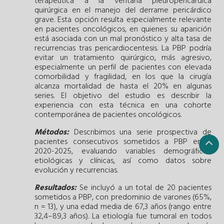
terapéutica a la ventana pleuropericárdica
quirúrgica en el manejo del derrame pericárdico
grave. Esta opción resulta especialmente relevante
en pacientes oncológicos, en quienes su aparición
está asociada con un mal pronóstico y alta tasa de
recurrencias tras pericardiocentesis. La PBP podría
evitar un tratamiento quirúrgico, más agresivo,
especialmente un perfil de pacientes con elevada
comorbilidad y fragilidad, en los que la cirugía
alcanza mortalidad de hasta el 20% en algunas
series. El objetivo del estudio es describir la
experiencia con esta técnica en una cohorte
contemporánea de pacientes oncológicos.
Métodos:
Describimos una serie prospectiva de
pacientes consecutivos sometidos a PBP entre
2020-2025, evaluando variables demográficas,
etiológicas y clínicas, así como datos sobre
evolución y recurrencias.
Resultados:
Se incluyó a un total de 20 pacientes
sometidos a PBP, con predominio de varones (65%,
n = 13), y una edad media de 67,3 años (rango entre
32,4–89,3 años). La etiología fue tumoral en todos