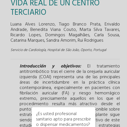
VIDA REAL DE UN CENTRO
TERCIARIO
Luana Alves Lorenzo, Tiago Branco Prata, Erivaldo
Andrade, Benedita Viana Couto, Marta Silva Tavares,
Ricardo Lopes, Domingos Magalhães, Carla Sousa,
Catarina Marques, Sandra Amorim, Rui Rodrigues
Servicio de Cardiología, Hospital de São João, Oporto, Portugal
Introducción y objetivos:
El tratamiento
antitrombótico tras el cierre de la orejuela auricular
izquierda (COAI) representa una de las principales
áreas de incertidumbre en la práctica clínica
contemporánea, especialmente en pacientes con
fibrilación auricular (FA) y riesgo hemorrágico
extremo, precisamente aquellos en los que el
procedimiento resulta más atractivo desde el
punto de vista clínico. La evidencia disponible sobre
¿Es usted profesional
estrategias de desescalada tras el implante sigue
sanitario apto para prescribir
siendo limitada y heterogénea. El objetivo de este
o dispensar medicamentos?
estudio fue caracterizar las estrategias