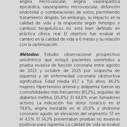
angina microvascular, angina vasoespástica
epicárdica, vasoespasmo microvascular, disfunción
endotelial o combinaciones de estos, permitiendo
tratamiento dirigido. Sin embargo, su impacto en la
calidad de vida y la respuesta según fenotipo y
cambios terapéuticos no está bien definido en
práctica clínica real. El objetivo fue evaluar el
cambio en la calidad de vida a 6 meses y su relación
con la optimización.
Métodos:
Estudio observacional prospectivo
unicéntrico que incluyó pacientes sometidos a
prueba invasiva de función coronaria entre agosto
de 2023 y octubre de 2025 por sospecha de
isquemia y sin enfermedad coronaria obstructiva
significativa. Edad media 61,7 ± 11,6 años; 46,3%
mujeres. Hipertensión arterial y dislipemia fueron las
comorbilidades más frecuentes (61,2%), seguidas de
diabetes mellitus (35,8%). El 44,8% eran fumadores
activos. La indicación fue dolor torácico en el
74,6%, angina inestable en el 20,9% y síndrome
coronario agudo sin elevación del segmento ST en
el 4,5%. El 34,3% presentaban pruebas no invasivas
positivas para isquemia. La calidad de vida se evaluó