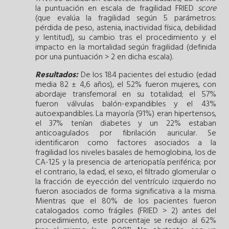
la puntuación en escala de fragilidad FRIED
score
(que evalúa la fragilidad según 5 parámetros:
pérdida de peso, astenia, inactividad física, debilidad
y lentitud), su cambio tras el procedimiento y el
impacto en la mortalidad según fragilidad (definida
por una puntuación > 2 en dicha escala).
Resultados:
De los 184 pacientes del estudio (edad
media 82 ± 4,6 años), el 52% fueron mujeres, con
abordaje transfemoral en su totalidad; el 57%
fueron válvulas balón-expandibles y el 43%
autoexpandibles. La mayoría (91%) eran hipertensos,
el 37% tenían diabetes y un 22% estaban
anticoagulados por fibrilación auricular. Se
identificaron como factores asociados a la
fragilidad los niveles basales de hemoglobina, los de
CA-125 y la presencia de arteriopatía periférica; por
el contrario, la edad, el sexo, el filtrado glomerular o
la fracción de eyección del ventrículo izquierdo no
fueron asociados de forma significativa a la misma.
Mientras que el 80% de los pacientes fueron
catalogados como frágiles (FRIED > 2) antes del
procedimiento, este porcentaje se redujo al 62%