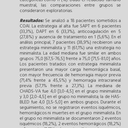
categóricas como n (%). Dado el reducido tamaño
muestral, las comparaciones entre grupos se
consideraron exploratorias.
Resultados:
Se analizó a 18 pacientes sometidos a
COAI. La estrategia al alta fue SAPT en 6 pacientes
(33,3%), DAPT en 6 (33,3%), anticoagulación en 5
(27,8%) y ausencia de tratamiento en 1 (5,6%). En el
análisis principal, 7 pacientes (38,9%) recibieron una
estrategia minimalista y 11 (61,1%) una estrategia no
minimalista. La edad mediana fue similar en ambos
grupos: 75,0 [67,5-76,5] frente a 75,0 [71,5-81,0] años.
Los pacientes tratados con estrategia minimalista
presentaron una mayor carga hemorrágica basal,
con mayor frecuencia de hemorragia mayor previa
(71,4% frente a 45,5%) y hemorragia intracraneal
previa (57,1% frente a 27,3%). La mediana de
CHADS-VA fue 4,0 [3,0-4,5] en el grupo minimalista
y 3,0 [2,0-4,5] en el grupo no minimalista; la de HAS-
BLED fue 4,0 [3,5-5,0] en ambos grupos. Durante el
seguimiento, no se registraron eventos isquémicos,
hemorrágicos ni muertes en el grupo minimalista. En
el grupo no minimalista se documentaron 2 eventos
isquémicos (18,2%), 2 eventos hemorrágicos (18,2%)