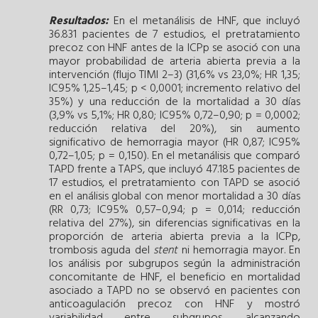
Resultados:
En el metanálisis de HNF, que incluyó
36.831 pacientes de 7 estudios, el pretratamiento
precoz con HNF antes de la ICPp se asoció con una
mayor probabilidad de arteria abierta previa a la
intervención (flujo TIMI 2–3) (31,6% vs 23,0%; HR 1,35;
IC95% 1,25–1,45; p < 0,0001; incremento relativo del
35%) y una reducción de la mortalidad a 30 días
(3,9% vs 5,1%; HR 0,80; IC95% 0,72–0,90; p = 0,0002;
reducción relativa del 20%), sin aumento
significativo de hemorragia mayor (HR 0,87; IC95%
0,72–1,05; p = 0,150). En el metanálisis que comparó
TAPD frente a TAPS, que incluyó 47.185 pacientes de
17 estudios, el pretratamiento con TAPD se asoció
en el análisis global con menor mortalidad a 30 días
(RR 0,73; IC95% 0,57–0,94; p = 0,014; reducción
relativa del 27%), sin diferencias significativas en la
proporción de arteria abierta previa a la ICPp,
trombosis aguda del
stent
ni hemorragia mayor. En
los análisis por subgrupos según la administración
concomitante de HNF, el beneficio en mortalidad
asociado a TAPD no se observó en pacientes con
anticoagulación precoz con HNF y mostró
variabilidad entre subgrupos, alcanzando