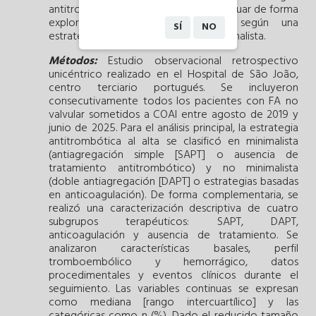
antitrombóticas al alta tras COAI y evaluar de forma
exploratoria la evolución clínica según una
SÍ
NO
estrategia minimalista frente a no minimalista.
Métodos:
Estudio observacional retrospectivo
unicéntrico realizado en el Hospital de São João,
centro terciario portugués. Se incluyeron
consecutivamente todos los pacientes con FA no
valvular sometidos a COAI entre agosto de 2019 y
junio de 2025. Para el análisis principal, la estrategia
antitrombótica al alta se clasificó en minimalista
(antiagregación simple [SAPT] o ausencia de
tratamiento antitrombótico) y no minimalista
(doble antiagregación [DAPT] o estrategias basadas
en anticoagulación). De forma complementaria, se
realizó una caracterización descriptiva de cuatro
subgrupos terapéuticos: SAPT, DAPT,
anticoagulación y ausencia de tratamiento. Se
analizaron características basales, perfil
tromboembólico y hemorrágico, datos
procedimentales y eventos clínicos durante el
seguimiento. Las variables continuas se expresan
como mediana [rango intercuartílico] y las