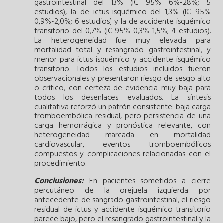
gastrointestinal del 13% (IC 95% 6%-28%; 5
estudios), la de ictus isquémico del 1,3% (IC 95%
0,9%-2,0%; 6 estudios) y la de accidente isquémico
transitorio del 0,7% (IC 95% 0,3%-1,5%; 4 estudios).
La heterogeneidad fue muy elevada para
mortalidad total y resangrado gastrointestinal, y
menor para ictus isquémico y accidente isquémico
transitorio. Todos los estudios incluidos fueron
observacionales y presentaron riesgo de sesgo alto
o crítico, con certeza de evidencia muy baja para
todos los desenlaces evaluados. La síntesis
cualitativa reforzó un patrón consistente: baja carga
tromboembólica residual, pero persistencia de una
carga hemorrágica y pronóstica relevante, con
heterogeneidad marcada en mortalidad
cardiovascular, eventos tromboembólicos
compuestos y complicaciones relacionadas con el
procedimiento.
Conclusiones:
En pacientes sometidos a cierre
percutáneo de la orejuela izquierda por
antecedente de sangrado gastrointestinal, el riesgo
residual de ictus y accidente isquémico transitorio
parece bajo, pero el resangrado gastrointestinal y la