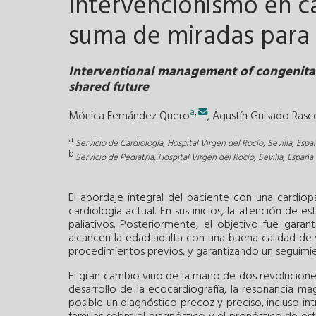
Intervencionismo en c
suma de miradas para
Interventional management of congenital 
shared future
a
,
Mónica Fernández Quero
,
Agustín Guisado Rasc
a
Servicio de Cardiología, Hospital Virgen del Rocío, Sevilla, Espa
b
Servicio de Pediatría, Hospital Virgen del Rocío, Sevilla, España
El abordaje integral del paciente con una cardio
cardiología actual. En sus inicios, la atención de 
paliativos. Posteriormente, el objetivo fue garan
alcancen la edad adulta con una buena calidad de v
procedimientos previos, y garantizando un seguimi
El gran cambio vino de la mano de dos revoluciones:
desarrollo de la ecocardiografía, la resonancia ma
posible un diagnóstico precoz y preciso, incluso i