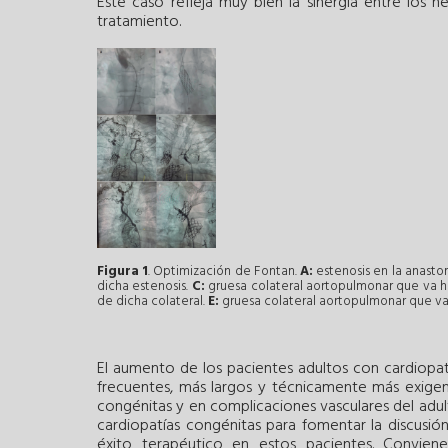
Este caso refleja muy bien la sinergia entre los 
tratamiento.
Figura 1
. Optimización de Fontan.
A:
estenosis en la anasto
dicha estenosis.
C:
gruesa colateral aortopulmonar que va ha
de dicha colateral.
E:
gruesa colateral aortopulmonar que va 
El aumento de los pacientes adultos con cardiopa
frecuentes, más largos y técnicamente más exigen
congénitas y en complicaciones vasculares del ad
cardiopatías congénitas para fomentar la discusión 
éxito terapéutico en estos pacientes. Convien