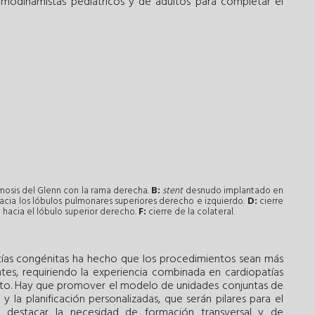
hemodinamistas pediátricos y de adultos para completar el
mosis del Glenn con la rama derecha.
B:
stent
desnudo implantado en
cia los lóbulos pulmonares superiores derecho e izquierdo.
D:
cierre
hacia el lóbulo superior derecho.
F:
cierre de la colateral.
tías congénitas ha hecho que los procedimientos sean más
tes, requiriendo la experiencia combinada en cardiopatías
ulto. Hay que promover el modelo de unidades conjuntas de
y la planificación personalizadas, que serán pilares para el
e destacar la necesidad de formación transversal y de