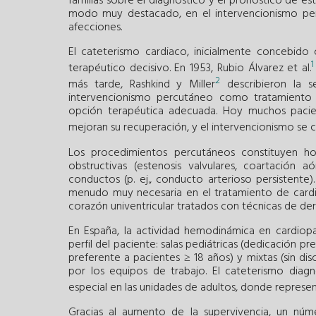
familias sobre el diagnóstico y el pronóstico de es
modo muy destacado, en el intervencionismo perc
afecciones.
El cateterismo cardiaco, inicialmente concebido
1
terapéutico decisivo. En 1953, Rubio Álvarez et al.
2
más tarde, Rashkind y Miller
describieron la se
intervencionismo percutáneo como tratamiento p
opción terapéutica adecuada. Hoy muchos pacient
mejoran su recuperación, y el intervencionismo se 
Los procedimientos percutáneos constituyen ho
obstructivas (estenosis valvulares, coartación 
conductos (p. ej., conducto arterioso persistent
menudo muy necesaria en el tratamiento de cardi
corazón univentricular tratados con técnicas de de
En España, la actividad hemodinámica en cardiopat
perfil del paciente: salas pediátricas (dedicación pr
preferente a pacientes ≥ 18 años) y mixtas (sin di
por los equipos de trabajo. El cateterismo diag
especial en las unidades de adultos, donde represen
Gracias al aumento de la supervivencia, un núm