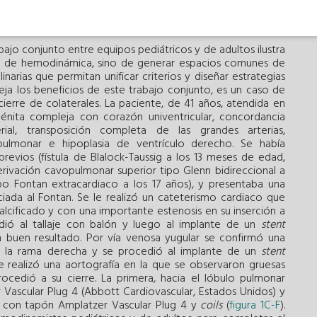
rmedad aterosclerótica coronaria, resulta muy útil en el
anomalías.
ajo conjunto entre equipos pediátricos y de adultos ilustra
sala de hemodinámica, sino de generar espacios comunes de
linarias que permitan unificar criterios y diseñar estrategias
eja los beneficios de este trabajo conjunto, es un caso de
ierre de colaterales. La paciente, de 41 años, atendida en
énita compleja con corazón univentricular, concordancia
terial, transposición completa de las grandes arterias,
 pulmonar e hipoplasia de ventrículo derecho. Se había
evios (fístula de Blalock-Taussig a los 13 meses de edad,
erivación cavopulmonar superior tipo Glenn bidireccional a
ipo Fontan extracardiaco a los 17 años), y presentaba una
iada al Fontan. Se le realizó un cateterismo cardiaco que
lcificado y con una importante estenosis en su inserción a
dió al tallaje con balón y luego al implante de un
stent
buen resultado. Por vía venosa yugular se confirmó una
a la rama derecha y se procedió al implante de un
stent
 se realizó una aortografía en la que se observaron gruesas
cedió a su cierre. La primera, hacia el lóbulo pulmonar
Vascular Plug 4 (Abbott Cardiovascular, Estados Unidos) y
ho con tapón Amplatzer Vascular Plug 4 y
coils
(
figura 1C-F
).