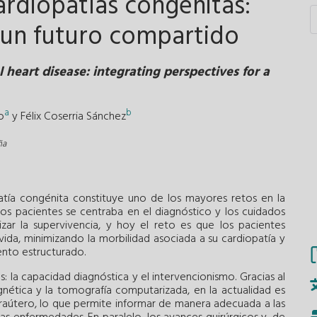
ardiopatías congénitas:
 un futuro compartido
heart disease: integrating perspectives for a
a
b
o
y
Félix Coserria Sánchez
ña
patía congénita constituye uno de los mayores retos en la
estos pacientes se centraba en el diagnóstico y los cuidados
tizar la supervivencia, y hoy el reto es que los pacientes
ida, minimizando la morbilidad asociada a su cardiopatía y
ento estructurado.
 la capacidad diagnóstica y el intervencionismo. Gracias al
gnética y la tomografía computarizada, en la actualidad es
ntraútero, lo que permite informar de manera adecuada a las