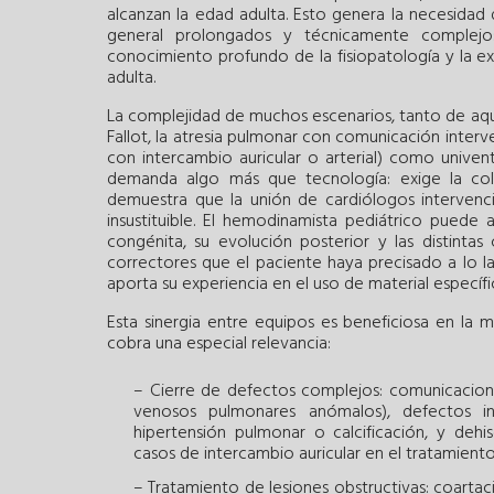
alcanzan la edad adulta. Esto genera la necesidad
general prolongados y técnicamente complejo
conocimiento profundo de la fisiopatología y la e
adulta.
La complejidad de muchos escenarios, tanto de aque
Fallot, la atresia pulmonar con comunicación interve
con intercambio auricular o arterial) como univentr
demanda algo más que tecnología: exige la cola
demuestra que la unión de cardiólogos intervenci
insustituible. El hemodinamista pediátrico puede 
congénita, su evolución posterior y las distintas
correctores que el paciente haya precisado a lo l
aporta su experiencia en el uso de material específ
Esta sinergia entre equipos es beneficiosa en la 
cobra una especial relevancia:
– Cierre de defectos complejos: comunicacione
venosos pulmonares anómalos), defectos int
hipertensión pulmonar o calcificación, y deh
casos de intercambio auricular en el tratamiento
– Tratamiento de lesiones obstructivas: coartac