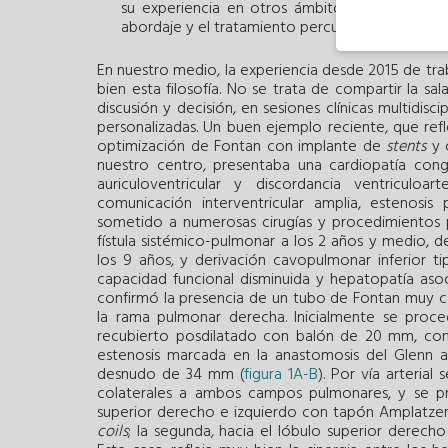
su experiencia en otros ámbitos, como la enfe
abordaje y el tratamiento percutáneo de estas 
En nuestro medio, la experiencia desde 2015 de trab
bien esta filosofía. No se trata de compartir la 
discusión y decisión, en sesiones clínicas multidiscip
personalizadas. Un buen ejemplo reciente, que refl
optimización de Fontan con implante de
stents
y c
nuestro centro, presentaba una cardiopatía cong
auriculoventricular y discordancia ventriculoar
comunicación interventricular amplia, estenosis
sometido a numerosas cirugías y procedimientos pr
fístula sistémico-pulmonar a los 2 años y medio, d
los 9 años, y derivación cavopulmonar inferior t
capacidad funcional disminuida y hepatopatía asoc
confirmó la presencia de un tubo de Fontan muy ca
la rama pulmonar derecha. Inicialmente se proce
recubierto posdilatado con balón de 20 mm, con 
estenosis marcada en la anastomosis del Glenn 
desnudo de 34 mm (
figura 1A-B
). Por vía arterial
colaterales a ambos campos pulmonares, y se pro
superior derecho e izquierdo con tapón Amplatzer 
coils
; la segunda, hacia el lóbulo superior derec