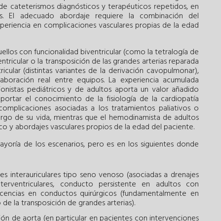
 de cateterismos diagnósticos y terapéuticos repetidos, en
s. El adecuado abordaje requiere la combinación del
xperiencia en complicaciones vasculares propias de la edad
llos con funcionalidad biventricular (como la tetralogía de
ntricular o la transposición de las grandes arterias reparada
icular (distintas variantes de la derivación cavopulmonar),
boración real entre equipos. La experiencia acumulada
onistas pediátricos y de adultos aporta un valor añadido
aportar el conocimiento de la fisiología de la cardiopatía
 complicaciones asociadas a los tratamientos paliativos o
argo de su vida, mientras que el hemodinamista de adultos
ico y abordajes vasculares propios de la edad del paciente.
mayoría de los escenarios, pero es en los siguientes donde
s interauriculares tipo seno venoso (asociadas a drenajes
erventriculares, conducto persistente en adultos con
iscencias en conductos quirúrgicos (fundamentalmente en
 de la transposición de grandes arterias).
ión de aorta (en particular en pacientes con intervenciones