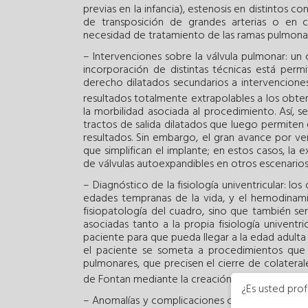
previas en la infancia), estenosis en distintos 
de transposición de grandes arterias o en 
necesidad de tratamiento de las ramas pulmona
– Intervenciones sobre la válvula pulmonar: un
incorporación de distintas técnicas está permi
derecho dilatados secundarios a intervenciones 
resultados totalmente extrapolables a los obten
la morbilidad asociada al procedimiento. Así, 
tractos de salida dilatados que luego permiten
resultados. Sin embargo, el gran avance por ven
que simplifican el implante; en estos casos, la
de válvulas autoexpandibles en otros escenarios,
– Diagnóstico de la fisiología univentricular: l
edades tempranas de la vida, y el hemodinami
fisiopatología del cuadro, sino que también ser
asociadas tanto a la propia fisiología univentri
paciente para que pueda llegar a la edad adulta 
el paciente se someta a procedimientos que 
pulmonares, que precisen el cierre de colateral
de Fontan mediante la creación o el cierre de 
¿Es usted prof
– Anomalías y complicaciones coronarias: el pap