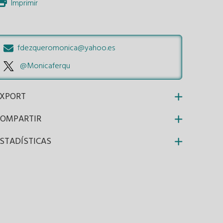
Imprimir
fdezqueromonica@yahoo.es
@Monicaferqu
EXPORT
COMPARTIR
STADÍSTICAS