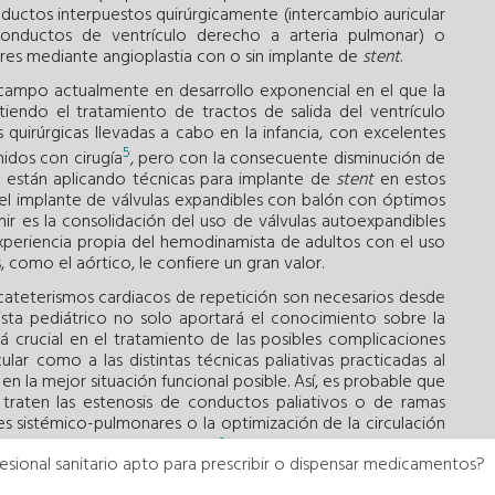
conductos interpuestos quirúrgicamente (intercambio auricular
conductos de ventrículo derecho a arteria pulmonar) o
res mediante angioplastia con o sin implante de
stent
.
 campo actualmente en desarrollo exponencial en el que la
tiendo el tratamiento de tractos de salida del ventrículo
quirúrgicas llevadas a cabo en la infancia, con excelentes
5
idos con cirugía
, pero con la consecuente disminución de
se están aplicando técnicas para implante de
stent
en estos
 el implante de válvulas expandibles con balón con óptimos
ir es la consolidación del uso de válvulas autoexpandibles
 experiencia propia del hemodinamista de adultos con el uso
 como el aórtico, le confiere un gran valor.
os cateterismos cardiacos de repetición son necesarios desde
sta pediátrico no solo aportará el conocimiento sobre la
á crucial en el tratamiento de las posibles complicaciones
cular como a las distintas técnicas paliativas practicadas al
en la mejor situación funcional posible. Así, es probable que
traten las estenosis de conductos paliativos o de ramas
es sistémico-pulmonares o la optimización de la circulación
6
fenestraciones en el conducto
.
esional sanitario apto para prescribir o dispensar medicamentos?
el del cardiólogo de adultos cobra un papel principal, pues