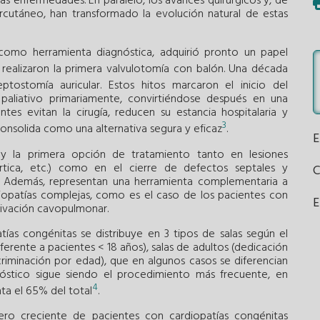
tas enfermedades. En paralelo, los avances quirúrgicos y, de
utáneo, han transformado la evolución natural de estas
 como herramienta diagnóstica, adquirió pronto un papel
realizaron la primera valvulotomía con balón. Una década
ptostomía auricular. Estos hitos marcaron el inicio del
aliativo primariamente, convirtiéndose después en una
es evitan la cirugía, reducen su estancia hospitalaria y
3
consolida como una alternativa segura y eficaz
.
y la primera opción de tratamiento tanto en lesiones
aórtica, etc.) como en el cierre de defectos septales y
e). Además, representan una herramienta complementaria a
opatías complejas, como es el caso de los pacientes con
E
rivación cavopulmonar.
ías congénitas se distribuye en 3 tipos de salas según el
eferente a pacientes < 18 años), salas de adultos (dedicación
scriminación por edad), que en algunos casos se diferencian
nóstico sigue siendo el procedimiento más frecuente, en
4
ta el 65% del total
.
ero creciente de pacientes con cardiopatías congénitas