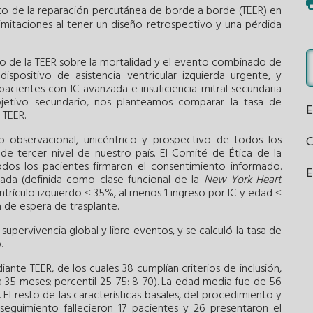
to de la reparación percutánea de borde a borde (TEER) en
imitaciones al tener un diseño retrospectivo y una pérdida
cto de la TEER sobre la mortalidad y el evento combinado de
spositivo de asistencia ventricular izquierda urgente, y
pacientes con IC avanzada e insuficiencia mitral secundaria
objetivo secundario, nos planteamos comparar la tasa de
 TEER.
tro observacional, unicéntrico y prospectivo de todos los
de tercer nivel de nuestro país. El Comité de Ética de la
dos los pacientes firmaron el consentimiento informado.
E
zada (definida como clase funcional de la
New York Heart
ntrículo izquierdo ≤ 35%, al menos 1 ingreso por IC y edad ≤
 de espera de trasplante.
supervivencia global y libre eventos, y se calculó la tasa de
.
ante TEER, de los cuales 38 cumplían criterios de inclusión,
35 meses; percentil 25-75: 8-70). La edad media fue de 56
El resto de las características basales, del procedimiento y
 seguimiento fallecieron 17 pacientes y 26 presentaron el