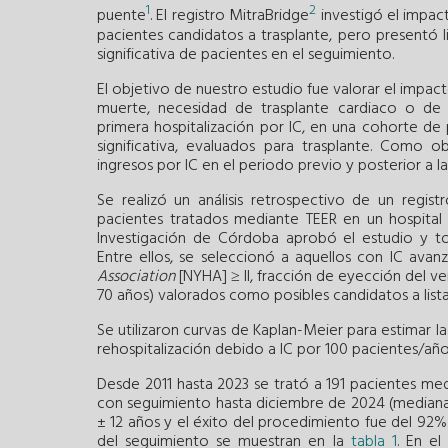
1
2
puente
. El registro MitraBridge
investigó el impac
pacientes candidatos a trasplante, pero presentó l
significativa de pacientes en el seguimiento.
El objetivo de nuestro estudio fue valorar el impa
muerte, necesidad de trasplante cardiaco o de di
primera hospitalización por IC, en una cohorte de 
significativa, evaluados para trasplante. Como 
ingresos por IC en el periodo previo y posterior a la
Se realizó un análisis retrospectivo de un regis
pacientes tratados mediante TEER en un hospital 
Investigación de Córdoba aprobó el estudio y to
Entre ellos, se seleccionó a aquellos con IC avan
Association
[NYHA] ≥ II, fracción de eyección del ve
70 años) valorados como posibles candidatos a lista
Se utilizaron curvas de Kaplan-Meier para estimar la 
rehospitalización debido a IC por 100 pacientes/año
Desde 2011 hasta 2023 se trató a 191 pacientes medi
con seguimiento hasta diciembre de 2024 (mediana 
± 12 años y el éxito del procedimiento fue del 92%. 
del seguimiento se muestran en la
tabla 1
. En el