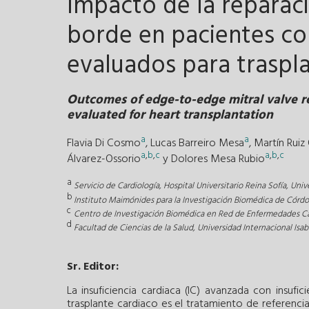
Impacto de la reparac
borde en pacientes con
evaluados para traspl
Outcomes of edge-to-edge mitral valve rep
evaluated for heart transplantation
a
a
Flavia Di Cosmo
,
Lucas Barreiro Mesa
,
Martín Ruiz 
a
,
b
,
c
a
,
b
,
c
Álvarez-Ossorio
y
Dolores Mesa Rubio
a
Servicio de Cardiología, Hospital Universitario Reina Sofía, Un
b
Instituto Maimónides para la Investigación Biomédica de Córdo
c
Centro de Investigación Biomédica en Red de Enfermedades Card
d
Facultad de Ciencias de la Salud, Universidad Internacional Isabe
Sr. Editor:
La insuficiencia cardiaca (IC) avanzada con insufi
trasplante cardiaco es el tratamiento de referenci