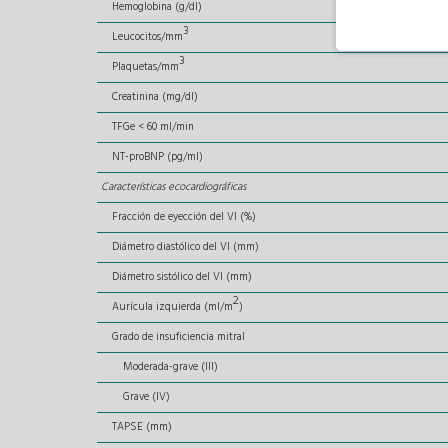
Hemoglobina (g/dl)
3
Leucocitos/mm
3
Plaquetas/mm
Creatinina (mg/dl)
TFGe < 60 ml/min
NT-proBNP (pg/ml)
Características ecocardiográficas
Fracción de eyección del VI (%)
Diámetro diastólico del VI (mm)
Diámetro sistólico del VI (mm)
2
Aurícula izquierda (ml/m
)
Grado de insuficiencia mitral
Moderada-grave (III)
Grave (IV)
TAPSE (mm)