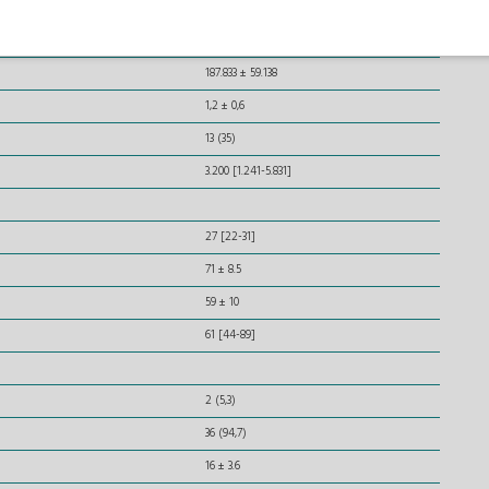
14 ± 2
7.551 ± 2.138
187.833 ± 59.138
1,2 ± 0,6
13 (35)
3.200 [1.241-5.831]
27 [22-31]
71 ± 8.5
59 ± 10
61 [44-89]
2 (5,3)
36 (94,7)
16 ± 3.6