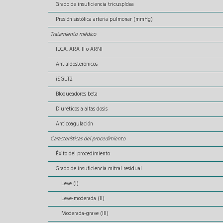
Grado de insuficiencia tricuspídea
Presión sistólica arteria pulmonar (mmHg)
Tratamiento médico
IECA, ARA-II o ARNI
Antialdosterónicos
iSGLT2
Bloqueadores beta
Diuréticos a altas dosis
Anticoagulación
Características del procedimiento
Éxito del procedimiento
Grado de insuficiencia mitral residual
Leve (I)
Leve-moderada (II)
Moderada-grave (III)