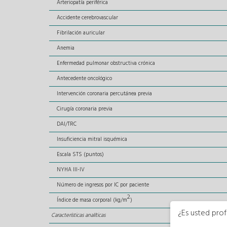
Arteriopatía periférica
Accidente cerebrovascular
Fibrilación auricular
Anemia
Enfermedad pulmonar obstructiva crónica
Antecedente oncológico
Intervención coronaria percutánea previa
Cirugía coronaria previa
DAI/TRC
Insuficiencia mitral isquémica
Escala STS (puntos)
NYHA III-IV
Número de ingresos por IC por paciente
2
Índice de masa corporal (kg/m
)
¿Es usted prof
Características analíticas