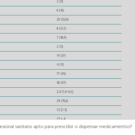
2 (5)
6 (16)
20 (52,6)
8 (21,1)
7 (18,4)
2 (5)
14 (37)
4 (11)
17 (45)
18 (47)
2,4 [1,4-4,2]
29 (76,3)
1,5 [1-3]
27 ± 4
esional sanitario apto para prescribir o dispensar medicamentos?