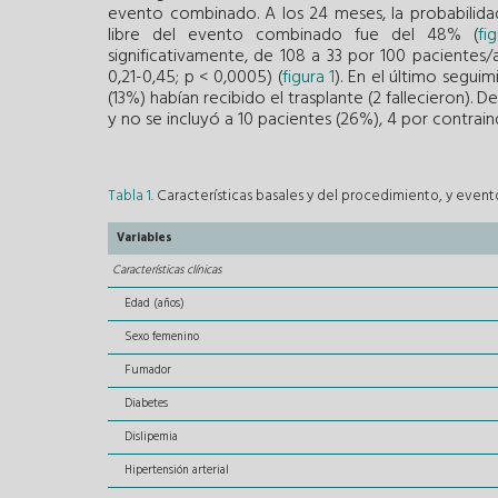
evento combinado. A los 24 meses, la probabilidad
libre del evento combinado fue del 48% (
fi
significativamente, de 108 a 33 por 100 pacientes/
0,21-0,45; p < 0,0005) (
figura 1
). En el último seguim
(13%) habían recibido el trasplante (2 fallecieron). D
y no se incluyó a 10 pacientes (26%), 4 por contraind
Tabla 1
. Características basales y del procedimiento, y event
Variables
Características clínicas
Edad (años)
Sexo femenino
Fumador
Diabetes
Dislipemia
Hipertensión arterial