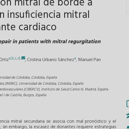
ión mitral de borde a
 insuficiencia mitral
ante cardiaco
air in patients with mitral regurgitation
a
,
b
,
c
,
d
,
a
Ortiz
,
Cristina Urbano Sánchez
,
Manuel Pan
iversidad de Córdoba, Córdoba, España
ba (IMIBIC), Universidad de Córdoba, Córdoba, España
iovasculares (CIBERCV), Instituto de Salud Carlos III, Madrid, España
l I de Castilla, Burgos, España
ciencia mitral secundaria se asocia con mal pronóstico y el
a; sin embargo, la escasez de donantes requiere estrategias