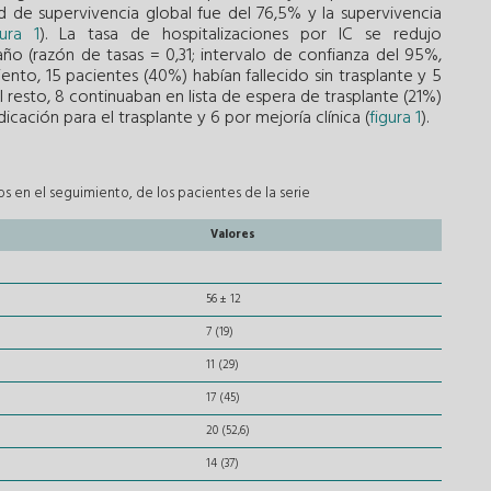
 de supervivencia global fue del 76,5% y la supervivencia
gura 1
). La tasa de hospitalizaciones por IC se redujo
año (razón de tasas = 0,31; intervalo de confianza del 95%,
iento, 15 pacientes (40%) habían fallecido sin trasplante y 5
el resto, 8 continuaban en lista de espera de trasplante (21%)
icación para el trasplante y 6 por mejoría clínica (
figura 1
).
os en el seguimiento, de los pacientes de la serie
Valores
56 ± 12
7 (19)
11 (29)
17 (45)
20 (52,6)
14 (37)