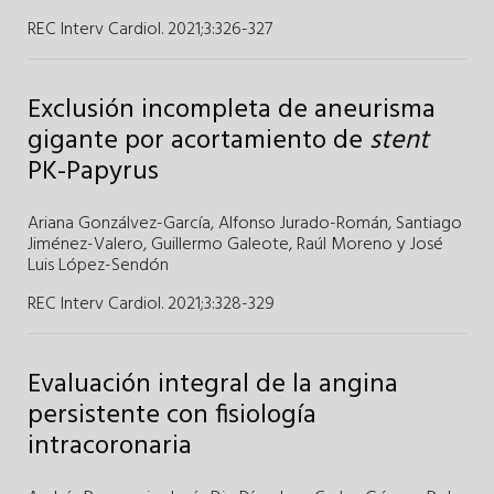
REC Interv Cardiol. 2021;3
:
326-327
Exclusión incompleta de aneurisma
gigante por acortamiento de
stent
PK-Papyrus
Ariana Gonzálvez-García
,
Alfonso Jurado-Román
,
Santiago
Jiménez-Valero
,
Guillermo Galeote
,
Raúl Moreno
y
José
Luis López-Sendón
REC Interv Cardiol. 2021;3
:
328-329
Evaluación integral de la angina
persistente con fisiología
intracoronaria