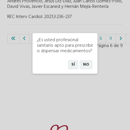
Andrés Provencio,
Jesús Diz-Díaz,
Juan Carlos Gómez-Polo,
David Vivas,
Javier Escaned y
Hernán Mejía-Rentería
REC Interv Cardiol. 2021;3
:
236-237
1
2
3
4
5
6
7
8
9
¿Es usted profesional
sanitario apto para prescribir
Página 6 de 9
o dispensar medicamentos?
SÍ
NO