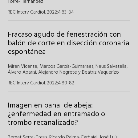
Torre-Hernández
REC Interv Cardiol. 2022;4
:
83-84
Fracaso agudo de fenestración con
balón de corte en disección coronaria
espontánea
Miren Vicente
,
Marcos García-Guimaraes
,
Neus Salvatella
,
Álvaro Aparisi
,
Alejandro Negrete
y
Beatriz Vaquerizo
REC Interv Cardiol. 2022;4
:
80-82
Imagen en panal de abeja:
¿enfermedad en entramado o
trombo recanalizado?
Bernat Serra-Creus,
Ricardo Palma-Carbajal
,
José Luis