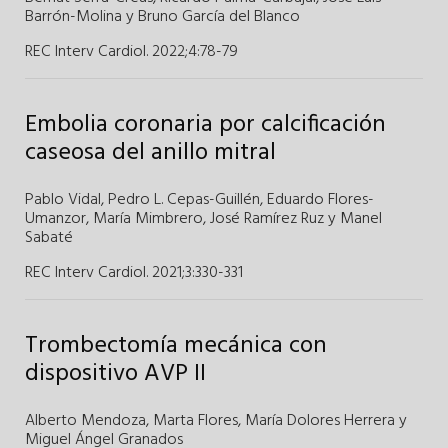
Barrón-Molina y
Bruno García del Blanco
REC Interv Cardiol. 2022;4
:
78-79
Embolia coronaria por calcificación
caseosa del anillo mitral
Pablo Vidal
,
Pedro L. Cepas-Guillén
,
Eduardo Flores-
Umanzor
,
María Mimbrero
,
José Ramírez Ruz
y
Manel
Sabaté
REC Interv Cardiol. 2021;3
:
330-331
Trombectomía mecánica con
dispositivo AVP II
Alberto Mendoza
,
Marta Flores,
María Dolores Herrera
y
Miguel Ángel Granados