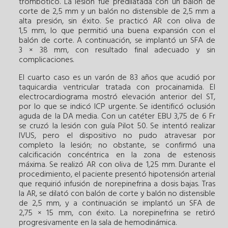
trombótico. La lesión fue predilatada con un balón de
corte de 2,5 mm y un balón no distensible de 2,5 mm a
alta presión, sin éxito. Se practicó AR con oliva de
1,5 mm, lo que permitió una buena expansión con el
balón de corte. A continuación, se implantó un SFA de
3 × 38 mm, con resultado final adecuado y sin
complicaciones.
El cuarto caso es un varón de 83 años que acudió por
taquicardia ventricular tratada con procainamida. El
electrocardiograma mostró elevación anterior del ST,
por lo que se indicó ICP urgente. Se identificó oclusión
aguda de la DA media. Con un catéter EBU 3,75 de 6 Fr
se cruzó la lesión con guía Pilot 50. Se intentó realizar
IVUS, pero el dispositivo no pudo atravesar por
completo la lesión; no obstante, se confirmó una
calcificación concéntrica en la zona de estenosis
máxima. Se realizó AR con oliva de 1,25 mm. Durante el
procedimiento, el paciente presentó hipotensión arterial
que requirió infusión de norepinefrina a dosis bajas. Tras
la AR, se dilató con balón de corte y balón no distensible
de 2,5 mm, y a continuación se implantó un SFA de
2,75 × 15 mm, con éxito. La norepinefrina se retiró
progresivamente en la sala de hemodinámica.