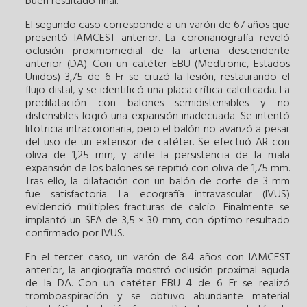
buen resultado final.
El segundo caso corresponde a un varón de 67 años que
presentó IAMCEST anterior. La coronariografía reveló
oclusión proximomedial de la arteria descendente
anterior (DA). Con un catéter EBU (Medtronic, Estados
Unidos) 3,75 de 6 Fr se cruzó la lesión, restaurando el
flujo distal, y se identificó una placa crítica calcificada. La
predilatación con balones semidistensibles y no
distensibles logró una expansión inadecuada. Se intentó
litotricia intracoronaria, pero el balón no avanzó a pesar
del uso de un extensor de catéter. Se efectuó AR con
oliva de 1,25 mm, y ante la persistencia de la mala
expansión de los balones se repitió con oliva de 1,75 mm.
Tras ello, la dilatación con un balón de corte de 3 mm
fue satisfactoria. La ecografía intravascular (IVUS)
evidenció múltiples fracturas de calcio. Finalmente se
implantó un SFA de 3,5 × 30 mm, con óptimo resultado
confirmado por IVUS.
En el tercer caso, un varón de 84 años con IAMCEST
anterior, la angiografía mostró oclusión proximal aguda
de la DA. Con un catéter EBU 4 de 6 Fr se realizó
tromboaspiración y se obtuvo abundante material