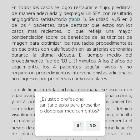
En todos los casos se logró restaurar el flujo, predilatar
de manera adecuada y desplegar un SFA con resultado
angiográfico satisfactorio (
tabla 1
). Se utilizó IVUS en 2
de los 4 pacientes; cabe destacar que estos son los
casos más recientes, lo que refleja una mayor
concienciación sobre los beneficios de las técnicas de
imagen para optimizar los resultados procedimentales
en pacientes con calcificación en las arterias coronarias
durante la última década. El tiempo medio del
procedimiento fue de 133 ± 31 minutos. A los 2 años de
seguimiento, los 4 pacientes seguían vivos y no
requirieron procedimientos intervencionistas adicionales
ni reingresos por problemas cardiovasculares.
La calcificación en las arterias coronarias se asocia con
edad avanzada, tabaquismo y enfermedad renal crónica,
¿Es usted profesional
y está presente en hasta un tercio de los pacientes
sanitario apto para prescribir
2
,
3
sometidos a ICP
. La calcificación grave, definida
o dispensar medicamentos?
visualmente o mediante imagen intracoronaria, dificulta
la implantación y la expansión del
stent
, e incrementa el
SÍ
NO
4
riesgo de complicaciones
. Las técnicas de modificación
de placa más recientes prometen mejorar estos
5