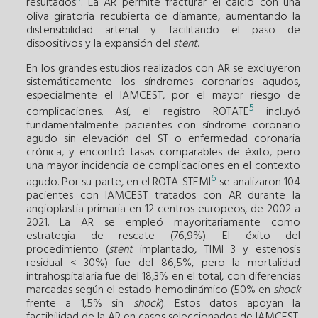
resultados
. La AR permite fracturar el calcio con una
oliva giratoria recubierta de diamante, aumentando la
distensibilidad arterial y facilitando el paso de
dispositivos y la expansión del
stent
.
En los grandes estudios realizados con AR se excluyeron
sistemáticamente los síndromes coronarios agudos,
especialmente el IAMCEST, por el mayor riesgo de
5
complicaciones. Así, el registro ROTATE
incluyó
fundamentalmente pacientes con síndrome coronario
agudo sin elevación del ST o enfermedad coronaria
crónica, y encontró tasas comparables de éxito, pero
una mayor incidencia de complicaciones en el contexto
6
agudo. Por su parte, en el ROTA-STEMI
se analizaron 104
pacientes con IAMCEST tratados con AR durante la
angioplastia primaria en 12 centros europeos, de 2002 a
2021. La AR se empleó mayoritariamente como
estrategia de rescate (76,9%). El éxito del
procedimiento (
stent
implantado, TIMI 3 y estenosis
residual < 30%) fue del 86,5%, pero la mortalidad
intrahospitalaria fue del 18,3% en el total, con diferencias
marcadas según el estado hemodinámico (50% en
shock
frente a 1,5% sin
shock
). Estos datos apoyan la
factibilidad de la AR en casos seleccionados de IAMCEST.