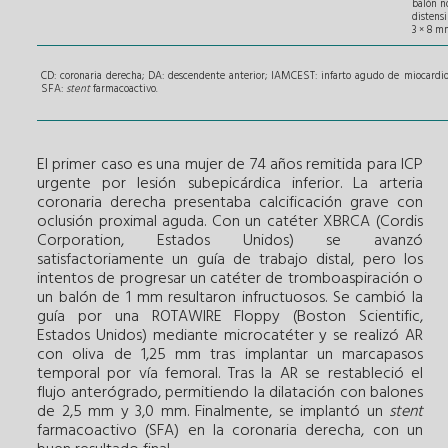
balón n
distensi
3 × 8 m
CD: coronaria derecha; DA: descendente anterior; IAMCEST: infarto agudo de miocardio
SFA:
stent
farmacoactivo.
El primer caso es una mujer de 74 años remitida para ICP
urgente por lesión subepicárdica inferior. La arteria
coronaria derecha presentaba calcificación grave con
oclusión proximal aguda. Con un catéter XBRCA (Cordis
Corporation, Estados Unidos) se avanzó
satisfactoriamente un guía de trabajo distal, pero los
intentos de progresar un catéter de tromboaspiración o
un balón de 1 mm resultaron infructuosos. Se cambió la
guía por una ROTAWIRE Floppy (Boston Scientific,
Estados Unidos) mediante microcatéter y se realizó AR
con oliva de 1,25 mm tras implantar un marcapasos
temporal por vía femoral. Tras la AR se restableció el
flujo anterógrado, permitiendo la dilatación con balones
de 2,5 mm y 3,0 mm. Finalmente, se implantó un
stent
farmacoactivo (SFA) en la coronaria derecha, con un