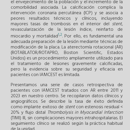
el envejecimiento de la población y el incremento de la
comorbilidad asociada. La calcificación complica la
intervención coronaria percutánea (ICP) y se asocia a
peores resultados técnicos y clínicos, incluyendo
mayores tasas de trombosis en el interior del
stent
,
revascularización de la lesión índice, reinfarto de
1
,
2
miocardio y mortalidad
. Por ello, es fundamental una
adecuada preparación de la lesión mediante técnicas de
modificación de la placa. La aterectomía rotacional (AR)
(ROTABLATOR/ROTAPRO, Boston Scientific, Estados
Unidos) es un procedimiento ampliamente utilizado para
el tratamiento de lesiones gravemente calcificadas,
pero la evidencia sobre su seguridad y eficacia en
pacientes con IAMCEST es limitada.
Presentamos una serie de casos retrospectiva de
pacientes con IAMCEST tratados con AR entre 2011 y
2023 en nuestro centro. Se recopilaron datos clínicos y
angiográficos. Se describe la tasa de éxito definida
como implante exitoso de
stent
con estenosis residual <
20% y flujo distal
Thrombolysis in Myocardial Infarction
(TIMI) III, sin complicaciones mayores intrahospitalarias. El
seguimiento clínico se realizó según la práctica habitual
de la unidad.