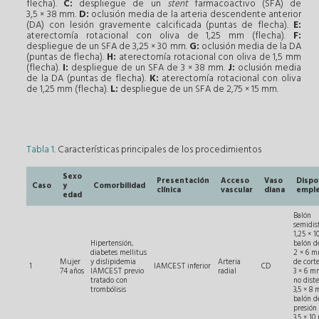
flecha).
C:
despliegue de un
stent
farmacoactivo (SFA) de
3,5 × 38 mm.
D:
oclusión media de la arteria descendente anterior
(DA) con lesión gravemente calcificada (puntas de flecha).
E:
aterectomía rotacional con oliva de 1,25 mm (flecha).
F:
despliegue de un SFA de 3,25 × 30 mm.
G:
oclusión media de la DA
(puntas de flecha).
H:
aterectomía rotacional con oliva de 1,5 mm
(flecha).
I:
despliegue de un SFA de 3 × 38 mm.
J:
oclusión media
de la DA (puntas de flecha).
K:
aterectomía rotacional con oliva
de 1,25 mm (flecha).
L:
despliegue de un SFA de 2,75 × 15 mm.
Tabla 1
. Características principales de los procedimientos
Sexo
Presentación
Acceso
Vaso
Dispo
Caso
y
Comorbilidad
clínica
vascular
diana
empl
edad
Balón
semidis
1,25 × 
Hipertensión,
balón d
diabetes mellitus
2 × 6 m
Mujer
y dislipidemia
Arteria
de cort
1
IAMCEST inferior
CD
74 años
IAMCEST previo
radial
3 × 6 m
tratado con
no diste
trombólisis
3,5 × 8
balón d
presión
3,5 × 1