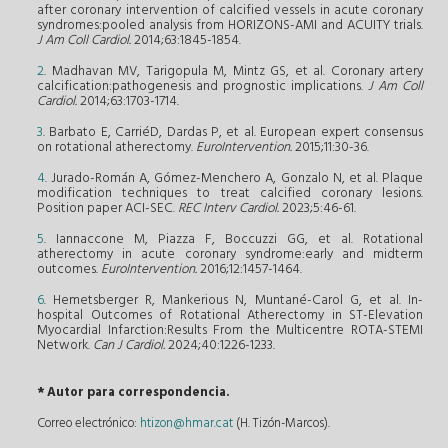
after coronary intervention of calcified vessels in acute coronary
syndromes:pooled analysis from HORIZONS-AMI and ACUITY trials.
J Am Coll Cardiol.
2014;63:1845-1854.
2
. Madhavan MV, Tarigopula M, Mintz GS, et al. Coronary artery
calcification:pathogenesis and prognostic implications.
J Am Coll
Cardiol.
2014;63:1703-1714.
3
. Barbato E, CarriéD, Dardas P, et al. European expert consensus
on rotational atherectomy.
EuroIntervention.
2015;11:30-36.
4
. Jurado-Román A, Gómez-Menchero A, Gonzalo N, et al. Plaque
modification techniques to treat calcified coronary lesions.
Position paper ACI-SEC.
REC Interv Cardiol.
2023;5:46-61.
5
. Iannaccone M, Piazza F, Boccuzzi GG, et al. Rotational
atherectomy in acute coronary syndrome:early and midterm
outcomes.
EuroIntervention.
2016;12:1457-1464.
6
. Hemetsberger R, Mankerious N, Muntané-Carol G, et al. In-
hospital Outcomes of Rotational Atherectomy in ST-Elevation
Myocardial Infarction:Results From the Multicentre ROTA-STEMI
Network.
Can J Cardiol.
2024;40:1226-1233.
* Autor para correspondencia.
Correo electrónico:
htizon@hmar.cat
(H. Tizón-Marcos).