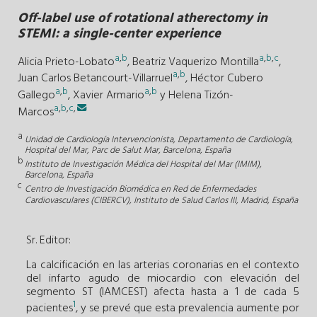
Off-label use of rotational atherectomy in
STEMI: a single-center experience
a
,
b
a
,
b
,
c
Alicia Prieto-Lobato
,
Beatriz Vaquerizo Montilla
,
a
,
b
Juan Carlos Betancourt-Villarruel
,
Héctor Cubero
a
,
b
a
,
b
Gallego
,
Xavier Armario
y
Helena Tizón-
a
,
b
,
c
,
Marcos
a
Unidad de Cardiología Intervencionista, Departamento de Cardiología,
Hospital del Mar, Parc de Salut Mar, Barcelona, España
b
Instituto de Investigación Médica del Hospital del Mar (IMIM),
Barcelona, España
c
Centro de Investigación Biomédica en Red de Enfermedades
Cardiovasculares (CIBERCV), Instituto de Salud Carlos III, Madrid, España
Sr. Editor:
La calcificación en las arterias coronarias en el contexto
del infarto agudo de miocardio con elevación del
segmento ST (IAMCEST) afecta hasta a 1 de cada 5
1
pacientes
, y se prevé que esta prevalencia aumente por