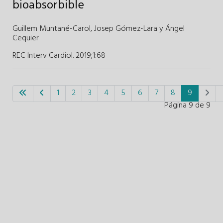
bioabsorbible
Guillem Muntané-Carol
,
Josep Gómez-Lara
y
Ángel
Cequier
REC Interv Cardiol. 2019;1
:
68
1
2
3
4
5
6
7
8
9
Página 9 de 9