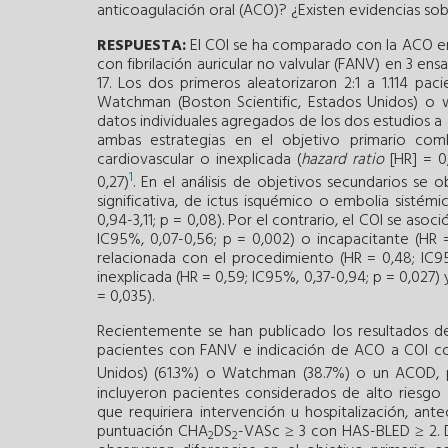
anticoagulación oral (ACO)? ¿Existen evidencias so
RESPUESTA:
El COI se ha comparado con la ACO e
con fibrilación auricular no valvular (FANV) en 3 e
17. Los dos primeros aleatorizaron 2:1 a 1.114 p
Watchman (Boston Scientific, Estados Unidos) o wa
datos individuales agregados de los dos estudios a
ambas estrategias en el objetivo primario com
cardiovascular o inexplicada (
hazard ratio
[HR] = 0,
1
0,27)
. En el análisis de objetivos secundarios se
significativa, de ictus isquémico o embolia sistémi
0,94-3,11; p = 0,08). Por el contrario, el COI se as
IC95%, 0,07-0,56; p = 0,002) o incapacitante (HR 
relacionada con el procedimiento (HR = 0,48; IC95
inexplicada (HR = 0,59; IC95%, 0,37-0,94; p = 0,027)
= 0,035).
Recientemente se han publicado los resultados de
pacientes con FANV e indicación de ACO a COI co
Unidos) (61.3%) o Watchman (38.7%) o un ACOD, p
incluyeron pacientes considerados de alto riesgo
que requiriera intervención u hospitalización, a
puntuación CHA
DS
-VASc ≥ 3 con HAS-BLED ≥ 2. 
2
2