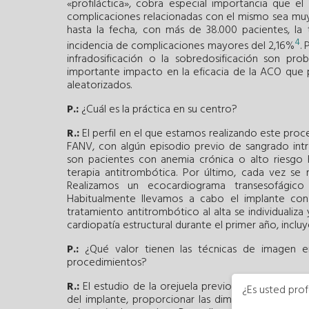
«profiláctica», cobra especial importancia que e
complicaciones relacionadas con el mismo sea muy 
hasta la fecha, con más de 38.000 pacientes, la
4
incidencia de complicaciones mayores del 2,16%
.
infradosificación o la sobredosificación son pro
importante impacto en la eficacia de la ACO que 
aleatorizados.
P.:
¿Cuál es la práctica en su centro?
R.:
El perfil en el que estamos realizando este pro
FANV, con algún episodio previo de sangrado intr
son pacientes con anemia crónica o alto riesgo
terapia antitrombótica. Por último, cada vez se 
Realizamos un ecocardiograma transesofágico
Habitualmente llevamos a cabo el implante con
tratamiento antitrombótico al alta se individualiz
cardiopatía estructural durante el primer año, incluy
P.:
¿Qué valor tienen las técnicas de imagen e
procedimientos?
R.:
El estudio de la orejuela previo al procedimien
¿Es usted prof
del implante, proporcionar las dimensiones precisa