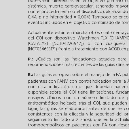
observaron diferencias en el objetivo primario c
sistémica, muerte cardiovascular, sangrado mayor
con el procedimiento o el dispositivo), alcanzando c
0,44; p no inferioridad = 0,004). Tampoco se enc
eventos incluidos en el objetivo combinado de form
Actualmente están en marcha otros cuatro ensayos 
del COI con dispositivo Watchman FLX (CHAMPIO
(CATALYST [NCT04226547]) o con cualquiera
[NCT03463317]) frente a tratamiento con ACOD en 
P.:
¿Cuáles son las indicaciones actuales para 
recomendaciones más recientes de las guías clínica
R.:
Las guías europeas sobre el manejo de la FA pub
pacientes con FANV con contraindicación para la A
con esta indicación, creo que deberían hacerse 
disponible sobre el COI tiene limitaciones, fund
ensayos clínicos con un número limitado de p
antitrombótico indicado tras el COI, que pueden c
lugar, las guías se elaboraron antes de que se c
consistentes con la eficacia y la seguridad del
seguimiento limitado a 2 años), que en la actual
tromboembólicos en pacientes con FA con riesgo 