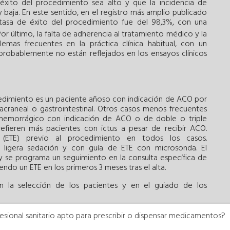
l éxito del procedimiento sea alto y que la incidencia de
baja. En este sentido, en el registro más amplio publicado
 tasa de éxito del procedimiento fue del 98,3%, con una
 Por último, la falta de adherencia al tratamiento médico y la
blemas frecuentes en la práctica clínica habitual, con un
probablemente no están reflejados en los ensayos clínicos
cedimiento es un paciente añoso con indicación de ACO por
acraneal o gastrointestinal. Otros casos menos frecuentes
 hemorrágico con indicación de ACO o de doble o triple
refieren más pacientes con ictus a pesar de recibir ACO.
 (ETE) previo al procedimiento en todos los casos.
 ligera sedación y con guía de ETE con microsonda. El
a y se programa un seguimiento en la consulta específica de
endo un ETE en los primeros 3 meses tras el alta.
n la selección de los pacientes y en el guiado de los
to tiene como objetivo determinar la viabilidad anatómica
esional sanitario apto para prescribir o dispensar medicamentos?
s para la selección del tamaño del dispositivo y excluir la