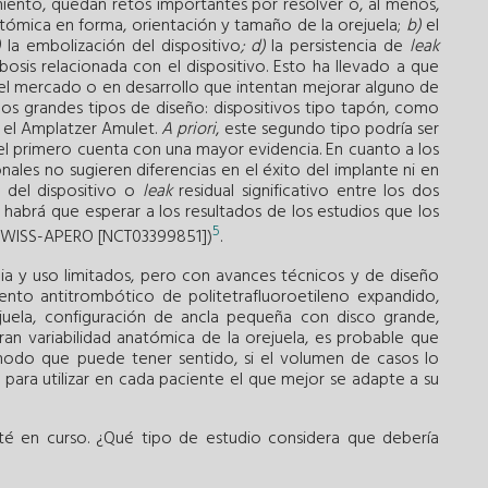
iento, quedan retos importantes por resolver o, al menos,
atómica en forma, orientación y tamaño de la orejuela;
b)
el
)
la embolización del dispositivo
; d)
la persistencia de
leak
osis relacionada con el dispositivo. Esto ha llevado a que
 el mercado o en desarrollo que intentan mejorar alguno de
os grandes tipos de diseño: dispositivos tipo tapón, como
o el Amplatzer Amulet.
A priori
, este segundo tipo podría ser
el primero cuenta con una mayor evidencia. En cuanto a los
ales no sugieren diferencias en el éxito del implante ni en
s del dispositivo o
leak
residual significativo entre los dos
 habrá que esperar a los resultados de los estudios que los
5
SWISS-APERO [NCT03399851])
.
ia y uso limitados, pero con avances técnicos y de diseño
to antitrombótico de politetrafluoroetileno expandido,
uela, configuración de ancla pequeña con disco grande,
gran variabilidad anatómica de la orejuela, es probable que
odo que puede tener sentido, si el volumen de casos lo
 para utilizar en cada paciente el que mejor se adapte a su
té en curso. ¿Qué tipo de estudio considera que debería