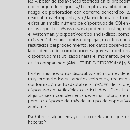
R.:
A pesar de los avances técnicos en el procedim
con margen de mejora:
a)
la amplia variabilidad an
riesgo de perforación con derrame pericárdico;
c
residual tras el implante; y
e)
la incidencia de tromb
exista un amplio número de dispositivos de COI en
estos aspectos.
Grosso modo
podemos distinguir d
el Watchman, y dispositivos tipo ancla-disco, com
más versátil en anatomías complejas, mientras que 
resultados del procedimiento, los datos observacion
la incidencia de complicaciones graves, trombosi
dispositivos más utilizados hasta el momento, pero
están comparando (AMULET IDE [NCT02879448] y 
Existen muchos otros dispositivos aún con evidenc
muy prometedores: tamaños extremos, recubrimien
conformación autoadaptable al
ostium
de la orej
dispositivos muy flexibles o articulados… Dada la 
algunos sean complementarios en un futuro, de m
permite, disponer de más de un tipo de dispositivo
anatomía.
P.:
Cítenos algún ensayo clínico relevante que es
hacerse?