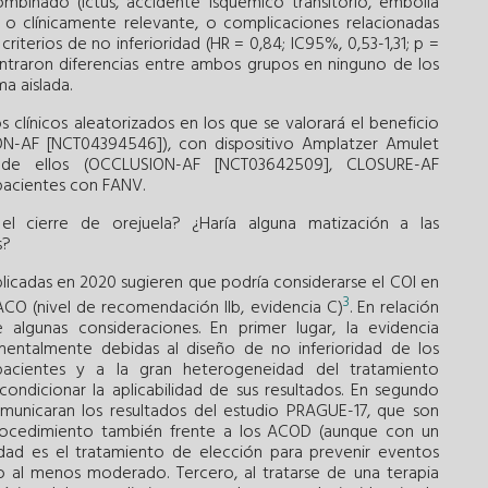
ombinado (ictus, accidente isquémico transitorio, embolia
 o clínicamente relevante, o complicaciones relacionadas
riterios de no inferioridad (HR = 0,84; IC95%, 0,53-1,31; p =
ontraron diferencias entre ambos grupos en ninguno de los
a aislada.
clínicos aleatorizados en los que se valorará el beneficio
N-AF [NCT04394546]), con dispositivo Amplatzer Amulet
 de ellos (OCCLUSION-AF [NCT03642509], CLOSURE-AF
pacientes con FANV.
el cierre de orejuela? ¿Haría alguna matización a las
s?
licadas en 2020 sugieren que podría considerarse el COI en
3
CO (nivel de recomendación IIb, evidencia C)
. En relación
algunas consideraciones. En primer lugar, la evidencia
amentalmente debidas al diseño de no inferioridad de los
acientes y a la gran heterogeneidad del tratamiento
ondicionar la aplicabilidad de sus resultados. En segundo
omunicaran los resultados del estudio PRAGUE-17, que son
 procedimiento también frente a los ACOD (aunque con un
idad es el tratamiento de elección para prevenir eventos
al menos moderado. Tercero, al tratarse de una terapia