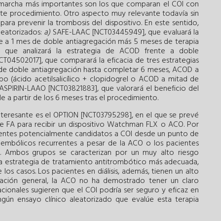
n marcha más importantes son los que comparan el COI con
ste procedimiento. Otro aspecto muy relevante todavía sin
ara prevenir la trombosis del dispositivo. En este sentido,
leatorizados:
a)
SAFE-LAAC [NCT03445949], que evaluará la
te a 1 mes de doble antiagregación más 5 meses de terapia
que analizará la estrategia de ACOD frente a doble
T04502017], que comparará la eficacia de tres estrategias
de doble antiagregación hasta completar 6 meses, ACOD a
po (ácido acetilsalicílico + clopidogrel o ACOD a mitad de
ASPIRIN-LAAO [NCT03821883], que valorará el beneficio del
 a partir de los 6 meses tras el procedimiento.
interesante es el OPTION [NCT03795298], en el que se prevé
de FA para recibir un dispositivo Watchman FLX o ACO. Por
acientes potencialmente candidatos a COI desde un punto de
embólicos recurrentes a pesar de la ACO o los pacientes
s. Ambos grupos se caracterizan por un muy alto riesgo
la estrategia de tratamiento antitrombótico más adecuada,
los casos. Los pacientes en diálisis, además, tienen un alto
lación general, la ACO no ha demostrado tener un claro
cionales sugieren que el COI podría ser seguro y eficaz en
ngún ensayo clínico aleatorizado que evalúe esta terapia