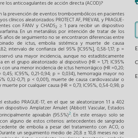
bre los anticoagulantes de acción directa (ACOD)?
n la prevención de eventos tromboembólicos en pacientes
nsayos clínicos aleatorizados: PROTECT AF, PREVAIL y PRAGUE-
acientes con FANV y CHADS
≥ 1 para recibir un dispositivo
2
rfarina. En un metanálisis por intención de tratar de los
 5 años de seguimiento no se encontraron diferencias entre
binado de ictus, embolia sistémica y muerte de causa
82; intervalo de confianza del 95% [IC95%], 0,58-1,17; p =
 observó una mayor incidencia, aunque no estadísticamente
ca en el grupo aleatorizado al dispositivo (HR = 1,71; IC95%
oció con una menor incidencia de ictus hemorrágico (HR =0,20;
= 0,45; IC95%, 0,21-0,94; p = 0,034), hemorragia mayor no
E
% 0,32-0,71; p < 0,001), muerte de causa cardiovascular o
 y muerte por cualquier causa (HR = 0,73; IC95%, 0,54-0,98; p
l estudio PRAGUE-17, en el que se aleatorizaron 1:1 a 402
n dispositivo Amplatzer Amulet (Abbott Vascular, Estados
2
rincipalmente apixabán (95.5%)
. En este ensayo solo se
 con alguno de estos criterios: antecedentes de sangrado
ntecedente de embolia a pesar del tratamiento con ACO, o
Durante un seguimiento medio de 20,8 ± 10,8 meses no se