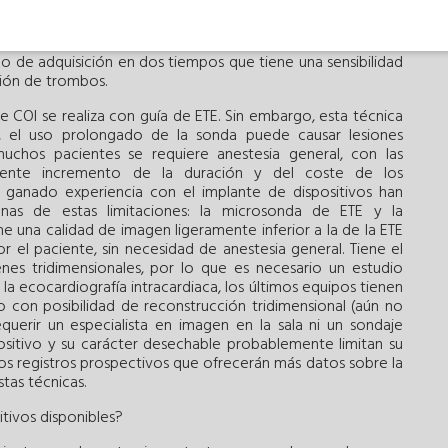
izar una técnica de imagen tridimensional, en general ETE o
tra dependerá de su accesibilidad y de la experiencia en
l paciente, como la presencia de insuficiencia renal. En el
lo de adquisición en dos tiempos que tiene una sensibilidad
ción de trombos.
e COI se realiza con guía de ETE. Sin embargo, esta técnica
, el uso prolongado de la sonda puede causar lesiones
uchos pacientes se requiere anestesia general, con las
uiente incremento de la duración y del coste de los
 ganado experiencia con el implante de dispositivos han
unas de estas limitaciones: la microsonda de ETE y la
e una calidad de imagen ligeramente inferior a la de la ETE
 el paciente, sin necesidad de anestesia general. Tiene el
s tridimensionales, por lo que es necesario un estudio
 la ecocardiografía intracardiaca, los últimos equipos tienen
 con posibilidad de reconstrucción tridimensional (aún no
querir un especialista en imagen en la sala ni un sondaje
positivo y su carácter desechable probablemente limitan su
rios registros prospectivos que ofrecerán más datos sobre la
stas técnicas.
sitivos disponibles?