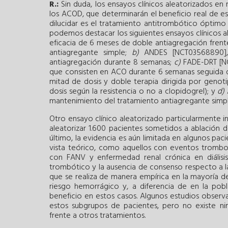
R.:
Sin duda, los ensayos clínicos aleatorizados e
los ACOD, que determinarán el beneficio real de e
dilucidar es el tratamiento antitrombótico óptimo p
podemos destacar los siguientes ensayos clínicos a
eficacia de 6 meses de doble antiagregación fren
antiagregante simple;
b)
ANDES [NCT03568890], 
antiagregación durante 8 semanas;
c)
FADE-DRT [NC
que consisten en ACO durante 6 semanas seguida 
mitad de dosis y doble terapia dirigida por genoti
dosis según la resistencia o no a clopidogrel); y
d)
mantenimiento del tratamiento antiagregante simple
Otro ensayo clínico aleatorizado particularmente 
aleatorizar 1.600 pacientes sometidos a ablación 
último, la evidencia es aún limitada en algunos p
vista teórico, como aquellos con eventos trombo
con FANV y enfermedad renal crónica en diálisi
trombótico y la ausencia de consenso respecto a 
que se realiza de manera empírica en la mayoría de 
riesgo hemorrágico y, a diferencia de en la pob
beneficio en estos casos. Algunos estudios observa
estos subgrupos de pacientes, pero no existe ni
frente a otros tratamientos.