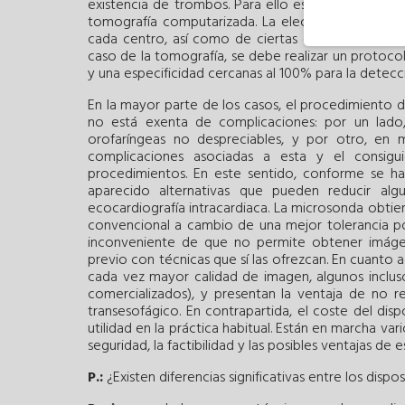
existencia de trombos. Para ello es necesario real
tomografía computarizada. La elección de una u o
cada centro, así como de ciertas características de
caso de la tomografía, se debe realizar un protoco
y una especificidad cercanas al 100% para la detec
En la mayor parte de los casos, el procedimiento d
no está exenta de complicaciones: por un lado
orofaríngeas no despreciables, y por otro, en m
complicaciones asociadas a esta y el consig
procedimientos. En este sentido, conforme se ha
aparecido alternativas que pueden reducir alg
ecocardiografía intracardiaca. La microsonda obtien
convencional a cambio de una mejor tolerancia por
inconveniente de que no permite obtener imágene
previo con técnicas que sí las ofrezcan. En cuanto a
cada vez mayor calidad de imagen, algunos incluso
comercializados), y presentan la ventaja de no re
transesofágico. En contrapartida, el coste del dis
utilidad en la práctica habitual. Están en marcha va
seguridad, la factibilidad y las posibles ventajas de e
P.:
¿Existen diferencias significativas entre los dispo