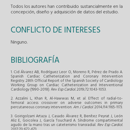
Todos los autores han contribuido sustancialmente en la
concepción, diseño y adquisición de datos del estudio.
CONFLICTO DE INTERESES
Ninguno.
BIBLIOGRAFÍA
1. Cid Álvarez AB, Rodríguez Leor O, Moreno R, Pérez de Prado A.
Spanish Cardiac Catheterization and Coronary Intervention
Registry. 28th Official Report of the Spanish Society of Cardiology
Working Group on Cardiac Catheterization and Interventional
Cardiology (1990-2018).
Rev Esp Cardiol.
2019;72:1043-1053.
2. Azzalini L, Khan R, Al-Hawwas M, et al. Effect of radial-to-
femoral access crossover on adverse outcomes in primary
percutaneous coronary intervention.
Am J Cardiol
. 2014;114:1165-1173.
3. Goirigolzarri Artaza J, Casado Álvarez R, Benítez Peyrat J, León
Aliz E, Goicolea J, García Touchard A. Síndrome compartimental
agudo de la mano tras un cateterismo transradial.
Rev Esp Cardiol.
2017;70:672-673.