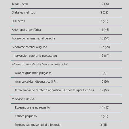
Tabaquismo
10 (36)
Diabetes mellitus
8 (29)
Dislipemia
7 (25)
Arteriopatía periférica
13 (46)
Acceso por arteria radial derecha
15 (54)
Síndrome coronario agudo
22 (79)
Intervención coronaria percutánea
18 (64)
Momento de dificultad en el acceso radial
Avance guía 0,035 pulgadas
1 (4)
Avance catéter diagnóstico 5 Fr
10 (36)
Intercambio de catéter diagnóstico 5 Fr por terapéutico 6 Fr
17 (61)
Indicación de BAT
Espasmo grave no resuelto
14 (50)
Calibre pequeño
7 (25)
Tortuosidad grave radial o braquial
3 (11)