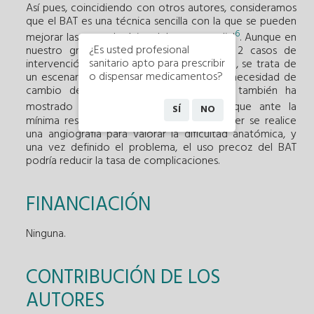
Así pues, coincidiendo con otros autores, consideramos
que el BAT es una técnica sencilla con la que se pueden
6
mejorar las tasas de éxito del acceso radial
. Aunque en
¿Es usted profesional
nuestro grupo de pacientes solo hubo 2 casos de
sanitario apto para prescribir
intervención coronaria percutánea primaria, se trata de
o dispensar medicamentos?
un escenario especialmente sensible a la necesidad de
cambio de acceso en el que el BAT también ha
7
mostrado su eficacia
. Es fundamental que ante la
SÍ
NO
mínima resistencia en el avance del catéter se realice
una angiografía para valorar la dificultad anatómica, y
una vez definido el problema, el uso precoz del BAT
podría reducir la tasa de complicaciones.
FINANCIACIÓN
Ninguna.
CONTRIBUCIÓN DE LOS
AUTORES