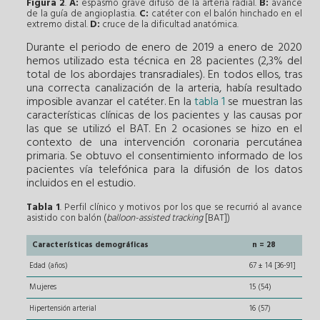
Figura 2
.
A:
espasmo grave difuso de la arteria radial.
B:
avance
de la guía de angioplastia.
C:
catéter con el balón hinchado en el
extremo distal.
D:
cruce de la dificultad anatómica.
Durante el periodo de enero de 2019 a enero de 2020
hemos utilizado esta técnica en 28 pacientes (2,3% del
total de los abordajes transradiales). En todos ellos, tras
una correcta canalización de la arteria, había resultado
imposible avanzar el catéter. En la
tabla 1
se muestran las
características clínicas de los pacientes y las causas por
las que se utilizó el BAT. En 2 ocasiones se hizo en el
contexto de una intervención coronaria percutánea
primaria. Se obtuvo el consentimiento informado de los
pacientes vía telefónica para la difusión de los datos
incluidos en el estudio.
Tabla 1
. Perfil clínico y motivos por los que se recurrió al avance
asistido con balón (
balloon-assisted tracking
[BAT])
Características demográficas
n = 28
Edad (años)
67 ± 14 [36-91]
Mujeres
15 (54)
Hipertensión arterial
16 (57)