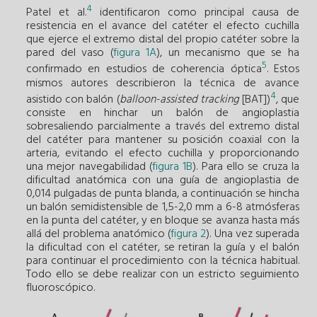
4
Patel et al.
identificaron como principal causa de
resistencia en el avance del catéter el efecto cuchilla
que ejerce el extremo distal del propio catéter sobre la
pared del vaso (
figura 1A
), un mecanismo que se ha
5
confirmado en estudios de coherencia óptica
. Estos
mismos autores describieron la técnica de avance
4
asistido con balón (
balloon-assisted tracking
[BAT])
, que
consiste en hinchar un balón de angioplastia
sobresaliendo parcialmente a través del extremo distal
del catéter para mantener su posición coaxial con la
arteria, evitando el efecto cuchilla y proporcionando
una mejor navegabilidad (
figura 1B
). Para ello se cruza la
dificultad anatómica con una guía de angioplastia de
0,014 pulgadas de punta blanda, a continuación se hincha
un balón semidistensible de 1,5-2,0 mm a 6-8 atmósferas
en la punta del catéter, y en bloque se avanza hasta más
allá del problema anatómico (
figura 2
). Una vez superada
la dificultad con el catéter, se retiran la guía y el balón
para continuar el procedimiento con la técnica habitual.
Todo ello se debe realizar con un estricto seguimiento
fluoroscópico.