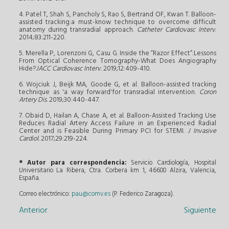
4. Patel T, Shah S, Pancholy S, Rao S, Bertrand OF, Kwan T. Balloon-
assisted tracking:a must-know technique to overcome difficult
anatomy during transradial approach.
Catheter Cardiovasc Interv
.
2014;83:211-220.
5. Merella P, Lorenzoni G, Casu G. Inside the “Razor Effect“:Lessons
From Optical Coherence Tomography-What Does Angiography
Hide?
JACC Cardiovasc Interv
. 2019;12:409-410.
6. Wojciuk J, Beijk MA, Goode G, et al. Balloon-assisted tracking
technique as 'a way forward'for transradial intervention.
Coron
Artery Dis
. 2019;30:440-447.
7. Obaid D, Hailan A, Chase A, et al. Balloon-Assisted Tracking Use
Reduces Radial Artery Access Failure in an Experienced Radial
Center and is Feasible During Primary PCI for STEMI.
J Invasive
Cardiol.
2017;29:219-224.
* Autor para correspondencia:
Servicio Cardiología, Hospital
Universitario La Ribera, Ctra. Corbera km 1, 46600 Alzira, Valencia,
España.
Correo electrónico:
pau@comv.es
(P. Federico Zaragoza).
Anterior
Siguiente