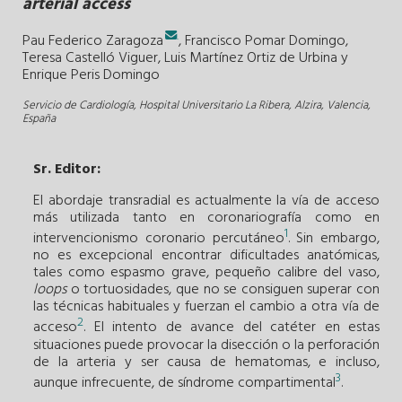
arterial access
.
Pau Federico Zaragoza
,
Francisco Pomar Domingo
,
Teresa Castelló Viguer
,
Luis Martínez Ortiz de Urbina
y
Enrique Peris Domingo
Servicio de Cardiología, Hospital Universitario La Ribera, Alzira, Valencia,
España
Sr. Editor:
El abordaje transradial es actualmente la vía de acceso
más utilizada tanto en coronariografía como en
1
intervencionismo coronario percutáneo
. Sin embargo,
no es excepcional encontrar dificultades anatómicas,
tales como espasmo grave, pequeño calibre del vaso,
loops
o tortuosidades, que no se consiguen superar con
las técnicas habituales y fuerzan el cambio a otra vía de
2
acceso
. El intento de avance del catéter en estas
situaciones puede provocar la disección o la perforación
de la arteria y ser causa de hematomas, e incluso,
3
aunque infrecuente, de síndrome compartimental
.