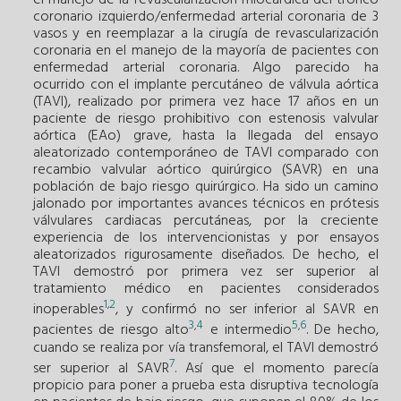
coronario izquierdo/enfermedad arterial coronaria de 3
vasos y en reemplazar a la cirugía de revascularización
coronaria en el manejo de la mayoría de pacientes con
enfermedad arterial coronaria. Algo parecido ha
ocurrido con el implante percutáneo de válvula aórtica
(TAVI), realizado por primera vez hace 17 años en un
paciente de riesgo prohibitivo con estenosis valvular
aórtica (EAo) grave, hasta la llegada del ensayo
aleatorizado contemporáneo de TAVI comparado con
recambio valvular aórtico quirúrgico (SAVR) en una
población de bajo riesgo quirúrgico. Ha sido un camino
jalonado por importantes avances técnicos en prótesis
válvulares cardiacas percutáneas, por la creciente
experiencia de los intervencionistas y por ensayos
aleatorizados rigurosamente diseñados. De hecho, el
TAVI demostró por primera vez ser superior al
tratamiento médico en pacientes considerados
1
2
,
inoperables
, y confirmó no ser inferior al SAVR en
3
4
5
6
,
,
pacientes de riesgo alto
e intermedio
. De hecho,
cuando se realiza por vía transfemoral, el TAVI demostró
7
ser superior al SAVR
. Así que el momento parecía
propicio para poner a prueba esta disruptiva tecnología