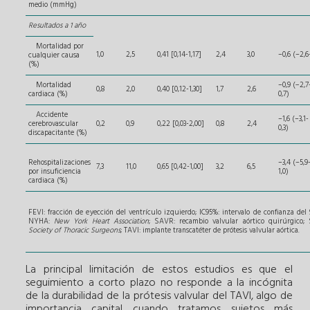
medio (mmHg)
Resultados a 1 año
Mortalidad por
1,0
2,5
0,41 [0,14-1,17]
2,4
3,0
–0,6 (–2,6-
cualquier causa
(%)
Mortalidad
–0,9 (−2,7
0,8
2,0
0,40 [0,12-1,30]
1,7
2,6
cardiaca (%)
0,7)
Accidente
–1,6 (–3,1-
cerebrovascular
0,2
0,9
0,22 [0,03-2,00]
0,8
2,4
0,3)
discapacitante (%)
Rehospitalizaciones
–3,4 (–5,9
7,3
11,0
0,65 [0,42-1,00]
3,2
6,5
por insuficiencia
1,0)
cardiaca (%)
FEVI: fracción de eyección del ventrículo izquierdo; IC95%: intervalo de confianza del
NYHA:
New York Heart Association
; SAVR: recambio valvular aórtico quirúrgico; 
Society of Thoracic Surgeons
; TAVI: implante transcatéter de prótesis valvular aórtica.
La principal limitación de estos estudios es que el
seguimiento a corto plazo no responde a la incógnita
de la durabilidad de la prótesis valvular del TAVI, algo de
importancia capital cuando tratamos sujetos más