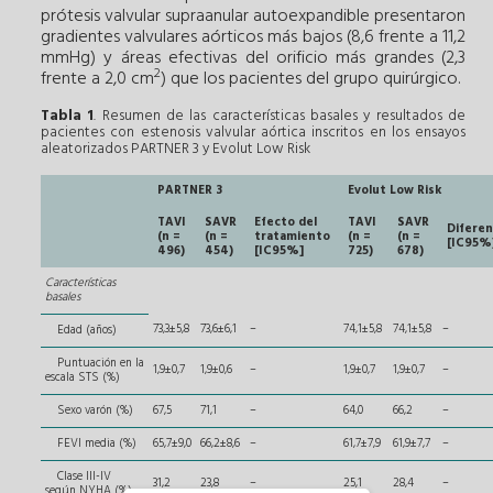
prótesis valvular supraanular autoexpandible presentaron
gradientes valvulares aórticos más bajos (8,6 frente a 11,2
mmHg) y áreas efectivas del orificio más grandes (2,3
2
frente a 2,0 cm
) que los pacientes del grupo quirúrgico.
Tabla 1
. Resumen de las características basales y resultados de
pacientes con estenosis valvular aórtica inscritos en los ensayos
aleatorizados PARTNER 3 y Evolut Low Risk
PARTNER 3
Evolut Low Risk
TAVI
SAVR
Efecto del
TAVI
SAVR
Diferen
(n =
(n =
tratamiento
(n =
(n =
[IC95%
496)
454)
[IC95%]
725)
678)
Características
basales
73,3±5,8
73,6±6,1
–
74,1±5,8
74,1±5,8
–
Edad (años)
Puntuación en la
1,9±0,7
1,9±0,6
–
1,9±0,7
1,9±0,7
–
escala STS (%)
Sexo varón (%)
67,5
71,1
–
64,0
66,2
–
FEVI media (%)
65,7±9,0
66,2±8,6
–
61,7±7,9
61,9±7,7
–
Clase III-IV
31,2
23,8
–
25,1
28,4
–
según NYHA (%)