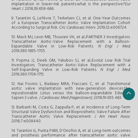
implantation in lower-risk patients:what is the perspective?
Eur
Heart J
. 2018;39:658-666.
9. Tarantini G, Lefèvre T, Terkelsen CJ, et al. One-Year Outcomes
of a European Transcatheter Aortic Valve Implantation Cohort
According to Surgical Risk.
Circ Cardiovasc Interv
. 2019;12:e006724.
10. Mack MJ, Leon MB, Thourani VH, et al.;PARTNER 3 Investigators.
Transcatheter Aortic-Valve Replacement with a Balloon-
Expandable Valve in Low-Risk Patients.
N Engl J Med.
2019;380:1695-1705.
11. Popma JJ, Deeb GM, Yakubov SJ, et al.;Evolut Low Risk Trial
Investigators. Transcatheter Aortic-Valve Replacement with a
Self-Expanding Valve in Low-Risk Patients.
N Engl J Med.
2019;380:1706-1715.
12. Nai Fovino L, Badawy MRA, Fraccaro C, et al. Transfemoral
aortic valve implantation with new-generation devices:the
repositionable Lotus versus the balloon-expandable Edwards
Sapien 3 valve.
J Cardiovasc Med (Hagerstown)
. 2018;19:655-663.
13. Barbanti M, Costa G, Zappulla P, et al. Incidence of Long-Term
Structural Valve Dysfunction and Bioprosthetic Valve Failure After
Transcatheter Aortic Valve Replacement.
J Am Heart Assoc
.
2018;7:e008440.
14. Tarantini G, Purita PAM, D'Onofrio A, et al. Long-term outcomes
and prosthesis performance after transcatheter aortic valve