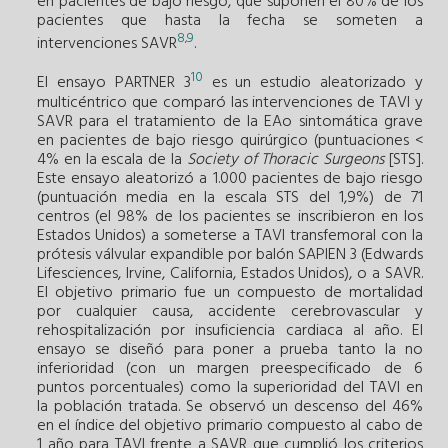
en pacientes de bajo riesgo, que suponen el 80% de los
pacientes que hasta la fecha se someten a
8
9
,
intervenciones SAVR
.
10
El ensayo PARTNER 3
es un estudio aleatorizado y
multicéntrico que comparó las intervenciones de TAVI y
SAVR para el tratamiento de la EAo sintomática grave
en pacientes de bajo riesgo quirúrgico (puntuaciones <
4% en la escala de la
Society of Thoracic Surgeons
[STS].
Este ensayo aleatorizó a 1.000 pacientes de bajo riesgo
(puntuación media en la escala STS del 1,9%) de 71
centros (el 98% de los pacientes se inscribieron en los
Estados Unidos) a someterse a TAVI transfemoral con la
prótesis válvular expandible por balón SAPIEN 3 (Edwards
Lifesciences, Irvine, California, Estados Unidos), o a SAVR.
El objetivo primario fue un compuesto de mortalidad
por cualquier causa, accidente cerebrovascular y
rehospitalización por insuficiencia cardiaca al año. El
ensayo se diseñó para poner a prueba tanto la no
inferioridad (con un margen preespecificado de 6
puntos porcentuales) como la superioridad del TAVI en
la población tratada. Se observó un descenso del 46%
en el índice del objetivo primario compuesto al cabo de
1 año para TAVI frente a SAVR que cumplió los criterios