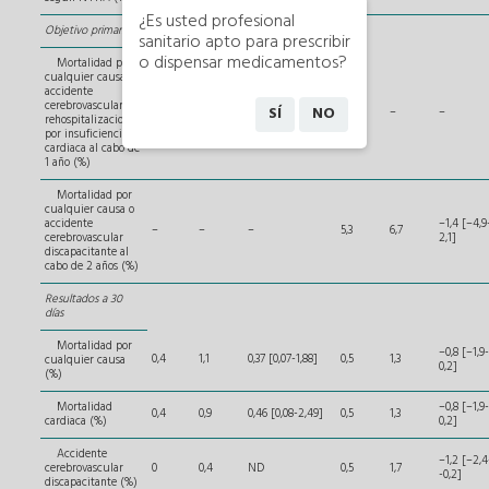
¿Es usted profesional
Objetivo primario
sanitario apto para prescribir
o dispensar medicamentos?
Mortalidad por
cualquier causa,
accidente
cerebrovascular o
SÍ
NO
8,5
15,1
0,54 [0,37-0,79]
–
–
–
rehospitalizaciones
por insuficiencia
cardiaca al cabo de
1 año (%)
Mortalidad por
cualquier causa o
accidente
–1,4 [–4,9
–
–
–
5,3
6,7
cerebrovascular
2,1]
discapacitante al
cabo de 2 años (%)
Resultados a 30
días
Mortalidad por
–0,8 [–1,9-
0,4
1,1
0,37 [0,07-1,88]
0,5
1,3
cualquier causa
0,2]
(%)
Mortalidad
–0,8 [–1,9-
0,4
0,9
0,46 [0,08-2,49]
0,5
1,3
cardiaca (%)
0,2]
Accidente
–1,2 [–2,4
cerebrovascular
0
0,4
ND
0,5
1,7
-0,2]
discapacitante (%)