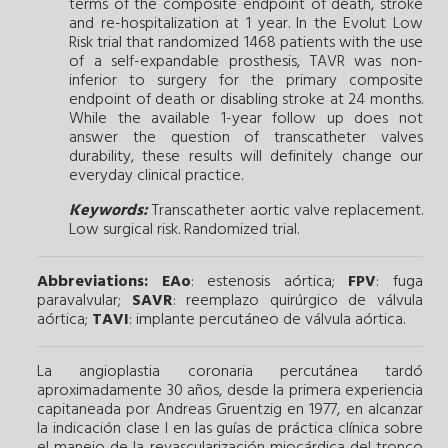
terms of the composite endpoint of death, stroke
and re-hospitalization at 1 year. In the Evolut Low
Risk trial that randomized 1468 patients with the use
of a self-expandable prosthesis, TAVR was non-
inferior to surgery for the primary composite
endpoint of death or disabling stroke at 24 months.
While the available 1-year follow up does not
answer the question of transcatheter valves
durability, these results will definitely change our
everyday clinical practice.
Keywords:
Transcatheter aortic valve replacement.
Low surgical risk.
Randomized trial.
Abbreviations:
EAo
: estenosis aórtica;
FPV
: fuga
paravalvular;
SAVR
: reemplazo quirúrgico de válvula
aórtica;
TAVI
: implante percutáneo de válvula aórtica.
La angioplastia coronaria percutánea tardó
aproximadamente 30 años, desde la primera experiencia
capitaneada por Andreas Gruentzig en 1977, en alcanzar
la indicación clase I en las guías de práctica clínica sobre
el manejo de la revascularización miocárdica del tronco