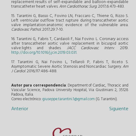
replacement:results of self-expandable and balloon-expandable
transcatheter heart valves.
Ann Cardiothorac Surg
. 2017;6:473-483.
15. Tarantini G, Basso C, Fovino LN, Fraccaro C, Thiene G, Rizzo S.
Left ventricular outflow tract rupture during transcatheter aortic
valve implantation:anatomic evidence of the vulnerable area.
Cardiovasc Pathol.
2017;29:7-10.
16. Tarantini G, Fabris T, Cardaioli F, Nai Fovino L. Coronary access
after transcatheter aortic valve replacement in bicuspid aortic
valve:lights and shades.
JACC Cardiovasc Interv
. 2019.
http://doi.org/10.1016/j.jcin.2019.03.031
.
17. Tarantini G, Nai Fovino L, Tellaroli P, Fabris T, Iliceto S.
Asymptomatic Severe Aortic Stenosis and Noncardiac Surgery.
Am
J Cardiol
. 2016;117:486-488.
Autor para correspondencia
: Department of Cardiac, Thoracic and
Vascular Science, Padova University Hospital, Via Giustiniani 2, 35128
Padova, Italia.
Correo electrónico:
giuseppe.tarantini.1@gmail.com
(G. Tarantini).
Anterior
Siguiente