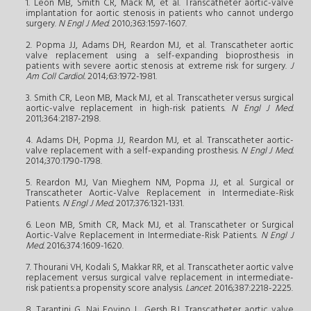
1. Leon MB, Smith CR, Mack M, et al. Transcatheter aortic-valve
implantation for aortic stenosis in patients who cannot undergo
surgery.
N Engl J Med
. 2010;363:1597-1607.
2. Popma JJ, Adams DH, Reardon MJ, et al. Transcatheter aortic
valve replacement using a self-expanding bioprosthesis in
patients with severe aortic stenosis at extreme risk for surgery.
J
Am Coll Cardiol.
2014;63:1972-1981.
3. Smith CR, Leon MB, Mack MJ, et al. Transcatheter versus surgical
aortic-valve replacement in high-risk patients.
N Engl J Med.
2011;364:2187-2198.
4. Adams DH, Popma JJ, Reardon MJ, et al. Transcatheter aortic-
valve replacement with a self-expanding prosthesis.
N Engl J Med.
2014;370:1790-1798.
5. Reardon MJ, Van Mieghem NM, Popma JJ, et al. Surgical or
Transcatheter Aortic-Valve Replacement in Intermediate-Risk
Patients.
N Engl J Med.
2017;376:1321-1331.
6. Leon MB, Smith CR, Mack MJ, et al. Transcatheter or Surgical
Aortic-Valve Replacement in Intermediate-Risk Patients.
N Engl J
Med.
2016;374:1609-1620.
7. Thourani VH, Kodali S, Makkar RR, et al. Transcatheter aortic valve
replacement versus surgical valve replacement in intermediate-
risk patients:a propensity score analysis.
Lancet
. 2016;387:2218-2225.
8. Tarantini G, Nai Fovino L, Gersh BJ. Transcatheter aortic valve