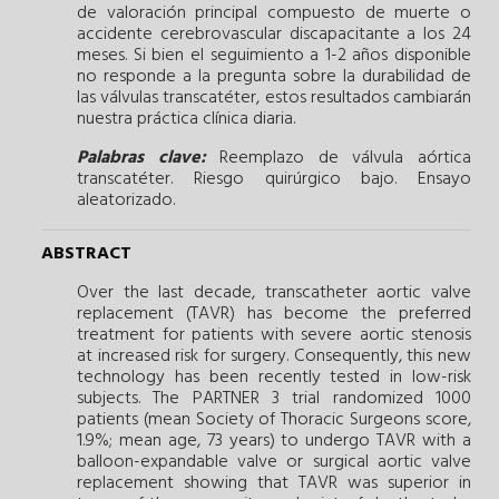
de valoración principal compuesto de muerte o
accidente cerebrovascular discapacitante a los 24
meses. Si bien el seguimiento a 1-2 años disponible
no responde a la pregunta sobre la durabilidad de
las válvulas transcatéter, estos resultados cambiarán
nuestra práctica clínica diaria.
Palabras clave:
Reemplazo de válvula aórtica
transcatéter.
Riesgo quirúrgico bajo.
Ensayo
aleatorizado.
ABSTRACT
Over the last decade, transcatheter aortic valve
replacement (TAVR) has become the preferred
treatment for patients with severe aortic stenosis
at increased risk for surgery. Consequently, this new
technology has been recently tested in low-risk
subjects. The PARTNER 3 trial randomized 1000
patients (mean Society of Thoracic Surgeons score,
1.9%; mean age, 73 years) to undergo TAVR with a
balloon-expandable valve or surgical aortic valve
replacement showing that TAVR was superior in