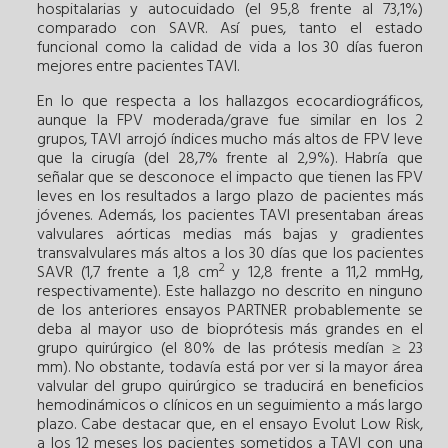
hospitalarias y autocuidado (el 95,8 frente al 73,1%)
comparado con SAVR. Así pues, tanto el estado
funcional como la calidad de vida a los 30 días fueron
mejores entre pacientes TAVI.
En lo que respecta a los hallazgos ecocardiográficos,
aunque la FPV moderada/grave fue similar en los 2
grupos, TAVI arrojó índices mucho más altos de FPV leve
que la cirugía (del 28,7% frente al 2,9%). Habría que
señalar que se desconoce el impacto que tienen las FPV
leves en los resultados a largo plazo de pacientes más
jóvenes. Además, los pacientes TAVI presentaban áreas
valvulares aórticas medias más bajas y gradientes
transvalvulares más altos a los 30 días que los pacientes
2
SAVR (1,7 frente a 1,8 cm
y 12,8 frente a 11,2 mmHg,
respectivamente). Este hallazgo no descrito en ninguno
de los anteriores ensayos PARTNER probablemente se
deba al mayor uso de bioprótesis más grandes en el
grupo quirúrgico (el 80% de las prótesis medían ≥ 23
mm). No obstante, todavía está por ver si la mayor área
valvular del grupo quirúrgico se traducirá en beneficios
hemodinámicos o clínicos en un seguimiento a más largo
plazo. Cabe destacar que, en el ensayo Evolut Low Risk,
a los 12 meses los pacientes sometidos a TAVI con una