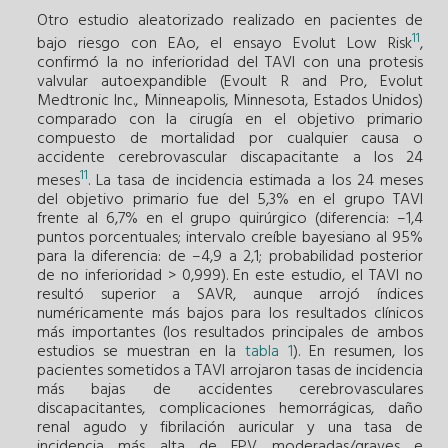
Otro estudio aleatorizado realizado en pacientes de
11
bajo riesgo con EAo, el ensayo Evolut Low Risk
,
confirmó la no inferioridad del TAVI con una protesis
valvular autoexpandible (Evoult R and Pro, Evolut
Medtronic Inc., Minneapolis, Minnesota, Estados Unidos)
comparado con la cirugía en el objetivo primario
compuesto de mortalidad por cualquier causa o
accidente cerebrovascular discapacitante a los 24
11
meses
. La tasa de incidencia estimada a los 24 meses
del objetivo primario fue del 5,3% en el grupo TAVI
frente al 6,7% en el grupo quirúrgico (diferencia: –1,4
puntos porcentuales; intervalo creíble bayesiano al 95%
para la diferencia: de –4,9 a 2,1; probabilidad posterior
de no inferioridad > 0,999). En este estudio, el TAVI no
resultó superior a SAVR, aunque arrojó índices
numéricamente más bajos para los resultados clínicos
más importantes (los resultados principales de ambos
estudios se muestran en la
tabla 1
). En resumen, los
pacientes sometidos a TAVI arrojaron tasas de incidencia
más bajas de accidentes cerebrovasculares
discapacitantes, complicaciones hemorrágicas, daño
renal agudo y fibrilación auricular y una tasa de
incidencia más alta de FPV moderadas/graves e