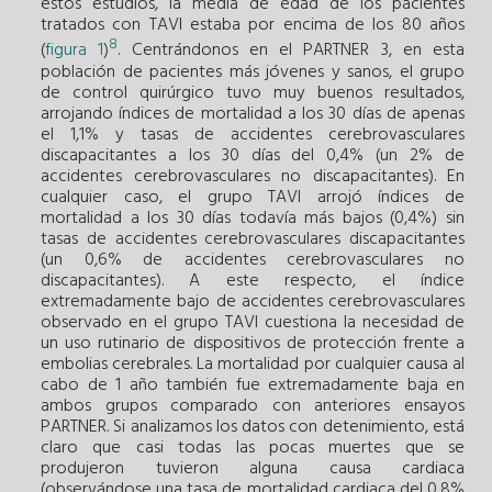
estos estudios, la media de edad de los pacientes
tratados con TAVI estaba por encima de los 80 años
8
(
figura 1
)
. Centrándonos en el PARTNER 3, en esta
población de pacientes más jóvenes y sanos, el grupo
de control quirúrgico tuvo muy buenos resultados,
arrojando índices de mortalidad a los 30 días de apenas
el 1,1% y tasas de accidentes cerebrovasculares
discapacitantes a los 30 días del 0,4% (un 2% de
accidentes cerebrovasculares no discapacitantes). En
cualquier caso, el grupo TAVI arrojó índices de
mortalidad a los 30 días todavía más bajos (0,4%) sin
tasas de accidentes cerebrovasculares discapacitantes
(un 0,6% de accidentes cerebrovasculares no
discapacitantes). A este respecto, el índice
extremadamente bajo de accidentes cerebrovasculares
observado en el grupo TAVI cuestiona la necesidad de
un uso rutinario de dispositivos de protección frente a
embolias cerebrales. La mortalidad por cualquier causa al
cabo de 1 año también fue extremadamente baja en
ambos grupos comparado con anteriores ensayos
PARTNER. Si analizamos los datos con detenimiento, está
claro que casi todas las pocas muertes que se
produjeron tuvieron alguna causa cardiaca
(observándose una tasa de mortalidad cardiaca del 0,8%