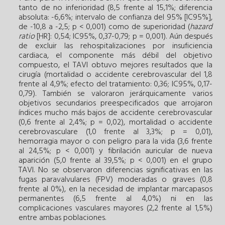
tanto de no inferioridad (8,5 frente al 15,1%; diferencia
absoluta: -6,6%; intervalo de confianza del 95% [IC95%],
de -10,8 a -2,5; p < 0,001) como de superioridad (
hazard
ratio
[HR]: 0,54; IC95%, 0,37-0,79; p = 0,001). Aún después
de excluir las rehospitalizaciones por insuficiencia
cardiaca, el componente más débil del objetivo
compuesto, el TAVI obtuvo mejores resultados que la
cirugía (mortalidad o accidente cerebrovascular del 1,8
frente al 4,9%; efecto del tratamiento: 0,36; IC95%, 0,17-
0,79). También se valoraron jerárquicamente varios
objetivos secundarios preespecificados que arrojaron
índices mucho más bajos de accidente cerebrovascular
(0,6 frente al 2,4%; p = 0,02), mortalidad o accidente
cerebrovasculare (1,0 frente al 3,3%; p = 0,01),
hemorragia mayor o con peligro para la vida (3,6 frente
al 24,5%; p < 0,001) y fibrilación auricular de nueva
aparición (5,0 frente al 39,5%; p < 0,001) en el grupo
TAVI. No se observaron diferencias significativas en las
fugas paravalvulares (FPV) moderadas o graves (0,8
frente al 0%), en la necesidad de implantar marcapasos
permanentes (6,5 frente al 4,0%) ni en las
complicaciones vasculares mayores (2,2 frente al 1,5%)
entre ambas poblaciones.