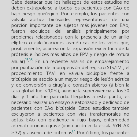
Cabe destacar que los hallazgos de estos estudios no
deben extrapolarse a todos los pacientes con EAo de
bajo riesgo quirúrgico. Por ejemplo, los pacientes con
válvula aórtica bicúspide, representativos de una
porción importante de sujetos más jóvenes con EAo,
fueron excluidos del análisis principalmente por
problemas relacionados con la presencia de un anillo
elíptico o calcificaciones asimétricas de los velos que,
posiblemente, acarrearon la expansión excéntrica de la
prótesis e índices más altos de FPV y riesgo de rotura
15
16
,
anular)
. En un reciente análisis de emparejamiento
por puntuación de la propensión del registro STS/TVT, el
procedimiento TAVI en válvula bicúspide frente a
tricúspide se asoció a un mayor riesgo de lesión aórtica
y de conversión a cirugía a corazón abierto (si bien la
tasa global fue < 1,0%), aunque la supervivencia a los 30
días y 1 año fue parecida. Llegados a este punto, es
necesario realizar un ensayo aleatorizado y dedicado de
pacientes con EAo bicúspide. Estos estudios también
excluyeron a pacientes con vías transfemorales no
aptas, EAo con gradiente y flujo bajos, enfermedad
arterial coronaria grave (puntuación en la escala SYNTAX
17
> 32) y ausencia de síntomas
. Por último, los pacientes