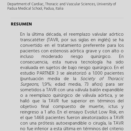
Department of Cardiac, Thoracic and Vascular Sciences, University of
Padua Medical School, Padua, Italia
RESUMEN
En la última década, el reemplazo valvular aórtico
transcatéter (TAVR, por sus siglas en inglés) se ha
convertido en el tratamiento preferente para los
pacientes con estenosis aórtica grave y con alto o
incluso moderado riesgo quirúrgico. En
consecuencia, esta nueva tecnología ha sido
evaluada en sujetos de bajo riesgo quirúrgico. En el
estudio PARTNER 3 se aleatorizó a 1.000 pacientes
(puntuación media de la
Society of Thoracic
Surgeons
, 1,9%; edad media, 73 años) para ser
sometidos a TAVR con una válvula balón expandible
o a reemplazo quirúrgico de válvula aórtica, y se
halló que la TAVR fue superior en términos del
objetivo final compuesto de muerte, ictus y
reingreso a 1 año. En el ensayo Evolut Low Risk, en
el que 1.468 pacientes fueron aleatorizados a TAVR
con una prótesis autoexpandible o cirugía, la TAVR
no fue inferior a esta última en términos del criterio