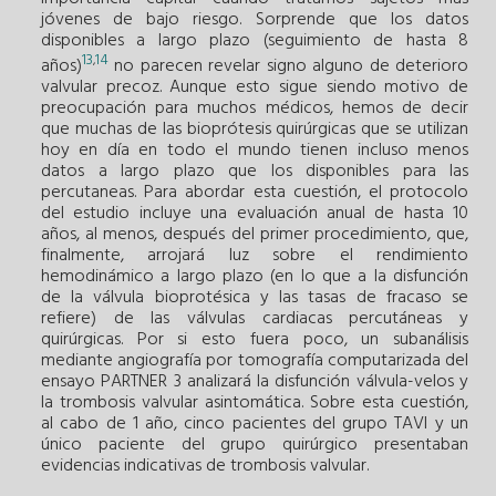
jóvenes de bajo riesgo. Sorprende que los datos
disponibles a largo plazo (seguimiento de hasta 8
13
14
,
años)
no parecen revelar signo alguno de deterioro
valvular precoz. Aunque esto sigue siendo motivo de
preocupación para muchos médicos, hemos de decir
que muchas de las bioprótesis quirúrgicas que se utilizan
hoy en día en todo el mundo tienen incluso menos
datos a largo plazo que los disponibles para las
percutaneas. Para abordar esta cuestión, el protocolo
del estudio incluye una evaluación anual de hasta 10
años, al menos, después del primer procedimiento, que,
finalmente, arrojará luz sobre el rendimiento
hemodinámico a largo plazo (en lo que a la disfunción
de la válvula bioprotésica y las tasas de fracaso se
refiere) de las válvulas cardiacas percutáneas y
quirúrgicas. Por si esto fuera poco, un subanálisis
mediante angiografía por tomografía computarizada del
ensayo PARTNER 3 analizará la disfunción válvula-velos y
la trombosis valvular asintomática. Sobre esta cuestión,
al cabo de 1 año, cinco pacientes del grupo TAVI y un
único paciente del grupo quirúrgico presentaban
evidencias indicativas de trombosis valvular.