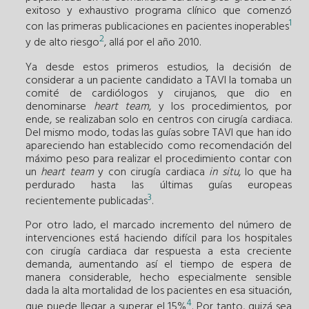
exitoso y exhaustivo programa clínico que comenzó
1
con las primeras publicaciones en pacientes inoperables
2
y de alto riesgo
, allá por el año 2010.
Ya desde estos primeros estudios, la decisión de
considerar a un paciente candidato a TAVI la tomaba un
comité de cardiólogos y cirujanos, que dio en
denominarse
heart team
, y los procedimientos, por
ende, se realizaban solo en centros con cirugía cardiaca.
Del mismo modo, todas las guías sobre TAVI que han ido
apareciendo han establecido como recomendación del
máximo peso para realizar el procedimiento contar con
un
heart team
y con cirugía cardiaca
in situ
, lo que ha
perdurado hasta las últimas guías europeas
3
recientemente publicadas
.
Por otro lado, el marcado incremento del número de
intervenciones está haciendo difícil para los hospitales
con cirugía cardiaca dar respuesta a esta creciente
demanda, aumentando así el tiempo de espera de
manera considerable, hecho especialmente sensible
dada la alta mortalidad de los pacientes en esa situación,
4
que puede llegar a superar el 15%
. Por tanto, quizá sea