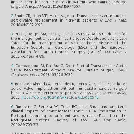
implantation for aortic stenosis in patients who cannot undergo
surgery.
N Engl J Med
. 2010;363:1597-1607.
2
. Smith CR, Leon MB, Mack, MJ, et al. Transcatheter versus surgical
aortic-valve replacement in high-risk patients.
N Engl J Med
.
2011;364:2187-2198.
3
. Praz F, Borger MA, Lanz J, et al. 2025 ESC/EACTS Guidelines for
the management of valvular heart disease:Developed by the task
force for the management of valvular heart disease of the
European Society of Cardiology (ESC) and the European
Association for Cardio-Thoracic Surgery (EACTS).
Eur Heart J
.
2025;46:4635-4736.
4
. Compagnone M, Dall'Ara G, Grotti S, et al. Transcatheter Aortic
Valve Replacement Without On-Site Cardiac Surgery.
JACC
Cardiovasc Interv
. 2023;16:3026-3030.
5
. Rocha de Almeida A, Fernandes R, Bento A, et al. Transcatheter
aortic valve implantation without immediate cardiac surgery
backup. A single-center retrospective analysis.
REC Interv Cardiol
.
2025.
https://doi.org/10.24875/RECICE.M25000549
.
6
. Guerreiro C, Ferreira PC, Teles RC, et al. Short and long-term
clinical impact of transcatheter aortic valve implantation in
Portugal according to different access routes:Data from the
Portuguese National Registry of TAVI.
Rev Port Cardiol
.
2020;39:705-717.