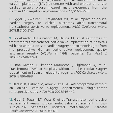
7
. Eggebrecht H, Mehta RH, Haude M, et al. Transcatheter aortic
valve implantation (TAVI) by centres with and without an onsite
cardiac surgery programme:preliminary experience from the
German TAVI registry.
EuroIntervention
2014;10:602-608.
8
. Egger F, Zweiker D, Freynhofer MK, et al. Impact of on-site
cardiac surgery on clinical outcomes after transfemoral
transcatheter aortic valve replacement.
JACC Cardiovasc Interv
.
2018;11:2160-2167.
9
. Eggebrecht H, Bestehorn M, Haude M, et al. Outcomes of
transfemoral transcatheter aortic valve implantation at hospitals
with and without on-site cardiac surgery department:insights from
the prospective German aortic valve replacement quality
assurance registry (AQUA) in 17919 patients.
Eur Heart J
.
2016;37:2240-2248.
10
. Roa Garrido J, Jimenez Mazuecos J, Sigismondi A, et al.
Transfemoral TAVR at hospitals without on-site cardiac surgery
department in Spain:a multicenter registry.
JACC Cardiovasc Interv
.
2019;12:896-898.
11
. Barashi R, Gabarin M, Arow Z, et al. A TAVI programme without
an on-site cardiac surgery department:a single-center
retrospective study.
J Clin Med
. 2025;14:5449.
12
. Goel S, Pasam RT, Wats K, et al. Transcatheter aortic valve
replacement versus surgical aortic valve replacement in low-
surgical-risk patients:An updated meta-analysis.
Catheter
Cardiovasc Interv
. 2020;96:169-178.