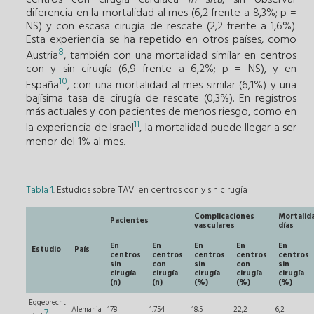
diferencia en la mortalidad al mes (6,2 frente a 8,3%; p =
NS) y con escasa cirugía de rescate (2,2 frente a 1,6%).
Esta experiencia se ha repetido en otros países, como
8
Austria
, también con una mortalidad similar en centros
con y sin cirugía (6,9 frente a 6,2%; p = NS), y en
10
España
, con una mortalidad al mes similar (6,1%) y una
bajísima tasa de cirugía de rescate (0,3%). En registros
más actuales y con pacientes de menos riesgo, como en
11
la experiencia de Israel
, la mortalidad puede llegar a ser
menor del 1% al mes.
Tabla 1
. Estudios sobre TAVI en centros con y sin cirugía
Complicaciones
Mortalida
Pacientes
vasculares
días
En
En
En
En
En
Estudio
País
centros
centros
centros
centros
centros
sin
con
sin
con
sin
cirugía
cirugía
cirugía
cirugía
cirugía
(n)
(n)
(%)
(%)
(%)
Eggebrecht
Alemania
178
1.754
18,5
22,2
6,2
7