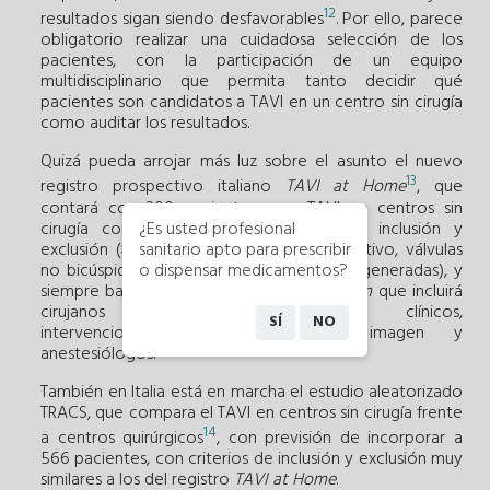
12
resultados sigan siendo desfavorables
. Por ello, parece
obligatorio realizar una cuidadosa selección de los
pacientes, con la participación de un equipo
multidisciplinario que permita tanto decidir qué
pacientes son candidatos a TAVI en un centro sin cirugía
como auditar los resultados.
Quizá pueda arrojar más luz sobre el asunto el nuevo
13
registro prospectivo italiano
TAVI at Home
, que
contará con 200 pacientes para TAVI en centros sin
cirugía con unos estrictos criterios de inclusión y
¿Es usted profesional
exclusión (> 75 años, riesgo alto o prohibitivo, válvulas
sanitario apto para prescribir
no bicúspides y sin válvulas quirúrgicas degeneradas), y
o dispensar medicamentos?
siempre bajo el escrutinio de un
heart team
que incluirá
cirujanos cardiacos, cardiólogos clínicos,
SÍ
NO
intervencionistas, especialistas en imagen y
anestesiólogos.
También en Italia está en marcha el estudio aleatorizado
TRACS, que compara el TAVI en centros sin cirugía frente
14
a centros quirúrgicos
, con previsión de incorporar a
566 pacientes, con criterios de inclusión y exclusión muy
similares a los del registro
TAVI at Home
.