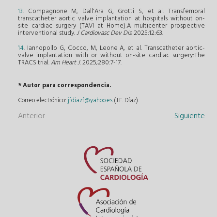
13
. Compagnone M, Dall'Ara G, Grotti S, et al. Transfemoral
transcatheter aortic valve implantation at hospitals without on-
site cardiac surgery (TAVI at Home):A multicenter prospective
interventional study.
J Cardiovasc Dev Dis
. 2025;12:63.
14
. Iannopollo G, Cocco, M, Leone A, et al. Transcatheter aortic-
valve implantation with or without on-site cardiac surgery:The
TRACS trial.
Am Heart J
. 2025;280:7-17.
* Autor para correspondencia.
Correo electrónico:
jfdiazf@yahoo.es
(J.F. Díaz).
Anterior
Siguiente