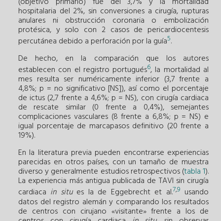
(objetivo primario) fue del 3,7% y la mortalidad
hospitalaria del 2%, sin conversiones a cirugía, rupturas
anulares ni obstrucción coronaria o embolización
protésica, y solo con 2 casos de pericardiocentesis
5
percutánea debido a perforación por la guía
.
De hecho, en la comparación que los autores
6
establecen con el registro portugués
, la mortalidad al
mes resulta ser numéricamente inferior (3,7 frente a
4,8%; p = no significativo [NS]), así como el porcentaje
de ictus (2,7 frente a 4,6%; p = NS), con cirugía cardiaca
de rescate similar (0 frente a 0,4%), semejantes
complicaciones vasculares (8 frente a 6,8%; p = NS) e
igual porcentaje de marcapasos definitivo (20 frente a
19%).
En la literatura previa pueden encontrarse experiencias
parecidas en otros países, con un tamaño de muestra
diverso y generalmente estudios retrospectivos (
tabla 1
).
La experiencia más antigua publicada de TAVI sin cirugía
7
,
9
cardiaca
in situ
es la de Eggebrecht et al.
usando
datos del registro alemán y comparando los resultados
de centros con cirujano «visitante» frente a los de
centros con cirugía cardiaca
in situ
, sin observar