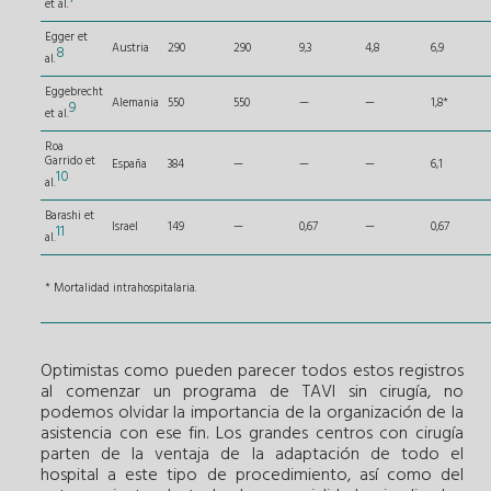
et al.
Egger et
Austria
290
290
9,3
4,8
6,9
8
al.
Eggebrecht
Alemania
550
550
—
—
1,8*
9
et al.
Roa
Garrido et
España
384
—
—
—
6,1
10
al.
Barashi et
Israel
149
—
0,67
—
0,67
11
al.
* Mortalidad intrahospitalaria.
Optimistas como pueden parecer todos estos registros
al comenzar un programa de TAVI sin cirugía, no
podemos olvidar la importancia de la organización de la
asistencia con ese fin. Los grandes centros con cirugía
parten de la ventaja de la adaptación de todo el
hospital a este tipo de procedimiento, así como del