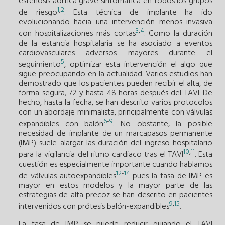
estenosis aórtica grave sintomática en todos los grupos
1
,
2
de riesgo
. Esta técnica de implante ha ido
evolucionando hacia una intervención menos invasiva
3
,
4
con hospitalizaciones más cortas
. Como la duración
de la estancia hospitalaria se ha asociado a eventos
cardiovasculares adversos mayores durante el
5
seguimiento
, optimizar esta intervención el algo que
sigue preocupando en la actualidad. Varios estudios han
demostrado que los pacientes pueden recibir el alta, de
forma segura, 72 y hasta 48 horas después del TAVI. De
hecho, hasta la fecha, se han descrito varios protocolos
con un abordaje minimalista, principalmente con válvulas
6
-
9
expandibles con balón
. No obstante, la posible
necesidad de implante de un marcapasos permanente
(IMP) suele alargar las duración del ingreso hospitalario
10
,
11
para la vigilancia del ritmo cardiaco tras el TAVI
. Esta
cuestión es especialmente importante cuando hablamos
12
-
14
de válvulas autoexpandibles
pues la tasa de IMP es
mayor en estos modelos y la mayor parte de las
estrategias de alta precoz se han descrito en pacientes
9
,
15
intervenidos con prótesis balón-expandibles
.
La tasa de IMP se puede reducir guiando el TAVI