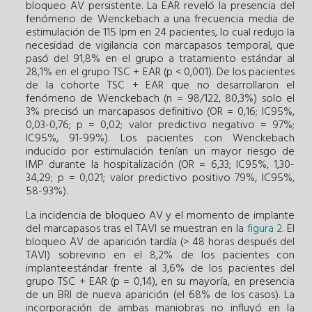
bloqueo AV persistente. La EAR reveló la presencia del
fenómeno de Wenckebach a una frecuencia media de
estimulación de 115 lpm en 24 pacientes, lo cual redujo la
necesidad de vigilancia con marcapasos temporal, que
pasó del 91,8% en el grupo a tratamiento estándar al
28,1% en el grupo TSC + EAR (p < 0,001). De los pacientes
de la cohorte TSC + EAR que no desarrollaron el
fenómeno de Wenckebach (n = 98/122, 80,3%) solo el
3% precisó un marcapasos definitivo (OR = 0,16; IC95%,
0,03-0,76; p = 0,02; valor predictivo negativo = 97%;
IC95%, 91-99%). Los pacientes con Wenckebach
inducido por estimulación tenían un mayor riesgo de
IMP durante la hospitalización (OR = 6,33; IC95%, 1,30-
34,29; p = 0,021; valor predictivo positivo 79%, IC95%,
58-93%).
La incidencia de bloqueo AV y el momento de implante
del marcapasos tras el TAVI se muestran en la
figura 2
. El
bloqueo AV de aparición tardía (> 48 horas después del
TAVI) sobrevino en el 8,2% de los pacientes con
implanteestándar frente al 3,6% de los pacientes del
grupo TSC + EAR (p = 0,14), en su mayoría, en presencia
de un BRI de nueva aparición (el 68% de los casos). La
incorporación de ambas maniobras no influyó en la