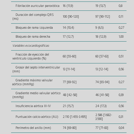
Fibrilación auricular paroxística
16 (11,9)
19 (13,7)
0,8
Duración del complejo QRS
100 [90-120]
97 [90-112]
0,11
(ms)
Bloqueo de rama izquierda
14 (10,4)
9 (6,5)
0,27
Bloqueo de rama derecha
17 (12,7)
18 (12,9)
1,00
Variables ecocardiográficas:
Fracción de eyección del
60 [55-60]
60 [57-63]
0,51
ventrículo izquierdo (%)
Grosor del septo interventricular
13 [11-14]
13 [12-14]
0,56
(mm)
Gradiente máximo valvular
77 [69-92]
74 [65-94]
0,27
aórtico (mmHg)
Gradiente medio valvular aórtico
48 [42-58]
46 [41-58]
0,39
(mmHg)
Insuficiencia aórtica III-IV
21 (15,7)
24 (17,3)
0,56
2.586 [1.682-
Puntuación calcio aórtico (AU)
2.110 [1.455-3.495]
0,31
3.590]
Perímetro del anillo (mm)
74 [69-80]
77 [71-83]
0,04