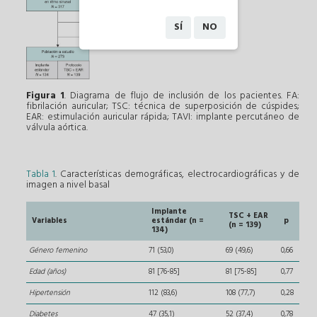
SÍ
NO
Figura 1
. Diagrama de flujo de inclusión de los pacientes. FA:
fibrilación auricular; TSC: técnica de superposición de cúspides;
EAR: estimulación auricular rápida; TAVI: implante percutáneo de
válvula aórtica.
Tabla 1
. Características demográficas, electrocardiográficas y de
imagen a nivel basal
Implante
TSC + EAR
Variables
estándar (n =
p
(n = 139)
134)
Género femenino
71 (53,0)
69 (49,6)
0,66
Edad (años)
81 [76-85]
81 [75-85]
0,77
Hipertensión
112 (83,6)
108 (77,7)
0,28
Diabetes
47 (35,1)
52 (37,4)
0,78