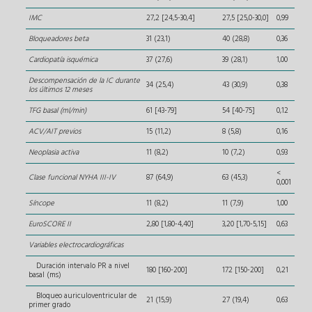
IMC
27,2 [24,5-30,4]
27,5 [25,0-30,0]
0,99
Bloqueadores beta
31 (23,1)
40 (28,8)
0,36
Cardiopatía isquémica
37 (27,6)
39 (28,1)
1,00
Descompensación de la IC durante
34 (25,4)
43 (30,9)
0,38
los últimos 12 meses
TFG basal (ml/min)
61 [43-79]
54 [40-75]
0,12
ACV/AIT previos
15 (11,2)
8 (5,8)
0,16
Neoplasia activa
11 (8,2)
10 (7,2)
0,93
<
Clase funcional NYHA III-IV
87 (64,9)
63 (45,3)
0,001
Síncope
11 (8,2)
11 (7,9)
1,00
EuroSCORE II
2,80 [1,80-4,40]
3,20 [1,70-5,15]
0,63
Variables electrocardiográficas
Duración intervalo PR a nivel
180 [160-200]
172 [150-200]
0,21
basal (ms)
Bloqueo auriculoventricular de
21 (15,9)
27 (19,4)
0,63
primer grado