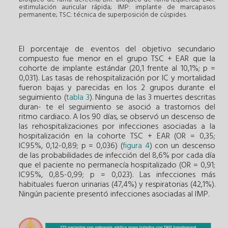
estimulación auricular rápida; IMP: implante de marcapasos
permanente; TSC: técnica de superposición de cúspides.
El porcentaje de eventos del objetivo secundario
compuesto fue menor en el grupo TSC + EAR que la
cohorte de implante estándar (20,1 frente al 10,1%; p =
0,031). Las tasas de rehospitalización por IC y mortalidad
fueron bajas y parecidas en los 2 grupos durante el
seguimiento (
tabla 3
). Ninguna de las 3 muertes descritas
duran- te el seguimiento se asoció a trastornos del
ritmo cardiaco. A los 90 días, se observó un descenso de
las rehospitalizaciones por infecciones asociadas a la
hospitalización en la cohorte TSC + EAR (OR = 0,35;
IC95%, 0,12-0,89; p = 0,036) (
figura 4
) con un descenso
de las probabilidades de infección del 8,6% por cada día
que el paciente no permanecía hospitalizado (OR = 0,91;
IC95%, 0,85-0,99; p = 0,023). Las infecciones más
habituales fueron urinarias (47,4%) y respiratorias (42,1%).
Ningún paciente presentó infecciones asociadas al IMP.