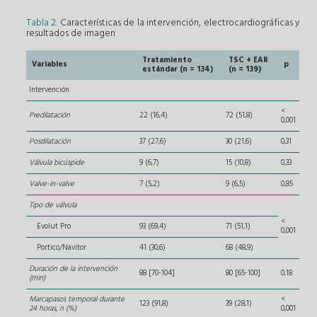
Tabla 2
. Características de la intervención, electrocardiográficas y
resultados de imagen
Tratamiento
TSC + EAR
Variables
p
estándar (n = 134)
(n = 139)
Intervención
<
Predilatación
22 (16,4)
72 (51,8)
0,001
Posdilatación
37 (27,6)
30 (21,6)
0,31
Válvula bicúspide
9 (6,7)
15 (10,8)
0,33
Valve-in-valve
7 (5,2)
9 (6,5)
0,85
Tipo de válvula
<
Evolut Pro
93 (69,4)
71 (51,1)
0,001
Portico/Navitor
41 (30,6)
68 (48,9)
Duración de la intervención
88 [70-104]
80 [65-100]
0,18
(min)
Marcapasos temporal durante
<
123 (91,8)
39 (28,1)
24 horas, n (%)
0,001