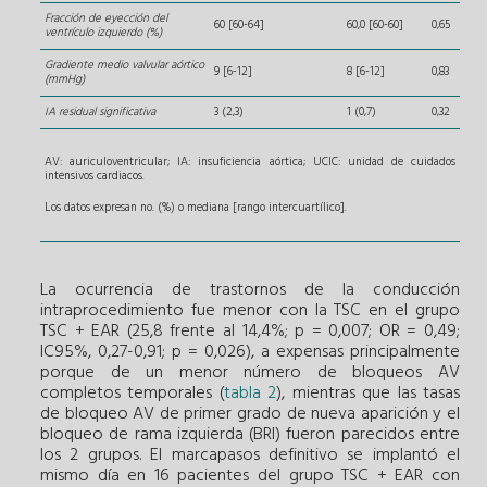
Fracción de eyección del
60 [60-64]
60,0 [60-60]
0,65
ventrículo izquierdo (%)
Gradiente medio valvular aórtico
9 [6-12]
8 [6-12]
0,83
(mmHg)
IA residual significativa
3 (2,3)
1 (0,7)
0,32
AV: auriculoventricular; IA: insuficiencia aórtica; UCIC: unidad de cuidados
intensivos cardiacos.
Los datos expresan no. (%) o mediana [rango intercuartílico].
La ocurrencia de trastornos de la conducción
intraprocedimiento fue menor con la TSC en el grupo
TSC + EAR (25,8 frente al 14,4%; p = 0,007; OR = 0,49;
IC95%, 0,27-0,91; p = 0,026), a expensas principalmente
porque de un menor número de bloqueos AV
completos temporales (
tabla 2
), mientras que las tasas
de bloqueo AV de primer grado de nueva aparición y el
bloqueo de rama izquierda (BRI) fueron parecidos entre
los 2 grupos. El marcapasos definitivo se implantó el
mismo día en 16 pacientes del grupo TSC + EAR con