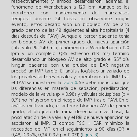
respectivamente) y ambos desarrollaron, además, el
fenómeno de Wenckebach a 120 lpm. Aunque se les
monitorizó con mantenimiento del marcapasos
temporal durante 24 horas sin observarse ningún
evento, estos desarrollaron un bloqueo AV de alto
grado dentro de las 48 siguientes al alta hospitalaria (4
días después del TAVI). Aunque el tercer paciente tenía
un bloqueo AV de primer grado de nueva aparición
(intervalo PR: 240 ms), fenómeno de Wenckebach a 120
lpm y un complejo QRS estrecho (118 ms) terminó
desarrollando un bloqueo AV de alto grado el 55º día.
Ningún paciente con una prueba de EAR negativa
precisó un IMP tardío. El análisis logístico univariado de
los posibles factores basales y operatorios del IMP tras
el TAVI se muestra en la
tabla 4
. Se debe mencionar que
las diferencias en materia de sedación, predilatación,
modelo de la válvula (p = 0,98) y válvulas bicúspides (p =
0,71) no influyeron en el riesgo de IMP tras el TAVI. En el
análisis multivariado, el anterior bloqueo AV de primer
grado, el bloqueo de rama derecha a nivel basal, la
posdilatación de la válvula y el BRI de nueva aparición se
asociaron al IMP. El combo TSC + EAR minimizó la
necesidad de IMP en el seguimiento a 90 días (OR =
0,48; IC95%, 0,24-0,92; p = 0,031) (
figura 3
).