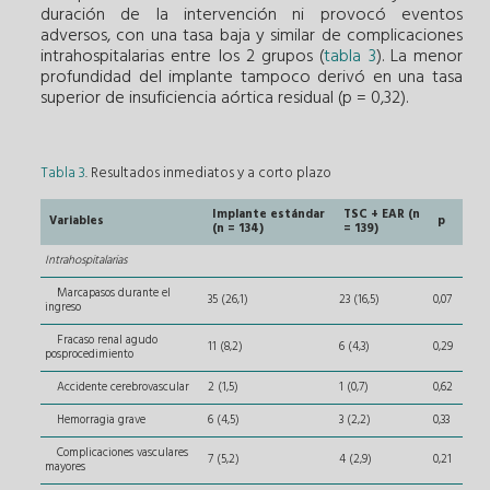
duración de la intervención ni provocó eventos
adversos, con una tasa baja y similar de complicaciones
intrahospitalarias entre los 2 grupos (
tabla 3
). La menor
profundidad del implante tampoco derivó en una tasa
superior de insuficiencia aórtica residual (p = 0,32).
Tabla 3
. Resultados inmediatos y a corto plazo
Implante estándar
TSC + EAR (n
Variables
p
(n = 134)
= 139)
Intrahospitalarias
Marcapasos durante el
35 (26,1)
23 (16,5)
0,07
ingreso
Fracaso renal agudo
11 (8,2)
6 (4,3)
0,29
posprocedimiento
Accidente cerebrovascular
2 (1,5)
1 (0,7)
0,62
Hemorragia grave
6 (4,5)
3 (2,2)
0,33
Complicaciones vasculares
7 (5,2)
4 (2,9)
0,21
mayores