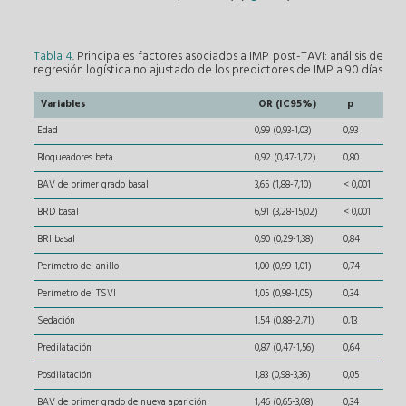
Tabla 4
. Principales factores asociados a IMP post-TAVI: análisis de
regresión logística no ajustado de los predictores de IMP a 90 días
Variables
OR (IC95%)
p
Edad
0,99 (0,93-1,03)
0,93
Bloqueadores beta
0,92 (0,47-1,72)
0,80
BAV de primer grado basal
3,65 (1,88-7,10)
< 0,001
BRD basal
6,91 (3,28-15,02)
< 0,001
BRI basal
0,90 (0,29-1,38)
0,84
Perímetro del anillo
1,00 (0,99-1,01)
0,74
Perímetro del TSVI
1,05 (0,98-1,05)
0,34
Sedación
1,54 (0,88-2,71)
0,13
Predilatación
0,87 (0,47-1,56)
0,64
Posdilatación
1,83 (0,98-3,36)
0,05
BAV de primer grado de nueva aparición
1,46 (0,65-3,08)
0,34