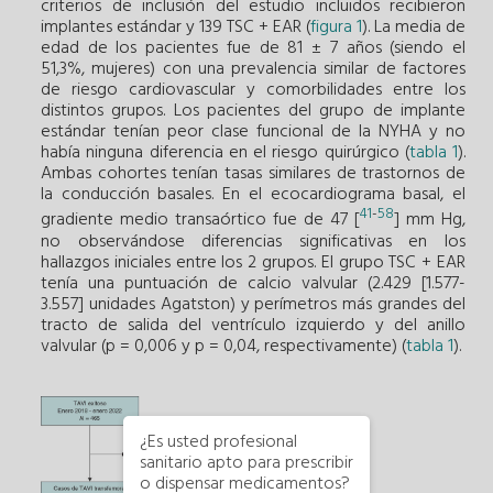
criterios de inclusión del estudio incluidos recibieron
implantes estándar y 139 TSC + EAR (
figura 1
). La media de
edad de los pacientes fue de 81 ± 7 años (siendo el
51,3%, mujeres) con una prevalencia similar de factores
de riesgo cardiovascular y comorbilidades entre los
distintos grupos. Los pacientes del grupo de implante
estándar tenían peor clase funcional de la NYHA y no
había ninguna diferencia en el riesgo quirúrgico (
tabla 1
).
Ambas cohortes tenían tasas similares de trastornos de
la conducción basales. En el ecocardiograma basal, el
41
-
58
gradiente medio transaórtico fue de 47 [
] mm Hg,
no observándose diferencias significativas en los
hallazgos iniciales entre los 2 grupos. El grupo TSC + EAR
tenía una puntuación de calcio valvular (2.429 [1.577-
3.557] unidades Agatston) y perímetros más grandes del
tracto de salida del ventrículo izquierdo y del anillo
valvular (p = 0,006 y p = 0,04, respectivamente) (
tabla 1
).
¿Es usted profesional
sanitario apto para prescribir
o dispensar medicamentos?