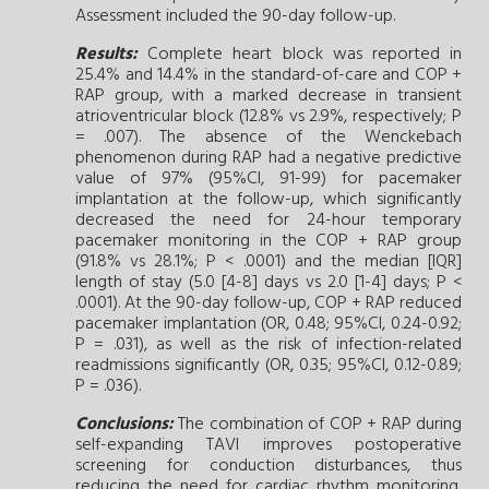
Assessment included the 90-day follow-up.
Results:
Complete heart block was reported in
25.4% and 14.4% in the standard-of-care and COP +
RAP group, with a marked decrease in transient
atrioventricular block (12.8% vs 2.9%, respectively; P
= .007). The absence of the Wenckebach
phenomenon during RAP had a negative predictive
value of 97% (95%CI, 91-99) for pacemaker
implantation at the follow-up, which significantly
decreased the need for 24-hour temporary
pacemaker monitoring in the COP + RAP group
(91.8% vs 28.1%; P < .0001) and the median [IQR]
length of stay (5.0 [4-8] days vs 2.0 [1-4] days; P <
.0001). At the 90-day follow-up, COP + RAP reduced
pacemaker implantation (OR, 0.48; 95%CI, 0.24-0.92;
P = .031), as well as the risk of infection-related
readmissions significantly (OR, 0.35; 95%CI, 0.12-0.89;
P = .036).
Conclusions:
The combination of COP + RAP during
self-expanding TAVI improves postoperative
screening for conduction disturbances, thus
reducing the need for cardiac rhythm monitoring,