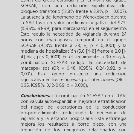
25,4% del grupo estándar y en el 14,4% del grupo
SC+SAR, con una reducción significativa del
bloqueo transitorio (12,8% frente a 2,9%, p = 0,007).
La ausencia de fenómeno de Wenckebach durante
la SAR tuvo un valor predictivo negativo del 97%
(IC95%, 91-99) para marcapasos en el seguimiento.
Esto redujo la necesidad de vigilancia durante 24
horas con marcapasos temporal en el grupo
SC+SAR (91,8% frente a 28,1%, p < 0,0001) y la
mediana de hospitalización (5,0 [4-8] frente a 2,0 [1-
4] días, p < 0,0001). En el seguimiento a 90 días, la
combinación SC+SAR redujo la necesidad de
marcapa- sos (OR = 0,48; IC95%, 0,24-0,92; p =
0,031). Este grupo presentó una reducción
significativa en los reingresos por infecciones (OR =
0,35; IC95%, 0,12-0,89; p = 0,036).
Conclusiones:
La combinación SC+SAR en el TAVI
con válvula autoexpandible mejora la estratificación
del riesgo de alteraciones de la conducción
posprocedimiento, reduciendo la necesidad de
vigilancia y la estancia hospitalaria. Esta estrategia
mejora los resultados a corto plazo, con una
reducción de los reingresos relacionados con