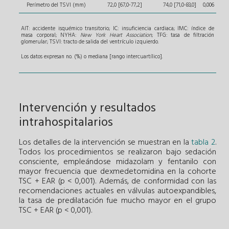
Perímetro del TSVI (mm)
72,0 [67,0-77,2]
74,0 [71,0-83,0]
0,006
AIT: accidente isquémico transitorio; IC: insuficiencia cardiaca; IMC: índice de
masa corporal; NYHA:
New York Heart Association
; TFG: tasa de filtración
glomerular; TSVI: tracto de salida del ventrículo izquierdo.
Los datos expresan no. (%) o mediana [rango intercuartílico].
Intervención y resultados
intrahospitalarios
Los detalles de la intervención se muestran en la
tabla 2
.
Todos los procedimientos se realizaron bajo sedación
consciente, empleándose midazolam y fentanilo con
mayor frecuencia que dexmedetomidina en la cohorte
TSC + EAR (p < 0,001). Además, de conformidad con las
recomendaciones actuales en válvulas autoexpandibles,
la tasa de predilatación fue mucho mayor en el grupo
TSC + EAR (p < 0,001).