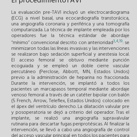
El procedimientoTAVI
La evaluación pre-TAVI incluyó un electrocardiograma
(ECG) a nivel basal, una ecocardiografía transtorácica,
una angiografía coronaria y periférica y una tomografía
computarizada. La técnica de implante empleada por los
operadores fue la técnica estándar de abordaje
3
,
4
,
19
“mínimo” convencional descrito con anterioridad
: se
minimizaron todas las líneas invasivas y las intervenciones
se realizaron bajo sedación superficial y anestesia local.
El acceso femoral se obtuvo mediante punción
ecoguiada y se empleó un doble cierre vascular
percutáneo (Perclose, Abbott, MN, Estados Unidos)
previo a la administración de heparina no fraccionada.
Durante la intervención, se implantó a todos los
pacientes un marcapasos temporal mediante abordaje
venoso femoral a través de un catéter bipolar con balón
(5 French, Arrow, Teleflex, Estados Unidos) colocado en
el ápex del ventrículo derecho. La dilatación valvular pre
y posoperatoria se dejó a criterio del operador. Tras el
implante, se realizó una angiografía supravalvular
rutinaria para descartar fugas periprotésicas. Al finalizar la
intervención, se llevó a cabo una angiografía de control
del acceso vascular principal en todos los pacientes para