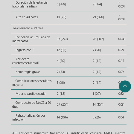
Duración de la estancia
<
5 [4-8]
2 [1-4]
hospitalaria (días)
0,001
<
Alta en 48 horas
10 (7,5)
79 (56,8)
0,001
Seguimiento a 90 días
Incidencia acumulada de
39 (29,1)
26 (18,7)
0,049
marcapasos
Ingreso por IC
12 (9,1)
7 (5,0)
0,29
Accidente
4 (3,0)
2 (1,4)
0,44
cerebrovascular/AIT
Hemorragia grave
7 (5,3)
2 (1,4)
0,09
Complicaciones vasculares
5 (3,8)
2 (1,4)
0,22
mayores
Muerte cardiovascular
2 (1,5)
1 (0,7)
0,62
Compuesto de MACE a 90
27 (20,1)
14 (10,1)
0,031
días
Rehospitalización por
14 (10,6)
5 (3,6)
0,04
infección
AIT: accidente isquémico transitorio; IC: insuficiencia cardiaca; MACE: eventos