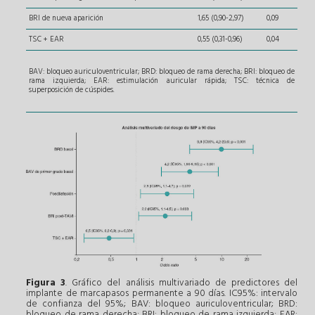
BRI de nueva aparición
1,65 (0,90-2,97)
0,09
TSC + EAR
0,55 (0,31-0,96)
0,04
BAV: bloqueo auriculoventricular; BRD: bloqueo de rama derecha; BRI: bloqueo de
rama izquierda; EAR: estimulación auricular rápida; TSC: técnica de
superposición de cúspides.
Figura 3
. Gráfico del análisis multivariado de predictores del
implante de marcapasos permanente a 90 días. IC95%: intervalo
de confianza del 95%; BAV: bloqueo auriculoventricular; BRD:
bloqueo de rama derecha; BRI: bloqueo de rama izquierda; EAR: