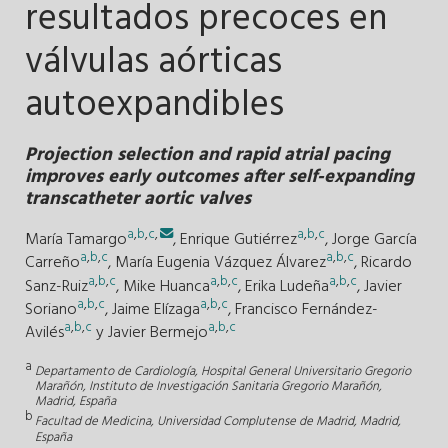
resultados precoces en
válvulas aórticas
autoexpandibles
Projection selection and rapid atrial pacing
improves early outcomes after self-expanding
transcatheter aortic valves
a
,
b
,
c
,
a
,
b
,
c
María Tamargo
,
Enrique Gutiérrez
,
Jorge García
a
,
b
,
c
a
,
b
,
c
Carreño
,
María Eugenia Vázquez Álvarez
,
Ricardo
a
,
b
,
c
a
,
b
,
c
a
,
b
,
c
Sanz-Ruiz
,
Mike Huanca
,
Erika Ludeña
,
Javier
a
,
b
,
c
a
,
b
,
c
Soriano
,
Jaime Elízaga
,
Francisco Fernández-
a
,
b
,
c
a
,
b
,
c
Avilés
y
Javier Bermejo
a
Departamento de Cardiología, Hospital General Universitario Gregorio
Marañón, Instituto de Investigación Sanitaria Gregorio Marañón,
Madrid, España
b
Facultad de Medicina, Universidad Complutense de Madrid, Madrid,
España