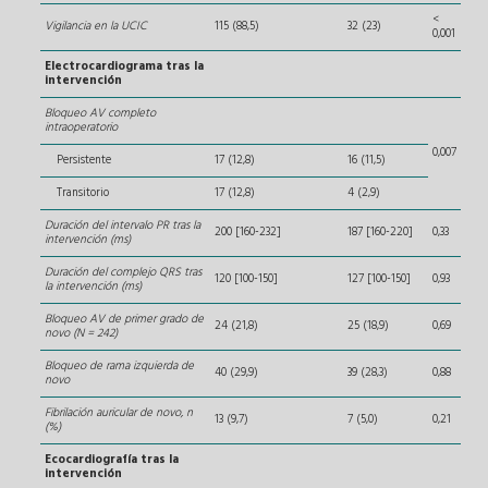
<
Vigilancia en la UCIC
115 (88,5)
32 (23)
0,001
Electrocardiograma tras la
intervención
Bloqueo AV completo
intraoperatorio
0,007
Persistente
17 (12,8)
16 (11,5)
Transitorio
17 (12,8)
4 (2,9)
Duración del intervalo PR tras la
200 [160-232]
187 [160-220]
0,33
intervención (ms)
Duración del complejo QRS tras
120 [100-150]
127 [100-150]
0,93
la intervención (ms)
Bloqueo AV de primer grado de
24 (21,8)
25 (18,9)
0,69
novo (N = 242)
Bloqueo de rama izquierda de
40 (29,9)
39 (28,3)
0,88
novo
Fibrilación auricular de novo, n
13 (9,7)
7 (5,0)
0,21
(%)
Ecocardiografía tras la
intervención