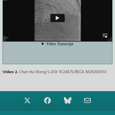
Vídeo 2.
Chun Hui Wong S. DOI: 10.24875/RECIC.M25000551