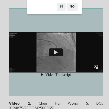
SÍ
NO
Vídeo 2.
Chun Hui Wong S. DOI:
10.24875/RECIC.M25000551