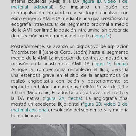
interna izquierda (AMII) a la DA (
figura 1D
;
vídeo 1 del
material adicional
). Se implantó un balón de
contrapulsación intraaórtico y se logró canalizar con
éxito el injerto AMII–DA mediante una guía
workhorse
. La
ecografía intravascular del segmento proximal a medio
de la AMII confirmó la posición intraluminal sin evidencia
de disección ni enfermedad del injerto (
figura 1E
).
Posteriormente, se avanzó un dispositivo de aspiración
Thrombuster II (Kaneka Corp., Japón) hasta el segmento
medio de la AMII. La inyección de contraste mostró una
oclusión en la anastomosis AMII–DA (
figura 1F, flecha
).
Aunque la trombectomía restableció el flujo, persistía
una estenosis grave en el sitio de la anastomosis. Se
realizó angioplastia con balón y posteriormente se
implantó un balón farmacoactivo (BFA) Prevail de 2,0 ×
30 mm (Medtronic, Estados Unidos) a través del injerto y
la DA nativa (
figura 2A, flecha
). La angiografía final
mostró un excelente flujo distal (
figura 2B
;
vídeo 2 del
material adicional
), resolución del segmento ST y mejoría
hemodinámica.