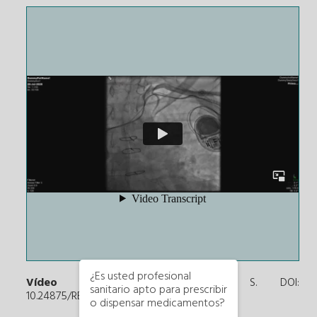
¿Es usted profesional
Vídeo 1.
Chun Hui Wong S. DOI:
sanitario apto para prescribir
10.24875/RECIC.M25000551
o dispensar medicamentos?