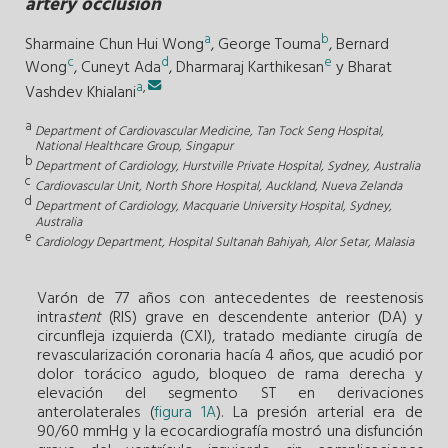
artery occlusion
a
b
Sharmaine Chun Hui Wong
,
George Touma
,
Bernard
c
d
e
Wong
,
Cuneyt Ada
,
Dharmaraj Karthikesan
y
Bharat
a
,
Vashdev Khialani
a
Department of Cardiovascular Medicine, Tan Tock Seng Hospital,
National Healthcare Group, Singapur
b
Department of Cardiology, Hurstville Private Hospital, Sydney, Australia
c
Cardiovascular Unit, North Shore Hospital, Auckland, Nueva Zelanda
d
Department of Cardiology, Macquarie University Hospital, Sydney,
Australia
e
Cardiology Department, Hospital Sultanah Bahiyah, Alor Setar, Malasia
Varón de 77 años con antecedentes de reestenosis
intra
stent
(RIS) grave en descendente anterior (DA) y
circunfleja izquierda (CXI), tratado mediante cirugía de
revascularización coronaria hacía 4 años, que acudió por
dolor torácico agudo, bloqueo de rama derecha y
elevación del segmento ST en derivaciones
anterolaterales (
figura 1A
). La presión arterial era de
90/60 mmHg y la ecocardiografía mostró una disfunción