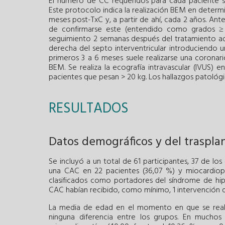
El número de CC requeridos para cada paciente si
Este protocolo indica la realización BEM en determin
meses post-TxC y, a partir de ahí, cada 2 años. Ante
de confirmarse este (entendido como grados ≥ 
seguimiento 2 semanas después del tratamiento ad
derecha del septo interventricular introduciendo 
primeros 3 a 6 meses suele realizarse una coronariog
BEM. Se realiza la ecografía intravascular (IVUS) 
pacientes que pesan > 20 kg. Los hallazgos patológ
RESULTADOS
Datos demográficos y del traspla
Se incluyó a un total de 61 participantes, 37 de l
una CAC en 22 pacientes (36,07 %) y miocardiopa
clasificados como portadores del síndrome de hip
CAC habían recibido, como mínimo, 1 intervención qu
La media de edad en el momento en que se reali
ninguna diferencia entre los grupos. En much