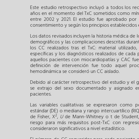
Este estudio retrospectivo incluyó a todos los r
años en el momento del TxC sometidos como mínim
entre 2002 y 2021. El estudio fue aprobado por 
consentimiento y según los principios establecidos e
Los datos revisados incluyen la historia médica de l
demográficos y las complicaciones descritas durant
los CC realizados tras el TxC: material utilizad
específicas y los diagnósticos realizados de cada 
aquellos pacientes con miocardiopatías y CAC fuer
definición de intervención fue todo aquel proc
hemodinámica se consideró un CC aislado.
Debido al carácter retrospectivo del estudio y el 
se extrajo del sexo documentado y asignado en 
pacientes.
Las variables cualitativas se expresaron como p
estándar (DE) o mediana y rango intercuartílico (RIQ
2
de Fisher, X
,
U
de Mann-Whitney o t de Student, s
riesgo para más requisitos post-TxC con regres
consideraron significativos a nivel estadístico.