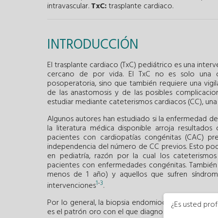
intravascular.
TxC:
trasplante cardiaco.
INTRODUCCIÓN
El trasplante cardiaco (TxC) pediátrico es una int
cercano de por vida. El TxC no es solo una c
posoperatoria, sino que también requiere una vigil
de las anastomosis y de las posibles complicacio
estudiar mediante cateterismos cardiacos (CC), una 
Algunos autores han estudiado si la enfermedad de 
la literatura médica disponible arroja resultados
pacientes con cardiopatías congénitas (CAC) pr
independencia del número de CC previos. Esto podr
en pediatría, razón por la cual los cateterismos
pacientes con enfermedades congénitas. También
menos de 1 año) y aquellos que sufren síndrome
1
-
3
intervenciones
.
Por lo general, la biopsia endomiocárdica (BEM) es
¿Es usted prof
es el patrón oro con el que diagnosticar los recha