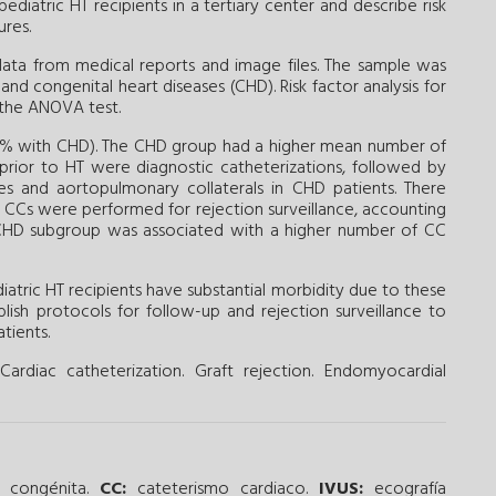
ediatric HT recipients in a tertiary center and describe risk
ures.
data from medical reports and image files. The sample was
d congenital heart diseases (CHD). Risk factor analysis for
 the ANOVA test.
07% with CHD). The CHD group had a higher mean number of
 prior to HT were diagnostic catheterizations, followed by
s and aortopulmonary collaterals in CHD patients. There
CCs were performed for rejection surveillance, accounting
r CHD subgroup was associated with a higher number of CC
iatric HT recipients have substantial morbidity due to these
blish protocols for follow-up and rejection surveillance to
tients.
Cardiac catheterization.
Graft rejection.
Endomyocardial
a congénita.
CC:
cateterismo cardiaco.
IVUS:
ecografía