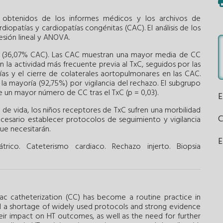
 obtenidos de los informes médicos y los archivos de
iopatías y cardiopatías congénitas (CAC). El análisis de los
esión lineal y ANOVA.
s (36,07% CAC). Las CAC muestran una mayor media de CC
n la actividad más frecuente previa al TxC, seguidos por las
as y el cierre de colaterales aortopulmonares en las CAC.
la mayoría (92,75%) por vigilancia del rechazo. El subgrupo
e un mayor número de CC tras el TxC (p = 0,03).
 de vida, los niños receptores de TxC sufren una morbilidad
cesario establecer protocolos de seguimiento y vigilancia
ue necesitarán.
E
trico.
Cateterismo cardiaco.
Rechazo injerto.
Biopsia
ac catheterization (CC) has become a routine practice in
still a shortage of widely used protocols and strong evidence
ir impact on HT outcomes, as well as the need for further