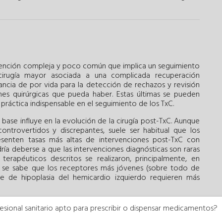
ervención compleja y poco común que implica un seguimiento
irugía mayor asociada a una complicada recuperación
ancia de por vida para la detección de rechazos y revisión
nes quirúrgicas que pueda haber. Estas últimas se pueden
práctica indispensable en el seguimiento de los TxC.
base influye en la evolución de la cirugía post-TxC. Aunque
 controvertidos y discrepantes, suele ser habitual que los
esenten tasas más altas de intervenciones post-TxC con
ía deberse a que las intervenciones diagnósticas son raras
 terapéuticos descritos se realizaron, principalmente, en
 se sabe que los receptores más jóvenes (sobre todo de
 de hipoplasia del hemicardio izquierdo requieren más
 la intervención diagnóstica más utilizada de todas. La BEM
esional sanitario apto para prescribir o dispensar medicamentos?
zos, puesto que, en la actualidad, no disponemos de pruebas