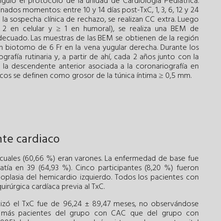
guió el protocolo de la unidad de Cardiología Pediátrica.
ados momentos: entre 10 y 14 días post-TxC, 1, 3, 6, 12 y 24
 la sospecha clínica de rechazo, se realizan CC extra. Luego
2 en celular y ≥ 1 en humoral), se realiza una BEM de
ecuado. Las muestras de las BEM se obtienen de la región
un biotomo de 6 Fr en la vena yugular derecha. Durante los
rafía rutinaria y, a partir de ahí, cada 2 años junto con la
en la descendente anterior asociada a la coronariografía en
icos se definen como grosor de la túnica íntima ≥ 0,5 mm.
nte cardiaco
os cuales (60,66 %) eran varones. La enfermedad de base fue
tía en 39 (64,93 %). Cinco participantes (8,20 %) fueron
oplasia del hemicardio izquierdo. Todos los pacientes con
irúrgica cardíaca previa al TxC.
zó el TxC fue de 96,24 ± 89,47 meses, no observándose
os más pacientes del grupo con CAC que del grupo con