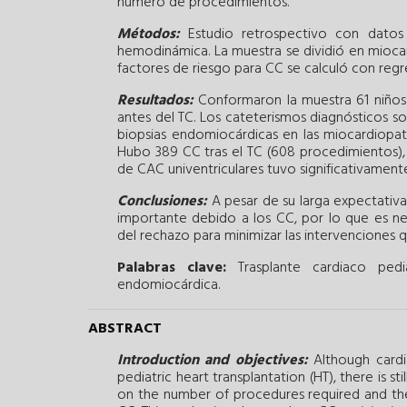
número de procedimientos.
Métodos:
Estudio retrospectivo con datos
hemodinámica. La muestra se dividió en miocard
factores de riesgo para CC se calculó con regr
Resultados:
Conformaron la muestra 61 niño
antes del TC. Los cateterismos diagnósticos so
biopsias endomiocárdicas en las miocardiopatí
Hubo 389 CC tras el TC (608 procedimientos), 
de CAC univentriculares tuvo significativament
Conclusiones:
A pesar de su larga expectativa
importante debido a los CC, por lo que es ne
del rechazo para minimizar las intervenciones q
Palabras clave:
Trasplante cardiaco pediá
endomiocárdica.
ABSTRACT
Introduction and objectives:
Although cardi
pediatric heart transplantation (HT), there is 
on the number of procedures required and the