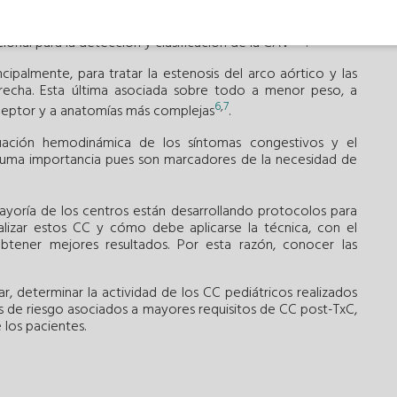
izar la vasculopatía del injerto cardiaco (CAV), un marcador
más allá del tercer año post-TxC. La ecografía intravascular
4
,
5
ional para la detección y clasificación de la CAV
.
cipalmente, para tratar la estenosis del arco aórtico y las
erecha. Esta última asociada sobre todo a menor peso, a
6
,
7
ceptor y a anatomías más complejas
.
luación hemodinámica de los síntomas congestivos y el
suma importancia pues son marcadores de la necesidad de
ayoría de los centros están desarrollando protocolos para
alizar estos CC y cómo debe aplicarse la técnica, con el
tener mejores resultados. Por esta razón, conocer las
ar, determinar la actividad de los CC pediátricos realizados
res de riesgo asociados a mayores requisitos de CC post-TxC,
 los pacientes.