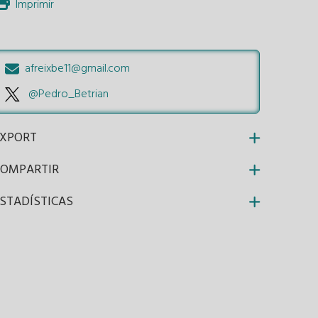
Imprimir
afreixbe11@gmail.com
@Pedro_Betrian
EXPORT
COMPARTIR
STADÍSTICAS