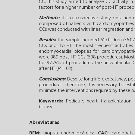
CC. This study aimed to analyze CC activity in p
factors for a higher number of post-HT proced
Methods:
This retrospective study obtained 
composed of patients with cardiomyopathies an
CCs was conducted with linear regression and
Results:
The sample included 61 children (36.
CCs prior to HT. The most frequent activities
endomyocardial biopsies for cardiomyopathie
were 389 post-HT CCs (608 procedures). Most 
for 92.75% of procedures. The univentricula
after HT (
P
= .03).
Conclusions:
Despite long life expectancy, ped
procedures. Therefore, it is necessary to esta
minimize the interventions required by these pa
Keywords:
Pediatric heart transplantation.
biopsy.
Abreviaturas
BEM:
biopsia endomiocárdica.
CAC:
cardiopatí