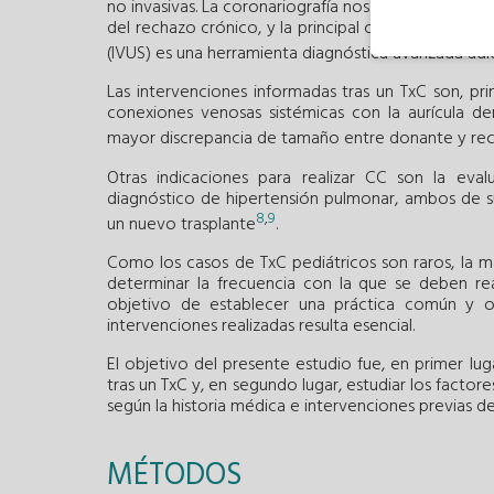
no invasivas. La coronariografía nos permite monitor
del rechazo crónico, y la principal causa de muerte 
(IVUS) es una herramienta diagnóstica avanzada adic
Las intervenciones informadas tras un TxC son, prin
conexiones venosas sistémicas con la aurícula d
mayor discrepancia de tamaño entre donante y re
Otras indicaciones para realizar CC son la eva
diagnóstico de hipertensión pulmonar, ambos de 
8
,
9
un nuevo trasplante
.
Como los casos de TxC pediátricos son raros, la m
determinar la frecuencia con la que se deben re
objetivo de establecer una práctica común y ob
intervenciones realizadas resulta esencial.
El objetivo del presente estudio fue, en primer lug
tras un TxC y, en segundo lugar, estudiar los facto
según la historia médica e intervenciones previas de
MÉTODOS