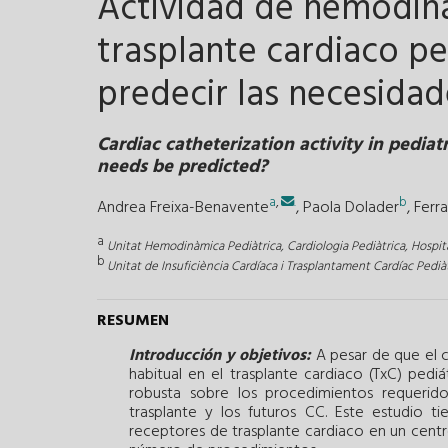
Actividad de hemodin
trasplante cardiaco pe
predecir las necesida
Cardiac catheterization activity in pediat
needs be predicted?
a
,
.
b
Andrea Freixa-Benavente
,
Paola Dolader
,
Ferr
a
Unitat Hemodinàmica Pediàtrica, Cardiologia Pediàtrica, Hospita
b
Unitat de Insuficiència Cardíaca i Trasplantament Cardíac Pediàt
RESUMEN
Introducción y objetivos:
A pesar de que el c
habitual en el trasplante cardiaco (TxC) pedi
robusta sobre los procedimientos requerid
trasplante y los futuros CC. Este estudio t
receptores de trasplante cardiaco en un centro