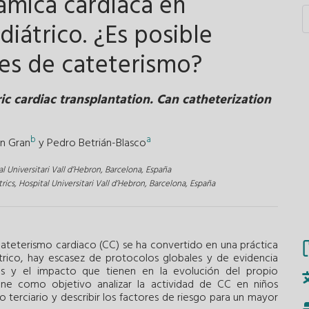
ámica cardiaca en
diátrico. ¿Es posible
des de cateterismo?
ric cardiac transplantation. Can catheterization
b
a
an Gran
y
Pedro Betrián-Blasco
l Universitari Vall d’Hebron, Barcelona, España
rics, Hospital Universitari Vall d’Hebron, Barcelona, España
ateterismo cardiaco (CC) se ha convertido en una práctica
átrico, hay escasez de protocolos globales y de evidencia
os y el impacto que tienen en la evolución del propio
iene como objetivo analizar la actividad de CC en niños
 terciario y describir los factores de riesgo para un mayor