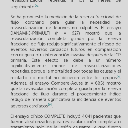
revascularización repetida, a los 12 meses de
62
seguimiento
.
Se ha propuesto la medición de la reserva fraccional de
flujo coronario para guiar la necesidad de
revascularización de lesiones no culpables. El ensayo
DANAMI-3-PRIMULTI (n = 627) mostró que la
revascularización completa guiada por la reserva
fraccional de flujo redujo significativamente el riesgo de
eventos adversos cardiacos futuros en comparación
con ninguna otra intervención invasiva después de la ICP
primaria. Este efecto se debe a un número
significativamente menor de revascularizaciones
repetidas, porque la mortalidad por todas las causas y el
63
reinfarto no mortal no difirieron entre los grupos
.
Además, el ensayo Compare-Acute (n = 885) mostró
que la revascularización completa guiada por la reserva
fraccional de flujo durante el procedimiento índice
redujo de manera significativa la incidencia de eventos
64
adversos cardiacos
.
El ensayo clínico COMPLETE incluyó 4.041 pacientes que
fueron aleatorizados para revascularización completa o
tratamiento solo de la lesión causante, y que fueron