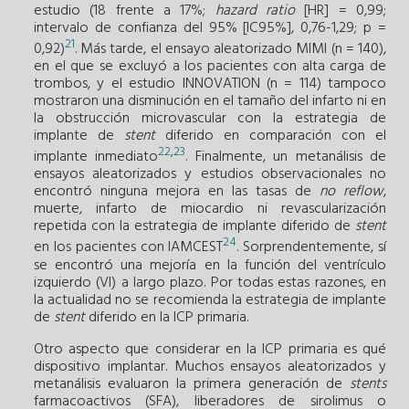
estudio (18 frente a 17%;
hazard ratio
[HR] = 0,99;
intervalo de confianza del 95% [IC95%], 0,76-1,29; p =
21
0,92)
. Más tarde, el ensayo aleatorizado MIMI (n = 140),
en el que se excluyó a los pacientes con alta carga de
trombos, y el estudio INNOVATION (n = 114) tampoco
mostraron una disminución en el tamaño del infarto ni en
la obstrucción microvascular con la estrategia de
implante de
stent
diferido en comparación con el
22
,
23
implante inmediato
. Finalmente, un metanálisis de
ensayos aleatorizados y estudios observacionales no
encontró ninguna mejora en las tasas de
no reflow
,
muerte, infarto de miocardio ni revascularización
repetida con la estrategia de implante diferido de
stent
24
en los pacientes con IAMCEST
. Sorprendentemente, sí
se encontró una mejoría en la función del ventrículo
izquierdo (VI) a largo plazo. Por todas estas razones, en
la actualidad no se recomienda la estrategia de implante
de
stent
diferido en la ICP primaria.
Otro aspecto que considerar en la ICP primaria es qué
dispositivo implantar. Muchos ensayos aleatorizados y
metanálisis evaluaron la primera generación de
stents
farmacoactivos (SFA), liberadores de sirolimus o