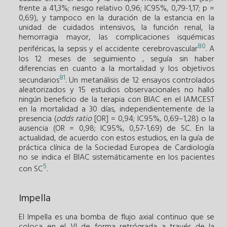
frente a 41,3%; riesgo relativo 0,96; IC95%, 0,79-1,17; p =
0,69), y tampoco en la duración de la estancia en la
unidad de cuidados intensivos, la función renal, la
hemorragia mayor, las complicaciones isquémicas
80
periféricas, la sepsis y el accidente cerebrovascular
. A
los 12 meses de seguimiento , seguía sin haber
diferencias en cuanto a la mortalidad y los objetivos
81
secundarios
. Un metanálisis de 12 ensayos controlados
aleatorizados y 15 estudios observacionales no halló
ningún beneficio de la terapia con BIAC en el IAMCEST
en la mortalidad a 30 días, independientemente de la
presencia (
odds ratio
[OR] = 0,94; IC95%, 0,69–1,28) o la
ausencia (OR = 0,98; IC95%, 0,57-1,69) de SC. En la
actualidad, de acuerdo con estos estudios, en la guía de
práctica clínica de la Sociedad Europea de Cardiología
no se indica el BIAC sistemáticamente en los pacientes
5
con SC
.
Impella
El Impella es una bomba de flujo axial continuo que se