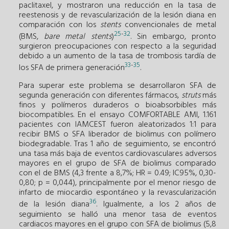
paclitaxel, y mostraron una reducción en la tasa de
reestenosis y de revascularización de la lesión diana en
comparación con los
stents
convencionales de metal
25
-
32
(BMS,
bare metal stents
)
. Sin embargo, pronto
surgieron preocupaciones con respecto a la seguridad
debido a un aumento de la tasa de trombosis tardía de
33
-
35
los SFA de primera generación
.
Para superar este problema se desarrollaron SFA de
segunda generación con diferentes fármacos,
struts
más
finos y polímeros duraderos o bioabsorbibles más
biocompatibles. En el ensayo COMFORTABLE AMI, 1.161
pacientes con IAMCEST fueron aleatorizados 1:1 para
recibir BMS o SFA liberador de biolimus con polímero
biodegradable. Tras 1 año de seguimiento, se encontró
una tasa más baja de eventos cardiovasculares adversos
mayores en el grupo de SFA de biolimus comparado
con el de BMS (4,3 frente a 8,7%; HR = 0.49; IC95%, 0,30-
0,80; p = 0,044), principalmente por el menor riesgo de
infarto de miocardio espontáneo y la revascularización
36
de la lesión diana
. Igualmente, a los 2 años de
seguimiento se halló una menor tasa de eventos
cardiacos mayores en el grupo con SFA de biolimus (5,8