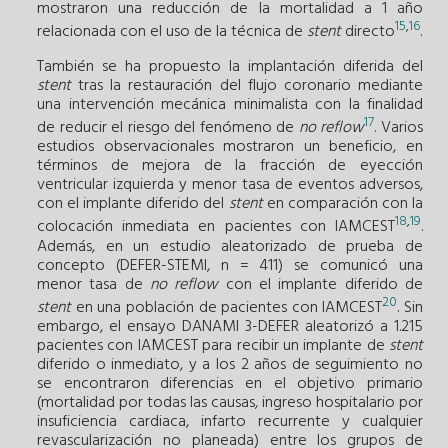
mostraron una reducción de la mortalidad a 1 año
15
,
16
relacionada con el uso de la técnica de
stent
directo
.
También se ha propuesto la implantación diferida del
stent
tras la restauración del flujo coronario mediante
una intervención mecánica minimalista con la finalidad
17
de reducir el riesgo del fenómeno de
no reflow
. Varios
estudios observacionales mostraron un beneficio, en
términos de mejora de la fracción de eyección
ventricular izquierda y menor tasa de eventos adversos,
con el implante diferido del
stent
en comparación con la
18
,
19
colocación inmediata en pacientes con IAMCEST
.
Además, en un estudio aleatorizado de prueba de
concepto (DEFER-STEMI, n = 411) se comunicó una
menor tasa de
no reflow
con el implante diferido de
20
stent
en una población de pacientes con IAMCEST
. Sin
embargo, el ensayo DANAMI 3-DEFER aleatorizó a 1.215
pacientes con IAMCEST para recibir un implante de
stent
diferido o inmediato, y a los 2 años de seguimiento no
se encontraron diferencias en el objetivo primario
(mortalidad por todas las causas, ingreso hospitalario por
insuficiencia cardiaca, infarto recurrente y cualquier
revascularización no planeada) entre los grupos de