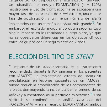
carga de trombo después de la recanalización del vaso.
Un subanálisis del ensayo EXAMINATION (n = 1.498)
mostró que el uso de trombectomía se asociaba a una
mayor tasa de colocación de
stent
directo, una menor
tasa de posdilatación y un menor número de
stents
13
implantados con un tamaño de
stent
más grande
. Sin
embargo, el resultado angiográfico optimizado no tuvo
ningún impacto en los resultados a largo plazo, ya que
no se observaron diferencias en los objetivos clínicos
entre los grupos con un seguimiento de 2 años.
ELECCIÓN DEL TIPO DE
STENT
El implante de un
stent
coronario es el tratamiento
recomendado durante la ICP primaria en los pacientes
con IAMCEST. La implantación directa de
stents
sin
predilatación en lesiones causantes de un IAMCEST
puede reducir la embolización de los componentes de
la placa, disminuyendo la incidencia del fenómeno de
no
14
reflow
y aumentando así la perfusión miocárdica
. Esta
hipótesis se confirmó en el análisis
post hoc
del
HORIZONS-AMI y en el registro EUROTRANSFER; ambos