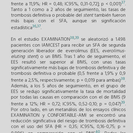
37
frente a 11,9%; HR = 0,48; IC95%, 0,31-0,72]; p < 0,001)
.
Tanto a 1 como a 2 años de seguimiento, las tasas de
trombosis definitiva o probable del
stent
también fueron
más bajas con el SFA, aunque sin significación
36
,
37
estadística
.
38
,
39
En el estudio EXAMINATION
se aleatorizó a 1.498
pacientes con IAMCEST para recibir un SFA de segunda
generación liberador de everolimus (EES,
everolimus-
eluting stent
) o un BMS. Tras 1 año de seguimiento, el
EES resultó ser superior al BMS, con unas tasas
significativamente más bajas de trombosis definitiva y de
trombosis definitiva o probable (0,5 frente a 1,9% y 0,9
38
frente a 2,5%, respectivamente; p = 0,019 para ambas)
.
Además, a los 5 años de seguimiento, en el grupo de
EES se redujo significativamente la tasa de mortalidad
por todas las causas en comparación con el de BMS (9
39
frente a 12%; HR = 0,72; IC95%, 0,52-0,10; p = 0,047)
.
Por otro lado, en un metanálisis de los ensayos clínicos
EXAMINATION y CONFORTABLE-AMI se encontró una
reducción significativa del riesgo de trombosis definitiva
con el uso del SFA (HR = 0,35; IC95%, 0,16-0,75; p =
40