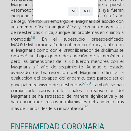
Magmaris demostró una mayor capacidad de respuesta
vasomotora a los agentes farmacológicos (ya fueran
SÍ
NO
independientes o dependientes del endotelio) a 1 año
de seguimiento. Sin embargo, el Magmaris se asoció con
una menor eficacia angiográfica y con una mayor tasa
de reestenosis clínica, aunque sin problemas en cuanto a
56
trombosis
. En el subestudio preespecificado
MAGSTEMI-tomografía de coherencia óptica, tanto con
el Magmaris como con el
stent
liberador de sirolimus se
observó un bajo grado de curación de la neoíntima,
pero las dimensiones de la luz fueron menores con el
Magmaris a 1 año de seguimiento. Aunque el estado
avanzado de biorresorción del Magmaris dificulta la
evaluación del colapso del andamio, este parece ser el
57
,
58
principal mecanismo de reestenosis
. También se han
comunicado casos en los cuales la reabsorción del
Magmaris se ha retrasado de manera significativa y se
han encontrado restos intraluminales del andamio tras
59
más de 2 años desde su implantación
.
ENFERMEDAD CORONARIA