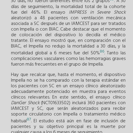
30 días, no fueron diferentes entre los 2 grupos
. A 30
días de seguimiento, la mortalidad total de la cohorte
fue del 46%. El ensayo
IMPRESS in Severe Shock
aleatorizó a 48 pacientes con ventilación mecánica
asociada a SC después de un IAMCEST para ser tratados
con Impella o con BIAC. Cabe destacar que el momento
de colocación del dispositivo lo decidía el médico
tratante. El ensayo mostró que, en comparación con el
BIAC, el Impella no redujo la mortalidad a 30 días, y la
86
mortalidad global a 6 meses fue del 50%
. Tanto las
complicaciones vasculares como las hemorragias graves
fueron más frecuentes en el grupo de Impella.
Hay que recalcar que, hasta el momento, el dispositivo
Impella no se ha comparado con la terapia estándar en
los pacientes con SC en un ensayo clínico aleatorizado
adecuadamente potenciado en muestra para eventos
clínicos relevantes. En este sentido, el ensayo clínico
DanGer Shock
(NCT01633502) incluirá 360 pacientes con
IAMCEST y SC, que serán aleatorizados para recibir
soporte circulatorio con Impella o tratamiento médico
87
habitual
. El estudio está aún en fase de inclusión de
pacientes y su objetivo principal es la muerte por
cualquier causa a los 6 meses de seguimiento.