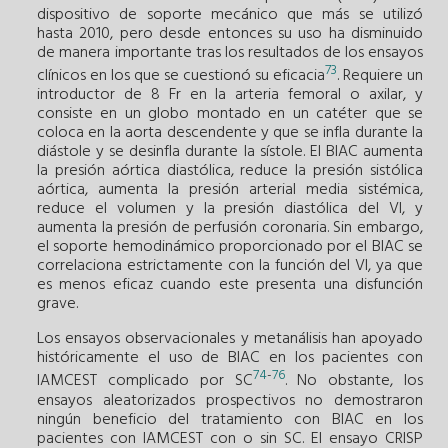
dispositivo de soporte mecánico que más se utilizó
hasta 2010, pero desde entonces su uso ha disminuido
de manera importante tras los resultados de los ensayos
73
clínicos en los que se cuestionó su eficacia
. Requiere un
introductor de 8 Fr en la arteria femoral o axilar, y
consiste en un globo montado en un catéter que se
coloca en la aorta descendente y que se infla durante la
diástole y se desinfla durante la sístole. El BIAC aumenta
la presión aórtica diastólica, reduce la presión sistólica
aórtica, aumenta la presión arterial media sistémica,
reduce el volumen y la presión diastólica del VI, y
aumenta la presión de perfusión coronaria. Sin embargo,
el soporte hemodinámico proporcionado por el BIAC se
correlaciona estrictamente con la función del VI, ya que
es menos eficaz cuando este presenta una disfunción
grave.
Los ensayos observacionales y metanálisis han apoyado
históricamente el uso de BIAC en los pacientes con
74
-
76
IAMCEST complicado por SC
. No obstante, los
ensayos aleatorizados prospectivos no demostraron
ningún beneficio del tratamiento con BIAC en los
pacientes con IAMCEST con o sin SC. El ensayo CRISP