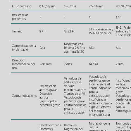
Flujo cardiaco
0,3-0,5 l/min
1-5 l/min
2,5-5 l/min
3,0-7,0 l/mi
Resistencias
↓
↓
↑
↑↑↑
periféricas
18-21 Fr de
21 Fr de entrada y
Tamaño
8 Fr
13-22 Fr
entrada y 
15-17 Fr de salida
Fr de salid
Moderada con
Complejidad de la
Baja
Impella 2,5 Alta
Alta
Alta
implantación
con Impella 5,0
Duración
recomendada del
Semanas
7 días
14 días
7 días
uso
Vasculopatía
Valvulopatía
periférica grave
Insuficienc
aórtica grave
Trombo en la AI
aórtica
Insuficiencia
Válvula
Contraindicación
moderada 
aórtica grave
mecánica aórtica
para la
grave
Disección
Trombo en el VI
Contraindicaciones
anticoagulación
Vasculopat
aórtica
Vasculopatía
Insuficiencia
periférica 
Vasculopatía
periférica grave
aórtica moderada
Contraindi
periférica grave
Contraindicación
a grave Defectos
para la
para la
del tabique
anticoagul
anticoagulación
interventricular
Migración de la
Trombosis 
Trombocitopenia
Hemólisis
cánula
circuito Hi
Trombosis
Migración del