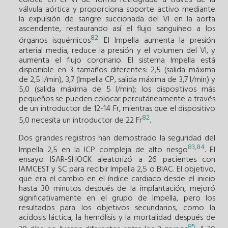
coloca en el VI de forma retrógrada a través de la
válvula aórtica y proporciona soporte activo mediante
la expulsión de sangre succionada del VI en la aorta
ascendente, restaurando así el flujo sanguíneo a los
82
órganos isquémicos
. El Impella aumenta la presión
arterial media, reduce la presión y el volumen del VI, y
aumenta el flujo coronario. El sistema Impella está
disponible en 3 tamaños diferentes: 2,5 (salida máxima
de 2,5 l/min), 3,7 (Impella CP, salida máxima de 3,7 l/min) y
5,0 (salida máxima de 5 l/min); los dispositivos más
pequeños se pueden colocar percutáneamente a través
de un introductor de 12-14 Fr, mientras que el dispositivo
82
5,0 necesita un introductor de 22 Fr
.
Dos grandes registros han demostrado la seguridad del
83
,
84
Impella 2,5 en la ICP compleja de alto riesgo
. El
ensayo ISAR-SHOCK aleatorizó a 26 pacientes con
IAMCEST y SC para recibir Impella 2,5 o BIAC. El objetivo,
que era el cambio en el índice cardiaco desde el inicio
hasta 30 minutos después de la implantación, mejoró
significativamente en el grupo de Impella, pero los
resultados para los objetivos secundarios, como la
acidosis láctica, la hemólisis y la mortalidad después de
85