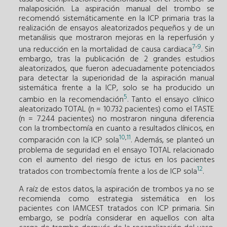
malaposición. La aspiración manual del trombo se
recomendó sistemáticamente en la ICP primaria tras la
realización de ensayos aleatorizados pequeños y de un
metanálisis que mostraron mejoras en la reperfusión y
7
-
9
una reducción en la mortalidad de causa cardiaca
. Sin
embargo, tras la publicación de 2 grandes estudios
aleatorizados, que fueron adecuadamente potenciados
para detectar la superioridad de la aspiración manual
sistemática frente a la ICP, solo se ha producido un
5
cambio en la recomendación
. Tanto el ensayo clínico
aleatorizado TOTAL (n = 10.732 pacientes) como el TASTE
(n = 7.244 pacientes) no mostraron ninguna diferencia
con la trombectomía en cuanto a resultados clínicos, en
10
,
11
comparación con la ICP sola
. Además, se planteó un
problema de seguridad en el ensayo TOTAL relacionado
con el aumento del riesgo de ictus en los pacientes
12
tratados con trombectomía frente a los de ICP sola
.
A raíz de estos datos, la aspiración de trombos ya no se
recomienda como estrategia sistemática en los
pacientes con IAMCEST tratados con ICP primaria. Sin
embargo, se podría considerar en aquellos con alta