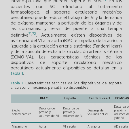
intrahospitalaria que pueden superar el 50%
. En los
pacientes con SC refractario al tratamiento
farmacológico, el soporte circulatorio mecánico
percutáneo puede reducir el trabajo del VI y la demanda
de oxígeno, mantener la perfusión de los órganos y de
las coronarias, y servir de puente a una terapia
71
,
72
definitiva
. Actualmente existen dispositivos de
asistencia del VI a la aorta (BIAC e Impella), de la aurícula
izquierda a la circulación arterial sistémica (TandemHeart)
y de la aurícula derecha a la circulación arterial sistémica
(ECMO-VA). Las características técnicas de los
dispositivos de soporte circulatorio mecánico
percutáneo actualmente disponibles se detallan en la
tabla 1
.
Tabla 1.
Características técnicas de los dispositivos de soporte
circulatorio mecánico percutáneo disponibles
BIAC
Impella
TandemHeart
ECMO-V
Descarga d
Descarga de
Descarga de
Efecto
Descarga de
presión y
presión y
presión y
hemodinámico
volumen del VI
volumen d
volumen del VI
volumen del VI
y del VI
Mecanismo
Aorta
VI a aorta
AI a aorta
AD a aorta