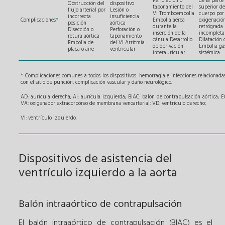
Perforación o
de la parte
Obstrucción del
dispositivo
taponamiento del
superior de
flujo arterial por
Lesión o
VI Tromboembolia
cuerpo por
incorrecta
insuficiencia
Complicaciones
*
Embolia aérea
oxigenació
posición
aórtica
durante la
retrógrada
Disección o
Perforación o
inserción de la
incompleta
rotura aórtica
taponamiento
cánula Desarrollo
Dilatación 
Embolia de
del VI Arritmia
de derivación
Embolia ga
placa o aire
ventricular
interauricular
sistémica
* Complicaciones comunes a todos los dispositivos: hemorragia e infecciones relacionada
con el sitio de punción, complicación vascular y daño neurológico.
AD: aurícula derecha; AI: aurícula izquierda; BIAC: balón de contrapulsación aórtica;
VA: oxigenador extracorpóreo de membrana venoarterial; VD: ventrículo derecho;
VI: ventrículo izquierdo.
Dispositivos de asistencia del
ventrículo izquierdo a la aorta
Balón intraaórtico de contrapulsación
El balón intraaórtico de contrapulsación (BIAC) es el