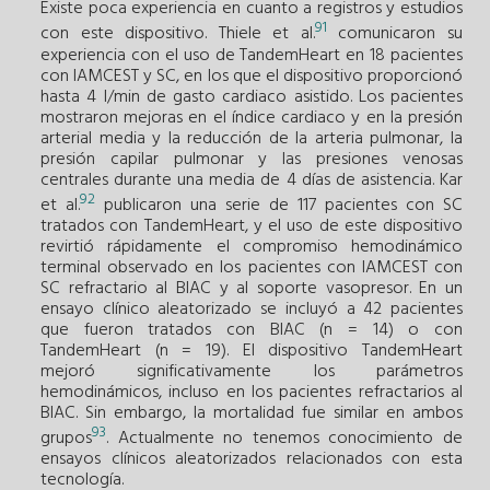
Existe poca experiencia en cuanto a registros y estudios
91
con este dispositivo. Thiele et al.
comunicaron su
experiencia con el uso de TandemHeart en 18 pacientes
con IAMCEST y SC, en los que el dispositivo proporcionó
hasta 4 l/min de gasto cardiaco asistido. Los pacientes
mostraron mejoras en el índice cardiaco y en la presión
arterial media y la reducción de la arteria pulmonar, la
presión capilar pulmonar y las presiones venosas
centrales durante una media de 4 días de asistencia. Kar
92
et al.
publicaron una serie de 117 pacientes con SC
tratados con TandemHeart, y el uso de este dispositivo
revirtió rápidamente el compromiso hemodinámico
terminal observado en los pacientes con IAMCEST con
SC refractario al BIAC y al soporte vasopresor. En un
ensayo clínico alea­torizado se incluyó a 42 pacientes
que fueron tratados con BIAC (n = 14) o con
TandemHeart (n = 19). El dispositivo TandemHeart
mejoró significativamente los parámetros
hemodinámicos, incluso en los pacientes refractarios al
BIAC. Sin embargo, la mortalidad fue similar en ambos
93
grupos
. Actualmente no tenemos conocimiento de
ensayos clínicos aleatorizados relacionados con esta
tecnología.