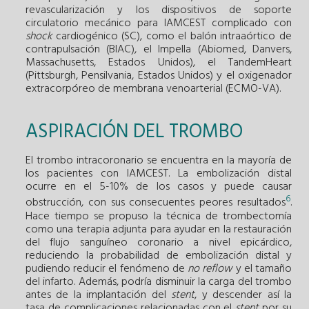
revascularización y los dispositivos de soporte
circulatorio mecánico para IAMCEST complicado con
shock
cardiogénico (SC), como el balón intraaórtico de
contrapulsación (BIAC), el Impella (Abiomed, Danvers,
Massachusetts, Estados Unidos), el TandemHeart
(Pittsburgh, Pensilvania, Estados Unidos) y el oxigenador
extracorpóreo de membrana venoarterial (ECMO-VA).
ASPIRACIÓN DEL TROMBO
El trombo intracoronario se encuentra en la mayoría de
los pacientes con IAMCEST. La embolización distal
ocurre en el 5-10% de los casos y puede causar
6
obstrucción, con sus consecuentes peores resultados
.
Hace tiempo se propuso la técnica de trombectomía
como una terapia adjunta para ayudar en la restauración
del flujo sanguíneo coronario a nivel epicárdico,
reduciendo la probabilidad de embolización distal y
pudiendo reducir el fenómeno de
no reflow
y el tamaño
del infarto. Además, podría disminuir la carga del trombo
antes de la implantación del
stent
, y descender así la
tasa de complicaciones relacionadas con el
stent
por su