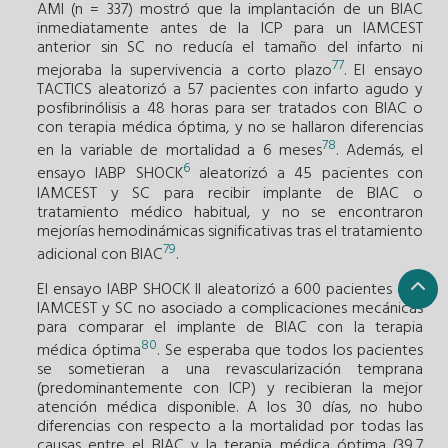
AMI (n = 337) mostró que la implantación de un BIAC
inmediatamente antes de la ICP para un IAMCEST
anterior sin SC no reducía el tamaño del infarto ni
77
mejoraba la supervivencia a corto plazo
. El ensayo
TACTICS aleatorizó a 57 pacientes con infarto agudo y
posfibrinólisis a 48 horas para ser tratados con BIAC o
con terapia médica óptima, y no se hallaron diferencias
78
en la variable de mortalidad a 6 meses
. Además, el
6
ensayo IABP SHOCK
aleatorizó a 45 pacientes con
IAMCEST y SC para recibir implante de BIAC o
tratamiento médico habitual, y no se encontraron
mejorías hemodinámicas significativas tras el tratamiento
79
adicional con BIAC
.
El ensayo IABP SHOCK II aleatorizó a 600 pacientes con
IAMCEST y SC no asociado a complicaciones mecánicas
para comparar el implante de BIAC con la terapia
80
médica óptima
. Se esperaba que todos los pacientes
se sometieran a una revascularización temprana
(predominantemente con ICP) y recibieran la mejor
atención médica disponible. A los 30 días, no hubo
diferencias con respecto a la mortalidad por todas las
causas entre el BIAC y la terapia médica óptima (39,7