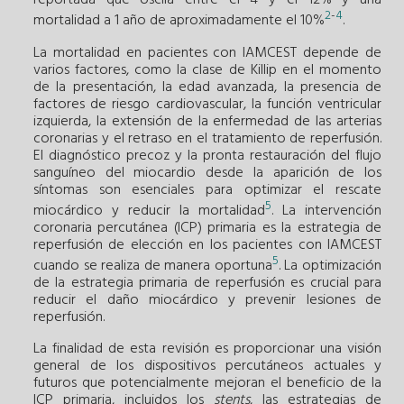
reportada que oscila entre el 4 y el 12% y una
2
-
4
mortalidad a 1 año de aproximadamente el 10%
.
La mortalidad en pacientes con IAMCEST depende de
varios factores, como la clase de Killip en el momento
de la presentación, la edad avanzada, la presencia de
factores de riesgo cardiovascular, la función ventricular
izquierda, la extensión de la enfermedad de las arterias
coronarias y el retraso en el tratamiento de reperfusión.
El diagnóstico precoz y la pronta restauración del flujo
sanguíneo del miocardio desde la aparición de los
síntomas son esenciales para optimizar el rescate
5
miocárdico y reducir la mortalidad
. La intervención
coronaria percutánea (ICP) primaria es la estrategia de
reperfusión de elección en los pacientes con IAMCEST
5
cuando se realiza de manera oportuna
. La optimización
de la estrategia primaria de reperfusión es crucial para
reducir el daño miocárdico y prevenir lesiones de
reperfusión.
La finalidad de esta revisión es proporcionar una visión
general de los dispositivos percutáneos actuales y
futuros que potencialmente mejoran el beneficio de la
ICP primaria, incluidos los
stents
, las estrategias de