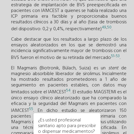
estrategia de implantación de BVS preespecificada en
pacientes con IAMCEST a quienes se había realizado una
ICP primaria era factible y proporcionaba buenos
resultados clínicos a 30 días y al año (tasa de trombosis
49
,
50
del dispositivo: 0,2 y 0,4%, respectivamente)
.
Cabe destacar que los resultados a largo plazo de los
ensayos aleatorizados en los que se demostró una
incidencia significativamente mayor de trombosis con el
51
-
53
BVS fueron el motivo de su retirada del mercado
.
El Magmaris (Biotronik, Bülach, Suiza) es un
stent
de
magnesio absorbible liberador de sirolimus. Inicialmente
ha mostrado resultados prometedores a 1 año de
seguimiento en pacientes estables, con datos muy
54
limitados sobre el IAMCEST
. El estudio MAGSTEMI es el
único ensayo clínico aleatorizado que ha comparado la
eficacia y la seguridad del Magmaris en pacientes con
55
IAMCEST
. En dicho estudio se aleatorizaron 150
pacientes para ser tratados con ICP primaria con
¿Es usted profesional
Magmaris o con
stents
liberadores de sirolimus utilizando
sanitario apto para prescribir
una técnica de implantación preespecificada. En
o dispensar medicamentos?
comparación con el
stent
liberador de sirolimus, el