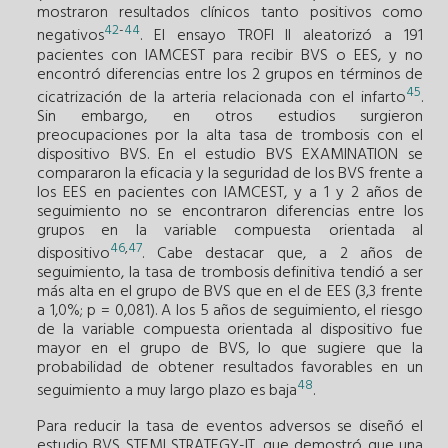
mostraron resultados clínicos tanto positivos como
42
-
44
negativos
. El ensayo TROFI II aleatorizó a 191
pacientes con IAMCEST para recibir BVS o EES, y no
encontró diferencias entre los 2 grupos en términos de
45
cicatrización de la arteria relacionada con el infarto
.
Sin embargo, en otros estudios surgieron
preocupaciones por la alta tasa de trombosis con el
dispositivo BVS. En el estudio BVS EXAMINATION se
compararon la eficacia y la seguridad de los BVS frente a
los EES en pacientes con IAMCEST, y a 1 y 2 años de
seguimiento no se encontraron diferencias entre los
grupos en la variable compuesta orientada al
46
,
47
dispositivo
. Cabe destacar que, a 2 años de
seguimiento, la tasa de trombosis definitiva tendió a ser
más alta en el grupo de BVS que en el de EES (3,3 frente
a 1,0%; p = 0,081). A los 5 años de seguimiento, el riesgo
de la variable compuesta orientada al dispositivo fue
mayor en el grupo de BVS, lo que sugiere que la
probabilidad de obtener resultados favorables en un
48
seguimiento a muy largo plazo es baja
.
Para reducir la tasa de eventos adversos se diseñó el
estudio BVS STEMI STRATEGY-IT, que demostró que una