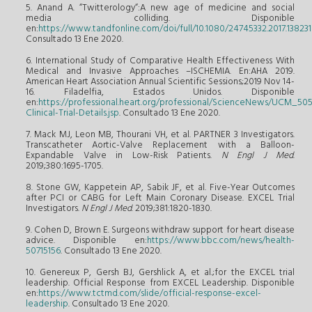
5. Anand A. “Twitterology“:A new age of medicine and social
media colliding. Disponible
en:
https://www.tandfonline.com/doi/full/10.1080/24745332.2017.138231
Consultado 13 Ene 2020.
6. International Study of Comparative Health Effectiveness With
Medical and Invasive Approaches –ISCHEMIA. En:AHA 2019.
American Heart Association Annual Scientific Sessions;2019 Nov 14-
16. Filadelfia, Estados Unidos. Disponible
en:
https://professional.heart.org/professional/ScienceNews/UCM_5
Clinical-Trial-Details.jsp
. Consultado 13 Ene 2020.
7. Mack MJ, Leon MB, Thourani VH, et al. PARTNER 3 Investigators.
Transcatheter Aortic-Valve Replacement with a Balloon-
Expandable Valve in Low-Risk Patients.
N Engl J Med
.
2019;380:1695-1705.
8. Stone GW, Kappetein AP, Sabik JF, et al. Five-Year Outcomes
after PCI or CABG for Left Main Coronary Disease. EXCEL Trial
Investigators.
N Engl J Med
. 2019;381:1820-1830.
9. Cohen D, Brown E. Surgeons withdraw support for heart disease
advice. Disponible en:
https://www.bbc.com/news/health-
50715156
. Consultado 13 Ene 2020.
10. Genereux P, Gersh BJ, Gershlick A, et al.;for the EXCEL trial
leadership. Official Response from EXCEL Leadership. Disponible
en:
https://www.tctmd.com/slide/official-response-excel-
leadership
. Consultado 13 Ene 2020.