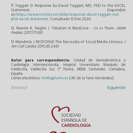
11. Taggart D. Response by David Taggart, MD, PhD to the EXCEL
Statement. Disponible
en:
https://www.tctmd.com/slide/response-david-taggart-md-
phd-excel-statement
. Consultado 13 Ene 2020.
12. Mannix R, Nagler J. Tribalism in Medicine - Us vs Them.
JAMA
Pediatr.
2017;171:831.
13. Mandrola J. RESPONSE:The Necessity of Social Media Literacy.
J
Am Coll Cardiol
. 2015;65:2461.
Autor para correspondencia:
Unidad de Hemodinámica y
Cardiología Intervencionista, Hospital Universitario Marqués de
Valdecilla, Valdecilla Sur, 1.ª Planta, 39008 Santander, Cantabria,
España.
Correo electrónico:
he1thj@humv.es
(J.M. de la Torre Hernández).
Anterior
Siguiente