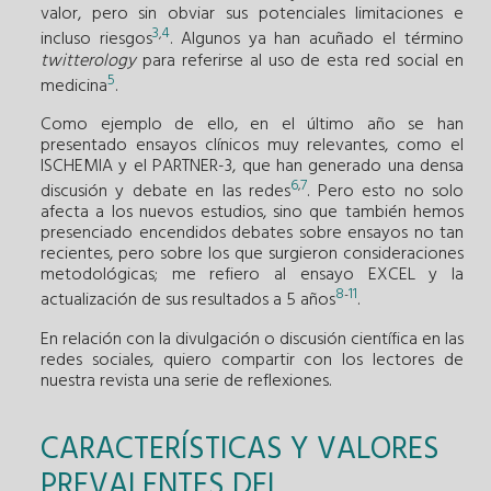
valor, pero sin obviar sus potenciales limitaciones e
3
4
,
incluso riesgos
. Algunos ya han acuñado el término
twitterology
para referirse al uso de esta red social en
5
medicina
.
Como ejemplo de ello, en el último año se han
presentado ensayos clínicos muy relevantes, como el
ISCHEMIA y el PARTNER-3, que han generado una densa
6
7
,
discusión y debate en las redes
. Pero esto no solo
afecta a los nuevos estudios, sino que también hemos
presenciado encendidos debates sobre ensayos no tan
recientes, pero sobre los que surgieron consideraciones
metodológicas; me refiero al ensayo EXCEL y la
8
11
-
actualización de sus resultados a 5 años
.
En relación con la divulgación o discusión científica en las
redes sociales, quiero compartir con los lectores de
nuestra revista una serie de reflexiones.
CARACTERÍSTICAS Y VALORES
PREVALENTES DEL