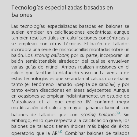
Tecnologías especializadas basadas en
balones
Las tecnologías especializadas basadas en balones se
suelen emplear en calcificaciones excéntricas, aunque
también resultan útiles en calcificaciones concéntricas si
se emplean con otras técnicas. El balón de tallados
incorpora una serie de microcuchillas montadas sobre un
balón. Los
scoring balloons
, por su parte, incorporan un
balón semidistensible alrededor del cual se envuelven
varias guías de nitinol. Ambos realizan incisiones en el
calcio que facilitan la dilatación vascular. La ventaja de
estas tecnologías es que se anclan al calcio, no resbalan
tanto (el fenómeno llamado «pepita de sandía») y por
tanto evitan disecciones en áreas adyacentes. Aunque
en ocasiones se emplean indistintamente, un estudio de
Matsukawa et al. que empleó IIV confirmó mejor
modificación del calcio y mayor ganancia luminal con
39
balones de tallados que con
scoring balloons
. Sin
embargo, en lo que respecta a la calcificación grave, los
balones de tallados tienen índices más bajos de éxito
40
operatorio que la AR
. Combinar balones de tallados