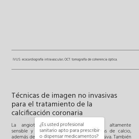
IVUS: ecocardiografía intravascular; OCT: tomografía de coherencia óptica.
Técnicas de imagen no invasivas
para el tratamiento de la
calcificación coronaria
¿Es usted profesional
La angiotomografía computarizada es altamente
sanitario apto para prescribir
sensible y específica para detectar placas de calcio,
o dispensar medicamentos?
además de tratarse de una técnica no invasiva. También