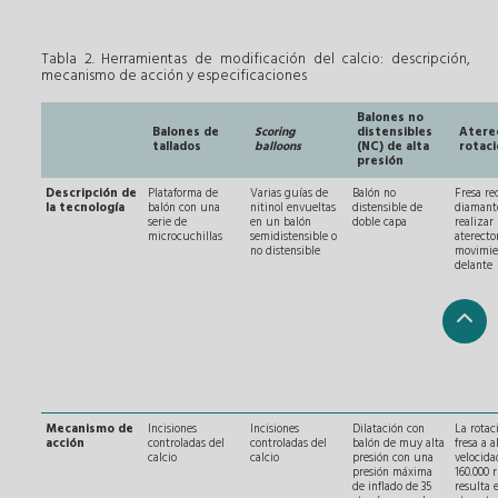
Tabla 2. Herramientas de modificación del calcio: descripción,
mecanismo de acción y especificaciones
Balones no
Balones de
Scoring
distensibles
Atere
tallados
balloons
(NC) de alta
rotaci
presión
Descripción de
Plataforma de
Varias guías de
Balón no
Fresa re
la tecnología
balón con una
nitinol envueltas
distensible de
diamant
serie de
en un balón
doble capa
realizar
microcuchillas
semidistensible o
aterect
no distensible
movimie
delante
Mecanismo de
Incisiones
Incisiones
Dilatación con
La rotac
acción
controladas del
controladas del
balón de muy alta
fresa a a
calcio
calcio
presión con una
velocida
presión máxima
160.000 
de inflado de 35
resulta 