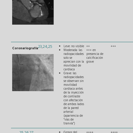
23
,
24
,
25
Leve: no visible
++
+++
Coronariografía
Moderada: las
+++ en
radiopacidades
presencia de
solo se
calcificación
aprecian con la
grave
movilidad de
cardiaca
Grave: las
radiopacidades
se observan sin
movilidad
cardiaca antes
de la inyección
de contraste
con afectación
de ambos lados
de la pared
arterial
(apariencia de
“vías de
tranvía”)
25
,
26
,
27
Grosor del
++++
++++