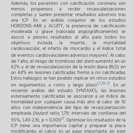
Además, los pacientes con calcificación coronaria son
menos propensos a recibir revascularizaciones
completas y suelen presentar resultados adversos tras
una ICP. En un análisis conjunto de los estudios
HORIZONS-AMI y ACUITY, la presencia de calcificación
moderada o grave (valorada angiográficamente) se
asoció a peores resultados al año para todos los
objetivos incluida la muerte, la mortalidad
cardiovascular, el infarto de miocardio y el índice total
1
de eventos cardiovasculares adversos mayores
. Al cabo
de 1 año, el riesgo de trombosis del
stent
aumentó en un
62% y el de revascularización de la lesión diana (RLD) en
un 44% en lesiones calcificadas frente a no calcificadas.
Estos hallazgos se han podido replicar en otros estudios
1
,
7
,
19
-
21
en seguimientos a corto y largo plazo
. En un
reciente análisis del estudio SYNTAXES, las lesiones
extensamente calcificadas se asociaron a un índice de
mortalidad por cualquier causa más alto al cabo de 10
años con independencia del tipo de revascularización
empleada (
hazard ratio
, 1,79; intervalo de confianza del
21
95%, 1,49-2,16; p < 0,001)
. Optimizar los resultados de la
ICP tiene una importancia capital y preparar la placa
modificando el calcio es un paso importante en este