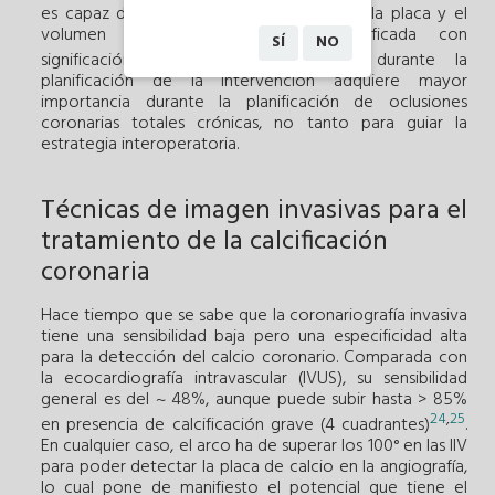
es capaz de determinar la morfología de la placa y el
volumen porcentual de placa calcificada con
SÍ
NO
15
significación pronóstica
. Su utilidad durante la
planificación de la intervención adquiere mayor
importancia durante la planificación de oclusiones
coronarias totales crónicas, no tanto para guiar la
estrategia interoperatoria.
Técnicas de imagen invasivas para el
tratamiento de la calcificación
coronaria
Hace tiempo que se sabe que la coronariografía invasiva
tiene una sensibilidad baja pero una especificidad alta
para la detección del calcio coronario. Comparada con
la ecocardiografía intravascular (IVUS), su sensibilidad
general es del ~ 48%, aunque puede subir hasta > 85%
24
,
25
en presencia de calcificación grave (4 cuadrantes)
.
En cualquier caso, el arco ha de superar los 100° en las IIV
para poder detectar la placa de calcio en la angiografía,
lo cual pone de manifiesto el potencial que tiene el