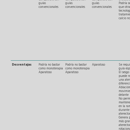
guías
guías
guías
Podría s
convencionales
convencionales
convencionales
que otra
tecnolog
tratamie
calcio n
Desventajas
Podría no bastar
Podría no bastar
Aparatoso
Se requ
como monoterapia
como monoterapia
guía esp
Aparatoso
Aparatoso
El sesgo
puede re
una ate
diferenc
Ablación
movimie
delante
No perm
mantene
en la ra
durante 
aterect
Genera p
más gra
aterect
rotacion