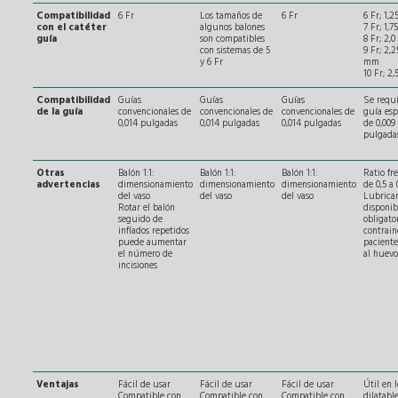
Compatibilidad
6 Fr
Los tamaños de
6 Fr
6 Fr; 1,
con el catéter
algunos balones
7 Fr; 1,
guía
son compatibles
8 Fr; 2,
con sistemas de 5
9 Fr; 2,2
y 6 Fr
mm
10 Fr; 2
Compatibilidad
Guías
Guías
Guías
Se requ
de la guía
convencionales de
convencionales de
convencionales de
guía esp
0,014 pulgadas
0,014 pulgadas
0,014 pulgadas
de 0,009 
pulgada
Otras
Balón 1:1:
Balón 1:1:
Balón 1:1:
Ratio fre
advertencias
dimensionamiento
dimensionamiento
dimensionamiento
de 0,5 a 
del vaso
del vaso
del vaso
Lubrica
Rotar el balón
disponib
seguido de
obligato
inflados repetidos
contrain
puede aumentar
paciente
el número de
al huevo 
incisiones
Ventajas
Fácil de usar
Fácil de usar
Fácil de usar
Útil en 
Compatible con
Compatible con
Compatible con
dilatabl