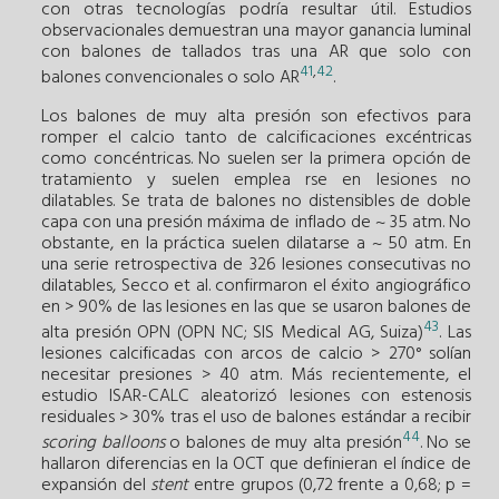
con otras tecnologías podría resultar útil. Estudios
observacionales demuestran una mayor ganancia luminal
con balones de tallados tras una AR que solo con
41
,
42
balones convencionales o solo AR
.
Los balones de muy alta presión son efectivos para
romper el calcio tanto de calcificaciones excéntricas
como concéntricas. No suelen ser la primera opción de
tratamiento y suelen emplea rse en lesiones no
dilatables. Se trata de balones no distensibles de doble
capa con una presión máxima de inflado de ~ 35 atm. No
obstante, en la práctica suelen dilatarse a ~ 50 atm. En
una serie retrospectiva de 326 lesiones consecutivas no
dilatables, Secco et al. confirmaron el éxito angiográfico
en > 90% de las lesiones en las que se usaron balones de
43
alta presión OPN (OPN NC; SIS Medical AG, Suiza)
. Las
lesiones calcificadas con arcos de calcio > 270° solían
necesitar presiones > 40 atm. Más recientemente, el
estudio ISAR-CALC aleatorizó lesiones con estenosis
residuales > 30% tras el uso de balones estándar a recibir
44
scoring balloons
o balones de muy alta presión
. No se
hallaron diferencias en la OCT que definieran el índice de
expansión del
stent
entre grupos (0,72 frente a 0,68; p =