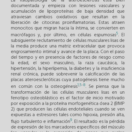
La fisiopatología de la ateroesclerosis está bien
documentada y empieza con lesiones vasculares y
acumulación de lipoproteínas de baja densidad que
atraviesan cambios oxidativos que resultan en la
liberación de citocinas proinflamatorias. Estas atraen
monocitos que migran hacia la íntima, se convierten en
5
macrófagos y, por último, en células espumosas
. El
subsiguiente reclutamiento de células musculares lisas de
la media produce una matriz extracelular que provoca
engrosamiento intimal y avance de la placa. Con el paso
del tiempo y en presencia de factores de riesgo como
la edad, el sexo masculino, la raza caucásica, la
hipertensión, la hiperlipemia, la diabetes y la insuficiencia
renal crónica, puede sobrevenir la calcificación de las
placas ateroescleróticas cuya patogénesis tiene mucho
1
,
5
-
8
en común con la osteogénesis
. Se piensa que la
transformación de las células musculares lisas en un
fenotipo osteoblástico es el factor de inicio motivado
por exposición a la proteína morfogenética ósea 2 (BMP
2) que producen las células endoteliales cuando se ven
expuestas a estresores tales como hipoxia, presión alta,
9
flujo turbulento e inflamación
. El resultado es la pérdida
de expresión de los marcadores específicos del músculo