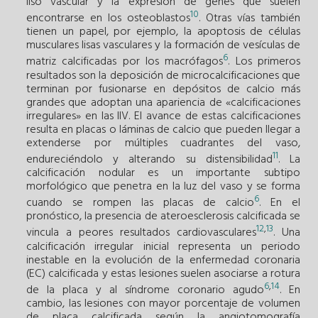
liso vascular y la expresión de genes que suelen
10
encontrarse en los osteoblastos
. Otras vías también
tienen un papel, por ejemplo, la apoptosis de células
musculares lisas vasculares y la formación de vesículas de
6
matriz calcificadas por los macrófagos
. Los primeros
resultados son la deposición de microcalcificaciones que
terminan por fusionarse en depósitos de calcio más
grandes que adoptan una apariencia de «calcificaciones
irregulares» en las IIV. El avance de estas calcificaciones
resulta en placas o láminas de calcio que pueden llegar a
extenderse por múltiples cuadrantes del vaso,
11
endureciéndolo y alterando su distensibilidad
. La
calcificación nodular es un importante subtipo
morfológico que penetra en la luz del vaso y se forma
6
cuando se rompen las placas de calcio
. En el
pronóstico, la presencia de ateroesclerosis calcificada se
12
,
13
vincula a peores resultados cardiovasculares
. Una
calcificación irregular inicial representa un periodo
inestable en la evolución de la enfermedad coronaria
(EC) calcificada y estas lesiones suelen asociarse a rotura
6
,
14
de la placa y al síndrome coronario agudo
. En
cambio, las lesiones con mayor porcentaje de volumen
de placa calcificada según la angiotomografía