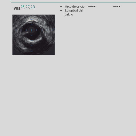
25
,
27
,
28
Arco de calcio
++++
++++
IVUS
Longitud del
calcio