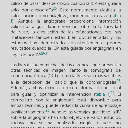
calcio de pasar desapercibido cuando la ICP está guiada
25
solo por angiografía
. Esta normalmente clasifica la
calcificación como nula/leve, moderada o grave (
tabla
1
). Aunque la angiografía proporciona información
valiosa para guiar la intervención sobre la tortuosidad
del vaso, la angulación de las bifurcaciones, etc., sus
limitaciones también están bien documentadas y los
estudios han demostrado consistentemente peores
resultados cuando la ICP está guiada por angiografía en
29
-
31
lugar de por IIV
.
Las IIV satisfacen muchas de las carencias que presentan
otras técnicas de imagen. Tanto la tomografía de
coherencia óptica (OCT) como la IVUS son más sensibles
25
a la detección del calcio que la coronariografía
.
Además, ambas técnicas ofrecen información adicional
27
para guiar y optimizar la intervención (
tabla 1
)
. El
corregistro con la angiografía está disponible para
ambas técnicas y puede reducir la curva de aprendizaje
32
significativamente
. Aunque las ventajas que tiene la IIV
sobre la angiografía han sido objeto de varios estudios,
todavía no se ha publicado ningún estudio no