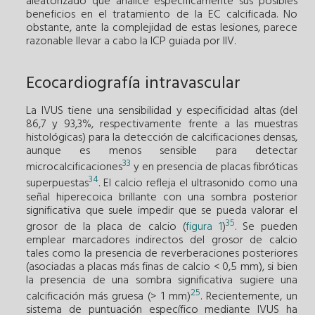
aleatorizado que analice específicamente sus posibles
beneficios en el tratamiento de la EC calcificada. No
obstante, ante la complejidad de estas lesiones, parece
razonable llevar a cabo la ICP guiada por IIV.
Ecocardiografía intravascular
La IVUS tiene una sensibilidad y especificidad altas (del
86,7 y 93,3%, respectivamente frente a las muestras
histológicas) para la detección de calcificaciones densas,
aunque es menos sensible para detectar
33
microcalcificaciones
y en presencia de placas fibróticas
34
superpuestas
. El calcio refleja el ultrasonido como una
señal hiperecoica brillante con una sombra posterior
significativa que suele impedir que se pueda valorar el
35
grosor de la placa de calcio (
figura 1
)
. Se pueden
emplear marcadores indirectos del grosor de calcio
tales como la presencia de reverberaciones posteriores
(asociadas a placas más finas de calcio < 0,5 mm), si bien
la presencia de una sombra significativa sugiere una
25
calcificación más gruesa (> 1 mm)
. Recientemente, un
sistema de puntuación específico mediante IVUS ha