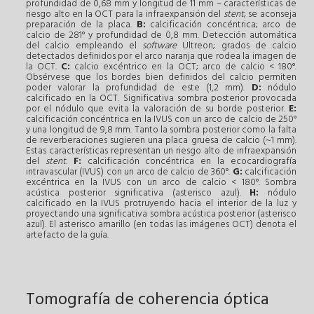
profundidad de 0,68 mm y longitud de 11 mm – características de
riesgo alto en la OCT para la infraexpansión del
stent
; se aconseja
preparación de la placa.
B:
calcificación concéntrica; arco de
calcio de 281° y profundidad de 0,8 mm. Detección automática
del calcio empleando el
software
Ultreon; grados de calcio
detectados definidos por el arco naranja que rodea la imagen de
la OCT.
C:
calcio excéntrico en la OCT; arco de calcio < 180°.
Obsérvese que los bordes bien definidos del calcio permiten
poder valorar la profundidad de este (1,2 mm).
D:
nódulo
calcificado en la OCT. Significativa sombra posterior provocada
por el nódulo que evita la valoración de su borde posterior.
E:
calcificación concéntrica en la IVUS con un arco de calcio de 250°
y una longitud de 9,8 mm. Tanto la sombra posterior como la falta
de reverberaciones sugieren una placa gruesa de calcio (~1 mm).
Estas características representan un riesgo alto de infraexpansión
del
stent
.
F:
calcificación concéntrica en la ecocardiografía
intravascular (IVUS) con un arco de calcio de 360°.
G:
calcificación
excéntrica en la IVUS con un arco de calcio < 180°. Sombra
acústica posterior significativa (asterisco azul).
H:
nódulo
calcificado en la IVUS protruyendo hacia el interior de la luz y
proyectando una significativa sombra acústica posterior (asterisco
azul). El asterisco amarillo (en todas las imágenes OCT) denota el
artefacto de la guía.
Tomografía de coherencia óptica