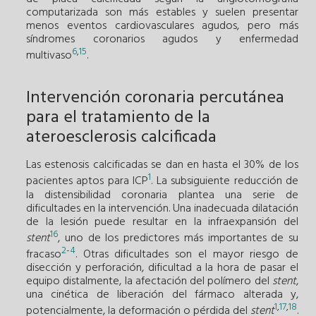
computarizada son más estables y suelen presentar
menos eventos cardiovasculares agudos, pero más
síndromes coronarios agudos y enfermedad
6
,
15
multivaso
.
Intervención coronaria percutánea
para el tratamiento de la
ateroesclerosis calcificada
Las estenosis calcificadas se dan en hasta el 30% de los
1
pacientes aptos para ICP
. La subsiguiente reducción de
la distensibilidad coronaria plantea una serie de
dificultades en la intervención. Una inadecuada dilatación
de la lesión puede resultar en la infraexpansión del
16
stent
, uno de los predictores más importantes de su
2
-
4
fracaso
. Otras dificultades son el mayor riesgo de
disección y perforación, dificultad a la hora de pasar el
equipo distalmente, la afectación del polímero del
stent
,
una cinética de liberación del fármaco alterada y,
1
,
17
,
18
potencialmente, la deformación o pérdida del
stent
.