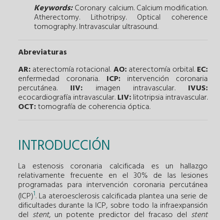
Keywords:
Coronary calcium.
Calcium modification.
Atherectomy.
Lithotripsy.
Optical coherence
tomography.
Intravascular ultrasound.
Abreviaturas
AR:
aterectomía rotacional.
AO:
aterectomía orbital.
EC:
enfermedad coronaria.
ICP:
intervención coronaria
percutánea.
IIV:
imagen intravascular.
IVUS:
ecocardiografía intravascular.
LIV:
litotripsia intravascular.
OCT:
tomografía de coherencia óptica.
INTRODUCCIÓN
La estenosis coronaria calcificada es un hallazgo
relativamente frecuente en el 30% de las lesiones
programadas para intervención coronaria percutánea
1
(ICP)
. La ateroesclerosis calcificada plantea una serie de
dificultades durante la ICP, sobre todo la infraexpansión
del
stent
, un potente predictor del fracaso del
stent