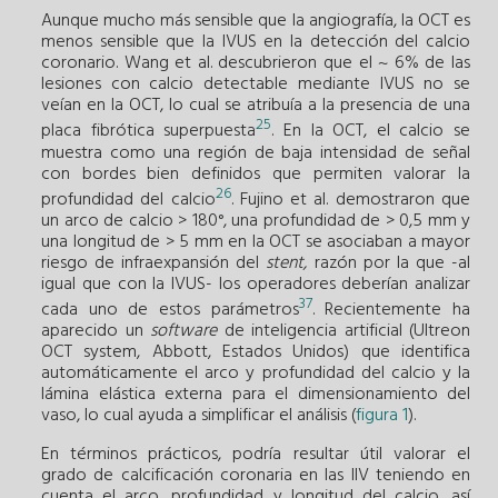
Aunque mucho más sensible que la angiografía, la OCT es
menos sensible que la IVUS en la detección del calcio
coronario. Wang et al. descubrieron que el ~ 6% de las
lesiones con calcio detectable mediante IVUS no se
veían en la OCT, lo cual se atribuía a la presencia de una
25
placa fibrótica superpuesta
. En la OCT, el calcio se
muestra como una región de baja intensidad de señal
con bordes bien definidos que permiten valorar la
26
profundidad del calcio
. Fujino et al. demostraron que
un arco de calcio > 180°, una profundidad de > 0,5 mm y
una longitud de > 5 mm en la OCT se asociaban a mayor
riesgo de infraexpansión del
stent,
razón por la que -al
igual que con la IVUS- los operadores deberían analizar
37
cada uno de estos parámetros
. Recientemente ha
aparecido un
software
de inteligencia artificial (Ultreon
OCT system, Abbott, Estados Unidos) que identifica
automáticamente el arco y profundidad del calcio y la
lámina elástica externa para el dimensionamiento del
vaso, lo cual ayuda a simplificar el análisis (
figura 1
).
En términos prácticos, podría resultar útil valorar el
grado de calcificación coronaria en las IIV teniendo en
cuenta el arco, profundidad y longitud del calcio, así