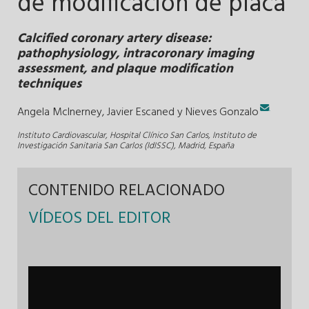
de modificación de placa
Calcified coronary artery disease:
pathophysiology, intracoronary imaging
assessment, and plaque modification
techniques
.
Angela McInerney,
Javier Escaned y
Nieves Gonzalo
Instituto Cardiovascular, Hospital Clínico San Carlos, Instituto de
Investigación Sanitaria San Carlos (IdISSC), Madrid, España
CONTENIDO RELACIONADO
VÍDEOS DEL EDITOR