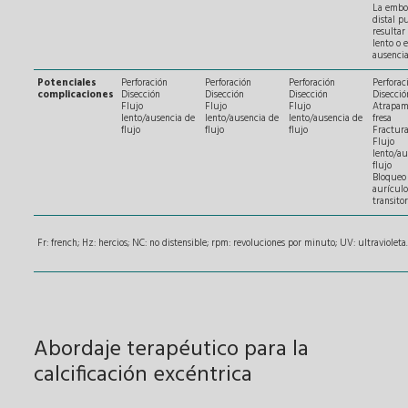
La embo
distal p
resultar
lento o e
ausencia
Potenciales
Perforación
Perforación
Perforación
Perforac
complicaciones
Disección
Disección
Disección
Disecció
Flujo
Flujo
Flujo
Atrapam
lento/ausencia de
lento/ausencia de
lento/ausencia de
fresa
flujo
flujo
flujo
Fractura
Flujo
lento/au
flujo
Bloqueo
aurículo
transitor
Fr: french; Hz: hercios; NC: no distensible; rpm: revoluciones por minuto; UV: ultravioleta.
Abordaje terapéutico para la
calcificación excéntrica