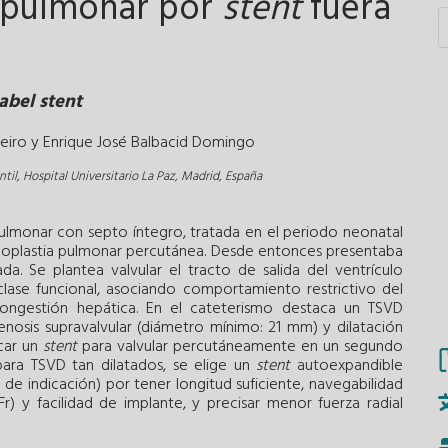
a pulmonar por
stent
fuera
abel stent
eiro y
Enrique José Balbacid Domingo
til, Hospital Universitario La Paz, Madrid, España
ulmonar con septo íntegro, tratada en el periodo neonatal
uloplastia pulmonar percutánea. Desde entonces presentaba
da. Se plantea valvular el tracto de salida del ventrículo
ase funcional, asociando comportamiento restrictivo del
 congestión hepática. En el cateterismo destaca un TSVD
tenosis supravalvular (diámetro mínimo: 21 mm) y dilatación
ocar un
stent
para valvular percutáneamente en un segundo
para TSVD tan dilatados, se elige un
stent
autoexpandible
de indicación) por tener longitud suficiente, navegabilidad
r) y facilidad de implante, y precisar menor fuerza radial