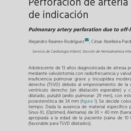
Perforación de arteri
de indicación
Pulmonary artery perforation due to off-l
.
Alejandro Rasines-Rodríguez
,
César Abelleira Pard
Servicio de Cardiología Infantil, Sección de Hemodinámica Infan
Adolescente de 13 años diagnosticada de atresia p
mediante valvulotomía con radiofrecuencia y valv
insuficiencia pulmonar grave y tricuspídea modera
derecho (TSVD) debido al empeoramiento de la cl
ventrículo derecho (sin dilatación esperable) y
dilatado, pulsátil (anillo pulmonar: 29 mm), con es
posestenótica de 34 mm (
figura 1
). Se decide col
tiempo. Dada la ausencia de material específico 
Sinus-XL (Optimed, Alemania) de 30 × 40 mm (fuera 
apropiada a la edad de la paciente (vaina de 10 F
(favorable para TSVD dilatados).