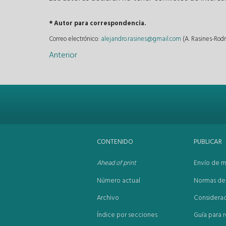
* Autor para correspondencia.
Correo electrónico:
alejandro.rasines@gmail.com
(A. Rasines-Rodr
Anterior
CONTENIDO
PUBLICAR
Ahead of print
Envío de m
Número actual
Normas de 
Archivo
Considerac
Índice por secciones
Guía para r