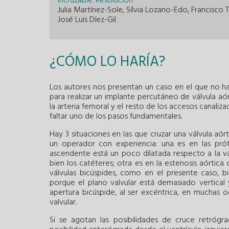
incruzable. Resolución
Julia Martínez-Sole, Sílvia Lozano-Edo, Francisco
José Luis Díez-Gil
¿CÓMO LO HARÍA?
Los autores nos presentan un caso en el que no ha 
para realizar un implante percutáneo de válvula aór
la arteria femoral y el resto de los accesos canaliz
faltar uno de los pasos fundamentales.
Hay 3 situaciones en las que cruzar una válvula aórt
un operador con experiencia: una es en las próte
ascendente está un poco dilatada respecto a la válv
bien los catéteres; otra es en la estenosis aórtica c
válvulas bicúspides, como en el presente caso, b
porque el plano valvular está demasiado vertical y
apertura bicúspide, al ser excéntrica, en muchas ocas
valvular.
Si se agotan las posibilidades de cruce retrógr