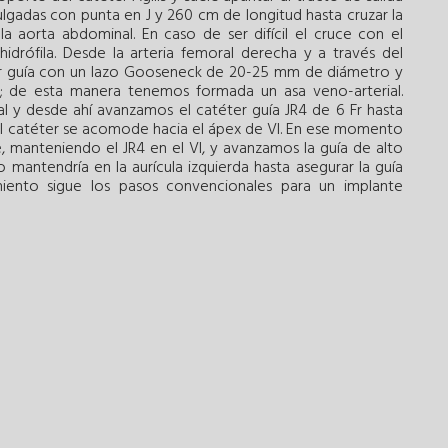
ulgadas con punta en J y 260 cm de longitud hasta cruzar la
la aorta abdominal. En caso de ser difícil el cruce con el
idrófila. Desde la arteria femoral derecha y a través del
 Fr guía con un lazo Gooseneck de 20-25 mm de diámetro y
ria; de esta manera tenemos formada un asa veno-arterial.
ial y desde ahí avanzamos el catéter guía JR4 de 6 Fr hasta
ue el catéter se acomode hacia el ápex de VI. En ese momento
, manteniendo el JR4 en el VI, y avanzamos la guía de alto
lo mantendría en la aurícula izquierda hasta asegurar la guía
miento sigue los pasos convencionales para un implante