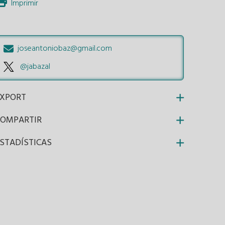
Imprimir
joseantoniobaz@gmail.com
@jabazal
EXPORT
COMPARTIR
STADÍSTICAS