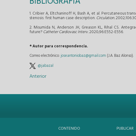
BIBLIOGRAFÍA
1. Cribier A, Eltchaninoff H, Bash A, et al. Percutaneous tran
stenosis: first human case description.
Circulation.
2002;106:3
2. Misumida N, Anderson JH, Greason KL, Rihal CS. Antegra
future?
Catheter Cardiovasc Interv.
2020;96:E552-E556.
* Autor para correspondencia.
Correo electrónico:
joseantoniobaz@gmail.com
(J.A. Baz Alonso).
@jabazal
Anterior
CONTENIDO
PUBLICAR