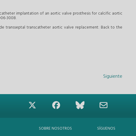
scatheter implantation of an aortic valve prosthesis for calcific aortic
006-3008.
de transseptal transcatheter aortic valve replacement: Back to the
Siguiente
SOBRE NOSOTROS
SÍGUENOS