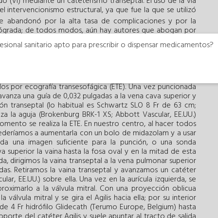
do (VI) mediante un cateterismo transeptal. El uso de la vía
el intervencionismo estructural, ya que fue la que se utilizó
 abandonó por la alta tasa de complicaciones y por la
etrógrada; de todos modos, aún hay autores que abogan por
esional sanitario apto para prescribir o dispensar medicamentos?
erecha, puesto que es más sencillo para realizar el acceso
a que se ha estado tiempo intentando la vía retrógrada; la
a, también es válida. Actualmente, los procedimientos
dos por ecografía transesofágica (ETE). Una vez puncionada
avanza una guía de 0,032 pulgadas a la vena cava superior y
ión transeptal (lo habitual es Schwartz SLO 8 Fr de 63 cm;
nza la aguja (Brokenburg BRK-1 XS; Abbott Vascular, EE.UU.)
omento se realiza la ETE. En nuestro centro, al hacer todos
ederíamos a aumentarla con un bolo de midazolam y a usar
da una imagen suficiente para la punción, o una sonda
 superior la vaina hasta la fosa oval y en la mitad de esta
da, dirigimos la vaina transeptal a la vena pulmonar superior
adas. Retiramos la vaina transeptal y avanzamos un catéter
ar, EE.UU.) sobre ella. Una vez en la aurícula izquierda, se
aproximarlo a la válvula mitral. Con una proyección oblicua
álvula mitral y se gira el Agilis hacia ella; por su interior
e 4 Fr hidrófilo Glidecath (Terumo Europe, Belgium) hasta
porte del catéter Agilis y suele apuntar al tracto de salida