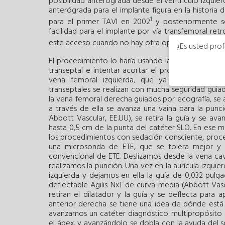
posibilidad anterógrada desde el ventrículo izquier
anterógrada para el implante figura en la historia d
1
para el primer TAVI en 2002
y posteriormente se
facilidad para el implante por vía transfemoral r
2
este acceso cuando no hay otra opción
.
¿Es usted prof
El procedimiento lo haría usando la vena femoral d
transeptal e intentar acortar el procedimiento, y
vena femoral izquierda, que ya está canalizad
transeptales se realizan con mucha seguridad guia
la vena femoral derecha guiados por ecografía, se 
a través de ella se avanza una vaina para la punc
Abbott Vascular, EE.UU), se retira la guía y se ava
hasta 0,5 cm de la punta del catéter SLO. En ese m
los procedimientos con sedación consciente, proc
una microsonda de ETE, que se tolera mejor y 
convencional de ETE. Deslizamos desde la vena cava
realizamos la punción. Una vez en la aurícula izquier
izquierda y dejamos en ella la guía de 0,032 pulg
deflectable Agilis NxT de curva media (Abbott Vascul
retiran el dilatador y la guía y se deflecta para 
anterior derecha se tiene una idea de dónde está la v
avanzamos un catéter diagnóstico multipropósito d
el ápex, y avanzándolo se dobla con la ayuda del so