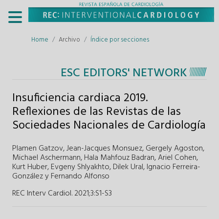
Home
Archivo
Índice por secciones
ESC EDITORS' NETWORK
Insuficiencia cardiaca 2019.
Reflexiones de las Revistas de las
Sociedades Nacionales de Cardiología
Plamen Gatzov
,
Jean-Jacques Monsuez
,
Gergely Agoston
,
Michael Aschermann
,
Hala Mahfouz Badran
,
Ariel Cohen
,
Kurt Huber
,
Evgeny Shlyakhto
,
Dilek Ural
,
Ignacio Ferreira-
González
y
Fernando Alfonso
REC Interv Cardiol. 2021;3
:
S1-S3