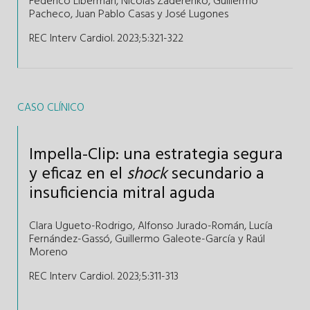
Federico Liberman
,
Nicolás Zaderenko
,
Guillermo
Pacheco
,
Juan Pablo Casas
y
José Lugones
REC Interv Cardiol. 2023;5
:
321-322
CASO CLÍNICO
Impella-Clip: una estrategia segura
y eficaz en el
shock
secundario a
insuficiencia mitral aguda
Clara Ugueto-Rodrigo
,
Alfonso Jurado-Román,
Lucía
Fernández-Gassó,
Guillermo Galeote-García y
Raúl
Moreno
REC Interv Cardiol. 2023;5
:
311-313