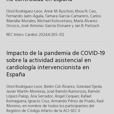
Oriol Rodríguez-Leor
,
Anne M. Ryschon
,
Khoa N. Cao
,
Fernando Jaén-Águila
,
Tamara García-Camarero
,
Carlos
Mansilla-Morales
,
Michael Kolovetsios
,
María Álvarez-
Orozco
,
José Antonio García-Donaire
y
Jan B. Pietzsch
REC Interv Cardiol. 2024;6
:
305-312
Impacto de la pandemia de COVID-19
sobre la actividad asistencial en
cardiología intervencionista en
España
Oriol Rodríguez-Leor
,
Belén Cid-Álvarez
,
Soledad Ojeda
Javier Martín-Moreiras
,
José Ramón Rumoroso
,
Ramón
López-Palop
,
Ana Serrador
,
Ángel Cequier
,
Rafael
Romaguera
,
Ignacio Cruz
,
Armando Pérez de Prado
,
Raúl
Moreno
, en nombre de todos los participantes del
Registro de Código Infarto de la ACI-SEC ◊