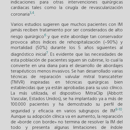
indicaciones para otras intervenciones quirúrgicas
cardiacas tales como la cirugía de revascularización
3
4
,
coronaria
.
Varios estudios sugieren que muchos pacientes con IM
jamás reciben tratamiento por ser considerados de alto
6
riesgo quirúrgico
y que este abordaje tan conservador
provoca altos índices de rehospitalización (~90%) y
mortalidad (50%) durante los 5 años siguientes al
7
diagnóstico inicial
. Es evidente que las necesidades de
esta población de pacientes siguen sin cubrirse, lo cual la
convierte en una diana para el desarrollo de abordajes
terapéuticos menos invasivos. Se han desarrollado varias
técnicas de reparación valvular mitral transcatéter
(TMVR) inspiradas en técnicas quirúrgicas bien
establecidas que ya están aprobadas para su uso clínico.
La más utilizada, el dispositivo MitraClip (Abbott
Vascular, Estados Unidos), se ha implantado ya a más de
100.000 pacientes y ha demostrado su perfil de
8
10
-
seguridad y eficacia en varios subgrupos de IM
.
Aunque su adopción clínica va en aumento, la reparación
de «borde con borde» no termina de resolver la IM del
todo y presenta algunas limitaciones de índole