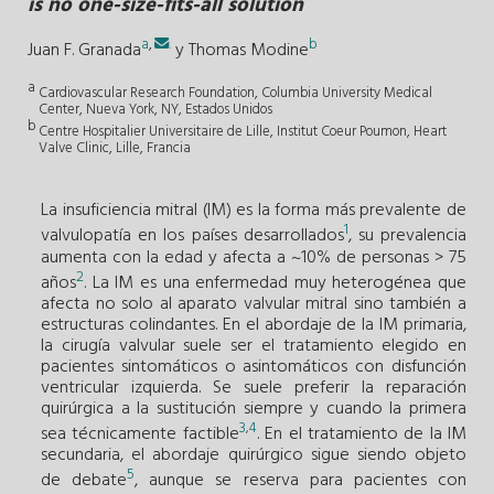
is no one-size-fits-all solution
a
,
.
b
Juan F. Granada
y
Thomas Modine
a
Cardiovascular Research Foundation, Columbia University Medical
Center, Nueva York, NY, Estados Unidos
b
Centre Hospitalier Universitaire de Lille, Institut Coeur Poumon, Heart
Valve Clinic, Lille, Francia
La insuficiencia mitral (IM) es la forma más prevalente de
1
valvulopatía en los países desarrollados
, su prevalencia
aumenta con la edad y afecta a ~10% de personas > 75
2
años
. La IM es una enfermedad muy heterogénea que
afecta no solo al aparato valvular mitral sino también a
estructuras colindantes. En el abordaje de la IM primaria,
la cirugía valvular suele ser el tratamiento elegido en
pacientes sintomáticos o asintomáticos con disfunción
ventricular izquierda. Se suele preferir la reparación
quirúrgica a la sustitución siempre y cuando la primera
3
4
,
sea técnicamente factible
. En el tratamiento de la IM
secundaria, el abordaje quirúrgico sigue siendo objeto
5
de debate
, aunque se reserva para pacientes con