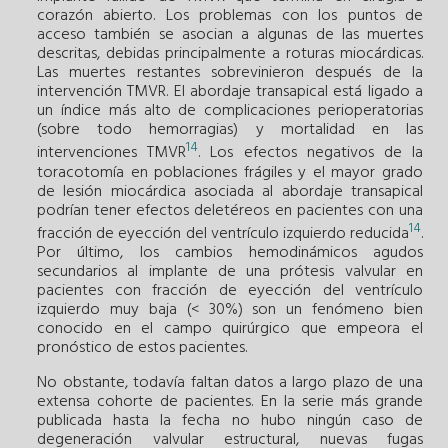
corazón abierto. Los problemas con los puntos de
acceso también se asocian a algunas de las muertes
descritas, debidas principalmente a roturas miocárdicas.
Las muertes restantes sobrevinieron después de la
intervención TMVR. El abordaje transapical está ligado a
un índice más alto de complicaciones perioperatorias
(sobre todo hemorragias) y mortalidad en las
14
intervenciones TMVR
. Los efectos negativos de la
toracotomía en poblaciones frágiles y el mayor grado
de lesión miocárdica asociada al abordaje transapical
podrían tener efectos deletéreos en pacientes con una
14
fracción de eyección del ventrículo izquierdo reducida
.
Por último, los cambios hemodinámicos agudos
secundarios al implante de una prótesis valvular en
pacientes con fracción de eyección del ven­trículo
izquierdo muy baja (< 30%) son un fenómeno bien
conocido en el campo quirúrgico que empeora el
pronóstico de estos pacientes.
No obstante, todavía faltan datos a largo plazo de una
extensa cohorte de pacientes. En la serie más grande
publicada hasta la fecha no hubo ningún caso de
degeneración valvular estructural, nuevas fugas