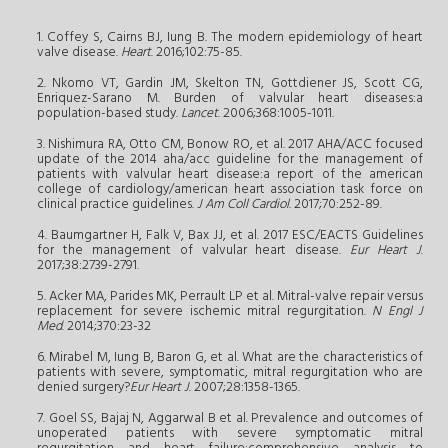
1. Coffey S, Cairns BJ, Iung B. The modern epidemiology of heart
valve disease.
Heart
. 2016;102:75-85.
2. Nkomo VT, Gardin JM, Skelton TN, Gottdiener JS, Scott CG,
Enriquez-Sarano M. Burden of valvular heart diseases:a
population-based study.
Lancet
. 2006;368:1005-1011.
3. Nishimura RA, Otto CM, Bonow RO, et al. 2017 AHA/ACC focused
update of the 2014 aha/acc guideline for the management of
patients with valvular heart disease:a report of the american
college of cardiology/american heart association task force on
clinical practice guidelines.
J Am Coll Cardiol
. 2017;70:252-89.
4. Baumgartner H, Falk V, Bax JJ, et al. 2017 ESC/EACTS Guidelines
for the management of valvular heart disease.
Eur Heart J
.
2017;38:2739-2791.
5. Acker MA, Parides MK, Perrault LP et al. Mitral-valve repair versus
replacement for severe ischemic mitral regurgitation.
N Engl J
Med
. 2014;370:23-32
6. Mirabel M, Iung B, Baron G, et al. What are the characteristics of
patients with severe, symptomatic, mitral regurgitation who are
denied surgery?
Eur Heart J
. 2007;28:1358-1365.
7. Goel SS, Bajaj N, Aggarwal B et al. Prevalence and outcomes of
unoperated patients with severe symptomatic mitral