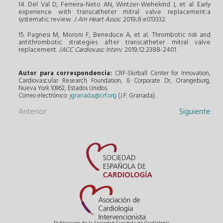
14. Del Val D, Ferreira-Neto AN, Wintzer-Wehekind J, et al. Early
experience with transcatheter mitral valve replacement:a
systematic review.
J Am Heart Assoc
. 2019;8:e013332.
15. Pagnesi M, Moroni F, Beneduce A, et al. Thrombotic risk and
antithrombotic strategies after transcatheter mitral valve
replacement.
JACC Cardiovasc Interv
. 2019;12:2388-2401.
Autor para correspondencia:
CRF-Skirball Center for Innovation,
Cardiovascular Research Foundation, 8 Corporate Dr, Orangeburg,
Nueva York 10962, Estados Unidos.
Correo electrónico:
jgranada@crf.org
(J.F. Granada).
Anterior
Siguiente