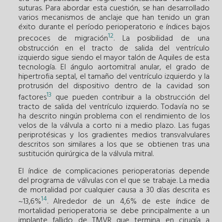
suturas. Para abordar esta cuestión, se han desarrollado
varios mecanismos de anclaje que han tenido un gran
éxito durante el período perioperatorio e índices bajos
12
precoces de migración
. La posibilidad de una
obstrucción en el tracto de salida del ventrículo
izquierdo sigue siendo el mayor talón de Aquiles de esta
tecnología. El ángulo aortomitral anular, el grado de
hipertrofia septal, el tamaño del ventrículo izquierdo y la
protrusión del dispositivo dentro de la cavidad son
13
factores
que pueden contribuir a la obstrucción del
tracto de salida del ventrículo izquierdo. Todavía no se
ha descrito ningún problema con el rendimiento de los
velos de la válvula a corto ni a medio plazo. Las fugas
periprotésicas y los gradientes medios transvalvulares
descritos son similares a los que se obtienen tras una
sustitución quirúrgica de la válvula mitral.
El índice de complicaciones perioperatorias depende
del programa de válvulas con el que se trabaje. La media
de mortalidad por cualquier causa a 30 días descrita es
14
~13,6%
. Alrededor de un 4,6% de este índice de
mortalidad perioperatoria se debe principalmente a un
implante fallido de TMVR que termina en cirugía a