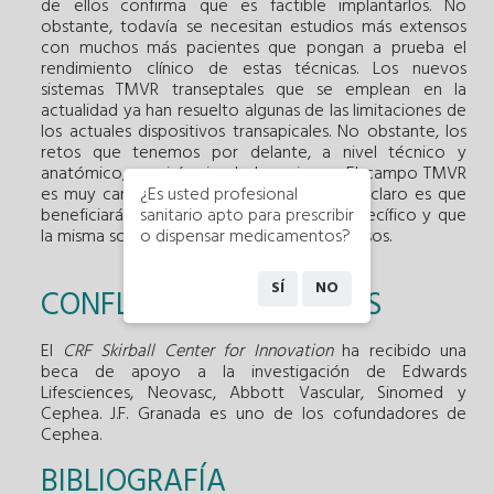
de ellos confirma que es factible implantarlos. No
obstante, todavía se necesitan estudios más extensos
con muchos más pacientes que pongan a prueba el
rendimiento clínico de estas técnicas. Los nuevos
sistemas TMVR transeptales que se emplean en la
actualidad ya han resuelto algunas de las limitaciones de
los actuales dispositivos transapicales. No obstante, los
retos que tenemos por delante, a nivel técnico y
anatómico, seguirán siendo los mismos. El campo TMVR
es muy cambiante, lo que ya ha quedado claro es que
¿Es usted profesional
beneficiará a un subgrupo poblacional específico y que
sanitario apto para prescribir
la misma solución no vale para todos los casos.
o dispensar medicamentos?
SÍ
NO
CONFLICTO DE INTERESES
El
CRF Skirball Center for Innovation
ha recibido una
beca de apoyo a la investigación de Edwards
Lifesciences, Neovasc, Abbott Vascular, Sinomed y
Cephea. J.F. Granada es uno de los cofundadores de
Cephea.
BIBLIOGRAFÍA