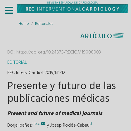
Home
Editoriales
ARTÍCULO
DOI:
https://doi.org/10.24875/RECIC.M19000003
EDITORIAL
REC Interv Cardiol. 2019;1
:
11-12
Presente y futuro de las
publicaciones médicas
Present and future of medical journals
a
,
b
,
c
,
.
d
Borja Ibáñez
y
Josep Rodés-Cabau