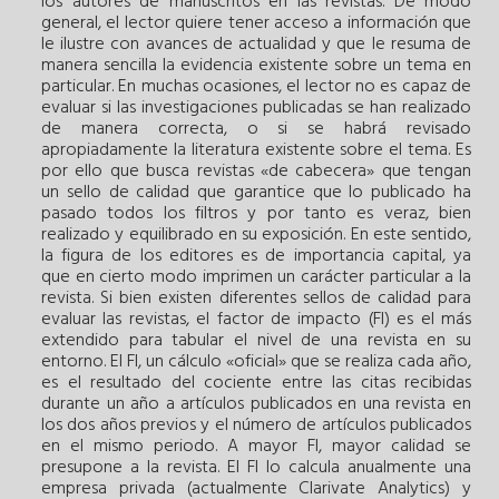
los autores de manuscritos en las revistas. De modo
general, el lector quiere tener acceso a información que
le ilustre con avances de actualidad y que le resuma de
manera sencilla la evidencia existente sobre un tema en
particular. En muchas ocasiones, el lector no es capaz de
evaluar si las investigaciones publicadas se han realizado
de manera correcta, o si se habrá revisado
apropiadamente la literatura existente sobre el tema. Es
por ello que busca revistas «de cabecera» que tengan
un sello de calidad que garantice que lo publicado ha
pasado todos los filtros y por tanto es veraz, bien
realizado y equilibrado en su exposición. En este sentido,
la figura de los editores es de importancia capital, ya
que en cierto modo imprimen un carácter particular a la
revista. Si bien existen diferentes sellos de calidad para
evaluar las revistas, el factor de impacto (FI) es el más
extendido para tabular el nivel de una revista en su
entorno. El FI, un cálculo «oficial» que se realiza cada año,
es el resultado del cociente entre las citas recibidas
durante un año a artículos publicados en una revista en
los dos años previos y el número de artículos publicados
en el mismo periodo. A mayor FI, mayor calidad se
presupone a la revista. El FI lo calcula anualmente una
empresa privada (actualmente Clarivate Analytics) y