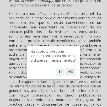
Nature Reviews Cardiology
, que en 2017 se posicionó en
los primeros lugares del FI de su campo.
En los últimos años, la revolución de internet ha
resultado en la creación y el crecimiento vertical de las
redes sociales, que se están convirtiendo en un
ingrediente muy importante de diseminación de los
3
artículos publicados en las revistas
. Las redes sociales
son cruciales para diseminar la investigación no solo
entre los propios científicos/médicos, sino también
entre el público general, con lo cual se contribuye a
promocionar la salud. Este aspecto de difusión a la
¿Es usted profesional
audiencia no médica es crítico y cada vez va a tener
sanitario apto para prescribir
mayor relevancia. Existen métricas de reciente creación
o dispensar medicamentos?
que cuantifican el impacto de las publicaciones por su
4
actividad en las redes sociales, como es
Altmetric score
.
SÍ
NO
En un estudio en el que se evaluaron los
Altmetric scores
de cuatro de las revistas más relevantes en el campo de
5
la cardiología se hallaron algunos datos interesantes
: a)
los
Altmetric scores
de las revistas de cardiología son en
general muy altos; b) más de la mitad de los artículos
con mayor diseminación no fueron publicaciones
originales, sino editoriales, puntos de vista, guías de
práctica clínica y documentos de consenso; c) los