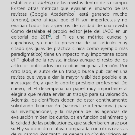
establece el
ranking
de las revistas dentro de su campo.
Existen otras métricas que evalúan el impacto de las
1
revistas (Google Académico
está ganando mucho
terreno), pero al igual que el FI son imperfectas y no
evalúan todos los aspectos de calidad de una revista.
Como detallaba el propio editor jefe del JACC en un
2
editorial de 2017
, el FI es una métrica curiosa y
caprichosa, ya que la presencia de un artículo muy
citado (las guías de práctica clínica como ejemplo más
paradigmático) tiene un impacto muy importante sobre
el FI global de la revista, incluso aunque el resto de los
artículos publicados no reciban ninguna atención. Por
otro lado, el autor de un trabajo busca publicar en una
revista que vaya a dar la mayor visibilidad posible a su
investigación, y que le aporte prestigio profesional. De
nuevo, el FI desempeña un papel muy importante al
elegir a qué revista enviar un trabajo para su valoración.
Además, los científicos deben de estar continuamente
solicitando financiación (nacional e internacional) para
sus investigaciones, y la mayoría de las agencias de
evaluación miden los currículos en función del número y
la calidad de las publicaciones, que suelen baremarse por
su FI y su posición relativa comparada con otras revistas
de su campo. Por tanto, se genera un círculo vicioso en