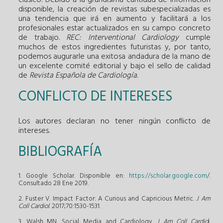
disponible, la creación de revistas subespecializadas es
una tendencia que irá en aumento y facilitará a los
profesionales estar actualizados en su campo concreto
de trabajo.
REC: Interventional Cardiology
cumple
muchos de estos ingredientes futuristas y, por tanto,
podemos augurarle una exitosa andadura de la mano de
un excelente comité editorial y bajo el sello de calidad
de
Revista Española de Cardiología
.
CONFLICTO DE INTERESES
Los autores declaran no tener ningún conflicto de
intereses.
BIBLIOGRAFÍA
1. Google Scholar. Disponible en:
https://scholar.google.com
/
.
Consultado 28 Ene 2019.
2. Fuster V. Impact Factor: A Curious and Capricious Metric.
J Am
Coll Cardiol
. 2017;70:1530-1531.
3. Walsh MN. Social Media and Cardiology.
J Am Coll Cardio
l.