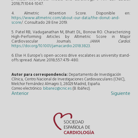
2018;71:1044-1047.
4. Almetric Attention Score. Disponible en:
https://www.altmetric.com/about-our-data/the-donut-and-
score
/
. Consultado 28 Ene 2019.
5. Patel RB, Vaduganathan M, Bhatt DL, Bonow RO. Characterizing
High-Performing Articles by Altmetric Score in Major
Cardiovascular Journals.
JAMA Cardiol.
https://doi.org/10.1001/jamacardio.2018.3823
.
6. Else H. Europe’s open-access drive escalates as university stand-
offs spread.
Nature
. 2018;557:479-480.
Autor para correspondencia:
Departamento de Investigación
Clínica, Centro Nacional de Investigaciones Cardiovasculares (CNIC),
Melchor Fernández Almagro 3, 28029 Madrid, España.
Correo electrónico:
bibanez@cnic.es
(B. Ibáñez).
Anterior
Siguiente