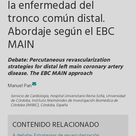
la enfermedad del
tronco común distal.
Abordaje según el EBC
MAIN
Debate: Percutaneous revascularization
strategies for distal left main coronary artery
disease. The EBC MAIN approach
Manuel Pan
Servicio de Cardiología, Hospital Universitario Reina Sofía, Universidad
de Córdoba, Instituto Maimónides de Investigación Biomédica de
Córdoba (IMIBIC), Córdoba, España
CONTENIDO RELACIONADO
A debate: Estrategias de revascularización