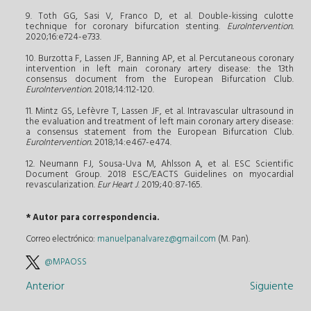
9. Toth GG, Sasi V, Franco D, et al. Double-kissing culotte
technique for coronary bifurcation stenting.
EuroIntervention.
2020;16:e724-e733.
10. Burzotta F, Lassen JF, Banning AP, et al. Percutaneous coronary
intervention in left main coronary artery disease: the 13th
consensus document from the European Bifurcation Club.
EuroIntervention.
2018;14:112-120.
11. Mintz GS, Lefèvre T, Lassen JF, et al. Intravascular ultrasound in
the evaluation and treatment of left main coronary artery disease:
a consensus statement from the European Bifurcation Club.
EuroIntervention.
2018;14:e467-e474.
12. Neumann FJ, Sousa-Uva M, Ahlsson A, et al. ESC Scientific
Document Group. 2018 ESC/EACTS Guidelines on myocardial
revascularization.
Eur Heart J
. 2019;40:87-165.
* Autor para correspondencia.
Correo electrónico:
manuelpanalvarez@gmail.com
(M. Pan).
@MPAOSS
Anterior
Siguiente