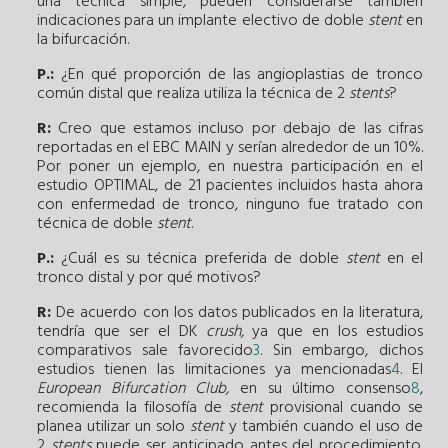
una técnica simple, pueden considerarse también
indicaciones para un implante electivo de doble
stent
en
la bifurcación.
P.:
¿En qué proporción de las angioplastias de tronco
común distal que realiza utiliza la técnica de 2
stents
?
R:
Creo que estamos incluso por debajo de las cifras
reportadas en el EBC MAIN y serían alrededor de un 10%.
Por poner un ejemplo, en nuestra participación en el
estudio OPTIMAL, de 21 pacientes incluidos hasta ahora
con enfermedad de tronco, ninguno fue tratado con
técnica de doble
stent
.
P.:
¿Cuál es su técnica preferida de doble
stent
en el
tronco distal y por qué motivos?
R:
De acuerdo con los datos publicados en la literatura,
tendría que ser el DK
crush,
ya que en los estudios
comparativos sale favorecido
3
. Sin embargo, dichos
estudios tienen las limitaciones ya mencionadas
4
. El
European Bifurcation Club,
en su último consenso
8
,
recomienda la filosofía de
stent
provisional cuando se
planea utilizar un solo
stent
y también cuando el uso de
2
stents
puede ser anticipado antes del procedimiento.