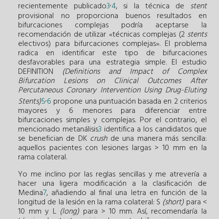
,
recientemente publicado
3
4
, si la técnica de
stent
provisional no proporciona buenos resultados en
bifurcaciones complejas podría aceptarse la
recomendación de utilizar «técnicas complejas (2
stents
electivos) para bifurcaciones complejas». El problema
radica en identificar este tipo de bifurcaciones
desfavorables para una estrategia simple. El estudio
DEFINITION
(Definitions and Impact of Complex
Bifurcation Lesions on Clinical Outcomes After
Percutaneous Coronary Intervention Using Drug-Eluting
,
Stents)
5
6
propone una puntuación basada en 2 criterios
mayores y 6 menores para diferenciar entre
bifurcaciones simples y complejas. Por el contrario, el
mencionado metanálisis
3
identifica a los candidatos que
se benefician de DK
crush
de una manera más sencilla:
aquellos pacientes con lesiones largas > 10 mm en la
rama colateral.
Yo me inclino por las reglas sencillas y me atrevería a
hacer una ligera modificación a la clasificación de
Medina
7
, añadiendo al final una letra en función de la
longitud de la lesión en la rama colateral: S
(short)
para <
10 mm y L
(long)
para > 10 mm. Así, recomendaría la