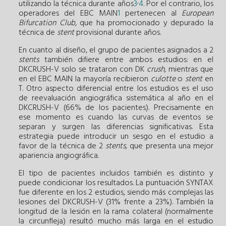
,
utilizando la técnica durante años
3
4
. Por el contrario, los
operadores del EBC MAIN
1
pertenecen al
European
Bifurcation Club,
que ha promocionado y depurado la
técnica de
stent
provisional durante años.
En cuanto al diseño, el grupo de pacientes asignados a 2
stents
también difiere entre ambos estudios: en el
DKCRUSH-V solo se trataron con DK
crush,
mientras que
en el EBC MAIN la mayoría recibieron
culotte
o
stent
en
T. Otro aspecto diferencial entre los estudios es el uso
de reevaluación angiográfica sistemática al año en el
DKCRUSH-V (66% de los pacientes). Precisamente en
ese momento es cuando las curvas de eventos se
separan y surgen las diferencias significativas. Esta
estrategia puede introducir un sesgo en el estudio a
favor de la técnica de 2
stents,
que presenta una mejor
apariencia angiográfica.
El tipo de pacientes incluidos también es distinto y
puede condicionar los resultados. La puntuación SYNTAX
fue diferente en los 2 estudios, siendo más complejas las
lesiones del DKCRUSH-V (31% frente a 23%). También la
longitud de la lesión en la rama colateral (normalmente
la circunfleja) resultó mucho más larga en el estudio