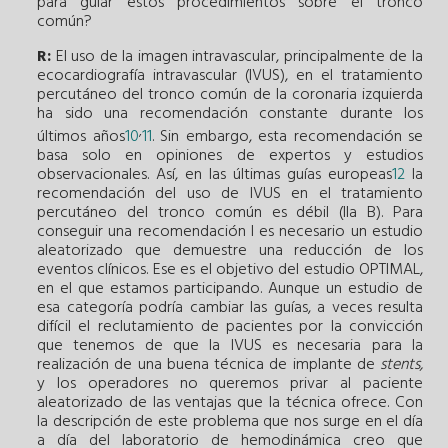
para guiar estos procedimientos sobre el tronco
común?
R:
El uso de la imagen intravascular, principalmente de la
ecocardiografía intravascular (IVUS), en el tratamiento
percutáneo del tronco común de la coronaria izquierda
ha sido una recomendación constante durante los
,
últimos años
10
11
. Sin embargo, esta recomendación se
basa solo en opiniones de expertos y estudios
observacionales. Así, en las últimas guías europeas
12
la
recomendación del uso de IVUS en el tratamiento
percutáneo del tronco común es débil (IIa B). Para
conseguir una recomendación I es necesario un estudio
aleatorizado que demuestre una reducción de los
eventos clínicos. Ese es el objetivo del estudio OPTIMAL,
en el que estamos participando. Aunque un estudio de
esa categoría podría cambiar las guías, a veces resulta
difícil el reclutamiento de pacientes por la convicción
que tenemos de que la IVUS es necesaria para la
realización de una buena técnica de implante de
stents,
y los operadores no queremos privar al paciente
aleatorizado de las ventajas que la técnica ofrece. Con
la descripción de este problema que nos surge en el día
a día del laboratorio de hemodinámica creo que