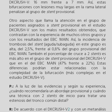
DKCRUSH-V: 16 mm frente a 7 mm. Así, estas
bifurcaciones con lesiones muy largas en la rama lateral
penalizan al grupo de
stent
provisional.
Otro aspecto que llama la atención en el grupo de
pacientes asignados a
stent
provisional en el estudio
DKCRUSH-V son los malos resultados obtenidos, que
contrastan con la experiencia de muchos otros grupos y
con los resultados del EBC MAIN. Así, la incidencia de
trombosis del
stent
(aguda/subaguda) en este grupo es
alta, del 2,5%, frente al 0,8% del grupo provisional del
EBC MAIN. También el porcentaje de cruce a 2
stents
es
más alto en el grupo de
stent
provisional del DKCRUSH-V
que en el del EBC MAIN (47% frente a 22%). Estas
diferencias podrían estar relacionadas con la
complejidad de la bifurcación (más complejas en el
estudio DKCRUSH-V).
P.:
A la luz de las evidencias y según su experiencia,
¿cuándo recomendaría un abordaje provisional y cuándo
una técnica con 2
stents
de inicio para tratar una
estenosis del tronco común distal?
R:
De acuerdo con el DKCRUSH-V
2
y con un metanálisis