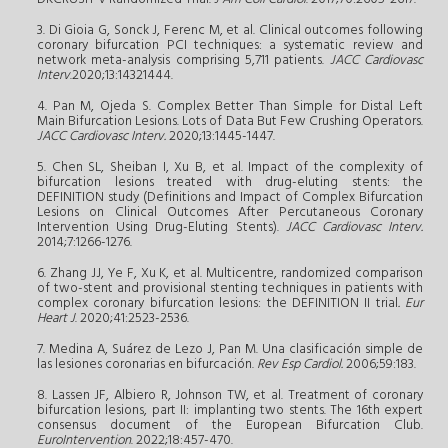
3. Di Gioia G, Sonck J, Ferenc M, et al. Clinical outcomes following
coronary bifurcation PCI techniques: a systematic review and
network meta-analysis comprising 5,711 patients.
JACC Cardiovasc
Interv
.2020;13:14321444.
4. Pan M, Ojeda S. Complex Better Than Simple for Distal Left
Main Bifurcation Lesions. Lots of Data But Few Crushing Operators.
JACC Cardiovasc Interv.
2020;13:1445-1447.
5. Chen SL, Sheiban I, Xu B, et al. Impact of the complexity of
bifurcation lesions treated with drug-eluting stents: the
DEFINITION study (Definitions and Impact of Complex Bifurcation
Lesions on Clinical Outcomes After Percutaneous Coronary
Intervention Using Drug-Eluting Stents).
JACC Cardiovasc Interv.
2014;7:1266-1276.
6. Zhang JJ, Ye F, Xu K, et al. Multicentre, randomized comparison
of two-stent and provisional stenting techniques in patients with
complex coronary bifurcation lesions: the DEFINITION II trial
. Eur
Heart J
. 2020;41:2523-2536.
7. Medina A, Suárez de Lezo J, Pan M. Una clasificación simple de
las lesiones coronarias en bifurcación.
Rev Esp Cardiol.
2006;59:183.
8. Lassen JF, Albiero R, Johnson TW, et al. Treatment of coronary
bifurcation lesions, part II: implanting two stents. The 16th expert
consensus document of the European Bifurcation Club.
EuroIntervention
. 2022;18:457-470.