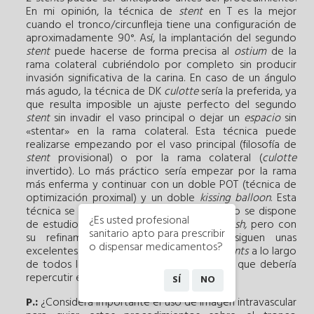
En mi opinión, la técnica de
stent
en T es la mejor
cuando el tronco/circunfleja tiene una configuración de
aproximadamente 90°. Así, la implantación del segundo
stent
puede hacerse de forma precisa al
ostium
de la
rama colateral cubriéndolo por completo sin producir
invasión significativa de la carina. En caso de un ángulo
más agudo, la técnica de DK
culotte
sería la preferida, ya
que resulta imposible un ajuste perfecto del segundo
stent
sin invadir el vaso principal o dejar un
espacio
sin
«stentar» en la rama colateral. Esta técnica puede
realizarse empezando por el vaso principal (filosofía de
stent
provisional) o por la rama colateral (
culotte
invertido). Lo más práctico sería empezar por la rama
más enferma y continuar con un doble POT (técnica de
optimización proximal) y un doble
kissing balloon
. Esta
técnica se ha descrito recientemente
9
y no se dispone
¿Es usted profesional
de estudios comparativos frente al DK
crush,
pero con
sanitario apto para prescribir
su refinamiento
8
parece que se consiguen unas
o dispensar medicamentos?
excelentes expansión y aposición de los
stents
a lo largo
de todos los segmentos de la bifurcación, que debería
repercutir en un mejor resultado clínico.
SÍ
NO
P.:
¿Considera importante el uso de imagen intravascular