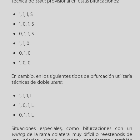
técnica de
stent
provisional en estas bifurcaciones:
1, 1, 1, S
1, 0, 1, S
0, 1, 1, S
1, 1, 0
0, 1, 0
1, 0, 0
En cambio, en los siguientes tipos de bifurcación utilizaría
técnicas de doble
stent:
1, 1, 1, L
1, 0, 1, L
0, 1, 1, L
Situaciones especiales, como bifurcaciones con un
wiring
de la rama colateral muy difícil o reestenosis de