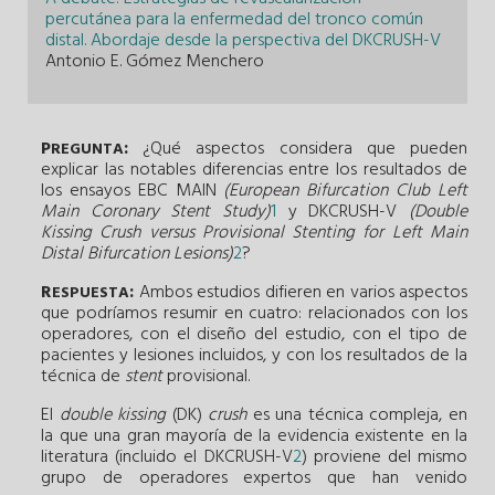
percutánea para la enfermedad del tronco común
distal. Abordaje desde la perspectiva del DKCRUSH-V
Antonio E. Gómez Menchero
P
:
¿Qué aspectos considera que pueden
REGUNTA
explicar las notables diferencias entre los resultados de
los ensayos EBC MAIN
(European Bifurcation Club Left
Main Coronary Stent Study)
1
y DKCRUSH-V
(Double
Kissing Crush versus Provisional Stenting for Left Main
Distal Bifurcation Lesions)
2
?
R
:
Ambos estudios difieren en varios aspectos
ESPUESTA
que podríamos resumir en cuatro: relacionados con los
operadores, con el diseño del estudio, con el tipo de
pacientes y lesiones incluidos, y con los resultados de la
técnica de
stent
provisional.
El
double kissing
(DK)
crush
es una técnica compleja, en
la que una gran mayoría de la evidencia existente en la
literatura (incluido el DKCRUSH-V
2
) proviene del mismo
grupo de operadores expertos que han venido