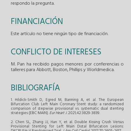
respondo la pregunta.
FINANCIACIÓN
Este artículo no tiene ningún tipo de financiación.
CONFLICTO DE INTERESES
M. Pan ha recibido pagos menores por conferencias o
talleres para Abbott, Boston, Phillips y Worldmedica.
BIBLIOGRAFÍA
1. Hildick-Smith D, Egred M, Banning A, et al. The European
Bifurcation Club Left Main Coronary Stent study: a randomized
comparison of stepwise provisional vs. systematic dual stenting
strategies (EBC MAIN).
Eur Heart J.
2021;42:3829-3839.
2. Chen SL, Zhang JJ, Han Y, et al. Double Kissing Crush Versus
Provisional Stenting for Left Main Distal Bifurcation Lesions:
DKCRUSH-V Randomized Trial.
J Am Coll Cardiol
. 2017;70:2605-2617.