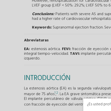
However, rehospitalization for cardiovascular 
LVEF group (LVEF < 50%: 29.2%; LVEF 50% to 6
Conclusions:
Patients with severe AS and su
had a higher rate of cardiovascular rehospitaliza
Keywords:
Supranormal ejection fraction.
Seve
Abreviaturas
EA:
estenosis aórtica.
FEVI:
fracción de eyección d
integral tiempo-velocidad.
TAVI:
implante percután
izquierdo.
INTRODUCCIÓN
La estenosis aórtica (EA) es la segunda valvulopa
1
2
mayor de 75 años
,
. La EA grave sintomática prese
El implante percutáneo de válvula aórtica (TAVI) 
¿Es usted prof
con fracción de eyección del ventrículo izquierdo (