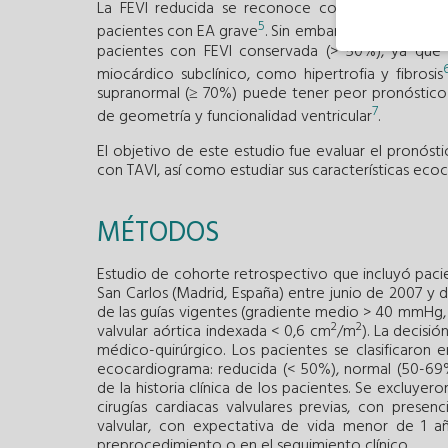
La FEVI reducida se reconoce como un factor d
5
pacientes con EA grave
. Sin embargo, existen muc
pacientes con FEVI conservada (> 50%), ya que
miocárdico subclínico, como hipertrofia y fibrosis
supranormal (≥ 70%) puede tener peor pronóstico d
7
de geometría y funcionalidad ventricular
.
El objetivo de este estudio fue evaluar el pronóst
con TAVI, así como estudiar sus características ecoca
MÉTODOS
Estudio de cohorte retrospectivo que incluyó pacie
San Carlos (Madrid, España) entre junio de 2007 y d
de las guías vigentes (gradiente medio > 40 mmHg, v
2
2
valvular aórtica indexada < 0,6 cm
/m
). La decisi
médico-quirúrgico. Los pacientes se clasificaron
ecocardiograma: reducida (< 50%), normal (50-69%
de la historia clínica de los pacientes. Se excluye
cirugías cardiacas valvulares previas, con pres
valvular, con expectativa de vida menor de 1 a
preprocedimiento o en el seguimiento clínico.