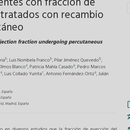
entes con fracción de
 tratados con recambio
utáneo
ejection fraction undergoing percutaneous
b
b
b
ria
,
Luis Nombela Franco
,
Pilar Jiménez Quevedo
,
a
a
Olmos Blanco
,
Patricia Mahía Casado
,
Pedro Marcos
a
c
a
o
,
Luis Collado Yurrita
,
Antonio Fernández-Ortiz
,
Julián
, España
 España
d, Madrid, España
 en diversos estudios que la fracción de eyección del