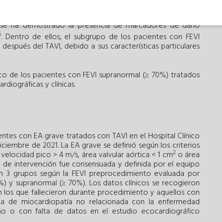
e riesgo independiente de eventos y mortalidad en los
hos interrogantes sobre el pronóstico de la EA grave en los
 se ha demostrado la presencia de marcadores de daño
6
. Dentro de ellos, el subgrupo de los pacientes con FEVI
espués del TAVI, debido a sus características particulares
ico de los pacientes con FEVI supranormal (≥ 70%) tratados
rdiográficas y clínicas.
ntes con EA grave tratados con TAVI en el Hospital Clínico
iciembre de 2021. La EA grave se definió según los criterios
2
elocidad pico > 4 m/s, área valvular aórtica < 1 cm
o área
ón de intervención fue consensuada y definida por el equipo
 en 3 grupos según la FEVI preprocedimiento evaluada por
) y supranormal (≥ 70%). Los datos clínicos se recogieron
ron los que fallecieron durante procedimiento y aquellos con
encia de miocardiopatía no relacionada con la enfermedad
ño o con falta de datos en el estudio ecocardiográfico