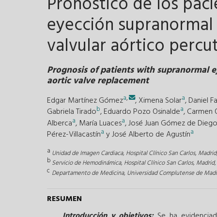
Pronóstico de los paci
eyección supranormal
valvular aórtico perc
Prognosis of patients with supranormal 
aortic valve replacement
a
,
a
Edgar Martínez Gómez
,
Ximena Solar
,
Daniel Fa
b
a
Gabriela Tirado
,
Eduardo Pozo Osinalde
,
Carmen 
a
a
Alberca
,
María Luaces
,
José Juan Gómez de Dieg
a
a
Pérez-Villacastín
y
José Alberto de Agustín
a
Unidad de Imagen Cardiaca, Hospital Clínico San Carlos, Madrid
b
Servicio de Hemodinámica, Hospital Clínico San Carlos, Madrid,
c
Departamento de Medicina, Universidad Complutense de Madri
RESUMEN
Introducción y objetivos:
Se ha evidenciado