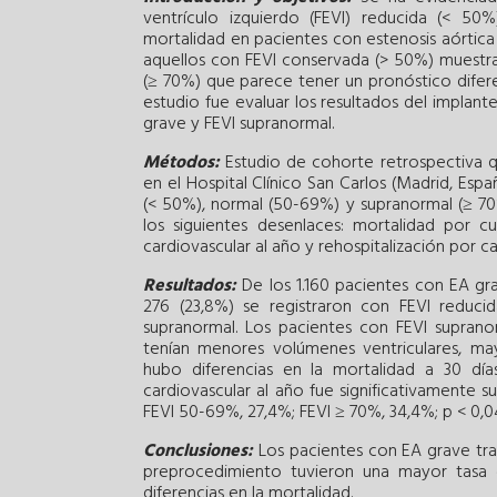
ventrículo izquierdo (FEVI) reducida (< 5
mortalidad en pacientes con estenosis aórtica
aquellos con FEVI conservada (> 50%) muestra
(≥ 70%) que parece tener un pronóstico diferen
estudio fue evaluar los resultados del implan
grave y FEVI supranormal.
Métodos:
Estudio de cohorte retrospectiva q
en el Hospital Clínico San Carlos (Madrid, Espa
(< 50%), normal (50-69%) y supranormal (≥ 70%
los siguientes desenlaces: mortalidad por c
cardiovascular al año y rehospitalización por ca
Resultados:
De los 1.160 pacientes con EA gra
276 (23,8%) se registraron con FEVI reduci
supranormal. Los pacientes con FEVI supran
tenían menores volúmenes ventriculares, may
hubo diferencias en la mortalidad a 30 días
cardiovascular al año fue significativamente 
FEVI 50-69%, 27,4%; FEVI ≥ 70%, 34,4%; p < 0,04
Conclusiones:
Los pacientes con EA grave tra
preprocedimiento tuvieron una mayor tasa de
diferencias en la mortalidad.