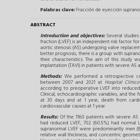
Palabras clave:
Fracción de eyección suprano
ABSTRACT
Introduction and objectives:
Several studies
fraction (LVEF) is an independent risk factor fo
aortic stenosis (AS) undergoing valve replace
better prognosis, there is a group with supra
their characteristics. The aim of this study 
implantation (TAVI) in patients with severe AS
Methods:
We performed a retrospective coh
between 2007 and 2021 at
Hospital Clínic
according to preoperative LVEF into reduced
Clinical, echocardiographic variables, and t
at 30 days and at 1 year, death from cardio
cardiovascular causes at 1 year.
Results:
Of the 1160 patients with severe AS
had reduced LVEF, 702 (60.5%) had normal LV
supranormal LVEF were predominantly men (82.
relative wall thickness, and concentric geomet