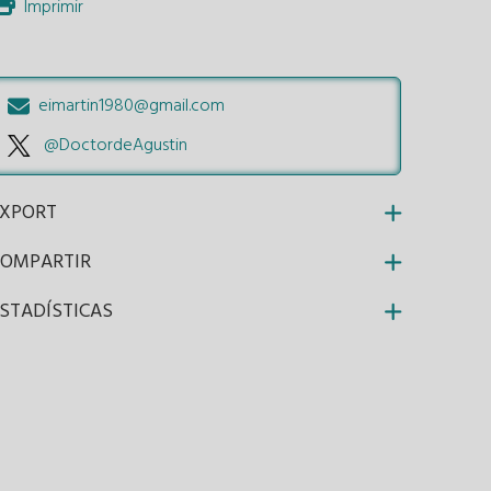
Imprimir
eimartin1980@gmail.com
@DoctordeAgustin
EXPORT
COMPARTIR
STADÍSTICAS