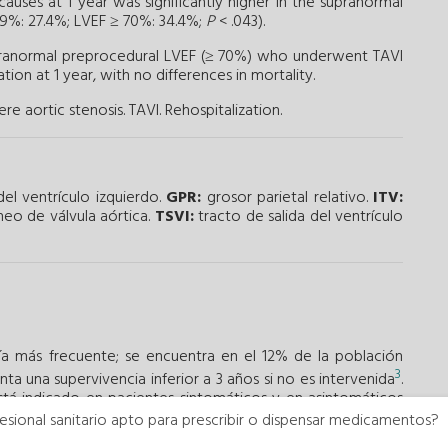
causes at 1 year was significantly higher in the supranormal
9%: 27.4%; LVEF ≥ 70%: 34.4%;
P
< .043).
pranormal preprocedural LVEF (≥ 70%) who underwent TAVI
tion at 1 year, with no differences in mortality.
re aortic stenosis.
TAVI.
Rehospitalization.
el ventrículo izquierdo.
GPR:
grosor parietal relativo.
ITV:
eo de válvula aórtica.
TSVI:
tracto de salida del ventrículo
tía más frecuente; se encuentra en el 12% de la población
3
nta una supervivencia inferior a 3 años si no es intervenida
.
está indicado en pacientes sintomáticos y en asintomáticos
4
esional sanitario apto para prescribir o dispensar medicamentos?
FEVI) reducida (< 50%)
.