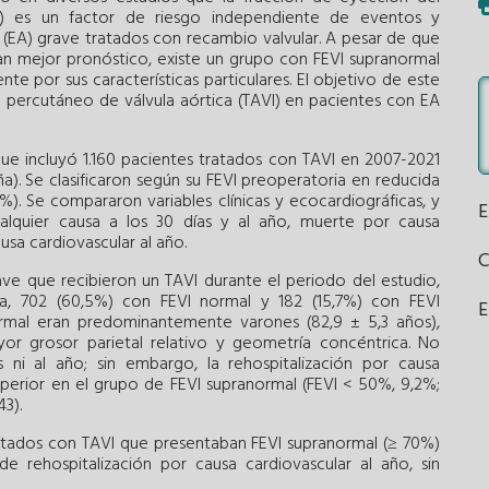
0%) es un factor de riesgo independiente de eventos y
 (EA) grave tratados con recambio valvular. A pesar de que
n mejor pronóstico, existe un grupo con FEVI supranormal
te por sus características particulares. El objetivo de este
te percutáneo de válvula aórtica (TAVI) en pacientes con EA
ue incluyó 1.160 pacientes tratados con TAVI en 2007-2021
ña). Se clasificaron según su FEVI preoperatoria en reducida
). Se compararon variables clínicas y ecocardiográficas, y
ualquier causa a los 30 días y al año, muerte por causa
usa cardiovascular al año.
ve que recibieron un TAVI durante el periodo del estudio,
da, 702 (60,5%) con FEVI normal y 182 (15,7%) con FEVI
E
ormal eran predominantemente varones (82,9 ± 5,3 años),
or grosor parietal relativo y geometría concéntrica. No
 ni al año; sin embargo, la rehospitalización por causa
superior en el grupo de FEVI supranormal (FEVI < 50%, 9,2%;
3).
tados con TAVI que presentaban FEVI supranormal (≥ 70%)
 rehospitalización por causa cardiovascular al año, sin