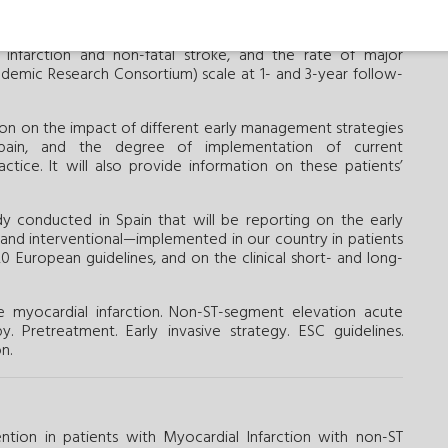
ithrombotic treatment prior to cardiac catheterization, and
. Major adverse cardiovascular events will also be described
al infarction and non-fatal stroke, and the rate of major
demic Research Consortium) scale at 1- and 3-year follow-
ion on the impact of different early management strategies
pain, and the degree of implementation of current
ctice. It will also provide information on these patients’
udy conducted in Spain that will be reporting on the early
and interventional—implemented in our country in patients
0 European guidelines, and on the clinical short- and long-
 myocardial infarction.
Non-ST-segment elevation acute
y.
Pretreatment.
Early invasive strategy.
ESC guidelines.
n.
tion in patients with Myocardial Infarction with non-ST