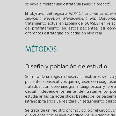
1
se vaya a realizar una estrategia invasiva precoz
.
El objetivo del registro
IMPACT of Time of Interve
seGment elevation, ManaGement and Outcome
tratamiento actual en España del SCASEST en relaci
de pretratamiento en estos pacientes, así como 
diferentes estrategias aplicadas en vida real.
MÉTODOS
Diseño y población de estudio
Se trata de un registro observacional, prospectivo y
pacientes consecutivos que ingresen con diagnóstic
tratados con coronariografía diagnóstica y pres
causal, independientemente del tratamiento po
estudiarán las características basales de los pacient
intrahospitalarios. Se realizará un seguimiento clínico
Se trata de un registro promovido por el Grupo Jó
que cuenta con el aval científico de la Agencia de