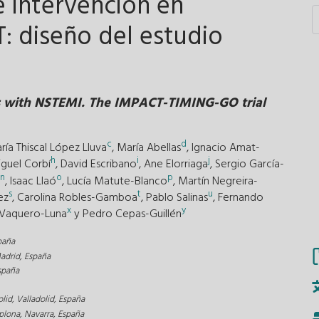
 intervención en
: diseño del estudio
nts with NSTEMI. The IMPACT-TIMING-GO trial
c
d
ría Thiscal López Lluva
,
María Abellas
,
Ignacio Amat-
h
i
j
guel Corbí
,
David Escribano
,
Ane Elorriaga
,
Sergio García-
n
o
p
,
Isaac Llaó
,
Lucía Matute-Blanco
,
Martín Negreira-
s
t
u
ez
,
Carolina Robles-Gamboa
,
Pablo Salinas
,
Fernando
x
y
 Vaquero-Luna
y
Pedro Cepas-Guillén
paña
Madrid, España
España
olid, Valladolid, España
plona, Navarra, España