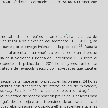
s.
SCA:
síndrome coronario agudo.
SCASEST:
síndrome
1
 mortalidad en los países desarrollados
. La incidencia de
e de los SCA sin elevación del segmento ST (SCASEST), ha
2
,
3
 parte por el envejecimiento de la población
. Dada la
n un tratamiento antitrombótico específico y un abordaje
uía de la Sociedad Europea de Cardiología (ESC) sobre el
respecto a la publicada en 2016. Los mayores cambios se
trategia de revascularización, con novedades que suscitan
lización de un cateterismo precoz en las primeras 24 horas
pacientes con diagnóstico de infarto agudo de miocardio,
oronary Events)
> 140 o cambios electrocardiográficos
ido la ventana de recomendación previa de 0-72 horas para
ta guía desaconseja el uso sistemático de pretratamiento al
(ticagrelor, prasugrel o clopidogrel) en pacientes a quienes