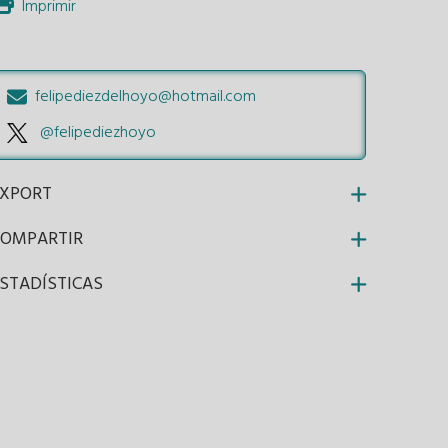
Imprimir
felipediezdelhoyo@hotmail.com
@felipediezhoyo
EXPORT
COMPARTIR
STADÍSTICAS