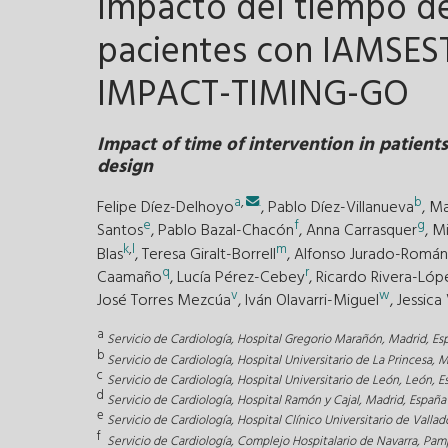
Impacto del tiempo de
pacientes con IAMSEST
IMPACT-TIMING-GO
Impact of time of intervention in patie
design
a
,
.
b
Felipe Díez-Delhoyo
,
Pablo Díez-Villanueva
,
Ma
e
f
g
Santos
,
Pablo Bazal-Chacón
,
Anna Carrasquer
,
Mi
k
,
l
m
Blas
,
Teresa Giralt-Borrell
,
Alfonso Jurado-Román
q
r
Caamaño
,
Lucía Pérez-Cebey
,
Ricardo Rivera-Lóp
v
w
José Torres Mezcúa
,
Iván Olavarri-Miguel
,
Jessica
a
Servicio de Cardiología, Hospital Gregorio Marañón, Madrid, Es
b
Servicio de Cardiología, Hospital Universitario de La Princesa, 
c
Servicio de Cardiología, Hospital Universitario de León, León, 
d
Servicio de Cardiología, Hospital Ramón y Cajal, Madrid, España
e
Servicio de Cardiología, Hospital Clínico Universitario de Vallad
f
Servicio de Cardiología, Complejo Hospitalario de Navarra, Pam