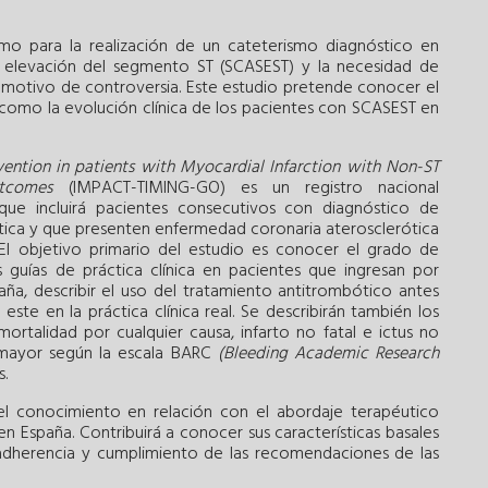
 para la realización de un cateterismo diagnóstico en
 elevación del segmento ST (SCASEST) y la necesidad de
motivo de controversia. Este estudio pretende conocer el
í como la evolución clínica de los pacientes con SCASEST en
ention in patients with Myocardial Infarction with Non-ST
tcomes
(IMPACT-TIMING-GO) es un registro nacional
 que incluirá pacientes consecutivos con diagnóstico de
tica y que presenten enfermedad coronaria aterosclerótica
 El objetivo primario del estudio es conocer el grado de
guías de práctica clínica en pacientes que ingresan por
ña, describir el uso del tratamiento antitrombótico antes
ste en la práctica clínica real. Se describirán también los
rtalidad por cualquier causa, infarto no fatal e ictus no
a mayor según la escala BARC
(Bleeding Academic Research
s.
el conocimiento en relación con el abordaje terapéutico
en España. Contribuirá a conocer sus características basales
 adherencia y cumplimiento de las recomendaciones de las