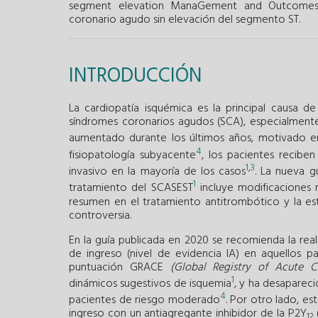
segment elevation ManaGement and Outcome
coronario agudo sin elevación del segmento ST.
INTRODUCCIÓN
La cardiopatía isquémica es la principal causa de
síndromes coronarios agudos (SCA), especialment
aumentado durante los últimos años, motivado en
4
fisiopatología subyacente
, los pacientes recibe
1
,
3
invasivo en la mayoría de los casos
. La nueva g
1
tratamiento del SCASEST
incluye modificaciones 
resumen en el tratamiento antitrombótico y la es
controversia.
En la guía publicada en 2020 se recomienda la rea
de ingreso (nivel de evidencia IA) en aquellos 
puntuación GRACE
(Global Registry of Acute C
1
dinámicos sugestivos de isquemia
, y ha desaparec
4
pacientes de riesgo moderado
. Por otro lado, es
ingreso con un antiagregante inhibidor de la P2Y
12