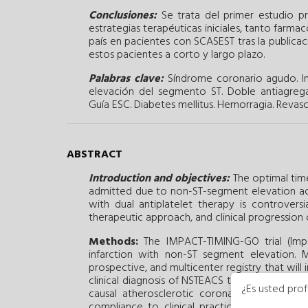
Conclusiones:
Se trata del primer estudio pr
estrategias terapéuticas iniciales, tanto farma
país en pacientes con SCASEST tras la publicac
estos pacientes a corto y largo plazo.
Palabras clave:
Síndrome coronario agudo.
I
elevación del segmento ST.
Doble antiagrega
Guía ESC.
Diabetes mellitus.
Hemorragia.
Revasc
ABSTRACT
Introduction and objectives:
The optimal time
admitted due to non-ST-segment elevation a
with dual antiplatelet therapy is controversi
therapeutic approach, and clinical progression 
Methods:
The IMPACT-TIMING-GO trial (Impa
infarction with non-ST segment elevation. 
prospective, and multicenter registry that will
clinical diagnosis of NSTEACS treated with di
¿Es usted prof
causal atherosclerotic coronary artery disea
compliance to clinical practice guidelines 