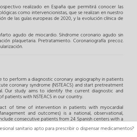
ospectivo realizado en España que permitirá conocer las
cológicas como intervencionistas, que se realizan en nuestro
ión de las guías europeas de 2020, y la evolución clínica de
nfarto agudo de miocardio.
Síndrome coronario agudo sin
ción plaquetaria.
Pretratamiento.
Coronariografía precoz.
ularización.
 to perform a diagnostic coronary angiography in patients
cute coronary syndrome (NSTEACS) and start pretreatment
al. Our study aims to identify the current diagnostic and
of patients with NSTEACS in our country.
ct of time of intervention in patients with myocardial
Management and outcomes) is a national, observational,
 include consecutive patients from 24 Spanish centers with a
agnostic coronary angiography and with present unstable or
esional sanitario apto para prescribir o dispensar medicamentos?
se. The study primary endpoint is to assess the level of
in patients admitted due to NSTEACS undergoing coronary