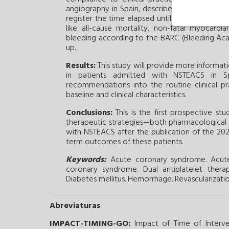
angiography in Spain, describe the use of ant
register the time elapsed until it is performed
like all-cause mortality, non-fatal myocardi
bleeding according to the BARC (Bleeding Aca
up.
Results:
This study will provide more informat
in patients admitted with NSTEACS in S
recommendations into the routine clinical pra
baseline and clinical characteristics.
Conclusions:
This is the first prospective st
therapeutic strategies—both pharmacological 
with NSTEACS after the publication of the 202
term outcomes of these patients.
Keywords:
Acute coronary syndrome.
Acute
coronary syndrome.
Dual antiplatelet therap
Diabetes mellitus.
Hemorrhage.
Revascularizatio
Abreviaturas
IMPACT-TIMING-GO:
Impact of Time of Interven