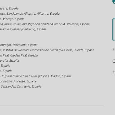
bacete, España
ante, San Juan de Alicante, Alicante, España
o, Vizcaya, España
cia, Instituto de Investigación Sanitaria INCLIVA, Valencia, España
rdiovasculares (CIBERCV), España
Llobregat, Barcelona, España
a, Institut de Recerca Biomèdica de Lleida (IRBLleida), Lleida, España
ad Real, Ciudad Real, España
Coruña, España
, España
o, España
E
 Hospital Clínico San Carlos (IdISSC), Madrid, España
or Balmis, Alicante, España
, Santander, Cantabria, España