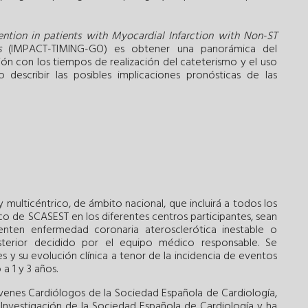
ntion in patients with Myocardial Infarction with Non-ST
s
(IMPACT-TIMING-GO) es obtener una panorámica del
ón con los tiempos de realización del cateterismo y el uso
describir las posibles implicaciones pronósticas de las
 multicéntrico, de ámbito nacional, que incluirá a todos los
o de SCASEST en los diferentes centros participantes, sean
enten enfermedad coronaria aterosclerótica inestable o
sterior decidido por el equipo médico responsable. Se
es y su evolución clínica a tenor de la incidencia de eventos
 a 1 y 3 años.
venes Cardiólogos de la Sociedad Española de Cardiología,
 Investigación de la Sociedad Española de Cardiología y ha