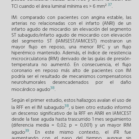
37
TCI cuando el área luminal mínima es > 6 mm²
.
IM: comparado con pacientes con angina estable, las
arterias no relacionadas con el infarto (ANRI) de un
infarto agudo de miocardio sin elevación del segmento
ST subagudo/infarto agudo de miocardio con elevación
del segmento ST (IAMSEST/IAMCEST) mostraron un
mayor flujo en reposo, una menor RFC y un flujo
hiperémico mantenido. Además, el índice de resistencia
microcirculatoria (IRM) derivado de las guías de presión-
temperatura no aumentó. En consecuencia, el flujo
coronario en reposo más alto de pacientes con IM
podría ser el resultado de mecanismos compensatorios
neurohumorales desencadenados por el daño
38
miocárdico agudo
.
Según el primer estudio, estos hallazgos avalan el uso de
38
la RFF en el IM subagudo
, si bien otro estudio informó
un descenso significativo de la RFF en ANRI en IAMCEST
desde la fase aguda hasta trascurrido 1 mes seguimiento
(diferencia media = 0,02; p = 0,001) y un mayor IRM
39
agudo
. En este mismo contexto, el iFR fue
aumentando con el paso del tiempo, aunque sin