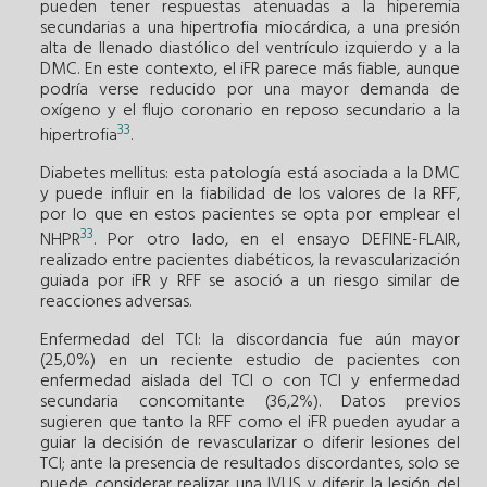
pueden tener respuestas atenuadas a la hiperemia
secundarias a una hipertrofia miocárdica, a una presión
alta de llenado diastólico del ventrículo izquierdo y a la
DMC. En este contexto, el iFR parece más fiable, aunque
podría verse reducido por una mayor demanda de
oxígeno y el flujo coronario en reposo secundario a la
33
hipertrofia
.
Diabetes mellitus: esta patología está asociada a la DMC
y puede influir en la fiabilidad de los valores de la RFF,
por lo que en estos pacientes se opta por emplear el
33
NHPR
. Por otro lado, en el ensayo DEFINE-FLAIR,
realizado entre pacientes diabéticos, la revascularización
guiada por iFR y RFF se asoció a un riesgo similar de
reacciones adversas.
Enfermedad del TCI: la discordancia fue aún mayor
(25,0%) en un reciente estudio de pacientes con
enfermedad aislada del TCI o con TCI y enfermedad
secundaria concomitante (36,2%). Datos previos
sugieren que tanto la RFF como el iFR pueden ayudar a
guiar la decisión de revascularizar o diferir lesiones del
TCI; ante la presencia de resultados discordantes, solo se
puede considerar realizar una IVUS y diferir la lesión del