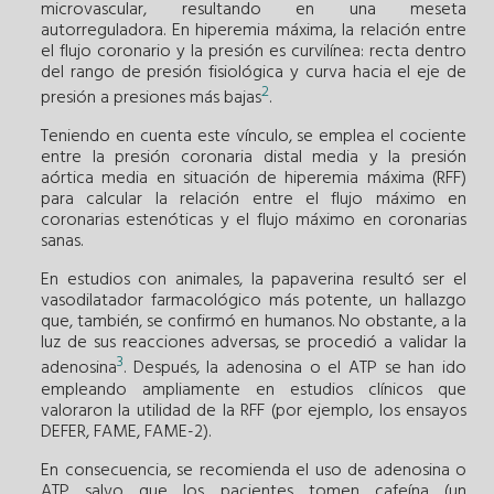
microvascular, resultando en una meseta
autorreguladora. En hiperemia máxima, la relación entre
el flujo coronario y la presión es curvilínea: recta dentro
del rango de presión fisiológica y curva hacia el eje de
2
presión a presiones más bajas
.
Teniendo en cuenta este vínculo, se emplea el cociente
entre la presión coronaria distal media y la presión
aórtica media en situación de hiperemia máxima (RFF)
para calcular la relación entre el flujo máximo en
coronarias estenóticas y el flujo máximo en coronarias
sanas.
En estudios con animales, la papaverina resultó ser el
vasodilatador farmacológico más potente, un hallazgo
que, también, se confirmó en humanos. No obstante, a la
luz de sus reacciones adversas, se procedió a validar la
3
adenosina
. Después, la adenosina o el ATP se han ido
empleando ampliamente en estudios clínicos que
valoraron la utilidad de la RFF (por ejemplo, los ensayos
DEFER, FAME, FAME-2).
En consecuencia, se recomienda el uso de adenosina o
ATP salvo que los pacientes tomen cafeína (un