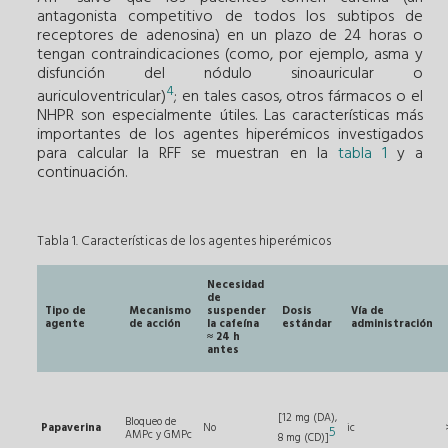
antagonista competitivo de todos los subtipos de
receptores de adenosina) en un plazo de 24 horas o
tengan contraindicaciones (como, por ejemplo, asma y
disfunción del nódulo sinoauricular o
4
auriculoventricular)
; en tales casos, otros fármacos o el
NHPR son especialmente útiles. Las características más
importantes de los agentes hiperémicos investigados
para calcular la RFF se muestran en la
tabla 1
y a
continuación.
Tabla 1. Características de los agentes hiperémicos
Necesidad
de
Tipo de
Mecanismo
suspender
Dosis
Vía de
agente
de acción
la cafeína
estándar
administración
≈ 24 h
antes
[12 mg (DA),
Bloqueo de
Papaverina
No
ic
5
AMPc y GMPc
8 mg (CD)]