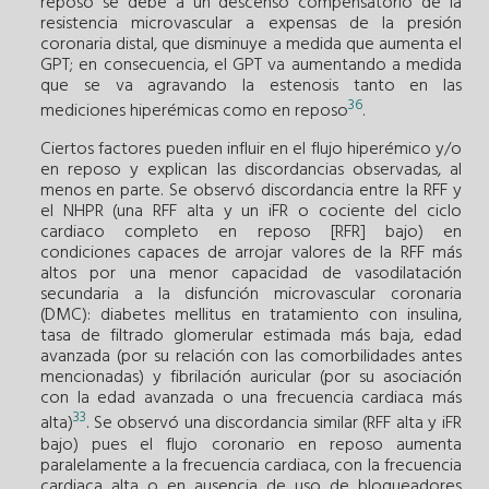
reposo se debe a un descenso compensatorio de la
resistencia microvascular a expensas de la presión
coronaria distal, que disminuye a medida que aumenta el
GPT; en consecuencia, el GPT va aumentando a medida
que se va agravando la estenosis tanto en las
36
mediciones hiperémicas como en reposo
.
Ciertos factores pueden influir en el flujo hiperémico y/o
en reposo y explican las discordancias observadas, al
menos en parte. Se observó discordancia entre la RFF y
el NHPR (una RFF alta y un iFR o cociente del ciclo
cardiaco completo en reposo [RFR] bajo) en
condiciones capaces de arrojar valores de la RFF más
altos por una menor capacidad de vasodilatación
secundaria a la disfunción microvascular coronaria
(DMC): diabetes mellitus en tratamiento con insulina,
tasa de filtrado glomerular estimada más baja, edad
avanzada (por su relación con las comorbilidades antes
mencionadas) y fibrilación auricular (por su asociación
con la edad avanzada o una frecuencia cardiaca más
33
alta)
. Se observó una discordancia similar (RFF alta y iFR
bajo) pues el flujo coronario en reposo aumenta
paralelamente a la frecuencia cardiaca, con la frecuencia
cardiaca alta o en ausencia de uso de bloqueadores