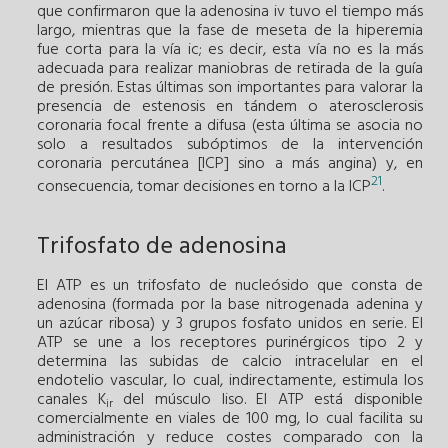
que confirmaron que la adenosina iv tuvo el tiempo más
largo, mientras que la fase de meseta de la hiperemia
fue corta para la vía ic; es decir, esta vía no es la más
adecuada para realizar maniobras de retirada de la guía
de presión. Estas últimas son importantes para valorar la
presencia de estenosis en tándem o aterosclerosis
coronaria focal frente a difusa (esta última se asocia no
solo a resultados subóptimos de la intervención
coronaria percutánea [ICP] sino a más angina) y, en
21
consecuencia, tomar decisiones en torno a la ICP
.
Trifosfato de adenosina
El ATP es un trifosfato de nucleósido que consta de
adenosina (formada por la base nitrogenada adenina y
un azúcar ribosa) y 3 grupos fosfato unidos en serie. El
ATP se une a los receptores purinérgicos tipo 2 y
determina las subidas de calcio intracelular en el
endotelio vascular, lo cual, indirectamente, estimula los
canales K
del músculo liso. El ATP está disponible
ir
comercialmente en viales de 100 mg, lo cual facilita su
administración y reduce costes comparado con la