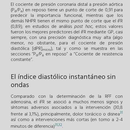
El cociente de presión coronaria distal a presión aórtica
(P
/P
) en reposo tiene un punto de corte de 0,91 para
d
a
predecir la importancia funcional, mientras que los
demás NHPR tienen el mismo punto de corte que el iFR
(0,89); en estudios de análisis
post hoc
, estos valores
fueron los mejores predictores del iFR mediante GP, casi
siempre, con una precisión diagnóstica muy alta (algo
menor, no obstante, para el cociente de presión
diastólica [dPR]
), tal y como se muestra en las
micro
secciones “P
/P
en reposo” a “Cociente de resistencia
d
a
constante”.
El índice diastólico instantáneo sin
ondas
Comparado con la determinación de la RFF con
adenosina, el iFR se asoció a muchos menos signos y
síntomas adversos asociados a la intervención (30,8
31
frente al 3,1%), principalmente, dolor torácico o disnea
así como a intervenciones más cortas (en torno a 2-4
31
32
,
minutos de diferencia)
.