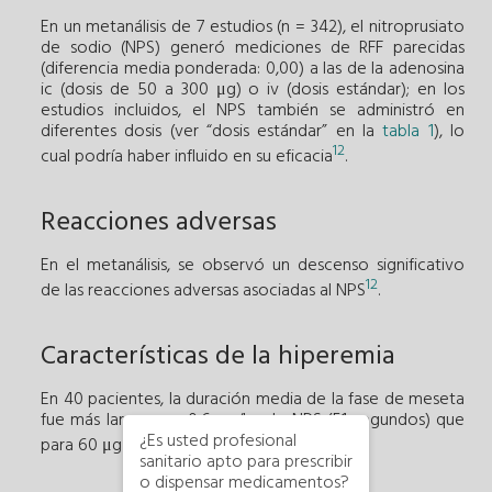
En un metanálisis de 7 estudios (n = 342), el nitroprusiato
de sodio (NPS) generó mediciones de RFF parecidas
(diferencia media ponderada: 0,00) a las de la adenosina
ic (dosis de 50 a 300 μg) o iv (dosis estándar); en los
estudios incluidos, el NPS también se administró en
diferentes dosis (ver “dosis estándar” en la
tabla 1
), lo
12
cual podría haber influido en su eficacia
.
Reacciones adversas
En el metanálisis, se observó un descenso significativo
12
de las reacciones adversas asociadas al NPS
.
Características de la hiperemia
En 40 pacientes, la duración media de la fase de meseta
fue más larga para 0,6 μg/kg de NPS (51 segundos) que
¿Es usted profesional
14
para 60 μg de adenosina (28 segundos)
.
sanitario apto para prescribir
o dispensar medicamentos?