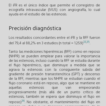
El iFR es el único índice que permite el corregistro de
ecografía intravascular (IVUS) con angiografía, lo cual
ayuda en el estudio de las estenosis.
Precisión diagnóstica
Los resultados concordantes entre el iFR y la RFF fueron
33
35
,
del 79,4 al 88,2% en 3 estudios (n total = 1.259)
.
Tanto las mediciones hiperémicas (RFF) como en reposo
(NHPR) se pueden emplear para valorar la importancia
de las estenosis, incluso cuando la RFF se estudia durante
el flujo hiperémico, que disminuye a medida que se
agrava la estenosis con la consiguiente subida del
gradiente de presión transestenótica (GPT) y descenso
de la RFF, mientras que los NHPR se estudian cuando el
flujo coronario está en reposo, algo que se mantiene en
aquellas estenosis que van empeorando
progresivamente (más allá de un punto crítico de
estenosis, también se espera que disminuya el flujo en
36
reposo)
. No obstante, el mantenimiento del flujo en