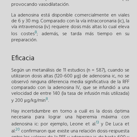
ir
provocando vasodilatación.
La adenosina está disponible comercialmente en viales
de 6 y 30 mg. Comparado con la vía intracoronaria (ic), la
vía intravenosa (iv) requiere dosis más altas lo cual eleva
8
los costes
; además, se tarda más tiempo en su
preparación.
Eficacia
Según un metanálisis de 11 estudios (n = 587), cuando se
utilizaron dosis altas (120-600 μg) de adenosina ic, no se
observó ninguna diferencia media significativa de la RFF
comparado con la adenosina IV, que se infundió a una
velocidad de entre 140 (la tasa de infusión más utilizada)
8
y 200 μg/kg/min
.
Hay incertidumbre en torno a cuál es la dosis óptima
necesaria para lograr una hiperemia máxima con
13
adenosina ic: por ejemplo, Leone et al.
y De Luca et
20
al.
confirmaron que existe una relación dosis-respuesta