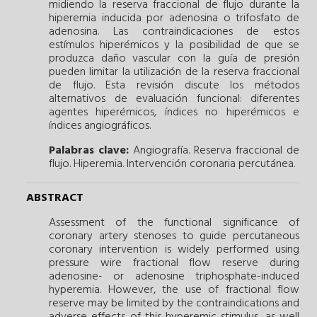
midiendo la reserva fraccional de flujo durante la
hiperemia inducida por adenosina o trifosfato de
adenosina. Las contraindicaciones de estos
estímulos hiperémicos y la posibilidad de que se
produzca daño vascular con la guía de presión
pueden limitar la utilización de la reserva fraccional
de flujo. Esta revisión discute los métodos
alternativos de evaluación funcional: diferentes
agentes hiperémicos, índices no hiperémicos e
índices angiográficos.
Palabras clave:
Angiografía.
Reserva fraccional de
flujo.
Hiperemia.
Intervención coronaria percutánea.
ABSTRACT
Assessment of the functional significance of
coronary artery stenoses to guide percutaneous
coronary intervention is widely performed using
pressure wire fractional flow reserve during
adenosine- or adenosine triphosphate-induced
hyperemia. However, the use of fractional flow
reserve may be limited by the contraindications and
adverse effects of this hyperemic stimulus, as well