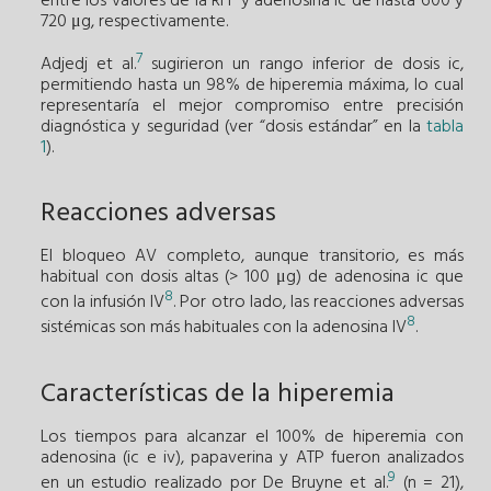
entre los valores de la RFF y adenosina ic de hasta 600 y
720 μg, respectivamente.
7
Adjedj et al.
sugirieron un rango inferior de dosis ic,
permitiendo hasta un 98% de hiperemia máxima, lo cual
representaría el mejor compromiso entre precisión
diagnóstica y seguridad (ver “dosis estándar” en la
tabla
1
).
Reacciones adversas
El bloqueo AV completo, aunque transitorio, es más
habitual con dosis altas (> 100 μg) de adenosina ic que
8
con la infusión IV
. Por otro lado, las reacciones adversas
8
sistémicas son más habituales con la adenosina IV
.
Características de la hiperemia
Los tiempos para alcanzar el 100% de hiperemia con
adenosina (ic e iv), papaverina y ATP fueron analizados
9
en un estudio realizado por De Bruyne et al.
(n = 21),