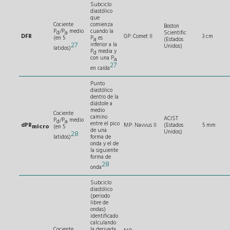
Subciclo
diastólico
que
Cociente
comienza
Boston
P
/P
medio
cuando la
d
a
Scientific
DFR
GP: Comet II
3 cm
(en 5
P
es
a
(Estados
27
inferior a la
Unidos)
latidos)
P
media y
d
con una P
a
27
en caída
Punto
diastólico
dentro de la
diástole a
medio
Cociente
camino
ACIST
P
/P
medio
d
a
entre el pico
dPR
MP: Navvus II
(Estados
5 mm
micro
(en 5
de una
Unidos)
28
latidos)
forma de
onda y el de
la siguiente
forma de
28
onda
Subciclo
diastólico
(periodo
libre de
ondas)
identificado
calculando
Cociente
la derivada