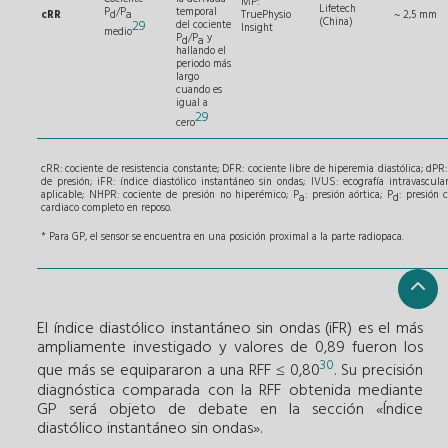
MP:
Lifetech
P
/P
temporal
d
a
cRR
TruePhysio
~ 2,5 mm
(China)
29
del cociente
Insight
medio
P
/P
y
d
a
hallando el
periodo más
largo
cuando es
igual a
29
cero
cRR: cociente de resistencia constante; DFR: cociente libre de hiperemia diastólica; dPR:
de presión; iFR: índice diastólico instantáneo sin ondas; IVUS: ecografía intravascul
aplicable; NHPR: cociente de presión no hiperémico; P
: presión aórtica; P
: presión 
a
d
cardiaco completo en reposo.
* Para GP, el sensor se encuentra en una posición proximal a la parte radiopaca.
El índice diastólico instantáneo sin ondas (iFR) es el más
ampliamente investigado y valores de 0,89 fueron los
30
que más se equipararon a una RFF ≤ 0,80
. Su precisión
diagnóstica comparada con la RFF obtenida mediante
GP será objeto de debate en la sección «Índice
diastólico instantáneo sin ondas».