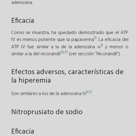
adenosina.
Eficacia
Como se muestra, ha quedado demostrado que el ATP
11
IV es menos potente que la papaverina
. La eficacia del
9
ATP IV fue similar a la de la adenosina iv
y menor o
10
17
,
similar a la del nicorandil
(ver sección “Nicorandil”).
Efectos adversos, características de
la hiperemia
9
11
,
Son similares a los de la adenosina IV
.
Nitroprusiato de sodio
Eficacia