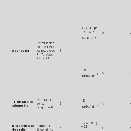
160 a 200 µg
(DA), 60 a
ic
7
100 µg (CD)
Estimulación
no selectiva de
Adenosina
los receptores
Sí
P1 (A1, A2A,
A2B y A3)
140
iv
8
µg/kg/min
Estimulación
150
Trifosfato de
de los
Sí
iv
10
adenosina
µg/kg/min
receptores P2
[50 o 100 ug
Nitroprusiato
Inducción de
o 0,6
No
ic
de sodio
óxido nítrico