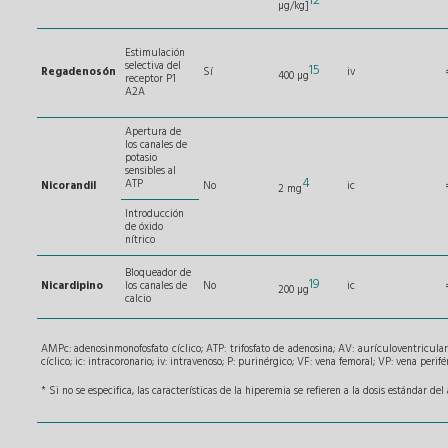
12
µg/kg]
Estimulación
selectiva del
15
Regadenosón
Sí
iv
400 µg
receptor P1
A2A
Apertura de
los canales de
potasio
sensibles al
4
ATP
Nicorandil
No
ic
2 mg
Introducción
de óxido
nítrico
Bloqueador de
19
Nicardipino
los canales de
No
ic
200 µg
calcio
AMPc: adenosinmonofosfato cíclico; ATP: trifosfato de adenosina; AV: aurículoventricul
cíclico; ic: intracoronario; iv: intravenoso; P: purinérgico; VF: vena femoral; VP: vena perifé
* Si no se especifica, las características de la hiperemia se refieren a la dosis estándar de