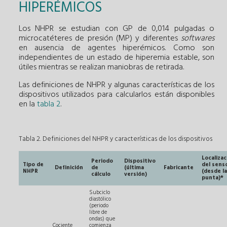
HIPERÉMICOS
Los NHPR se estudian con GP de 0,014 pulgadas o
microcatéteres de presión (MP) y diferentes
softwares
en ausencia de agentes hiperémicos. Como son
independientes de un estado de hiperemia estable, son
útiles mientras se realizan maniobras de retirada.
Las definiciones de NHPR y algunas características de los
dispositivos utilizados para calcularlos están disponibles
en la
tabla 2
.
Tabla 2. Definiciones del NHPR y características de los dispositivos
Localizac
Periodo
Dispositivo
Tipo de
del sens
Definición
de
(última
Fabricante
NHPR
(desde la
cálculo
versión)
punta)*
Subciclo
diastólico
(periodo
libre de
ondas) que
Cociente
comienza