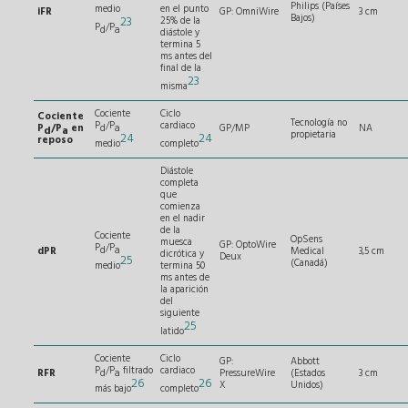
Philips (Países
medio
en el punto
iFR
GP: OmniWire
3 cm
Bajos)
23
25% de la
P
/P
d
a
diástole y
termina 5
ms antes del
final de la
23
misma
Cociente
Ciclo
Cociente
Tecnología no
P
/P
cardiaco
d
a
P
/P
en
GP/MP
NA
d
a
propietaria
24
24
reposo
medio
completo
Diástole
completa
que
comienza
en el nadir
de la
Cociente
OpSens
muesca
GP: OptoWire
P
/P
d
a
dPR
Medical
3,5 cm
dicrótica y
Deux
25
(Canadá)
medio
termina 50
ms antes de
la aparición
del
siguiente
25
latido
Cociente
Ciclo
GP:
Abbott
P
/P
filtrado
cardiaco
d
a
RFR
PressureWire
(Estados
3 cm
26
26
X
Unidos)
más bajo
completo