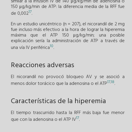
similar a la infusión IV de 140 μg/kg/min de adenosina o
150 μg/kg/min de ATP: la diferencia media de la RFF fue
17
de 0,002
.
En un estudio unicéntrico (n = 207), el nicorandil de 2 mg
fue incluso más efectivo a la hora de lograr la hiperemia
máxima que el ATP 150 μg/kg/min; una posible
explicación sería la administración de ATP a través de
10
una vía IV periférica
.
Reacciones adversas
El nicorandil no provocó bloqueo AV y se asoció a
17
18
,
menos dolor torácico que la adenosina o el ATP
.
Características de la hiperemia
El tiempo trascurrido hasta la RFF más baja fue menor
17
que con la adenosina o el ATP IV
.