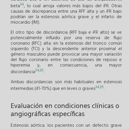
34
beta
, lo cual arroja valores más bajos del iFR. Otras
causas de discrepancia entre una RFF alta y un iFR bajo
podrían ser la estenosis aórtica grave y el infarto de
miocardio (IM).
El otro tipo de discordancia (RFF baja e iFR alto) se ve
potencialmente influido por una reserva de flujo
coronario (RFC) alta: en la estenosis del tronco común
izquierdo (TCI) y la descendente anterior proximal el
género masculino puede provocar una mayor variación
del flujo coronario entre las condiciones de reposo e
hiperemia y, en consecuencia, una mayor
34
35
,
discordancia
.
Ambas discordancias son más habituales en estenosis
34
35
,
intermedias (41-70%) que en leves o graves
.
Evaluación en condiciones clínicas o
angiográficas específicas
Estenosis aórtica: los pacientes con un defecto grave