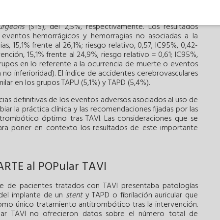
te cerebrovascular isquémico, infarto de miocardio) se
e la población del estudio era de 80 años, y la puntuación
urgeons
(STS), del 2,5%, respectivamente. Los resultados
e eventos hemorrágicos y hemorragias no asociadas a la
, 15,1% frente al 26,1%; riesgo relativo, 0,57; IC95%, 0,42-
ención, 15,1% frente al 24,9%; riesgo relativo = 0,61; IC95%,
grupos en lo referente a la ocurrencia de muerte o eventos
no inferioridad). El índice de accidentes cerebrovasculares
ilar en los grupos TAPU (5,1%) y TAPD (5,4%).
cias definitivas de los eventos adversos asociados al uso de
ar la práctica clínica y las recomendaciones fijadas por las
titrombótico óptimo tras TAVI. Las consideraciones que se
ara poner en contexto los resultados de este importante
o ARTE al POPular TAVI
e de pacientes tratados con TAVI presentaba patologías
del implante de un
stent
y TAPD o fibrilación auricular que
como único tratamiento antitrombótico tras la intervención.
lar TAVI no ofrecieron datos sobre el número total de