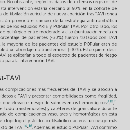
dio. No obstante, según los datos de extensos registros de
esta intervención estaría cercano al 50% en la cohorte de
 de fibrilación auricular de nueva aparición tras TAVI ronda
cación provocó el cambio de la estrategia antitrombótica
tes de los estudios ARTE y POPular TAVI. Por otro lado, los
iesgo quirúrgico entre moderado y alto (puntuación media en
 porcentaje de pacientes (~30%) fueron tratados con TAVI
, la mayoría de los pacientes del estudio POPular eran de
pleó un abordaje no transfemoral (~10%). Esto quiere decir
VI se aplicarían a todo el espectro de pacientes de riesgo
 para la intervención TAVI.
st-TAVI
as complicaciones más frecuentes de TAVI y se asocian a
didatos a TAVI y presentar comorbilidades como fragilidad,
8
10
11
ón que elevan el riesgo de sufrir eventos hemorrágicos
,
,
.
re todo transfemorales) y catéteres de gran calibre durante
encia de complicaciones vasculares y hemorrágicas en esta
e clopidogrel y ácido acetilsalicílico acarrea un riesgo más
14
16
exto de TAVI
-
. Además, el estudio POPular TAVI confirmó