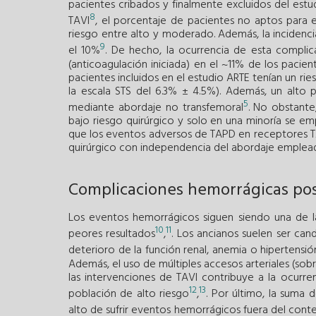
pacientes cribados y finalmente excluidos del estu
8
TAVI
, el porcentaje de pacientes no aptos para 
riesgo entre alto y moderado. Además, la incidencia
9
el 10%
. De hecho, la ocurrencia de esta compli
(anticoagulación iniciada) en el ~11% de los pacien
pacientes incluidos en el estudio ARTE tenían un r
la escala STS del 6.3% ± 4.5%). Además, un alto
5
mediante abordaje no transfemoral
. No obstante
bajo riesgo quirúrgico y solo en una minoría se em
que los eventos adversos de TAPD en receptores TA
quirúrgico con independencia del abordaje empleado
Complicaciones hemorrágicas po
Los eventos hemorrágicos siguen siendo una de l
10
11
peores resultados
,
. Los ancianos suelen ser can
deterioro de la función renal, anemia o hipertensi
Además, el uso de múltiples accesos arteriales (sob
las intervenciones de TAVI contribuye a la ocurr
12
13
población de alto riesgo
,
. Por último, la suma d
alto de sufrir eventos hemorrágicos fuera del cont