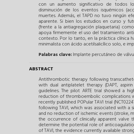
con un aumento significativo de todos los
disminución de los eventos isquémicos (acc
muertes. Además, el TAPD no tuvo ningún efec
aparente. Si bien los estudios en curso y fu
(frente a la antiagregación plaquetaria) como
apoya firmemente el uso del tratamiento antia
contexto. Por lo tanto, en la práctica clínic
minimalista con ácido acetilsalicílico solo, e im
Palabras clave:
Implante percutáneo de válvul
ABSTRACT
Antithrombotic therapy following transcathete
with dual antiplatelet therapy (DAPT, aspiri
guidelines. The pilot ARTE trial showed a hig
reduction of thromboembolic complications wit
recently published POPular TAVI trial (NCT02247
following TAVI, which was associated with a si
and no reduction of ischemic events (stroke, m
the occurrence of clinically apparent valve 
determine the potential role of anticoagulatio
of TAVI, the evidence currently available strongl