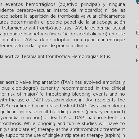
 eventos hemorrágicos (objetivo principal) y ninguna
idente cerebrovascular, infarto de miocardio) ni de las
to sobre la aparición de trombosis valvular clínicamente
turos determinarán el posible papel de la anticoagulación
 tratamiento antitrombótico tras TAVI, la evidencia actual
gregante plaquetario único (ácido acetilsalicílico) en este
a habitual del TAVI se debe adoptar con urgencia un enfoque
plementarlo en las guías de práctica clínica.
a aórtica.
Terapia antitrombótica.
Hemorragias.
Ictus.
E
r aortic valve implantation (TAVI) has evolved empirically
n plus clopidogrel) currently recommended in the clinical
her risk of major/life-threatening bleeding events and no
h the use of DAPT vs aspirin alone in TAVI recipients. The
128) confirmed an increased risk of DAPT (vs. aspirin alone)
gnificant increase in all bleeding events (primary endpoint)
yocardial infarction) or death. Also, DAPT had no effects on
thrombosis. While ongoing and future studies will have to
n (vs antiplatelet) therapy as the antithrombotic treatment
y supports the use of single antiplatelet therapy (aspirin) in