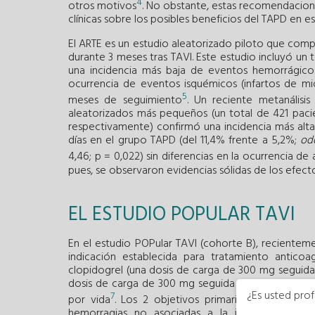
4
otros motivos
. No obstante, estas recomendacion
clínicas sobre los posibles beneficios del TAPD en e
El ARTE es un estudio aleatorizado piloto que compa
durante 3 meses tras TAVI. Este estudio incluyó un t
una incidencia más baja de eventos hemorrágicos
ocurrencia de eventos isquémicos (infartos de mi
5
meses de seguimiento
. Un reciente metanálisi
aleatorizados más pequeños (un total de 421 paci
respectivamente) confirmó una incidencia más alt
días en el grupo TAPD (del 11,4% frente a 5,2%;
od
4,46; p = 0,022) sin diferencias en la ocurrencia d
pues, se observaron evidencias sólidas de los efect
EL ESTUDIO POPULAR TAVI
En el estudio POPular TAVI (cohorte B), recientem
indicación establecida para tratamiento anticoa
clopidogrel (una dosis de carga de 300 mg seguida 
dosis de carga de 300 mg seguida de 80-10 mg/día d
¿Es usted prof
7
por vida
. Los 2 objetivos primarios fueron hem
hemorragias no asociadas a la intervención d