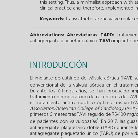
this setting. Thus, a minimalist approach with 
clinical practice and, therefore, implemented in
Keywords:
transcatheter aortic valve replac
Abbreviations:
Abreviaturas
TAPD:
tratamien
antiagregante plaquetario único.
TAVI:
implante per
INTRODUCCIÓN
El implante percutáneo de válvula aórtica (TAVI) s
convencional de la válvula aórtica en el tratami
Durante los últimos años, se han producido im
tratamiento perioperatorio de receptores de TAVI.
el tratamiento antitrombótico óptimo tras un TAVI.
Association/American College of Cardiology
(AHA/A
primeros 6 meses tras TAVI seguido de 75-100 mg/dí
3
de pacientes con valvulopatías
. En 2017, las guí
antiagregante plaquetario doble (TAPD) durante l
antiagregante plaquetario único (TAPU) de por vid