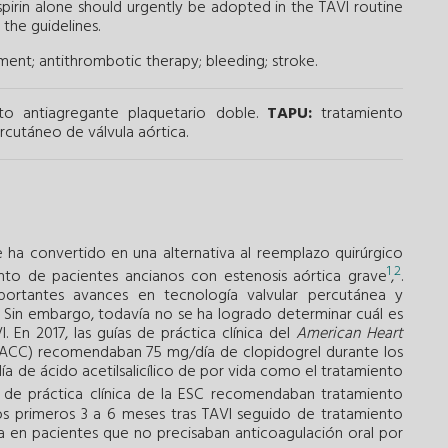
aspirin alone should urgently be adopted in the TAVI routine
 the guidelines.
ement;
antithrombotic therapy;
bleeding;
stroke.
to antiagregante plaquetario doble.
TAPU:
tratamiento
cutáneo de válvula aórtica.
e ha convertido en una alternativa al reemplazo quirúrgico
1
2
ento de pacientes ancianos con estenosis aórtica grave
,
.
portantes avances en tecnología valvular percutánea y
 Sin embargo, todavía no se ha logrado determinar cuál es
 En 2017, las guías de práctica clínica del
American Heart
CC) recomendaban 75 mg/día de clopidogrel durante los
a de ácido acetilsalicílico de por vida como el tratamiento
as de práctica clínica de la ESC recomendaban tratamiento
os primeros 3 a 6 meses tras TAVI seguido de tratamiento
a en pacientes que no precisaban anticoagulación oral por