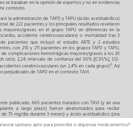
es se basaban en la opinión de expertos y no en evidencias
ste contexto.
ró la administración de TAPD y TAPU (ácido acetilsalicílico)
otal de 222 pacientes y los principales resultados revelaron
 mayores/graves en el grupo TAPU sin diferencias en la
ocardio, accidente cerebrovasculares) o mortalidad tras 3
s de pacientes que incluyó el estudio ARTE y 2 estudios
entes, con 210 y 211 pacientes en los grupos TAPD y TAPU,
a de complicaciones hemorrágicas mayores/graves a los 30
ds ratio
, 2,24; intervalo de confianza del 95% [IC95%], 1,12-
6
e accidentes cerebrovasculares (un 2,4% en cada grupo)
. Así
os perjudiciales de TAPD en el contexto TAVI.
ente publicado, 665 pacientes tratados con TAVI (y sin una
gulante a largo plazo) fueron aleatorizados para recibir
de 75 mg/día durante 3 meses) y ácido acetilsalicílico (una
e por vida) frente a ácido acetilsalicílico solo (TAPU) de
esional sanitario apto para prescribir o dispensar medicamentos?
orragias (mayores, menores y graves o incapacitantes) y
urante un periodo de 12 meses. La muerte por causas