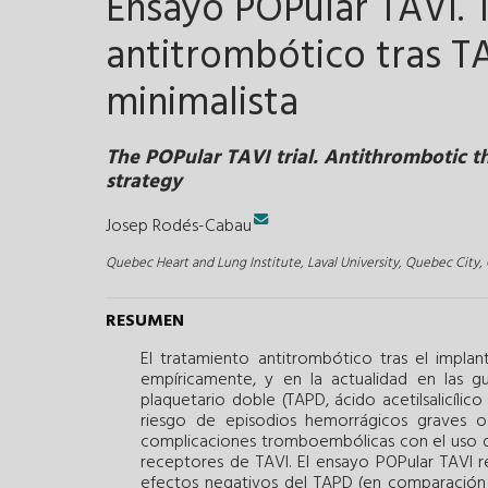
Ensayo POPular TAVI. 
antitrombótico tras TA
minimalista
The POPular TAVI trial. Antithrombotic t
strategy
Josep Rodés-Cabau
Quebec Heart and Lung Institute, Laval University, Quebec City
RESUMEN
El tratamiento antitrombótico tras el impla
empíricamente, y en la actualidad en las gu
plaquetario doble (TAPD, ácido acetilsalicíli
riesgo de episodios hemorrágicos graves o
complicaciones tromboembólicas con el uso de 
receptores de TAVI. El ensayo POPular TAVI 
efectos negativos del TAPD (en comparación co