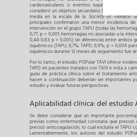
cardiovasculares o eventos isquémicos (acciden
consideró un objetivo secundario. La edad media d
media en la escala de la
Society of Thoracic S
principales confirmaron una menor incidencia d
intervención en el grupo TAPU (todas las hemorragias
0,77; p = 0,001; hemorragias no asociadas a la interv
0,44-0,83; p = 0,005) sin diferencias entre ambos 
isquémicos (TAPU, 9,7%; TAPD, 9,9%; p = 0,004 para 
isquémicos durante 12 meses de seguimiento fue sim
Por lo tanto, el estudio POPular TAVI ofrece eviden
TAPD en pacientes tratados con TAVI e insta a cambi
guías de práctica clínica sobre el tratamiento an
hacen a continuación deberían ser importantes p
estudio y evaluar futuras perspectivas.
Aplicabilidad clínica: del estudi
Se debe considerar que un importante porcentaj
previas como enfermedad coronaria que precisó 
precisó anticoagulación, lo cual excluiría el TAPU 
Lamentablemente, los autores del estudio POPu