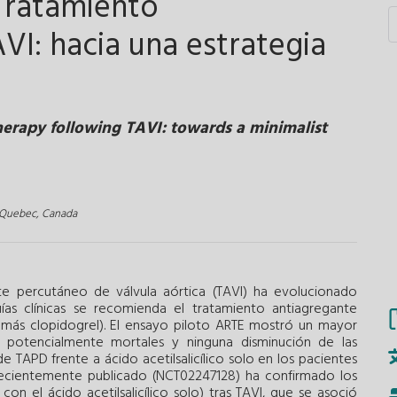
Tratamiento
VI: hacia una estrategia
herapy following TAVI: towards a minimalist
, Quebec, Canada
nte percutáneo de válvula aórtica (TAVI) ha evolucionado
ías clínicas se recomienda el tratamiento antiagregante
co más clopidogrel). El ensayo piloto ARTE mostró un mayor
 potencialmente mortales y ninguna disminución de las
TAPD frente a ácido acetilsalicílico solo en los pacientes
recientemente publicado (NCT02247128) ha confirmado los
n el ácido acetilsalicílico solo) tras TAVI, que se asoció