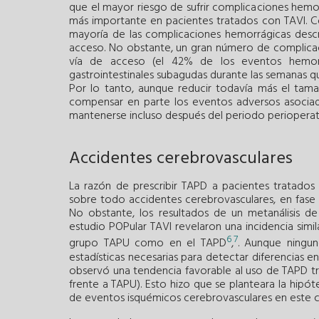
que el mayor riesgo de sufrir complicaciones hemor
más importante en pacientes tratados con TAVI. Co
mayoría de las complicaciones hemorrágicas descr
acceso. No obstante, un gran número de complica
vía de acceso (el 42% de los eventos hemorr
gastrointestinales subagudas durante las semanas que
Por lo tanto, aunque reducir todavía más el tama
compensar en parte los eventos adversos asociad
mantenerse incluso después del periodo perioperat
Accidentes cerebrovasculares
La razón de prescribir TAPD a pacientes tratados
sobre todo accidentes cerebrovasculares, en fase 
No obstante, los resultados de un metanálisis de
estudio POPular TAVI revelaron una incidencia simi
6
7
grupo TAPU como en el TAPD
,
. Aunque ningun
estadísticas necesarias para detectar diferencias e
observó una tendencia favorable al uso de TAPD tra
frente a TAPU). Esto hizo que se planteara la hipót
de eventos isquémicos cerebrovasculares en este 