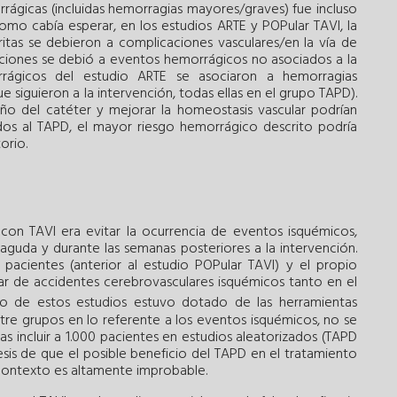
rágicas (incluidas hemorragias mayores/graves) fue incluso
mo cabía esperar, en los estudios ARTE y POPular TAVI, la
itas se debieron a complicaciones vasculares/en la vía de
ciones se debió a eventos hemorrágicos no asociados a la
ágicos del estudio ARTE se asociaron a hemorragias
 siguieron a la intervención, todas ellas en el grupo TAPD).
ño del catéter y mejorar la homeostasis vascular podrían
os al TAPD, el mayor riesgo hemorrágico descrito podría
orio.
 con TAVI era evitar la ocurrencia de eventos isquémicos,
aguda y durante las semanas posteriores a la intervención.
 pacientes (anterior al estudio POPular TAVI) y el propio
lar de accidentes cerebrovasculares isquémicos tanto en el
o de estos estudios estuvo dotado de las herramientas
ntre grupos en lo referente a los eventos isquémicos, no se
s incluir a 1.000 pacientes en estudios aleatorizados (TAPD
esis de que el posible beneficio del TAPD en el tratamiento
contexto es altamente improbable.