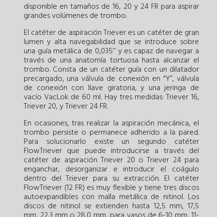
disponible en tamaños de 16, 20 y 24 FR para aspirar
grandes volúmenes de trombo.
El catéter de aspiración Triever es un catéter de gran
lumen y alta navegabilidad que se introduce sobre
una guía metálica de 0,035’’ y es capaz de navegar a
través de una anatomía tortuosa hasta alcanzar el
trombo. Consta de un catéter guía con un dilatador
precargado, una válvula de conexión en "Y”, válvula
de conexión con llave giratoria, y una jeringa de
vacío VacLok de 60 ml. Hay tres medidas: Triever 16,
Triever 20, y Triever 24 FR.
En ocasiones, tras realizar la aspiración mecánica, el
trombo persiste o permanece adherido a la pared.
Para solucionarlo existe un segundo catéter
FlowTriever que puede introducirse a través del
catéter de aspiración Triever 20 o Triever 24 para
enganchar, desorganizar e introducir el coágulo
dentro del Triever para su extracción. El catéter
FlowTriever (12 FR) es muy flexible y tiene tres discos
autoexpandibles con malla metálica de nitinol. Los
discos de nitinol se extienden hasta 12,5 mm, 17,5
mm, 22,3 mm o 28,0 mm, para vasos de 6-10 mm, 11-