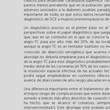
clásicos para desarrollar cardiopatía isquémica. T
parece menos prevalente que en la población genera
adversos asociados a la diabetes podrían, paradó
importante de todo, es que estos datos recuerdan
diagnóstico de DCE a mujeres premenopáusicas de 
Un diagnóstico preciso es el primer paso en el 
perspectivas sobre el papel diagnóstico que jueg
que, aun en un contexto en el que se conoce la lo
angio-TC pasa por alto más del 20% de las locali
aunque la angio-TC es un tentador sustituto no in
conocido de disección iatrogénica que acarrea re
abordaje no debería emplearse para el diagnóstico 
de la angio-TC para este diagnóstico probablemente
medio-distal de las coronarias (el 76% de los casos
la resolución espacial efectiva de las actuales te
podrá seguir empleándose en contextos clínicos 
avance de disecciones de alto riesgo ubicadas en e
Una diferencia importante entre el tratamiento de
el mayor riesgo de complicaciones que existe duran
sumado a índices más altos descritos de curació
ha hecho que se alcance el consenso, siempre
intervencionista4,5. Este abordaje está avalado 