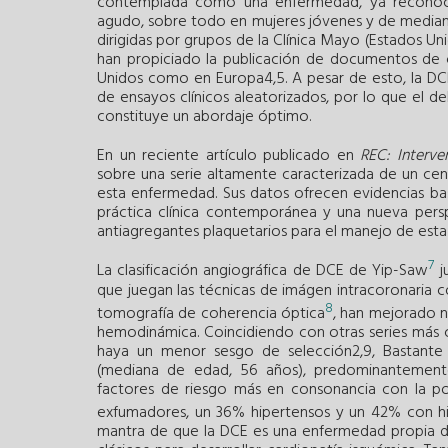
contemplada como una enfermedad, ya reconoc
agudo, sobre todo en mujeres jóvenes y de median
dirigidas por grupos de la Clínica Mayo (Estados U
han propiciado la publicación de documentos de c
Unidos como en Europa4,5. A pesar de esto, la DC
de ensayos clínicos aleatorizados, por lo que el 
constituye un abordaje óptimo.
En un reciente artículo publicado en
REC: Interve
sobre una serie altamente caracterizada de un cen
esta enfermedad. Sus datos ofrecen evidencias basa
práctica clínica contemporánea y una nueva persp
antiagregantes plaquetarios para el manejo de est
7
La clasificación angiográfica de DCE de Yip-Saw
j
que juegan las técnicas de imágen intracoronaria 
8
tomografía de coherencia óptica
, han mejorado n
hemodinámica. Coincidiendo con otras series más
haya un menor sesgo de selección2,9, Bastante
(mediana de edad, 56 años), predominantement
factores de riesgo más en consonancia con la p
exfumadores, un 36% hipertensos y un 42% con hi
mantra de que la DCE es una enfermedad propia d