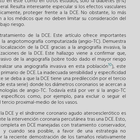
anto en este como en otros estudios, solo la diabetes (6%)
l. Resulta interesante especular si los efectos vasculares
jicamente, proteger frente a la DCE. No obstante, lo más
 a los médicos que no deben limitar su consideración del
bajo riesgo.
tratamiento de la DCE. Este artículo ofrece importantes
a la angiotomografía computarizada (angio-TC). Demuestra
calización de la DCE gracias a la angiografía invasiva, la
zaciones de la DCE. Este hallazgo viene a confirmar que,
vasivo de la angiografía (sobre todo dado el mayor riesgo
10
alizar una angiografía invasiva en esta población
), este
primario de DCE. La inadecuada sensibilidad y especificidad
 se deba a que la DCE tiene una predilección por el tercio
 de esta serie) donde los diámetros coronarios se acercan a
cnologías de angio-TC. Todavía está por ver si la angio-TC
específicos como, por ejemplo, para excluir o seguir el
l tercio proximal-medio de los vasos.
 la DCE y el síndrome coronario agudo ateroesclerótico es
te la intervención coronaria percutánea tras una DCE. Esto,
n completa en DCE manejadas con tratamiento conservador,
 y cuando sea posible, a favor de una estrategia no
por la reciente demostración de los tamaños relativamente