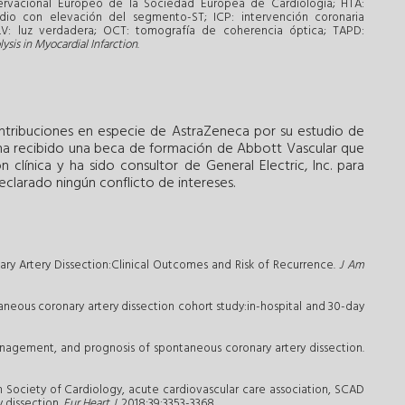
ervacional Europeo de la Sociedad Europea de Cardiología; HTA:
rdio con elevación del segmento-ST; ICP: intervención coronaria
a; LV: luz verdadera; OCT: tomografía de coherencia óptica; TAPD:
sis in Myocardial Infarction
.
ontribuciones en especie de AstraZeneca por su estudio de
 ha recibido una beca de formación de Abbott Vascular que
clínica y ha sido consultor de General Electric, Inc. para
clarado ningún conflicto de intereses.
ry Artery Dissection:Clinical Outcomes and Risk of Recurrence.
J Am
aneous coronary artery dissection cohort study:in-hospital and 30-day
management, and prognosis of spontaneous coronary artery dissection.
n Society of Cardiology, acute cardiovascular care association, SCAD
 dissection.
Eur Heart J
. 2018;39:3353-3368.