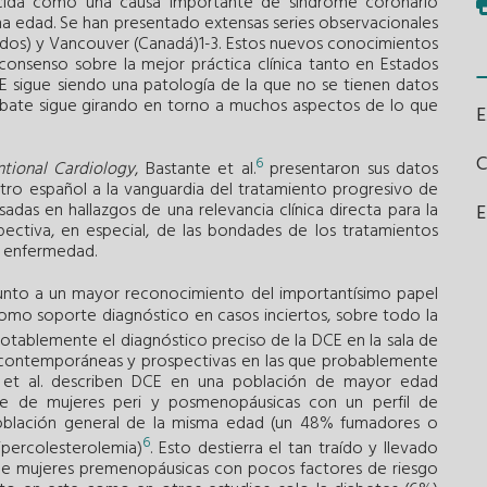
ida como una causa importante de síndrome coronario
a edad. Se han presentado extensas series observacionales
nidos) y Vancouver (Canadá)1-3. Estos nuevos conocimientos
onsenso sobre la mejor práctica clínica tanto en Estados
E sigue siendo una patología de la que no se tienen datos
debate sigue girando en torno a muchos aspectos de lo que
6
ntional Cardiology
, Bastante et al.
presentaron sus datos
tro español a la vanguardia del tratamiento progresivo de
das en hallazgos de una relevancia clínica directa para la
E
ectiva, en especial, de las bondades de los tratamientos
a enfermedad.
unto a un mayor reconocimiento del importantísimo papel
como soporte diagnóstico en casos inciertos, sobre todo la
otablemente el diagnóstico preciso de la DCE en la sala de
 contemporáneas y prospectivas en las que probablemente
 et al. describen DCE en una población de mayor edad
e de mujeres peri y posmenopáusicas con un perfil de
oblación general de la misma edad (un 48% fumadores o
6
percolesterolemia)
. Esto destierra el tan traído y llevado
e mujeres premenopáusicas con pocos factores de riesgo