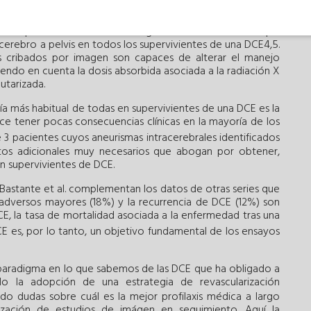
14
ias en pacientes con DCE
ha generado un consenso que
cerebro a pelvis en todos los supervivientes de una DCE4,5.
 cribados por imagen son capaces de alterar el manejo
iendo en cuenta la dosis absorbida asociada a la radiación X
utarizada.
tía más habitual de todas en supervivientes de una DCE es la
ece tener pocas consecuencias clínicas en la mayoría de los
 3 pacientes cuyos aneurismas intracerebrales identificados
datos adicionales muy necesarios que abogan por obtener,
n supervivientes de DCE.
 Bastante et al. complementan los datos de otras series que
s adversos mayores (18%) y la recurrencia de DCE (12%) son
E, la tasa de mortalidad asociada a la enfermedad tras una
DCE es, por lo tanto, un objetivo fundamental de los ensayos
paradigma en lo que sabemos de las DCE que ha obligado a
o la adopción de una estrategia de revascularización
ndo dudas sobre cuál es la mejor profilaxis médica a largo
ización de estudios de imágen en seguimiento. Aquí la