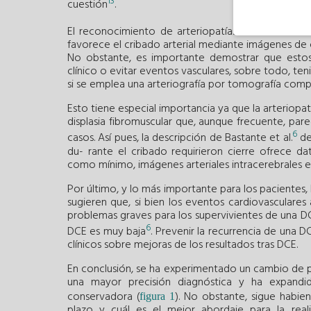
13
cuestión
.
El reconocimiento de arteriopatías extracoronar
favorece el cribado arterial mediante imágenes de 
No obstante, es importante demostrar que estos
clínico o evitar eventos vasculares, sobre todo, ten
si se emplea una arteriografía por tomografía comp
Esto tiene especial importancia ya que la arteriopa
displasia fibromuscular que, aunque frecuente, par
6
casos. Así pues, la descripción de Bastante et al.
de
du- rante el cribado requirieron cierre ofrece 
como mínimo, imágenes arteriales intracerebrales e
Por último, y lo más importante para los pacientes,
sugieren que, si bien los eventos cardiovasculare
problemas graves para los supervivientes de una DC
6
DCE es muy baja
. Prevenir la recurrencia de una 
clínicos sobre mejoras de los resultados tras DCE.
En conclusión, se ha experimentado un cambio de 
una mayor precisión diagnóstica y ha expandid
conservadora (
). No obstante, sigue habie
figura 1
plazo y cuál es el mejor abordaje para la real