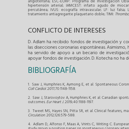
angiotensina; ESC-EORP: Programa de Investigación Obs
hipertensión arterial; IAMCEST: infarto agudo de mioca
percutánea; IVUS: ecografía intravascular; LF: luz fals
tratamiento antiagregante plaquetario doble; TIMI:
Thromboly
CONFLICTO DE INTERESES
D. Adlam ha recibido fondos de investigación y c
las disecciones coronarias espontáneas. Asimismo,
ha servido de apoyo a un becario de investigación 
apoyar fondos de investigación. D. Kotecha no ha de
BIBLIOGRAFÍA
1. Saw J, Humphries K, Aymong E, et al. Spontaneous Corona
Coll Cardiol
. 2017;70:1148-1158.
2. Saw J, Starovoytov A, Humphries K, et al. Canadian spont
outcomes.
Eur Heart J.
2019;40:1188-1197.
3. Tweet MS, Hayes SN, Pitta SR, et al. Clinical features, 
Circulation
. 2012;126:579-588.
4. Adlam D, Alfonso F, Maas A, Vrints C, Writing C. Europea
study group:a position paper on spontaneous coronary artery