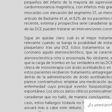
pequeños del infarto de la mayoría de supervivi
cardiorresonancia magnética, con infartos más gr
miocardio con elevación del segmento ST, un menor
artículo de Bastante et al., el 82% de los paciente
reciente, extensa y prospectiva serie canadiense 
de las DCE pueden tratarse sin intervenciones coro
Sigue sin quedar claro cuál es el mejor tratami
relevante cuando se baraja la posibilidad de inst
plaquetario tras una DCE. Estos tratamientos se
coronario agudo ateroesclerótico, que se caracte
ateroesclerótica rota o erosionada. No obstante, e
que la carga de trombo en luz verdadera en las DCE 
clínica de monoterapia con ácido acetilsalicílico 
estos pacientes recibieron tratamiento antiagregant
detrás de la administración de ácido acetilsalic
parece contraintuitivo emplear una medicación qu
enfermedad cuyo principal evento fisiopatológi
espontáneo. Los únicos datos clínicos potencialmen
canadiense que no halló, de manera concluyente, n
caso, estos hallazgos todavía no han sido validado
¿Es usted prof
avivará más si cabe este debate, se necesitan u