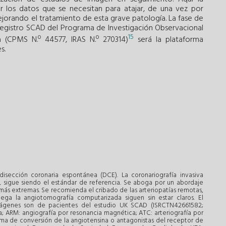
ar los datos que se necesitan para atajar, de una vez por
ejorando el tratamiento de esta grave patología. La fase de
 registro SCAD del Programa de Investigación Observacional
15
 (CPMS N.º 44577, IRAS N.º 270314)
será la plataforma
s.
sección coronaria espontánea (DCE). La coronariografía invasiva
, sigue siendo el estándar de referencia. Se aboga por un abordaje
más extremas. Se recomienda el cribado de las arteriopatías remotas,
a la angiotomografía computarizada siguen sin estar claros. El
ágenes son de pacientes del estudio UK SCAD (ISRCTN42661582;
 ARM: angiografía por resonancia magnética; ATC: arteriografía por
ma de conversión de la angiotensina o antagonistas del receptor de