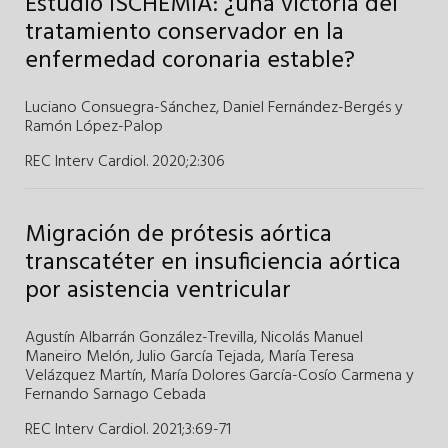
Estudio ISCHEMIA: ¿una victoria del
tratamiento conservador en la
enfermedad coronaria estable?
Luciano Consuegra-Sánchez
,
Daniel Fernández-Bergés
y
Ramón López-Palop
REC Interv Cardiol. 2020;2
:
306
Migración de prótesis aórtica
transcatéter en insuficiencia aórtica
por asistencia ventricular
Agustín Albarrán González-Trevilla
,
Nicolás Manuel
Maneiro Melón
,
Julio García Tejada
,
María Teresa
Velázquez Martín
,
María Dolores García-Cosío Carmena
y
Fernando Sarnago Cebada
REC Interv Cardiol. 2021;3
:
69-71