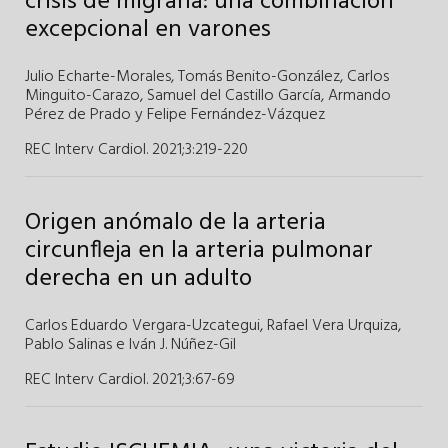
crisis de migraña: una combinación
excepcional en varones
Julio Echarte-Morales
,
Tomás Benito-González,
Carlos
Minguito-Carazo,
Samuel del Castillo García,
Armando
Pérez de Prado y
Felipe Fernández-Vázquez
REC Interv Cardiol. 2021;3
:
219-220
Origen anómalo de la arteria
circunfleja en la arteria pulmonar
derecha en un adulto
Carlos Eduardo Vergara-Uzcategui
,
Rafael Vera Urquiza
,
Pablo Salinas
e
Iván J. Núñez-Gil
REC Interv Cardiol. 2021;3
:
67-69