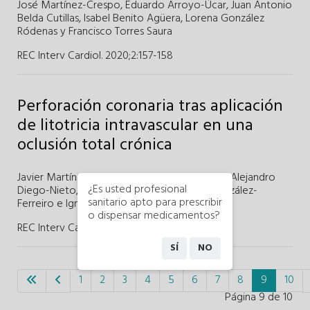
José Martínez-Crespo
,
Eduardo Arroyo-Úcar
,
Juan Antonio
Belda Cutillas
,
Isabel Benito Agüera
,
Lorena González
Ródenas
y
Francisco Torres Saura
REC Interv Cardiol. 2020;2
:
157-158
Perforación coronaria tras aplicación
de litotricia intravascular en una
oclusión total crónica
Javier Martín-Moreiras
,
Blanca Trejo-Velasco
,
Alejandro
¿Es usted profesional
Diego-Nieto
,
Jesús Herrero-Garibi
,
Rocío González-
sanitario apto para prescribir
Ferreiro
e
Ignacio Cruz-González
o dispensar medicamentos?
REC Interv Cardiol. 2020;2
:
159-160
SÍ
NO
1
2
3
4
5
6
7
8
9
10
Página 9 de 10