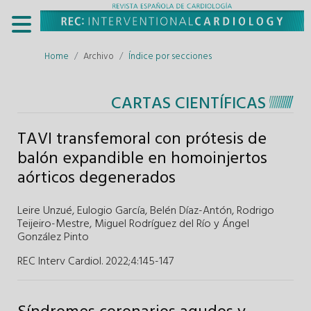
Home
Archivo
Índice por secciones
CARTAS CIENTÍFICAS
TAVI transfemoral con prótesis de
balón expandible en homoinjertos
aórticos degenerados
Leire Unzué
,
Eulogio García
,
Belén Díaz-Antón
,
Rodrigo
Teijeiro-Mestre
,
Miguel Rodríguez del Río
y
Ángel
González Pinto
REC Interv Cardiol. 2022;4
:
145-147