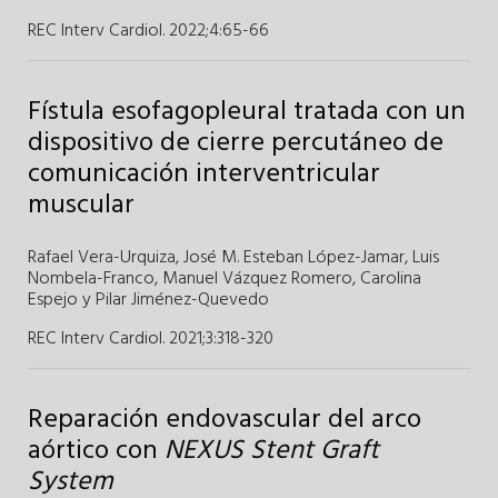
REC Interv Cardiol. 2022;4
:
65-66
Fístula esofagopleural tratada con un
dispositivo de cierre percutáneo de
comunicación interventricular
muscular
Rafael Vera-Urquiza
,
José M. Esteban López-Jamar
,
Luis
Nombela-Franco
,
Manuel Vázquez Romero
,
Carolina
Espejo
y
Pilar Jiménez-Quevedo
REC Interv Cardiol. 2021;3
:
318-320
Reparación endovascular del arco
aórtico con
NEXUS Stent Graft
System