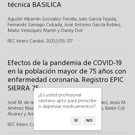
técnica BASILICA
Agustín Albarrán González-Trevilla
,
Julio García Tejada
,
Fernando Sarnago Cebada
,
José Antonio García Robles
,
Maite Velázquez Martín
y Danny Dvir
REC Interv Cardiol. 2021;3
:
315-317
Efectos de la pandemia de COVID-19
en la población mayor de 75 años con
enfermedad coronaria. Registro EPIC
SIERRA 75
¿Es usted profesional
sanitario apto para prescribir
José M. de la Torre-Hernández
,
Pilar Carrillo Sáez
,
Jesús M.
o dispensar medicamentos?
Jiménez Mazuecos
,
Alejandro Gutiérrez Barrios
,
Belén Cid
Álvarez
y Armando Pérez de Prado
SÍ
NO
REC Interv Cardiol. 2021;3
:
71-72