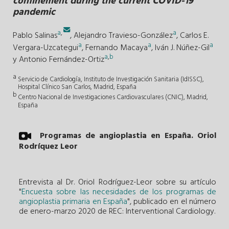
confinement during the current COVID-19
pandemic
a
,
a
Pablo Salinas
,
Alejandro Travieso-González
,
Carlos E.
a
a
a
Vergara-Uzcategui
,
Fernando Macaya
,
Iván J. Núñez-Gil
a
,
b
y
Antonio Fernández-Ortiz
a
Servicio de Cardiología, Instituto de Investigación Sanitaria (IdISSC),
Hospital Clínico San Carlos, Madrid, España
b
Centro Nacional de Investigaciones Cardiovasculares (CNIC), Madrid,
España
Programas de angioplastia en España. Oriol
Rodríquez Leor
Entrevista al Dr. Oriol Rodríguez-Leor sobre su artículo
"
Encuesta sobre las necesidades de los programas de
angioplastia primaria en España
", publicado en el número
de enero-marzo 2020 de REC: Interventional Cardiology.