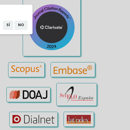
SÍ
NO